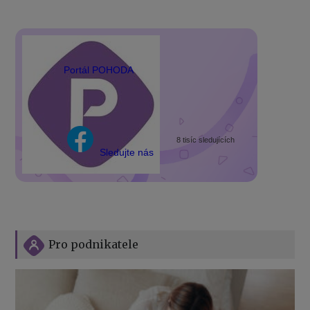
Portál POHODA
8 tisíc sledujících
Sledujte nás
Pro podnikatele