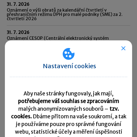
31. 7. 2026
Oznámení o výši obratů za kalendářní čtvrtletí v
přeshraničním režimu DPH pro malé podniky (SME) za 2.
čtvrtletí 2026
31. 7. 2026
Oznámení CESOP (Centrální elektronický systém
platebních informací) za 2. čtvrtletí 2026
31. 7. 2026
Odvod daně vybírané srážkou podle zvláštní sazby daně za
Nastavení cookies
červen 2026
10. 8. 2026
Splatnost daně za červen 2026
Aby naše stránky fungovaly, jak mají,
Přehled všech termínů ►
potřebujeme váš souhlas se zpracováním
malých anonymizovaných souborů –
tzv.
cookies.
Dbáme přitom na vaše soukromí, a tak
Kurzovní lístek
je
používáme pouze pro správné fungování
webu, statistické účely a měření úspěšnosti
Načítám
Načítám