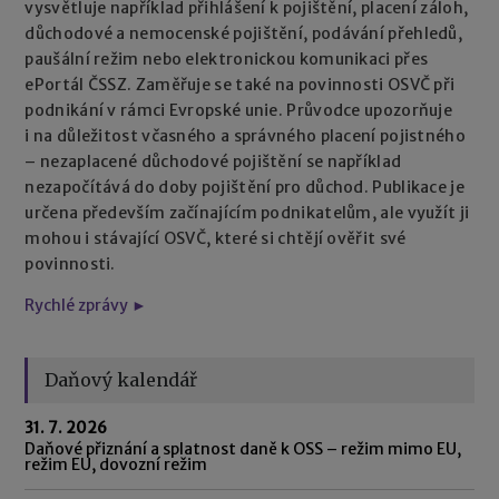
vysvětluje například přihlášení k pojištění, placení záloh,
důchodové a nemocenské pojištění, podávání přehledů,
paušální režim nebo elektronickou komunikaci přes
ePortál ČSSZ. Zaměřuje se také na povinnosti OSVČ při
podnikání v rámci Evropské unie. Průvodce upozorňuje
i na důležitost včasného a správného placení pojistného
– nezaplacené důchodové pojištění se například
nezapočítává do doby pojištění pro důchod. Publikace je
určena především začínajícím podnikatelům, ale využít ji
mohou i stávající OSVČ, které si chtějí ověřit své
povinnosti.
Rychlé zprávy ►
Daňový kalendář
31. 7. 2026
Daňové přiznání a splatnost daně k OSS – režim mimo EU,
režim EU, dovozní režim