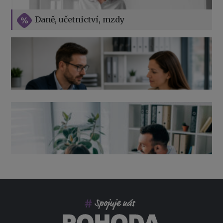
Vše o překážkách v práci na straně zaměstnavatele
Daně, učetnictví, mzdy
Výpověď ze zdravotních důvodů 2026 – průvodce pro
zaměstnavatele
Co pohlídat při přebírání účetnictví