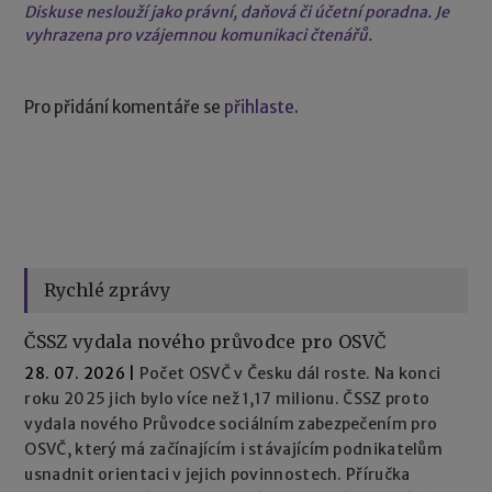
Diskuse neslouží jako právní, daňová či účetní poradna. Je
vyhrazena pro vzájemnou komunikaci čtenářů.
Pro přidání komentáře se
přihlaste
.
Rychlé zprávy
ČSSZ vydala nového průvodce pro OSVČ
28. 07. 2026
|
Počet OSVČ v Česku dál roste. Na konci
roku 2025 jich bylo více než 1,17 milionu. ČSSZ proto
vydala nového Průvodce sociálním zabezpečením pro
OSVČ, který má začínajícím i stávajícím podnikatelům
usnadnit orientaci v jejich povinnostech. Příručka