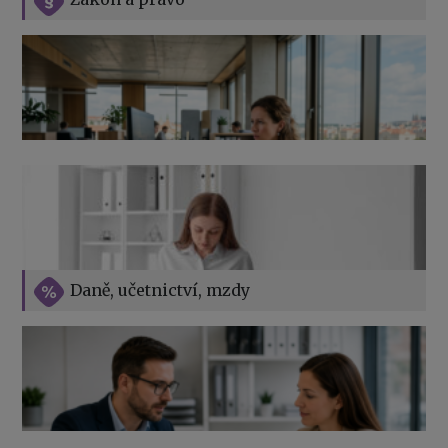
Jak na podnikání při rodičovské dovolené
Přehledy pro OSSZ a zdravotní pojišťovny – jak na ně
v roce 2026
Vše o překážkách v práci na straně zaměstnavatele
Daně, učetnictví, mzdy