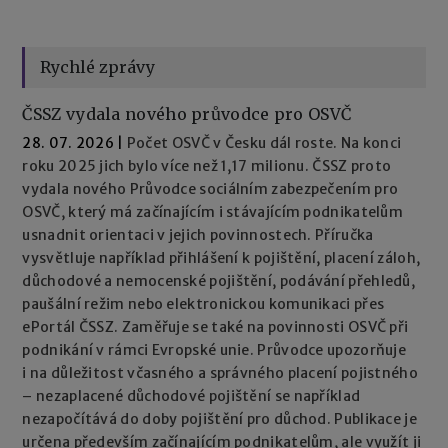
Rychlé zprávy
ČSSZ vydala nového průvodce pro OSVČ
28. 07. 2026
|
Počet OSVČ v Česku dál roste. Na konci
roku 2025 jich bylo více než 1,17 milionu. ČSSZ proto
vydala nového Průvodce sociálním zabezpečením pro
OSVČ, který má začínajícím i stávajícím podnikatelům
usnadnit orientaci v jejich povinnostech. Příručka
vysvětluje například přihlášení k pojištění, placení záloh,
důchodové a nemocenské pojištění, podávání přehledů,
paušální režim nebo elektronickou komunikaci přes
ePortál ČSSZ. Zaměřuje se také na povinnosti OSVČ při
podnikání v rámci Evropské unie. Průvodce upozorňuje
i na důležitost včasného a správného placení pojistného
– nezaplacené důchodové pojištění se například
nezapočítává do doby pojištění pro důchod. Publikace je
určena především začínajícím podnikatelům, ale využít ji