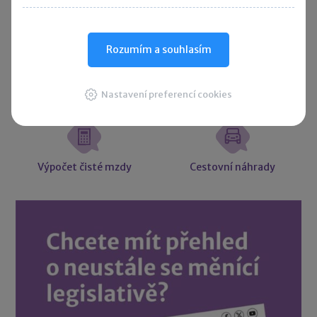
Účetní souvztažnosti
Majetkové daně
Rozumím a souhlasím
Nastavení preferencí cookies
Účetní slovníček
Vzory smluv
Výpočet čisté mzdy
Cestovní náhrady