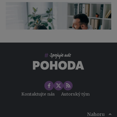
Výpověď ze zdravotních důvodů 2026 – průvodce pro
zaměstnavatele
Co pohlídat při přebírání účetnictví
Změny ve zdravotním pojištění v roce 2026
Kontaktujte nás
Autorský tým
Nahoru