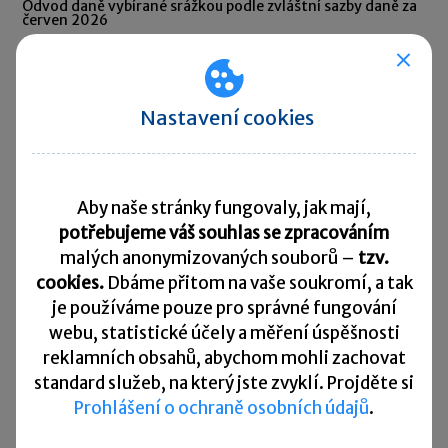
Odvod daně vybírané srážkou podle zvláštní sazby daně za
červen 2026
10. 8. 2026
Splatnost daně za červen 2026
Nastavení cookies
Přehled všech termínů ►
Kurzovní lístek
Aby naše stránky fungovaly, jak mají,
potřebujeme váš souhlas se zpracováním
Načítám
Načítám
malých anonymizovaných souborů –
tzv.
hodnoty
hodnoty
cookies.
Dbáme přitom na vaše soukromí, a tak
je
používáme pouze pro správné fungování
Více ▼
webu, statistické účely a měření úspěšnosti
reklamních obsahů, abychom mohli zachovat
standard služeb, na který jste zvyklí. Projděte si
Užitečné informace
Prohlášení o ochraně osobních údajů
.