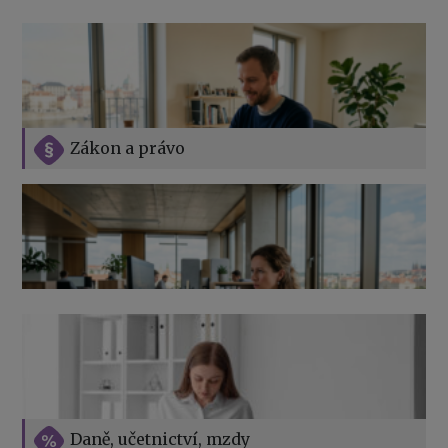
Zákon a právo
Jak na podnikání při rodičovské dovolené
Přehledy pro OSSZ a zdravotní pojišťovny – jak na ně
v roce 2026
Vše o překážkách v práci na straně zaměstnavatele
Daně, učetnictví, mzdy