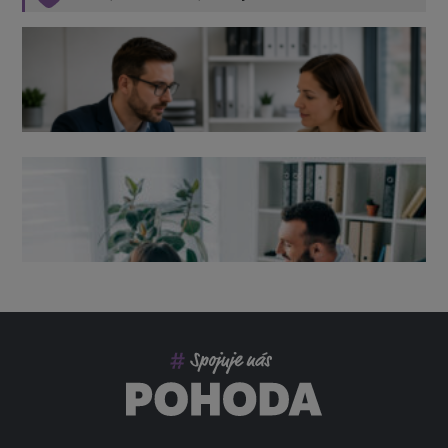
Výpověď ze zdravotních důvodů 2026 – průvodce pro
zaměstnavatele
Co pohlídat při přebírání účetnictví