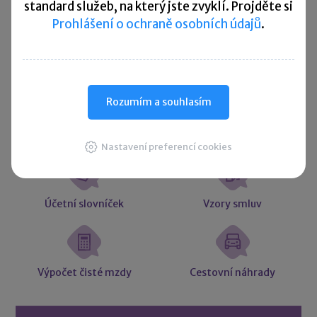
standard služeb, na který jste zvyklí. Projděte si
Více ▼
Prohlášení o ochraně osobních údajů
.
Užitečné informace
Rozumím a souhlasím
Účetní souvztažnosti
Majetkové daně
Nastavení preferencí cookies
Účetní slovníček
Vzory smluv
Výpočet čisté mzdy
Cestovní náhrady