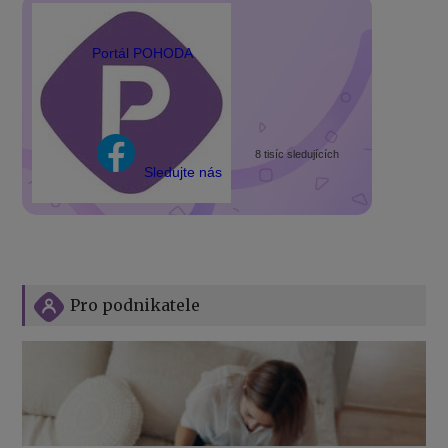
Portál POHODA
8 tisíc sledujících
Sledujte nás
Pro podnikatele