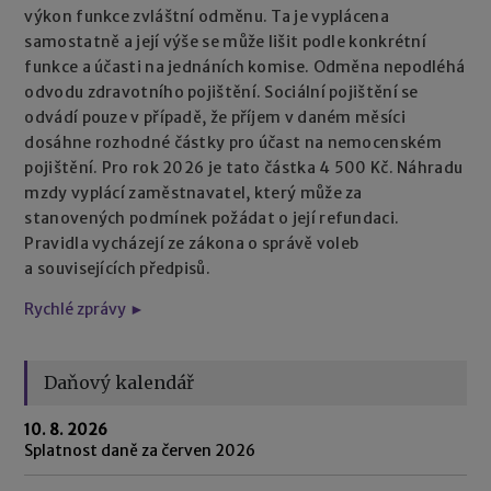
výkon funkce zvláštní odměnu. Ta je vyplácena
samostatně a její výše se může lišit podle konkrétní
funkce a účasti na jednáních komise. Odměna nepodléhá
odvodu zdravotního pojištění. Sociální pojištění se
odvádí pouze v případě, že příjem v daném měsíci
dosáhne rozhodné částky pro účast na nemocenském
pojištění. Pro rok 2026 je tato částka 4 500 Kč. Náhradu
mzdy vyplácí zaměstnavatel, který může za
stanovených podmínek požádat o její refundaci.
Pravidla vycházejí ze zákona o správě voleb
a souvisejících předpisů.
Rychlé zprávy ►
Daňový kalendář
10. 8. 2026
Splatnost daně za červen 2026