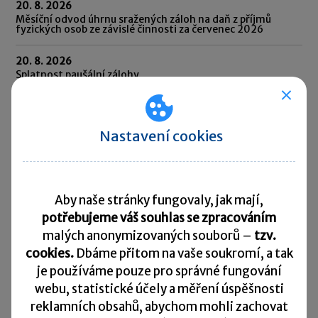
20. 8. 2026
Měsíční odvod úhrnu sražených záloh na daň z příjmů
fyzických osob ze závislé činnosti za červenec 2026
20. 8. 2026
Splatnost paušální zálohy
24. 8. 2026
Splatnost daně za červen 2026 (pouze spotřební daň z lihu)
Nastavení cookies
25. 8. 2026
Daňové přiznání a splatnost daně za červenec 2026
Přehled všech termínů ►
Aby naše stránky fungovaly, jak mají,
potřebujeme váš souhlas se zpracováním
malých anonymizovaných souborů –
tzv.
Kurzovní lístek
cookies.
Dbáme přitom na vaše soukromí, a tak
je
používáme pouze pro správné fungování
Načítám
Načítám
webu, statistické účely a měření úspěšnosti
hodnoty
hodnoty
reklamních obsahů, abychom mohli zachovat