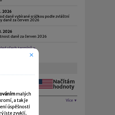
7. 2026
d daně vybírané srážkou podle zvláštní
by daně za červen 2026
8. 2026
atnost daně za červen 2026
hled všech termínů ►
urzovní lístek
Načítám
Načítám
hodnoty
hodnoty
acováním
malých
romí, a tak je
Více ▼
ení úspěšnosti
 jste zvyklí.