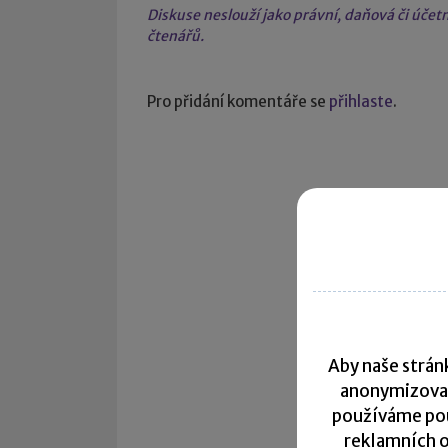
Diskuse neslouží jako právní, daňová či úče
čtenářů.
Pro přidání komentáře se
přihlaste
.
Aby naše stránk
anonymizova
používáme pou
reklamních o