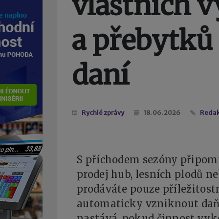
vlastních 
a přebytků
daní
Rychlé zprávy
18. 06. 2026
Reda
S příchodem sezóny připomí
prodej hub, lesních plodů 
prodáváte pouze příležitos
automaticky vzniknout daňo
nastává, pokud činnost vyk