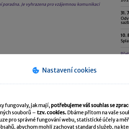
tní poradna. Je vyhrazena pro vzájemnou komunikaci
31. 
Odvo
saz
10. 
Spl
Pře
Nastavení cookies
K
y fungovaly, jak mají,
potřebujeme váš souhlas se zpr
ných souborů –
tzv. cookies.
Dbáme přitom na vaše souk
ze pro správné fungování webu, statistické účely a měř
bsahů, abychom mohli zachovat standard služeb, na který