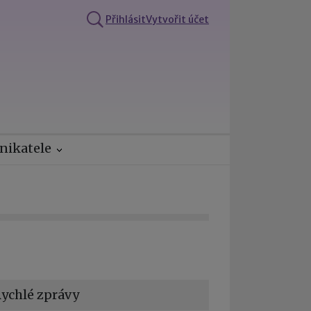
Přihlásit
Vytvořit účet
nikatele
ychlé zprávy