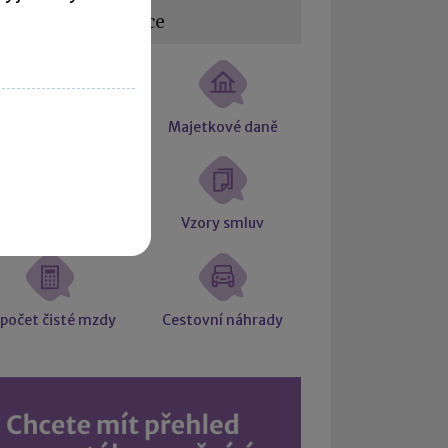
žitečné informace
tní souvztažnosti
Majetkové daně
Účetní slovníček
Vzory smluv
počet čisté mzdy
Cestovní náhrady