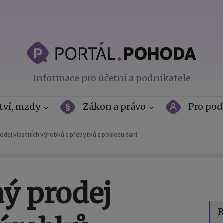
Informace pro účetní a podnikatele
tví, mzdy
Zákon a právo
Pro pod
rodej vlastních výrobků a přebytků z pohledu daní
ný prodej
R