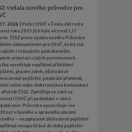
SZ vydala nového průvodce pro
VČ
 07. 2026
|
Počet OSVČ v Česku dál roste.
onci roku 2025 jich bylo více než 1,17
ionu. ČSSZ proto vydala nového Průvodce
iálním zabezpečením pro OSVČ, který má
najícím i stávajícím podnikatelům
dnit orientaci v jejich povinnostech.
učka vysvětluje například přihlášení
jištění, placení záloh, důchodové
emocenské pojištění, podávání přehledů,
šální režim nebo elektronickou komunikaci
 ePortál ČSSZ. Zaměřuje se také na
innosti OSVČ při podnikání v rámci
pské unie. Průvodce upozorňuje i na
ežitost včasného a správného placení
istného – nezaplacené důchodové pojištění
apříklad nezapočítává do doby pojištění