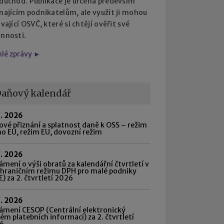
 důchod. Publikace je určena především
najícím podnikatelům, ale využít ji mohou
ávající OSVČ, které si chtějí ověřit své
innosti.
hlé zprávy ►
aňový kalendář
7. 2026
vé přiznání a splatnost daně k OSS – režim
o EU, režim EU, dovozní režim
7. 2026
mení o výši obratů za kalendářní čtvrtletí v
shraničním režimu DPH pro malé podniky
) za 2. čtvrtletí 2026
7. 2026
ámení CESOP (Centrální elektronický
ém platebních informací) za 2. čtvrtletí
6