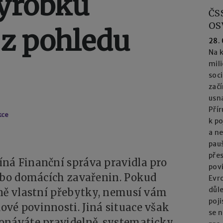
výrobků
ČS
OS
 z pohledu
28.
Na k
mil
soc
začí
usna
Přír
kce
k po
a n
pau
přes
ná Finanční správa pravidla pro
pov
nebo domácích zavařenin. Pokud
Evro
důl
tně vlastní přebytky, nemusí vám
poj
vé povinnosti. Jiná situace však
se n
onáváte pravidelně, systematicky