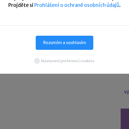
Projděte si
Prohlášení o ochraně osobních údajů
.
U
Úče
Rozumím a souhlasím
Nastavení preferencí cookies
Vý