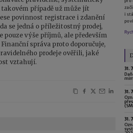
pro
V takovém případě už může jít
začí
i st
nese povinnost registrace i zdanění
pov
a se jedná o příležitostný prodej,
Ryc
e pouze výše příjmů, ale především
. Finanční správa proto doporučuje,
ravidelného prodeje ověřili, jaké
D
ost vztahují.
31. 
Daňo
mim
31. 
Ozná
pře
(SME
31. 
Ozn
syst
202