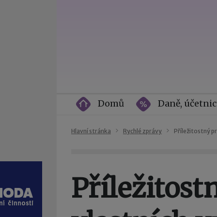
Domů
Daně, účetnic
Hlavní stránka
Rychlé zprávy
Příležitostný p
Příležitost