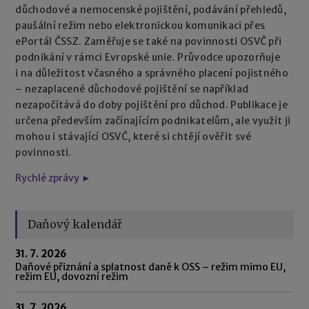
důchodové a nemocenské pojištění, podávání přehledů,
paušální režim nebo elektronickou komunikaci přes
ePortál ČSSZ. Zaměřuje se také na povinnosti OSVČ při
podnikání v rámci Evropské unie. Průvodce upozorňuje
i na důležitost včasného a správného placení pojistného
– nezaplacené důchodové pojištění se například
nezapočítává do doby pojištění pro důchod. Publikace je
určena především začínajícím podnikatelům, ale využít ji
mohou i stávající OSVČ, které si chtějí ověřit své
povinnosti.
Rychlé zprávy ►
Daňový kalendář
31. 7. 2026
Daňové přiznání a splatnost daně k OSS – režim mimo EU,
režim EU, dovozní režim
31. 7. 2026