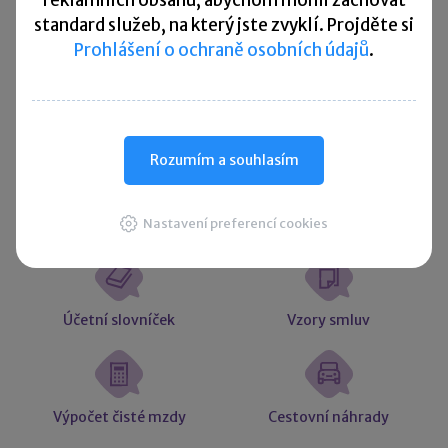
reklamních obsahů, abychom mohli zachovat
standard služeb, na který jste zvyklí. Projděte si
Prohlášení o ochraně osobních údajů
.
Více ▼
Užitečné informace
Rozumím a souhlasím
Účetní souvztažnosti
Majetkové daně
Nastavení preferencí cookies
Účetní slovníček
Vzory smluv
Výpočet čisté mzdy
Cestovní náhrady