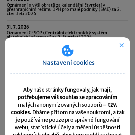
Oznámení o výši obratů za kalendářní čtvrtletí v
přeshraničním režimu DPH pro malé podniky (SME) za 2.
čtvrtletí 2026
31. 7. 2026
Oznámení CESOP (Centrální elektronický systém
platebních informací) za 2. čtvrtletí 2026
31. 7. 2026
Odvod daně vybírané srážkou podle zvláštní sazby daně za
červen 2026
Nastavení cookies
10. 8. 2026
Splatnost daně za červen 2026
Aby naše stránky fungovaly, jak mají,
Přehled všech termínů ►
potřebujeme váš souhlas se zpracováním
malých anonymizovaných souborů –
tzv.
cookies.
Dbáme přitom na vaše soukromí, a tak
Kurzovní lístek
je
používáme pouze pro správné fungování
webu, statistické účely a měření úspěšnosti
Načítám
Načítám
hodnoty
hodnoty