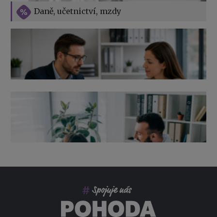
Vše o překážkách v práci na straně zaměstnavatele
Daně, učetnictví, mzdy
Výpověď ze zdravotních důvodů 2026 – průvodce pro
zaměstnavatele
Co pohlídat při přebírání účetnictví