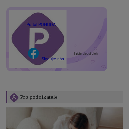
Portál POHODA
8 tisíc sledujících
Sledujte nás
Pro podnikatele