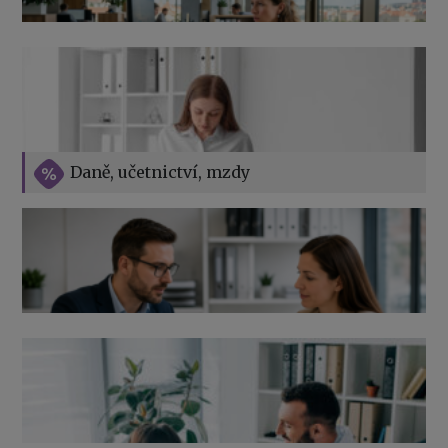
Přehledy pro OSSZ a zdravotní pojišťovny – jak na ně
v roce 2026
Vše o překážkách v práci na straně zaměstnavatele
Daně, učetnictví, mzdy
Výpověď ze zdravotních důvodů 2026 – průvodce pro
zaměstnavatele