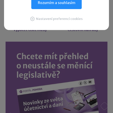
Rozumím a souhlasím
Účetní slovníček
Vzory smluv
Nastavení preferencí cookies
Výpočet čisté mzdy
Cestovní náhrady