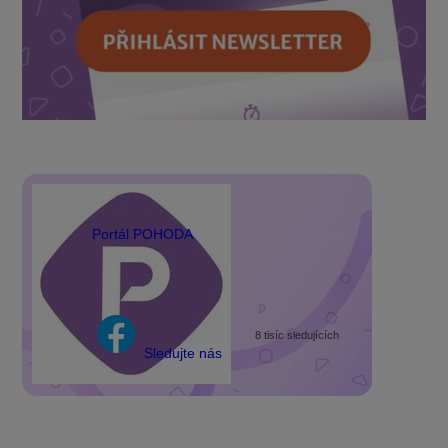
Portál POHODA
8 tisíc sledujících
Sledujte nás