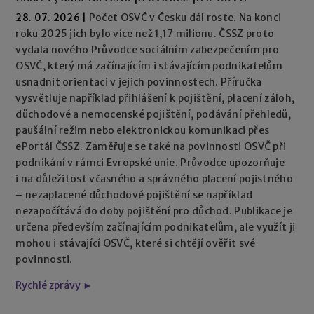
28. 07. 2026
|
Počet OSVČ v Česku dál roste. Na konci
roku 2025 jich bylo více než 1,17 milionu. ČSSZ proto
vydala nového Průvodce sociálním zabezpečením pro
OSVČ, který má začínajícím i stávajícím podnikatelům
usnadnit orientaci v jejich povinnostech. Příručka
vysvětluje například přihlášení k pojištění, placení záloh,
důchodové a nemocenské pojištění, podávání přehledů,
paušální režim nebo elektronickou komunikaci přes
ePortál ČSSZ. Zaměřuje se také na povinnosti OSVČ při
podnikání v rámci Evropské unie. Průvodce upozorňuje
i na důležitost včasného a správného placení pojistného
– nezaplacené důchodové pojištění se například
nezapočítává do doby pojištění pro důchod. Publikace je
určena především začínajícím podnikatelům, ale využít ji
mohou i stávající OSVČ, které si chtějí ověřit své
povinnosti.
Rychlé zprávy ►