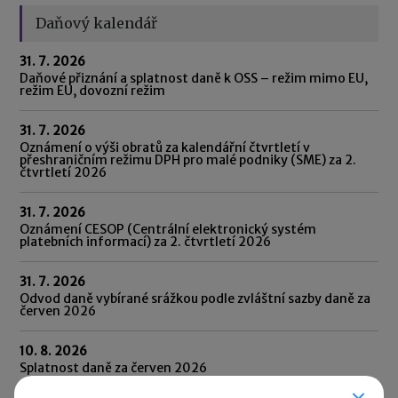
Daňový kalendář
31. 7. 2026
Daňové přiznání a splatnost daně k OSS – režim mimo EU,
režim EU, dovozní režim
31. 7. 2026
Oznámení o výši obratů za kalendářní čtvrtletí v
přeshraničním režimu DPH pro malé podniky (SME) za 2.
čtvrtletí 2026
31. 7. 2026
Oznámení CESOP (Centrální elektronický systém
platebních informací) za 2. čtvrtletí 2026
31. 7. 2026
Odvod daně vybírané srážkou podle zvláštní sazby daně za
červen 2026
10. 8. 2026
Splatnost daně za červen 2026