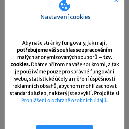
Přehled všech termínů ►
Nastavení cookies
Kurzovní lístek
Načítám
Načítám
hodnoty
hodnoty
Aby naše stránky fungovaly, jak mají,
potřebujeme váš souhlas se zpracováním
malých anonymizovaných souborů –
tzv.
Více ▼
cookies.
Dbáme přitom na vaše soukromí, a tak
je
používáme pouze pro správné fungování
Užitečné informace
webu, statistické účely a měření úspěšnosti
reklamních obsahů, abychom mohli zachovat
standard služeb, na který jste zvyklí. Projděte si
Prohlášení o ochraně osobních údajů
.
Účetní souvztažnosti
Majetkové daně