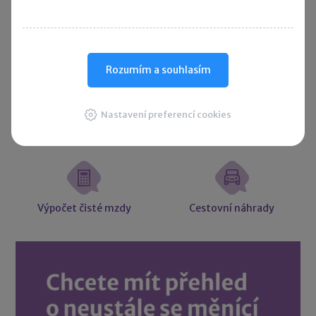
Rozumím a souhlasím
Účetní souvztažnosti
Majetkové daně
Nastavení preferencí cookies
Účetní slovníček
Vzory smluv
Výpočet čisté mzdy
Cestovní náhrady