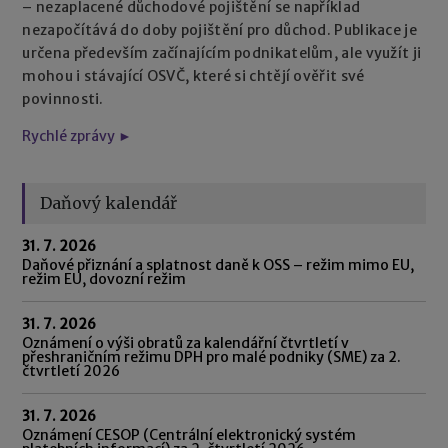
– nezaplacené důchodové pojištění se například
nezapočítává do doby pojištění pro důchod. Publikace je
určena především začínajícím podnikatelům, ale využít ji
mohou i stávající OSVČ, které si chtějí ověřit své
povinnosti.
Rychlé zprávy ►
Daňový kalendář
31. 7. 2026
Daňové přiznání a splatnost daně k OSS – režim mimo EU,
režim EU, dovozní režim
31. 7. 2026
Oznámení o výši obratů za kalendářní čtvrtletí v
přeshraničním režimu DPH pro malé podniky (SME) za 2.
čtvrtletí 2026
31. 7. 2026
Oznámení CESOP (Centrální elektronický systém