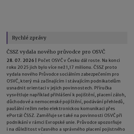
Rychlé zprávy
ČSSZ vydala nového průvodce pro OSVČ
28. 07. 2026
|
Počet OSVČ v Česku dál roste. Na konci
roku 2025 jich bylo více než 1,17 milionu. ČSSZ proto
vydala nového Průvodce sociálním zabezpečením pro
OSVČ, který má začínajícím i stávajícím podnikatelům
usnadnit orientaci v jejich povinnostech. Příručka
vysvětluje například přihlášení k pojištění, placení záloh,
důchodové a nemocenské pojištění, podávání přehledů,
paušální režim nebo elektronickou komunikaci přes
ePortál ČSSZ. Zaměřuje se také na povinnosti OSVČ při
podnikání v rámci Evropské unie. Průvodce upozorňuje
i na důležitost včasného a správného placení pojistného