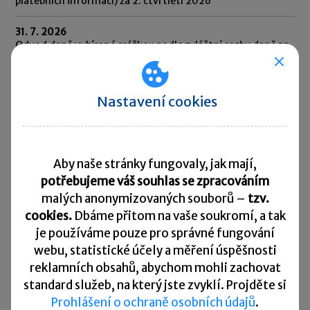
platebních informací) za 2. čtvrtletí 2026
31. 7. 2026
Odvod daně vybírané srážkou podle zvláštní sazby daně za
červen 2026
10. 8. 2026
Splatnost daně za červen 2026
Nastavení cookies
Přehled všech termínů ►
Aby naše stránky fungovaly, jak mají,
Kurzovní lístek
potřebujeme váš souhlas se zpracováním
malých anonymizovaných souborů –
tzv.
Načítám
Načítám
cookies.
Dbáme přitom na vaše soukromí, a tak
hodnoty
hodnoty
je
používáme pouze pro správné fungování
webu, statistické účely a měření úspěšnosti
Více ▼
reklamních obsahů, abychom mohli zachovat
standard služeb, na který jste zvyklí. Projděte si
Prohlášení o ochraně osobních údajů
.
Užitečné informace