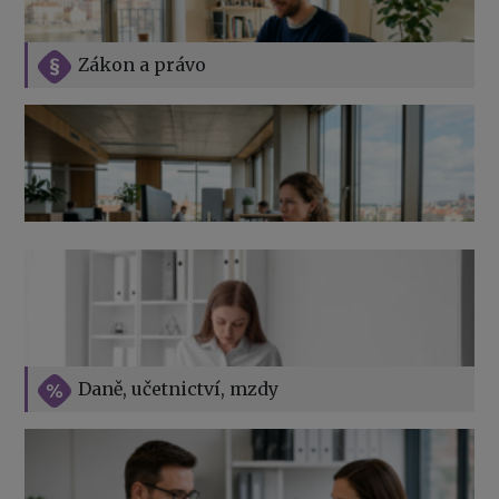
Zákon a právo
Jak na podnikání při rodičovské dovolené
Přehledy pro OSSZ a zdravotní pojišťovny – jak na ně
v roce 2026
Vše o překážkách v práci na straně zaměstnavatele
Daně, učetnictví, mzdy