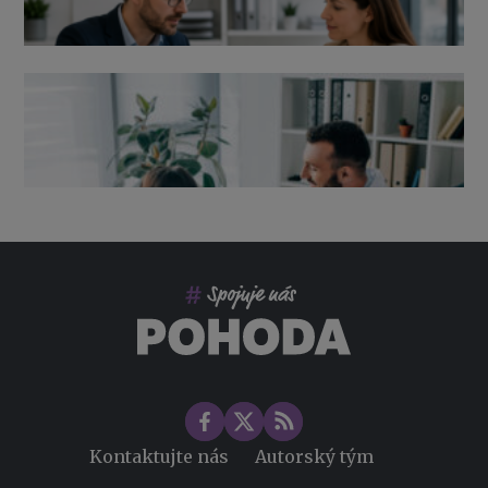
Výpověď ze zdravotních důvodů 2026 – průvodce pro
zaměstnavatele
Co pohlídat při přebírání účetnictví
Změny ve zdravotním pojištění v roce 2026
Kontaktujte nás
Autorský tým