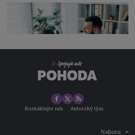
Výpověď ze zdravotních důvodů 2026 – průvodce pro
zaměstnavatele
Co pohlídat při přebírání účetnictví
Změny ve zdravotním pojištění v roce 2026
Kontaktujte nás
Autorský tým
Nahoru