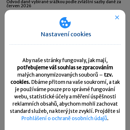
Odvod daně vybírané srážkou podle zvláštní sazby daně za
červen 2026
10. 8. 2026
Splatnost daně za červen 2026
Nastavení cookies
Přehled všech termínů ►
Kurzovní lístek
Aby naše stránky fungovaly, jak mají,
potřebujeme váš souhlas se zpracováním
Načítám
Načítám
malých anonymizovaných souborů –
tzv.
hodnoty
hodnoty
cookies.
Dbáme přitom na vaše soukromí, a tak
je
používáme pouze pro správné fungování
Více ▼
webu, statistické účely a měření úspěšnosti
reklamních obsahů, abychom mohli zachovat
standard služeb, na který jste zvyklí. Projděte si
Užitečné informace
Prohlášení o ochraně osobních údajů
.