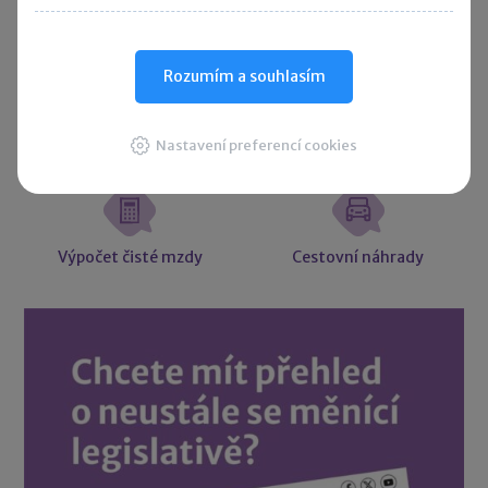
Účetní souvztažnosti
Majetkové daně
Rozumím a souhlasím
Nastavení preferencí cookies
Účetní slovníček
Vzory smluv
Výpočet čisté mzdy
Cestovní náhrady