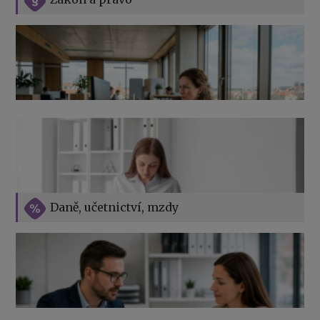
Jak na podnikání při rodičovské dovolené
Přehledy pro OSSZ a zdravotní pojišťovny – jak na ně
v roce 2026
Vše o překážkách v práci na straně zaměstnavatele
Daně, učetnictví, mzdy