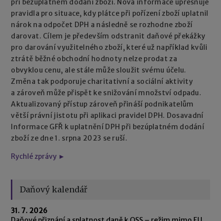
při bezúplatném dodání zboží. Nová informace upřesňuje
pravidla pro situace, kdy plátce při pořízení zboží uplatnil
nárok na odpočet DPH a následně se rozhodne zboží
darovat. Cílem je především odstranit daňové překážky
pro darování využitelného zboží, které už například kvůli
ztrátě běžné obchodní hodnoty nelze prodat za
obvyklou cenu, ale stále může sloužit svému účelu.
Změna tak podporuje charitativní a sociální aktivity
a zároveň může přispět ke snižování množství odpadu.
Aktualizovaný přístup zároveň přináší podnikatelům
větší právní jistotu při aplikaci pravidel DPH. Dosavadní
Informace GFŘ k uplatnění DPH při bezúplatném dodání
zboží ze dne 1. srpna 2023 se ruší.
Rychlé zprávy ►
Daňový kalendář
31. 7. 2026
Daňové přiznání a splatnost daně k OSS – režim mimo EU,