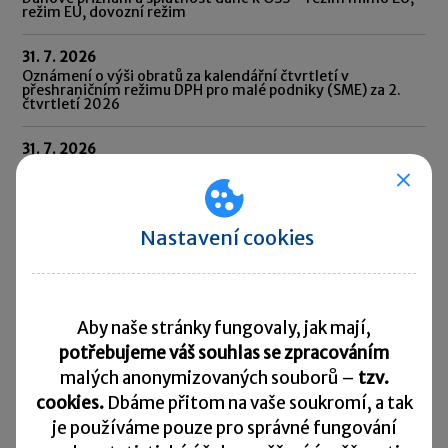
režim EU, dovozní režim
31. 7. 2026
Oznámení o výši obratů za kalendářní čtvrtletí v
přeshraničním režimu DPH pro malé podniky (SME) za 2.
čtvrtletí 2026
31. 7. 2026
Oznámení CESOP (Centrální elektronický systém
platebních informací) za 2. čtvrtletí 2026
31. 7. 2026
Nastavení cookies
Odvod daně vybírané srážkou podle zvláštní sazby daně za
červen 2026
10. 8. 2026
Splatnost daně za červen 2026
Aby naše stránky fungovaly, jak mají,
potřebujeme váš souhlas se zpracováním
Přehled všech termínů ►
malých anonymizovaných souborů –
tzv.
cookies.
Dbáme přitom na vaše soukromí, a tak
je
používáme pouze pro správné fungování
Kurzovní lístek