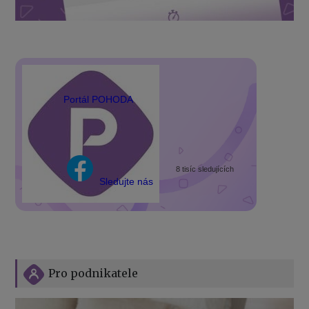
Portál POHODA
8 tisíc sledujících
Sledujte nás
Pro podnikatele