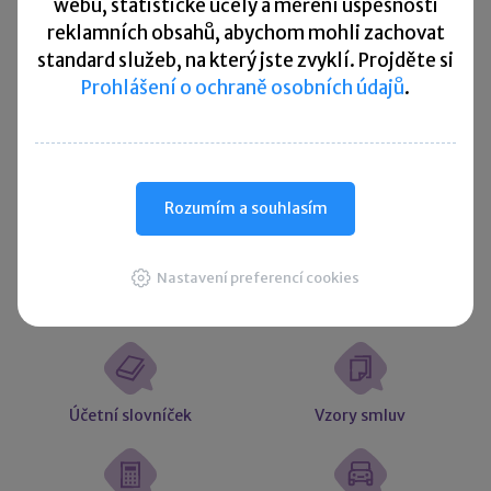
webu, statistické účely a měření úspěšnosti
reklamních obsahů, abychom mohli zachovat
Načítám
Načítám
standard služeb, na který jste zvyklí. Projděte si
hodnoty
hodnoty
Prohlášení o ochraně osobních údajů
.
Více ▼
Užitečné informace
Rozumím a souhlasím
Nastavení preferencí cookies
Účetní souvztažnosti
Majetkové daně
Účetní slovníček
Vzory smluv