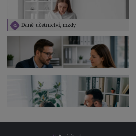
Vše o překážkách v práci na straně zaměstnavatele
Daně, učetnictví, mzdy
Výpověď ze zdravotních důvodů 2026 – průvodce pro
zaměstnavatele
Co pohlídat při přebírání účetnictví