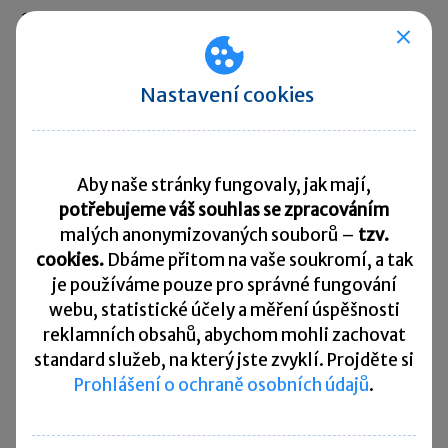
10. 8. 2026
Splatnost daně za červen 2026
Přehled všech termínů ►
Nastavení cookies
Kurzovní lístek
Aby naše stránky fungovaly, jak mají,
Načítám
Načítám
potřebujeme váš souhlas se zpracováním
hodnoty
hodnoty
malých anonymizovaných souborů –
tzv.
cookies.
Dbáme přitom na vaše soukromí, a tak
Více ▼
je
používáme pouze pro správné fungování
webu, statistické účely a měření úspěšnosti
reklamních obsahů, abychom mohli zachovat
Užitečné informace
standard služeb, na který jste zvyklí. Projděte si
Prohlášení o ochraně osobních údajů
.
Účetní souvztažnosti
Majetkové daně