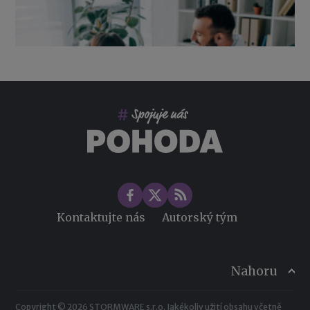
Co pohlídat při přebírání účetnictví
Změny ve zdravotním pojištění v roce 2026
Kontaktujte nás
Autorský tým
Nahoru
Copyright © 2026 STORMWARE s.r.o. Jakékoliv užití obsahu včetně