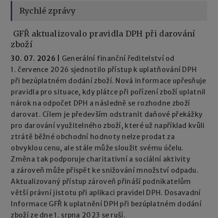
Rychlé zprávy
GFŘ aktualizovalo pravidla DPH při darování
zboží
30. 07. 2026
|
Generální finanční ředitelství od
1. července 2026 sjednotilo přístup k uplatňování DPH
při bezúplatném dodání zboží. Nová informace upřesňuje
pravidla pro situace, kdy plátce při pořízení zboží uplatnil
nárok na odpočet DPH a následně se rozhodne zboží
darovat. Cílem je především odstranit daňové překážky
pro darování využitelného zboží, které už například kvůli
ztrátě běžné obchodní hodnoty nelze prodat za
obvyklou cenu, ale stále může sloužit svému účelu.
Změna tak podporuje charitativní a sociální aktivity
a zároveň může přispět ke snižování množství odpadu.
Aktualizovaný přístup zároveň přináší podnikatelům
větší právní jistotu při aplikaci pravidel DPH. Dosavadní
Informace GFŘ k uplatnění DPH při bezúplatném dodání
zboží ze dne 1. srpna 2023 se ruší.