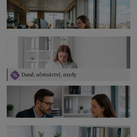
Přehledy pro OSSZ a zdravotní pojišťovny – jak na ně
v roce 2026
Vše o překážkách v práci na straně zaměstnavatele
Daně, učetnictví, mzdy
Výpověď ze zdravotních důvodů 2026 – průvodce pro
zaměstnavatele