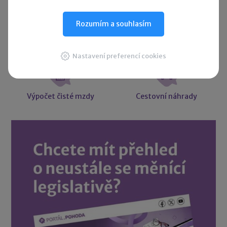
Rozumím a souhlasím
Účetní slovníček
Vzory smluv
Nastavení preferencí cookies
Výpočet čisté mzdy
Cestovní náhrady