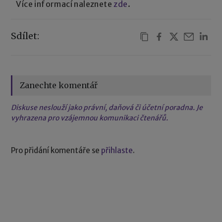
Více informací naleznete
zde
.
Sdílet:
Zanechte komentář
Diskuse neslouží jako právní, daňová či účetní poradna. Je
vyhrazena pro vzájemnou komunikaci čtenářů.
Pro přidání komentáře se
přihlaste
.