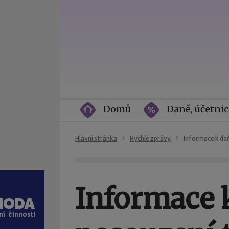
Domů
Daně, účetnic
Hlavní stránka
Rychlé zprávy
Informace k da
Informace