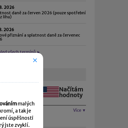
8. 2026
tnost daně za červen 2026 (pouze spotřební
z lihu)
8. 2026
vé přiznání a splatnost daně za červenec
6
hled všech termínů ►
urzovní lístek
Načítám
Načítám
hodnoty
hodnoty
acováním
malých
Více ▼
romí, a tak je
ení úspěšnosti
 jste zvyklí.