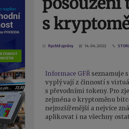
posouzení 
s kryptom
Rychlé zprávy
14. 04. 2022
STORM
Informace GFŘ
seznamuje s
vyplývají z činností s virtu
s převodními tokeny. Pro zj
zejména o kryptoměnu bitcoi
nejrozšířenější a nejvíce z
aplikovat i na všechny ost