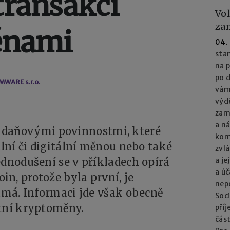
transakcí
Vol
za
ěnami
04.
sta
na 
po 
WARE s.r.o.
vám
výd
zam
a ná
 daňovými povinnostmi, které
kom
ální či digitální měnou nebo také
zvl
ednodušení se v příkladech opírá
a je
a ú
n, protože byla první, je
nep
námá. Informaci jde však obecně
Soci
atní kryptoměny.
pří
čás