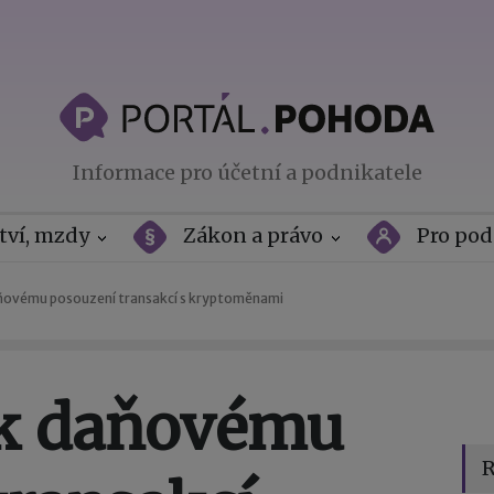
Informace pro účetní a podnikatele
tví, mzdy
Zákon a právo
Pro pod
ňovému posouzení transakcí s kryptoměnami
 k daňovému
R