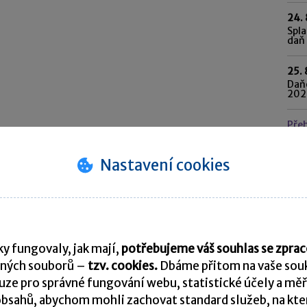
24. 
Spla
daň 
25. 
Daňo
202
Pře
Nastavení cookies
K
y fungovaly, jak mají,
potřebujeme váš souhlas se zpr
ných souborů –
tzv. cookies.
Dbáme přitom na vaše souk
ze pro správné fungování webu, statistické účely a měř
bsahů, abychom mohli zachovat standard služeb, na který