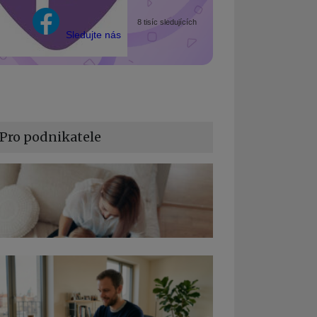
8 tisíc sledujících
Sledujte nás
Pro podnikatele