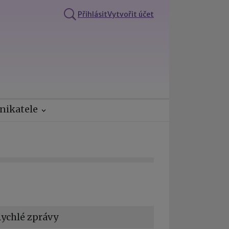
Přihlásit
Vytvořit účet
nikatele
ychlé zprávy