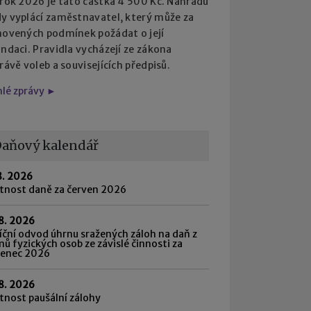
 rok 2026 je tato částka 4 500 Kč. Náhradu
y vyplácí zaměstnavatel, který může za
novených podmínek požádat o její
ndaci. Pravidla vycházejí ze zákona
rávě voleb a souvisejících předpisů.
hlé zprávy ►
aňový kalendář
8. 2026
atnost daně za červen 2026
8. 2026
ční odvod úhrnu sražených záloh na daň z
mů fyzických osob ze závislé činnosti za
venec 2026
8. 2026
tnost paušální zálohy