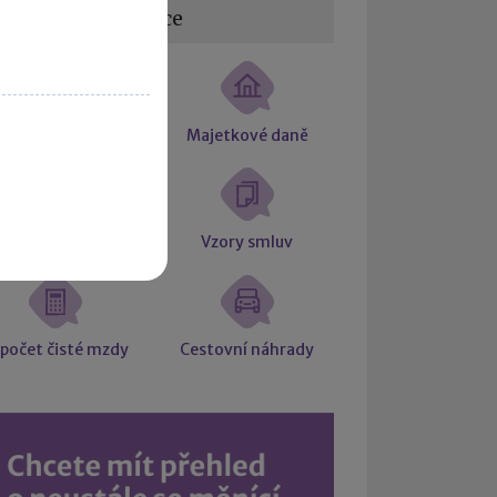
žitečné informace
tní souvztažnosti
Majetkové daně
Účetní slovníček
Vzory smluv
počet čisté mzdy
Cestovní náhrady