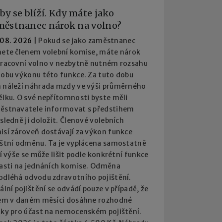
by se blíží. Kdy máte jako
městnanec nárok na volno?
 08. 2026
|
Pokud se jako zaměstnanec
nete členem volební komise, máte nárok
pracovní volno v nezbytně nutném rozsahu
dobu výkonu této funkce. Za tuto dobu
 náleží náhrada mzdy ve výši průměrného
ělku. O své nepřítomnosti byste měli
ěstnavatele informovat s předstihem
sledně ji doložit. Členové volebních
isí zároveň dostávají za výkon funkce
áštní odměnu. Ta je vyplácena samostatně
jí výše se může lišit podle konkrétní funkce
časti na jednáních komise. Odměna
odléhá odvodu zdravotního pojištění.
ální pojištění se odvádí pouze v případě, že
jem v daném měsíci dosáhne rozhodné
tky pro účast na nemocenském pojištění.