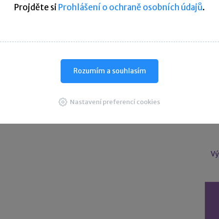
Projděte si
Prohlášení o ochraně osobních údajů
.
U
Úče
Rozumím a souhlasím
Nastavení preferencí cookies
Vý