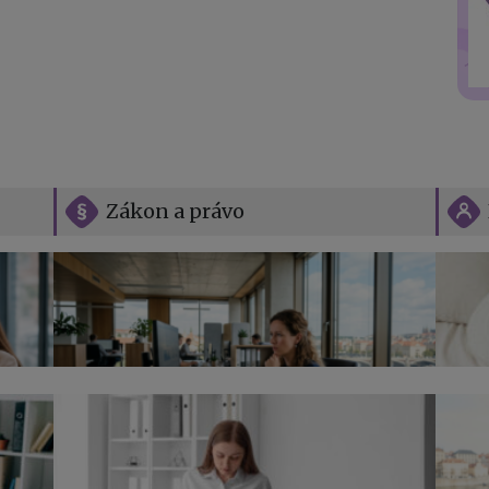
Zákon a právo
Vše o překážkách v práci na straně