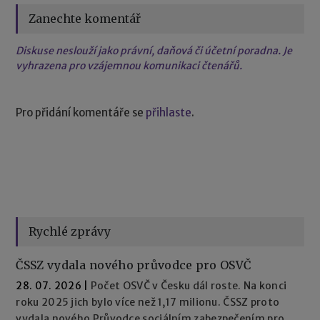
Zanechte komentář
Diskuse neslouží jako právní, daňová či účetní poradna. Je
vyhrazena pro vzájemnou komunikaci čtenářů.
Pro přidání komentáře se
přihlaste
.
Rychlé zprávy
ČSSZ vydala nového průvodce pro OSVČ
28. 07. 2026
|
Počet OSVČ v Česku dál roste. Na konci
roku 2025 jich bylo více než 1,17 milionu. ČSSZ proto
vydala nového Průvodce sociálním zabezpečením pro