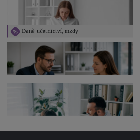
Vše o překážkách v práci na straně zaměstnavatele
Daně, učetnictví, mzdy
Výpověď ze zdravotních důvodů 2026 – průvodce pro
zaměstnavatele
Co pohlídat při přebírání účetnictví