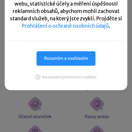
Kurzovní lístek
webu, statistické účely a měření úspěšnosti
reklamních obsahů, abychom mohli zachovat
Načítám
Načítám
standard služeb, na který jste zvyklí. Projděte si
hodnoty
hodnoty
Prohlášení o ochraně osobních údajů
.
Více ▼
Užitečné informace
Rozumím a souhlasím
Nastavení preferencí cookies
Účetní souvztažnosti
Majetkové daně
Účetní slovníček
Vzory smluv