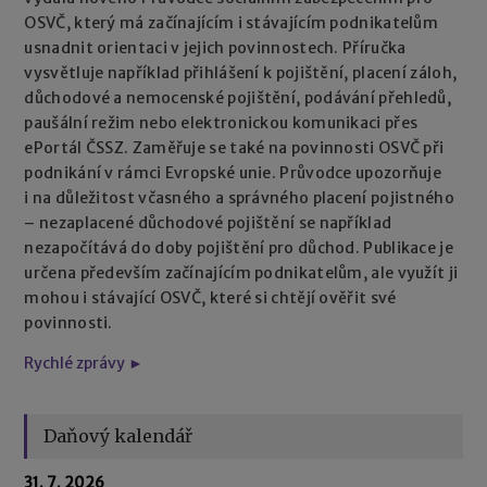
OSVČ, který má začínajícím i stávajícím podnikatelům
usnadnit orientaci v jejich povinnostech. Příručka
vysvětluje například přihlášení k pojištění, placení záloh,
důchodové a nemocenské pojištění, podávání přehledů,
paušální režim nebo elektronickou komunikaci přes
ePortál ČSSZ. Zaměřuje se také na povinnosti OSVČ při
podnikání v rámci Evropské unie. Průvodce upozorňuje
i na důležitost včasného a správného placení pojistného
– nezaplacené důchodové pojištění se například
nezapočítává do doby pojištění pro důchod. Publikace je
určena především začínajícím podnikatelům, ale využít ji
mohou i stávající OSVČ, které si chtějí ověřit své
povinnosti.
Rychlé zprávy ►
Daňový kalendář
31. 7. 2026