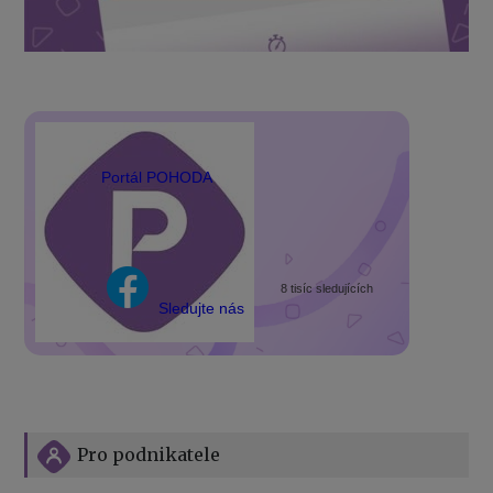
Portál POHODA
8 tisíc sledujících
Sledujte nás
Pro podnikatele