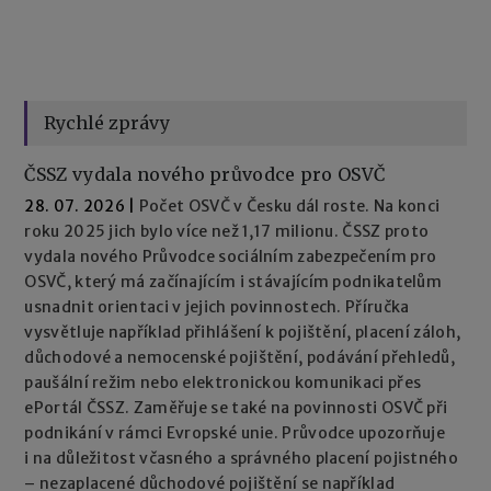
Rychlé zprávy
ČSSZ vydala nového průvodce pro OSVČ
28. 07. 2026
|
Počet OSVČ v Česku dál roste. Na konci
roku 2025 jich bylo více než 1,17 milionu. ČSSZ proto
vydala nového Průvodce sociálním zabezpečením pro
OSVČ, který má začínajícím i stávajícím podnikatelům
usnadnit orientaci v jejich povinnostech. Příručka
vysvětluje například přihlášení k pojištění, placení záloh,
důchodové a nemocenské pojištění, podávání přehledů,
paušální režim nebo elektronickou komunikaci přes
ePortál ČSSZ. Zaměřuje se také na povinnosti OSVČ při
podnikání v rámci Evropské unie. Průvodce upozorňuje
i na důležitost včasného a správného placení pojistného
– nezaplacené důchodové pojištění se například