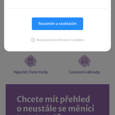
Účetní souvztažnosti
Majetkové daně
Rozumím a souhlasím
Nastavení preferencí cookies
Účetní slovníček
Vzory smluv
Výpočet čisté mzdy
Cestovní náhrady