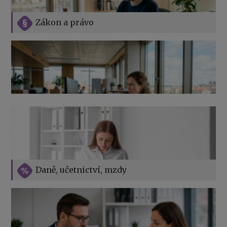
Zákon a právo
Jak na podnikání při rodičovské dovolené
Přehledy pro OSSZ a zdravotní pojišťovny – jak na ně
v roce 2026
Vše o překážkách v práci na straně zaměstnavatele
Daně, učetnictví, mzdy