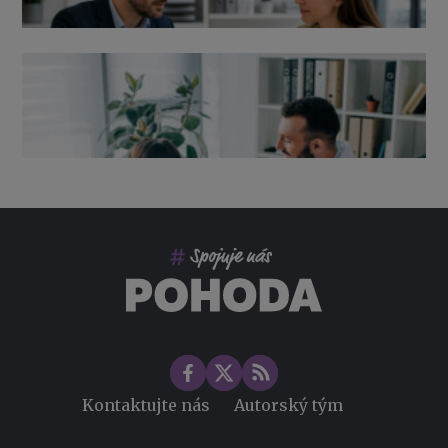
Výpověď ze zdravotních důvodů 2026 – průvodce pro
zaměstnavatele
Co pohlídat při přebírání účetnictví
Změny ve zdravotním pojištění v roce 2026
Kontaktujte nás
Autorský tým