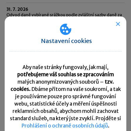
31. 7. 2026
Odvod daně vybírané srážkou podle zvláštní sazby daně za
červen 2026
10. 8. 2026
Splatnost daně za červen 2026
Nastavení cookies
Přehled všech termínů ►
Aby naše stránky fungovaly, jak mají,
Kurzovní lístek
potřebujeme váš souhlas se zpracováním
malých anonymizovaných souborů –
tzv.
Načítám
Načítám
cookies.
Dbáme přitom na vaše soukromí, a tak
hodnoty
hodnoty
je
používáme pouze pro správné fungování
webu, statistické účely a měření úspěšnosti
Více ▼
reklamních obsahů, abychom mohli zachovat
standard služeb, na který jste zvyklí. Projděte si
Prohlášení o ochraně osobních údajů
.
Užitečné informace