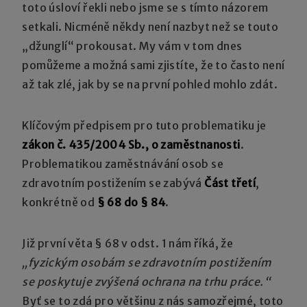
toto úsloví řekli nebo jsme se s tímto názorem
setkali. Nicméně někdy není nazbyt než se touto
„džunglí“ prokousat. My vám v tom dnes
pomůžeme a možná sami zjistíte, že to často není
až tak zlé, jak by se na první pohled mohlo zdát.
Klíčovým předpisem pro tuto problematiku je
zákon č. 435/2004 Sb., o zaměstnanosti
.
Problematikou zaměstnávání osob se
zdravotním postižením se zabývá
Část třetí
,
konkrétně od
§ 68 do § 84
.
Již první věta § 68 v odst. 1 nám říká, že
„fyzickým osobám se zdravotním postižením
se poskytuje zvýšená ochrana na trhu práce.“
Byť se to zdá pro většinu z nás samozřejmé, toto