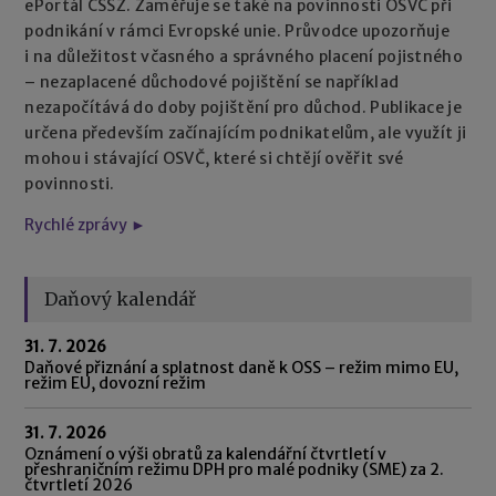
ePortál ČSSZ. Zaměřuje se také na povinnosti OSVČ při
podnikání v rámci Evropské unie. Průvodce upozorňuje
i na důležitost včasného a správného placení pojistného
– nezaplacené důchodové pojištění se například
nezapočítává do doby pojištění pro důchod. Publikace je
určena především začínajícím podnikatelům, ale využít ji
mohou i stávající OSVČ, které si chtějí ověřit své
povinnosti.
Rychlé zprávy ►
Daňový kalendář
31. 7. 2026
Daňové přiznání a splatnost daně k OSS – režim mimo EU,
režim EU, dovozní režim
31. 7. 2026
Oznámení o výši obratů za kalendářní čtvrtletí v
přeshraničním režimu DPH pro malé podniky (SME) za 2.
čtvrtletí 2026