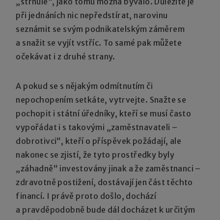
„strnulé“, jako tomu možná bývalo. Důležité je
při jednáních nic nepředstírat, narovinu
seznámit se svým podnikatelským záměrem
a snažit se vyjít vstříc. To samé pak můžete
očekávat i z druhé strany.
A pokud se s nějakým odmítnutím či
nepochopením setkáte, vytrvejte. Snažte se
pochopit i státní úředníky, kteří se musí často
vypořádat i s takovými „zaměstnavateli –
dobrotivci“, kteří o příspěvek požádají, ale
nakonec se zjistí, že tyto prostředky byly
„záhadně“ investovány jinak a že zaměstnanci –
zdravotně postižení, dostávají jen část těchto
financí. I právě proto došlo, dochází
a pravděpodobně bude dál docházet k určitým