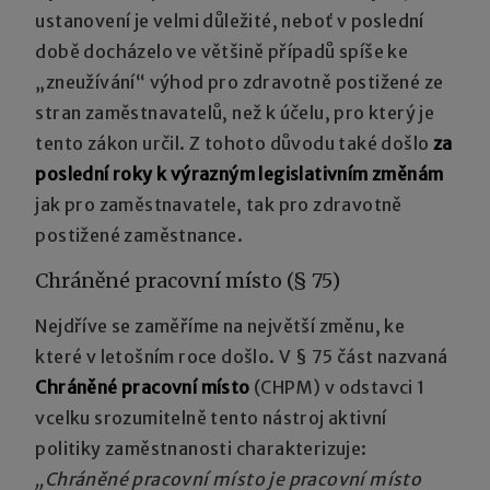
ustanovení je velmi důležité, neboť v poslední
době docházelo ve většině případů spíše ke
„zneužívání“ výhod pro zdravotně postižené ze
stran zaměstnavatelů, než k účelu, pro který je
tento zákon určil. Z tohoto důvodu také došlo
za
poslední roky k výrazným legislativním změnám
jak pro zaměstnavatele, tak pro zdravotně
postižené zaměstnance.
Chráněné pracovní místo (§ 75)
Nejdříve se zaměříme na největší změnu, ke
které v letošním roce došlo. V § 75 část nazvaná
Chráněné pracovní místo
(CHPM) v odstavci 1
vcelku srozumitelně tento nástroj aktivní
politiky zaměstnanosti charakterizuje:
„Chráněné pracovní místo je pracovní místo