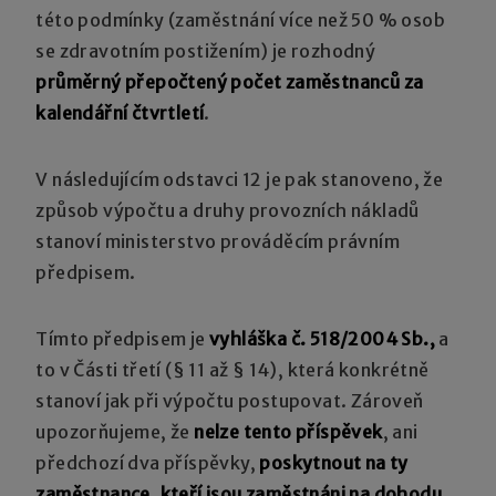
této podmínky (zaměstnání více než 50 % osob
se zdravotním postižením) je rozhodný
průměrný přepočtený počet zaměstnanců za
kalendářní čtvrtletí
.
V následujícím odstavci 12 je pak stanoveno, že
způsob výpočtu a druhy provozních nákladů
stanoví ministerstvo prováděcím právním
předpisem.
Tímto předpisem je
vyhláška č. 518/2004 Sb.,
a
to v Části třetí (§ 11 až § 14), která konkrétně
stanoví jak při výpočtu postupovat. Zároveň
upozorňujeme, že
nelze tento příspěvek
, ani
předchozí dva příspěvky,
poskytnout na ty
zaměstnance, kteří jsou zaměstnáni na dohodu