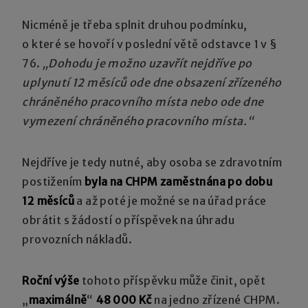
Nicméně je třeba splnit druhou podmínku,
o které se hovoří v poslední větě odstavce 1 v §
76.
„Dohodu je možno uzavřít nejdříve po
uplynutí 12 měsíců ode dne obsazení zřízeného
chráněného pracovního místa nebo ode dne
vymezení chráněného pracovního místa.“
Nejdříve je tedy nutné, aby osoba se zdravotním
postižením
byla na CHPM zaměstnána po dobu
12 měsíců
a až poté je možné se na úřad práce
obrátit s žádostí o příspěvek na úhradu
provozních nákladů.
Roční výše
tohoto příspěvku může činit, opět
„
maximálně
“
48 000 Kč
na jedno zřízené CHPM.