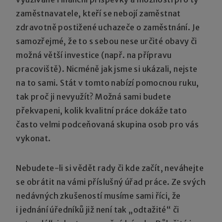
zaměstnavatele, kteří se nebojí zaměstnat
zdravotně postižené uchazeče o zaměstnání. Je
samozřejmé, že to s sebou nese určité obavy či
možná větší investice (např. na přípravu
pracoviště). Nicméně jak jsme si ukázali, nejste
na to sami. Stát v tomto nabízí pomocnou ruku,
tak proč ji nevyužít? Možná sami budete
překvapeni, kolik kvalitní práce dokáže tato
často velmi podceňovaná skupina osob pro vás
vykonat.
Nebudete-li si vědět rady či kde začít, neváhejte
se obrátit na vámi příslušný úřad práce. Ze svých
nedávných zkušeností musíme sami říci, že
i jednání úředníků již není tak „odtažité“ či