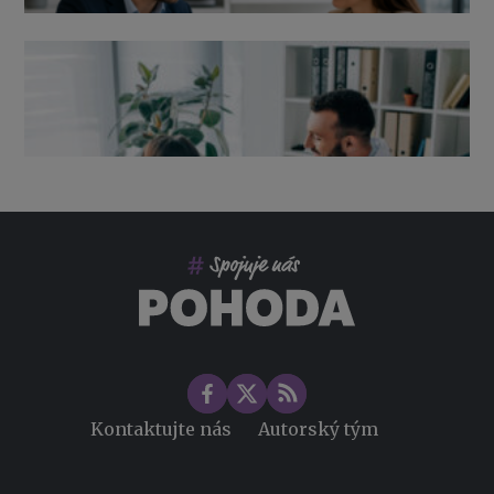
Výpověď ze zdravotních důvodů 2026 – průvodce pro
zaměstnavatele
Co pohlídat při přebírání účetnictví
Změny ve zdravotním pojištění v roce 2026
Kontaktujte nás
Autorský tým