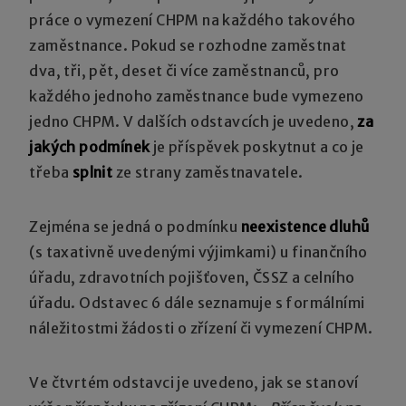
práce o vymezení CHPM na každého takového
zaměstnance. Pokud se rozhodne zaměstnat
dva, tři, pět, deset či více zaměstnanců, pro
každého jednoho zaměstnance bude vymezeno
jedno CHPM. V dalších odstavcích je uvedeno,
za
jakých podmínek
je příspěvek poskytnut a co je
třeba
splnit
ze strany zaměstnavatele.
Zejména se jedná o podmínku
neexistence dluhů
(s taxativně uvedenými výjimkami) u finančního
úřadu, zdravotních pojišťoven, ČSSZ a celního
úřadu. Odstavec 6 dále seznamuje s formálními
náležitostmi žádosti o zřízení či vymezení CHPM.
Ve čtvrtém odstavci je uvedeno, jak se stanoví