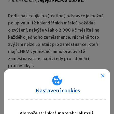
zaměstnance,
nejvýše však 8 000 Kč
.“
Podle následujícího (třetího) odstavce je možné
po uplynutí 12 kalendářních měsíců požádat
o zvýšení, nejvýše však o 2 000 Kč měsíčně na
každého jednoho zaměstnance. Nicméně toto
zvýšení nelze uplatnit pro zaměstnance, kteří
mají CHPM vymezené mimo pracoviště
zaměstnavatele, např. tedy pro „domácí
pracovníky“.
Dle
informací Ministerstva práce a sociálních
věcí
„podmínka 12 měsíců je splněna i v
Nastavení cookies
případě, pokud v posledních dvou kalendářních
čtvrtletích roku 2011 a v prvních dvou
kalendářních čtvrtletích roku 2012
Aby naše stránky fungovaly, jak mají,