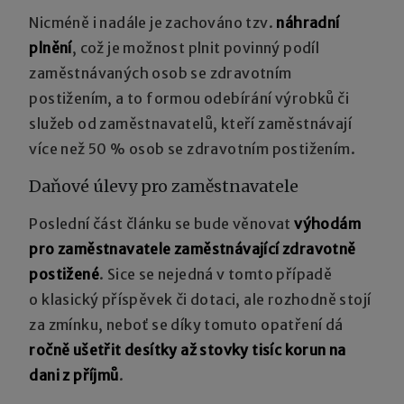
Nicméně i nadále je zachováno tzv.
náhradní
plnění
, což je možnost plnit povinný podíl
zaměstnávaných osob se zdravotním
postižením, a to formou odebírání výrobků či
služeb od zaměstnavatelů, kteří zaměstnávají
více než 50 % osob se zdravotním postižením.
Daňové úlevy pro zaměstnavatele
Poslední část článku se bude věnovat
výhodám
pro zaměstnavatele zaměstnávající zdravotně
postižené
. Sice se nejedná v tomto případě
o klasický příspěvek či dotaci, ale rozhodně stojí
za zmínku, neboť se díky tomuto opatření dá
ročně ušetřit desítky až stovky tisíc korun na
dani z příjmů
.