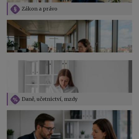
Zákon a právo
Jak na podnikání při rodičovské dovolené
Přehledy pro OSSZ a zdravotní pojišťovny – jak na ně
v roce 2026
Vše o překážkách v práci na straně zaměstnavatele
Daně, učetnictví, mzdy