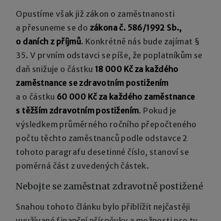
Opustíme však již zákon o zaměstnanosti
a přesuneme se do
zákona č. 586/1992 Sb.,
o daních z příjmů
. Konkrétně nás bude zajímat §
35. V prvním odstavci se píše, že poplatníkům se
daň snižuje o částku
18 000 Kč
za každého
zaměstnance se zdravotním postižením
a o částku
60 000 Kč za každého zaměstnance
s těžším zdravotním postižením
. Pokud je
výsledkem průměrného ročního přepočteného
počtu těchto zaměstnanců podle odstavce 2
tohoto paragrafu desetinné číslo, stanoví se
poměrná část z uvedených částek.
Nebojte se zaměstnat zdravotně postižené
Snahou tohoto článku bylo přiblížit nejčastěji
využívané finanční příspěvky a možnosti pro ty