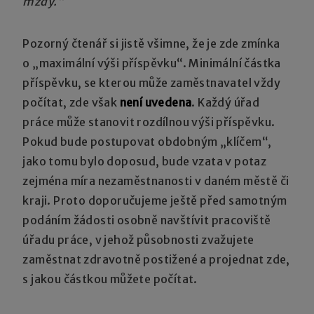
mzdy.“
Pozorný čtenář si jistě všimne, že je zde zmínka
o „maximální výši příspěvku“. Minimální částka
příspěvku, se kterou může zaměstnavatel vždy
počítat, zde však
není uvedena
. Každý úřad
práce může stanovit rozdílnou výši příspěvku.
Pokud bude postupovat obdobným „klíčem“,
jako tomu bylo doposud, bude vzata v potaz
zejména míra nezaměstnanosti v daném městě či
kraji. Proto doporučujeme ještě před samotným
podáním žádosti osobně navštívit pracoviště
úřadu práce, v jehož působnosti zvažujete
zaměstnat zdravotně postižené a projednat zde,
s jakou částkou můžete počítat.