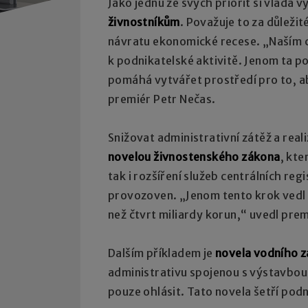
Jako jednu ze svých priorit si vláda v
živnostníkům
. Považuje to za důležit
návratu ekonomické recese. „Naším 
k podnikatelské aktivitě. Jenom ta 
pomáhá vytvářet prostředí pro to, aby
premiér Petr Nečas.
Snižovat administrativní zátěž a real
novelou živnostenského zákona
, kte
tak i rozšíření služeb centrálních re
provozoven. „Jenom tento krok vedl k
než čtvrt miliardy korun,“ uvedl prem
Dalším příkladem je
novela vodního 
administrativu spojenou s výstavbou 
pouze ohlásit. Tato novela šetří pod