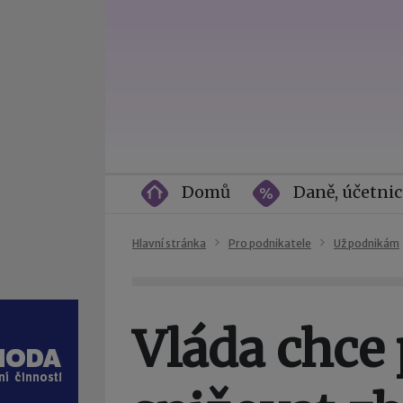
Domů
Daně, účetnic
Hlavní stránka
Pro podnikatele
Už podnikám
Vláda chce