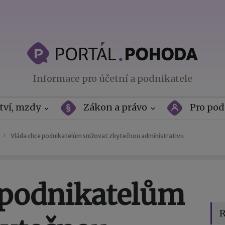
Informace pro účetní a podnikatele
tví, mzdy
Zákon a právo
Pro pod
Vláda chce podnikatelům snižovat zbytečnou administrativu
 podnikatelům
R