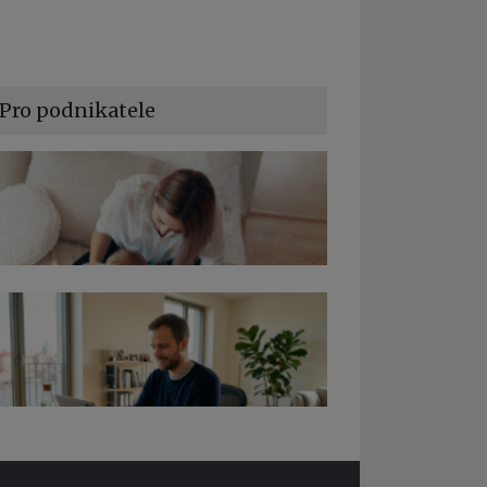
Pro podnikatele
a podnikání při rodičovské dovolené