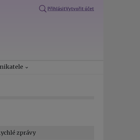
Přihlásit
Vytvořit účet
nikatele
ychlé zprávy