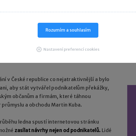
U
statistický výkaz, jeden úřad,“ doplnil premiér.
ře na jednom místě
Rozumím a souhlasím
dlá
sjednotit používané elektronické formuláře
D
upozornil také na nutnost vyvarovat se zbytečné
Nastavení preferencí cookies
kých předpisů nad rámec požadavků Evropské
ní v České republice co nejatraktivnější a bylo
ni, aby stát vytvářel podnikatelům překážky,
eským občanům a firmám, které táhnou
r průmyslu a obchodu Martin Kuba.
růběhu ledna spustí internetovou stránku
 možné
zasílat návrhy nejen od podnikatelů.
Lidé