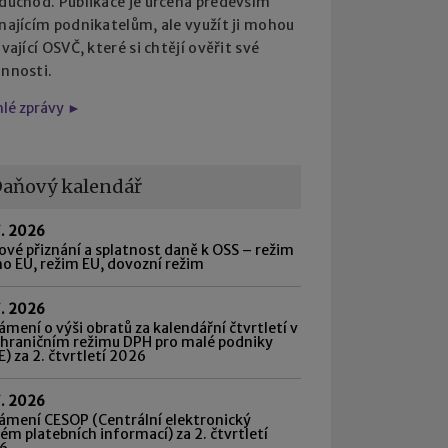
 důchod. Publikace je určena především
najícím podnikatelům, ale využít ji mohou
ávající OSVČ, které si chtějí ověřit své
innosti.
hlé zprávy ►
aňový kalendář
7. 2026
vé přiznání a splatnost daně k OSS – režim
o EU, režim EU, dovozní režim
7. 2026
mení o výši obratů za kalendářní čtvrtletí v
shraničním režimu DPH pro malé podniky
) za 2. čtvrtletí 2026
7. 2026
ámení CESOP (Centrální elektronický
ém platebních informací) za 2. čtvrtletí
6