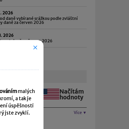
7. 2026
d daně vybírané srážkou podle zvláštní
by daně za červen 2026
8. 2026
atnost daně za červen 2026
hled všech termínů ►
urzovní lístek
Načítám
Načítám
acováním
malých
hodnoty
hodnoty
romí, a tak je
ení úspěšnosti
 jste zvyklí.
Více ▼