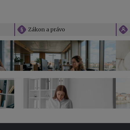
Zákon a právo
Vše o překážkách v práci na straně
zaměstnavatele
Jak n