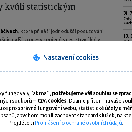
y kvůli statistickým
31. 
Odvo
saz
léčivech
, která přináší jednodušší posuzování
10. 
šuje další procesy spojené s registrací léčiv,
Spl
ých administrativních úkonech dosahuje na 35
Pře
Nastavení cookies
dministrativy v oblasti výkaznictví
. Zejména
K
tickým šetřením. Jedná se celkem o dvě stě
 z ministerstev nebo Českého statistického
y fungovaly, jak mají,
potřebujeme váš souhlas se zpr
 či zrušení této zbytečné povinnosti již došlo.
ných souborů –
tzv. cookies.
Dbáme přitom na vaše souk
ze pro správné fungování webu, statistické účely a měř
a někde nezískává stát duplicitní údaje,“
bsahů, abychom mohli zachovat standard služeb, na který
e usilovat o to, aby údaje sbíral zejména Český
Projděte si
Prohlášení o ochraně osobních údajů
.
uoval na jednotlivá ministerstva. „Chceme, aby