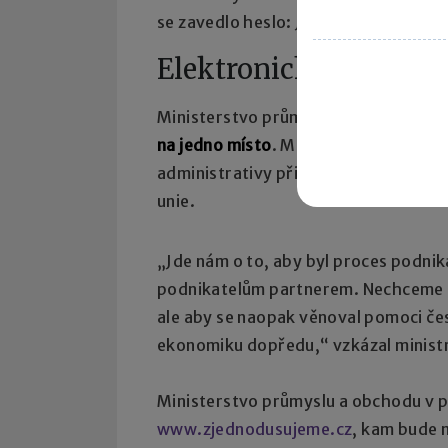
se zavedlo heslo: Jedna firma, jeden 
Elektronické formulá
Ministerstvo průmyslu a obchodu ho
na jedno místo
. Ministr Martin Kuba 
administrativy při zavádění evrops
unie.
„Jde nám o to, aby byl proces podniká
podnikatelům partnerem. Nechceme a
ale aby se naopak věnoval pomoci č
ekonomiku dopředu,“ vzkázal minist
Ministerstvo průmyslu a obchodu v p
www.zjednodusujeme.cz
, kam bude