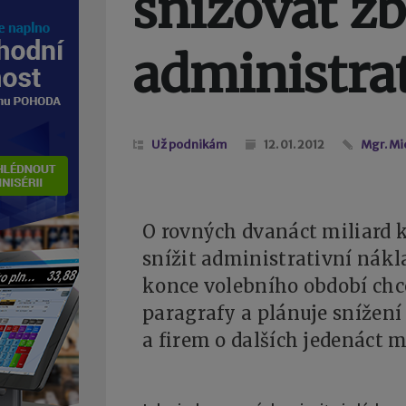
snižovat z
administra
Už podnikám
12. 01. 2012
Mgr. Mi
O rovných dvanáct miliard 
snížit administrativní nákl
konce volebního období chc
paragrafy a plánuje snížení
a firem o dalších jedenáct m