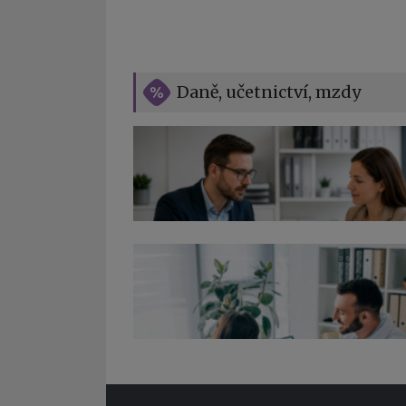
Daně, učetnictví, mzdy
Co pohlídat při přebírání účetnictví