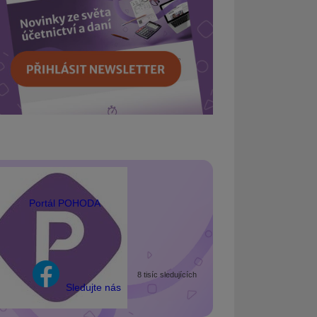
Portál POHODA
8 tisíc sledujících
Sledujte nás