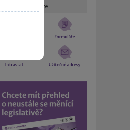
žitečné informace
atové schránky
Formuláře
Intrastat
Užitečné adresy