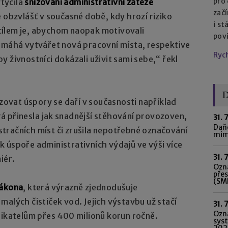
pro
ytyčila
snižování administrativní zátěže
začí
é obzvlášť v současné době, kdy hrozí riziko
i st
cílem je, abychom naopak motivovali
pov
pomáhá vytvářet nová pracovní místa, respektive
Ryc
 živnostníci dokázali uživit sami sebe,“ řekl
D
izovat úspory se daří v současnosti například
rá přinesla jak snadnější stěhování provozoven,
31. 
Daňo
gistračních míst či zrušila nepotřebné označování
mim
 úspoře administrativních výdajů ve výši více
31. 
iér.
Ozná
pře
(SME
zákona
, která výrazně zjednodušuje
malých čističek vod. Jejich výstavbu už stačí
31. 
Ozn
nikatelům přes 400 milionů korun ročně.
syst
202