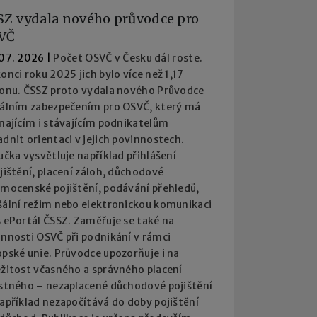
SZ vydala nového průvodce pro
VČ
 07. 2026
|
Počet OSVČ v Česku dál roste.
onci roku 2025 jich bylo více než 1,17
ionu. ČSSZ proto vydala nového Průvodce
iálním zabezpečením pro OSVČ, který má
najícím i stávajícím podnikatelům
dnit orientaci v jejich povinnostech.
učka vysvětluje například přihlášení
jištění, placení záloh, důchodové
emocenské pojištění, podávání přehledů,
šální režim nebo elektronickou komunikaci
 ePortál ČSSZ. Zaměřuje se také na
innosti OSVČ při podnikání v rámci
pské unie. Průvodce upozorňuje i na
ežitost včasného a správného placení
istného – nezaplacené důchodové pojištění
apříklad nezapočítává do doby pojištění