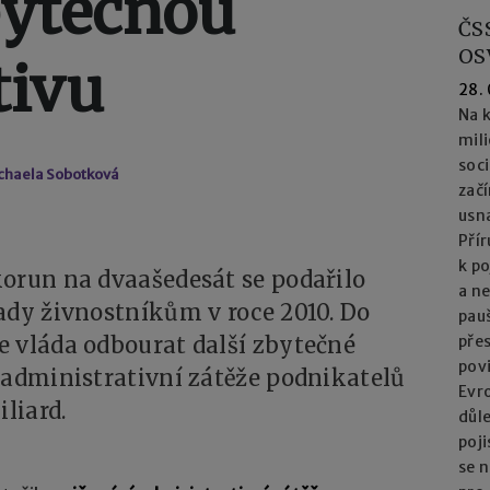
bytečnou
ČS
OS
tivu
28.
Na k
mil
soc
chaela Sobotková
začí
usna
Přír
k po
korun na dvaašedesát se podařilo
a n
ady živnostníkům v roce 2010. Do
pau
e vláda odbourat další zbytečné
přes
pov
 administrativní zátěže podnikatelů
Evro
iliard.
důl
poj
se n