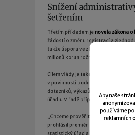
Snížení administrativ
šetřením
Třetím příkladem je
novela zákona o 
žádostí o změnu registrací a zjednodu
takže úspora ve zbytečných a zrušen
milionů korun ročně.
Cílem vlády je také
snížení zbytečné a
v povinnosti podnikatelů kvůli statis
dotazníků, výkazů a formulářů, ať už
Aby naše stránk
úřadu. V řadě případů ke zjednodušení
anonymizova
používáme pou
„Chceme prověřit všechny oblasti, zd
reklamních o
prohlásil premiér s tím, že vláda bud
statistický úřad a poté údaje distrib