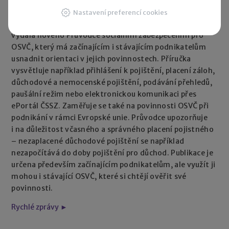
28. 07. 2026
|
Počet OSVČ v Česku dál roste. Na konci
Nastavení preferencí cookies
roku 2025 jich bylo více než 1,17 milionu. ČSSZ proto
vydala nového Průvodce sociálním zabezpečením pro
OSVČ, který má začínajícím i stávajícím podnikatelům
usnadnit orientaci v jejich povinnostech. Příručka
vysvětluje například přihlášení k pojištění, placení záloh,
důchodové a nemocenské pojištění, podávání přehledů,
paušální režim nebo elektronickou komunikaci přes
ePortál ČSSZ. Zaměřuje se také na povinnosti OSVČ při
podnikání v rámci Evropské unie. Průvodce upozorňuje
i na důležitost včasného a správného placení pojistného
– nezaplacené důchodové pojištění se například
nezapočítává do doby pojištění pro důchod. Publikace je
určena především začínajícím podnikatelům, ale využít ji
mohou i stávající OSVČ, které si chtějí ověřit své
povinnosti.
Rychlé zprávy ►