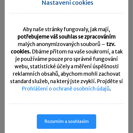
Nastavení cookies
USB?
Odpovědět
Aby naše stránky fungovaly, jak mají,
potřebujeme váš souhlas se zpracováním
Jiří
před 7 roky
malých anonymizovaných souborů –
tzv.
cookies.
Dbáme přitom na vaše soukromí, a tak
Zdravím, je tu prosím někod, kdo by měl zkušenosti s e
je
používáme pouze pro správné fungování
čtečkou čárových kódů, a poradil by mi, na co se při
výběru zaměřit?
webu, statistické účely a měření úspěšnosti
reklamních obsahů, abychom mohli zachovat
Odpovědět
standard služeb, na který jste zvyklí. Projděte si
Prohlášení o ochraně osobních údajů
.
Rychlé zprávy
Rozumím a souhlasím
ČSSZ vydala nového průvodce pro OSVČ