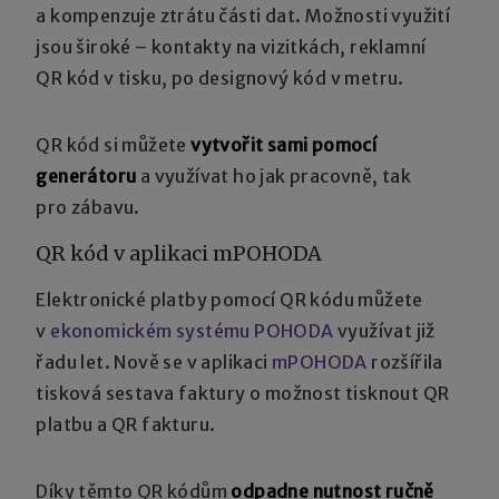
a kompenzuje ztrátu části dat. Možnosti využití
jsou široké – kontakty na vizitkách, reklamní
QR kód v tisku, po designový kód v metru.
QR kód si můžete
vytvořit sami pomocí
generátoru
a využívat ho jak pracovně, tak
pro zábavu.
QR kód v aplikaci mPOHODA
Elektronické platby pomocí QR kódu můžete
v
ekonomickém systému POHODA
využívat již
řadu let. Nově se v aplikaci
mPOHODA
rozšířila
tisková sestava faktury o možnost tisknout QR
platbu a QR fakturu.
Díky těmto QR kódům
odpadne nutnost ručně