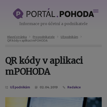
Informace pro účetní a podnikatele
Hlavní stránka
Pro podnikatele
Už podnikám
QR kódy v aplikaci mPOHODA
QR kódy v aplikaci
mPOHODA
Už podnikám
02. 04. 2019
Redakce