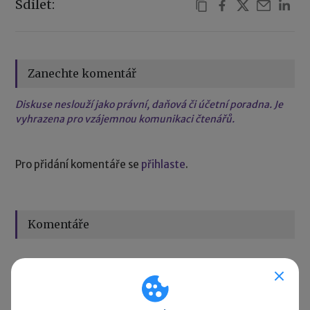
Sdílet:
Zanechte komentář
Diskuse neslouží jako právní, daňová či účetní poradna. Je
vyhrazena pro vzájemnou komunikaci čtenářů.
Pro přidání komentáře se
přihlaste
.
Komentáře
hajekbreta
před 7 roky
Lze připojit místo čtěčky i mobilní telefon pro přenos tat
do Lze využít jako čtečku kódu i telefon propojený přes