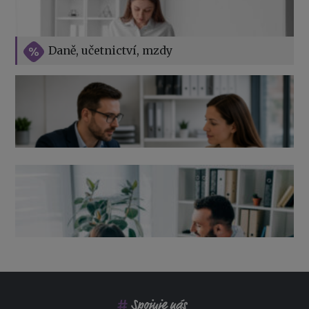
Vše o překážkách v práci na straně zaměstnavatele
Daně, učetnictví, mzdy
Výpověď ze zdravotních důvodů 2026 – průvodce pro
zaměstnavatele
Co pohlídat při přebírání účetnictví