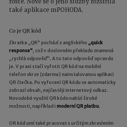
roste. Nově se o jeho služby rozšířila
také aplikace mPOHODA.
Co je QR kód
Zkratka „QR“ pochází z anglického
„quick
response“
, což v doslovném překladu znamená
„rychlá odpověď“. A to tato odpověď opravdu
je. V praxi stačí vyfotit QR kód na mobilní
telefon skrze (zdarma) nainstalovanou aplikaci
QR čtečka. Po vyfocení QR kódu se automaticky
zobrazí obsah, nejčastěji internetový odkaz.
Novodobé využití QR kódu nabízí široké
možnosti, například i
moderní QR platbu
.
OR kód umí také pracovat s určitým zkreslením