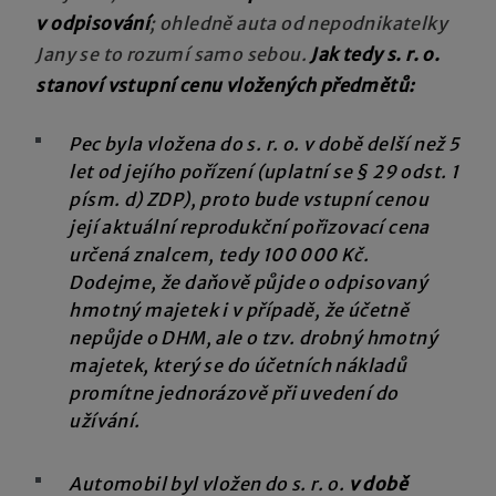
v odpisování
; ohledně auta od nepodnikatelky
Jany se to rozumí samo sebou.
Jak tedy s. r. o.
stanoví vstupní cenu vložených předmětů:
Pec byla vložena do s. r. o. v době delší než 5
let od jejího pořízení (uplatní se § 29 odst. 1
písm. d) ZDP), proto bude vstupní cenou
její aktuální reprodukční pořizovací cena
určená znalcem, tedy 100 000 Kč.
Dodejme, že daňově půjde o odpisovaný
hmotný majetek i v případě, že účetně
nepůjde o DHM, ale o tzv. drobný hmotný
majetek, který se do účetních nákladů
promítne jednorázově při uvedení do
užívání.
Automobil byl vložen do s. r. o.
v době