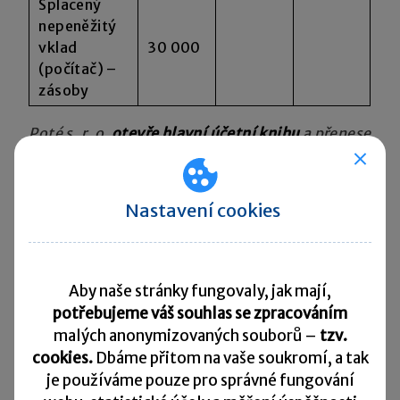
Splacený
nepeněžitý
vklad
30 000
(počítač) –
zásoby
Poté s. r. o.
otevře hlavní účetní knihu
a přenese
údaje zahajovací rozvahy na příslušné
rozvahové účty.
Nastavení cookies
Otevření účetních knih s. r. o.
Popis účetní
Aby naše stránky fungovaly, jak mají,
Kč
MD
D
operace
potřebujeme váš souhlas se zpracováním
Automobil
malých anonymizovaných souborů –
tzv.
zařazený mezi
cookies.
Dbáme přitom na vaše soukromí, a tak
dlouhodobý
je
používáme pouze pro správné fungování
1.
300 000
022
701
hmotný majetek