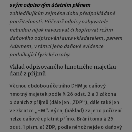
svým odpisovým účetním plánem
zohledňujícím zejména dobu předpokládané
použitelnosti. Přičemž odpisy nabyvatele
nebudou nijak navazovat či kopírovat režim
daňového odpisování auta vkladatelem, panem
Adamem, v rámci jeho daňové evidence
podnikající fyzické osoby.
Vklad odpisovaného hmotného majetku –
daně z příjmů
Věcnou obdobou účetního DHM je daňový
hmotný majetek podle § 26 odst. 2 a 3 zákona
o daních z příjmů (dále jen „ZDP“), dále také jen
ve zkratce „HM“. Výdaj (náklad) za jeho pořízení
nelze daňově uplatnit přímo. Brání tomu § 25
odst. 1 písm. a) ZDP, podle něhož nejde o daňový