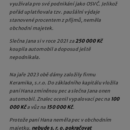
využívala pro své podnikání jako OSVČ. Jelikož
pořád uplatňovala tzv. paušální výdaje
stanovené procentem z příjmů, neměla
obchodní majetek.
Slečna Jana si v roce 2021 za
250 000 Kč
koupila automobil a doposud ještě
nepodnikala.
Na jaře 2023 obě dámy založily firmu
Keramika, s.r.o. Do základního kapitálu vložila
paní Hana zmíněnou pec a slečna Jana onen
automobil. Znalec ocenil vypalovací pec na
100
000 Kč
a vůz na
150 000 Kč
.
Protože paní Hana neměla pec v obchodním
majetku,
nebude s. r. o. pokračovat