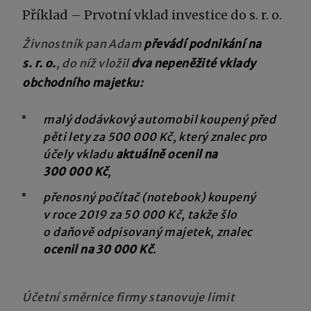
Příklad – Prvotní vklad investice do s. r. o.
Živnostník pan Adam
převádí podnikání na
s. r. o.
, do níž vložil
dva nepeněžité vklady
obchodního majetku:
malý dodávkový automobil koupený před
pěti lety za 500 000 Kč, který znalec pro
účely vkladu
aktuálně ocenil na
300 000 Kč
,
přenosný počítač (notebook) koupený
v roce 2019 za 50 000 Kč, takže šlo
o daňově odpisovaný majetek, znalec
ocenil na 30 000 Kč
.
Účetní směrnice firmy stanovuje limit