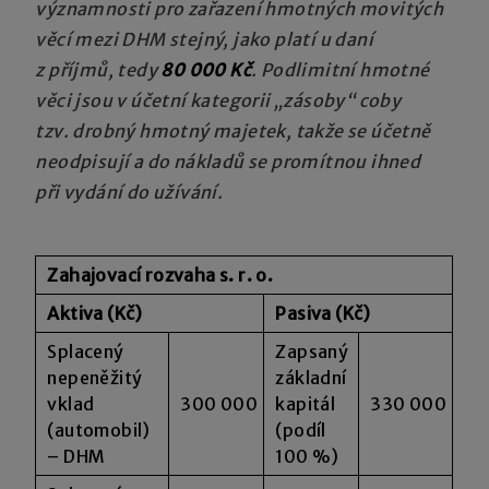
významnosti pro zařazení hmotných movitých
věcí mezi DHM stejný, jako platí u daní
z příjmů, tedy
80 000 Kč
. Podlimitní hmotné
věci jsou v účetní kategorii „zásoby“ coby
tzv. drobný hmotný majetek, takže se účetně
neodpisují a do nákladů se promítnou ihned
při vydání do užívání.
Zahajovací rozvaha s. r. o.
Aktiva (Kč)
Pasiva (Kč)
Splacený
Zapsaný
nepeněžitý
základní
vklad
300 000
kapitál
330 000
(automobil)
(podíl
– DHM
100 %)