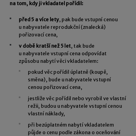
na tom, kdy ji vkladatel pořídil:
před 5 a více lety
, pak bude vstupní cenou
u nabyvatele reprodukční (znalecká)
pořizovací cena,
v době kratší než 5 let
, tak bude
u nabyvatele vstupní cena odpovídat
způsobu nabytí věci vkladatelem:
pokud věc pořídil úplatně (koupě,
směna), bude u nabyvatele vstupní
cenou pořizovací cena,
jestliže věc pořídil nebo vyrobil ve vlastní
režii, budou u nabyvatele vstupní cenou
vlastní náklady,
při bezúplatném nabytí vkladatelem
půjde o cenu podle zákona o oceňování