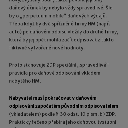
daňový účinek by nebylo vždy spravedlivé. Šlo
by o „perpetuum mobile“ daňových výdajů.
Třeba když by dvě spřízněné firmy HM (např.
auto) po daňovém odpisu vložily do druhé firmy,
která by jej opět mohla začít odpisovat z takto
fiktivně vytvořené nové hodnoty.
Proto stanovuje ZDP speciální „spravedlivá“
pravidla pro daňové odpisování vkladem
nabytého HM.
Nabyvatel musí pokračovat v daňovém
odpisování započatém původním odpisovatelem
(vkladatelem) podle § 30 odst. 10 písm. b) ZDP.
Prakticky řečeno přebírá jeho daňovou (vstupní