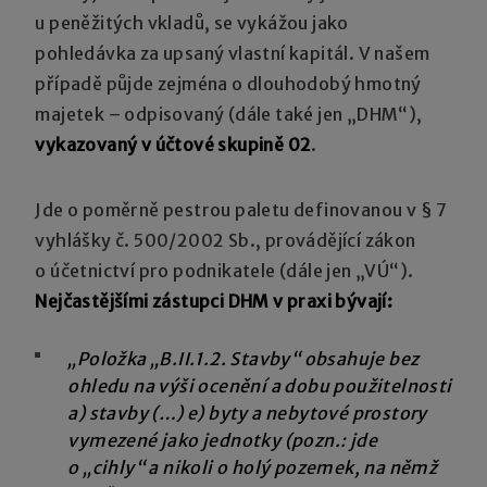
u peněžitých vkladů, se vykážou jako
pohledávka za upsaný vlastní kapitál. V našem
případě půjde zejména o dlouhodobý hmotný
majetek – odpisovaný (dále také jen „DHM“),
vykazovaný v účtové skupině 02
.
Jde o poměrně pestrou paletu definovanou v § 7
vyhlášky č. 500/2002 Sb., provádějící zákon
o účetnictví pro podnikatele (dále jen „VÚ“).
Nejčastějšími zástupci DHM v praxi bývají:
„Položka „B.II.1.2. Stavby“ obsahuje bez
ohledu na výši ocenění a dobu použitelnosti
a) stavby (…) e) byty a nebytové prostory
vymezené jako jednotky (pozn.: jde
o „cihly“ a nikoli o holý pozemek, na němž