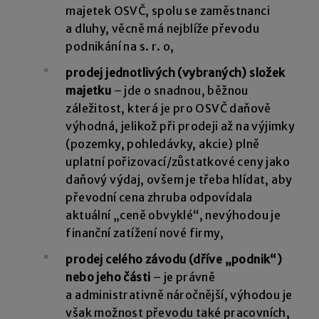
majetek OSVČ, spolu se zaměstnanci
a dluhy, věcně má nejblíže převodu
podnikání na s. r. o,
prodej jednotlivých (vybraných) složek
majetku
– jde o snadnou, běžnou
záležitost, která je pro OSVČ daňově
výhodná, jelikož při prodeji až na výjimky
(pozemky, pohledávky, akcie) plně
uplatní pořizovací/zůstatkové ceny jako
daňový výdaj, ovšem je třeba hlídat, aby
převodní cena zhruba odpovídala
aktuální „ceně obvyklé“, nevýhodou je
finanční zatížení nové firmy,
prodej celého závodu (dříve „podnik“)
nebo jeho části
– je právně
a administrativně náročnější, výhodou je
však možnost převodu také pracovních,