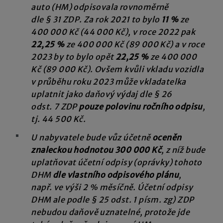
auto (HM) odpisovala rovnoměrně
dle § 31 ZDP. Za rok 2021 to bylo
11 %
ze
400 000 Kč (44 000 Kč), v roce 2022 pak
22,25 %
ze 400 000 Kč (89 000 Kč) a v roce
2023 by to bylo opět
22,25 %
ze 400 000
Kč (89 000 Kč). Ovšem kvůli vkladu vozidla
v průběhu roku 2023 může vkladatelka
uplatnit jako daňový výdaj dle § 26
odst. 7 ZDP
pouze polovinu ročního odpisu
,
tj. 44 500 Kč.
U nabyvatele bude vůz účetně
oceněn
znaleckou hodnotou 300 000 Kč
, z níž bude
uplatňovat účetní odpisy (oprávky) tohoto
DHM
dle vlastního odpisového plánu
,
např. ve výši 2 % měsíčně. Účetní odpisy
DHM ale podle § 25 odst. 1 písm. zg) ZDP
nebudou daňově uznatelné, protože jde