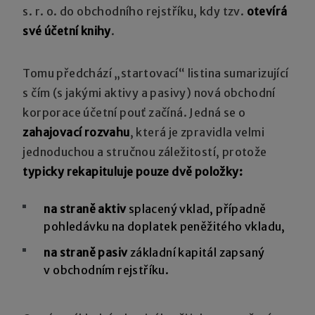
s. r. o. do obchodního rejstříku, kdy tzv.
otevírá
své účetní knihy
.
Tomu předchází „startovací“ listina sumarizující
s čím (s jakými aktivy a pasivy) nová obchodní
korporace účetní pouť začíná. Jedná se o
zahajovací rozvahu
, která je zpravidla velmi
jednoduchou a stručnou záležitostí, protože
typicky rekapituluje pouze dvě položky:
na straně aktiv
splacený vklad, případně
pohledávku na doplatek peněžitého vkladu,
na straně pasiv
základní kapitál zapsaný
v obchodním rejstříku.