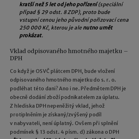
kratší než 5 let od jeho pořízení
(speciální
případ § 29 odst. 8 ZDP), proto bude
vstupní cenou jeho původní pořizovací cena
250 000 Kč, kterou je ale
nutno umět
prokázat
.
Vklad odpisovaného hmotného majetku –
DPH
Co když je OSVČ plátcem DPH, bude vložení
odpisovaného hmotného majetku do s. r. o.
podléhat této dani? Ano i ne. Předmětem DPH je
obecně dodání zboží podnikatelem za úplatu.
Z hlediska DPH nepeněžitý vklad, jehož
protiplněním je získaný/zvýšený podíl
v nabyvateli, není úplatný. Ovšem při splnění
podmínek § 13 odst. 4 písm. d) zákona o DPH