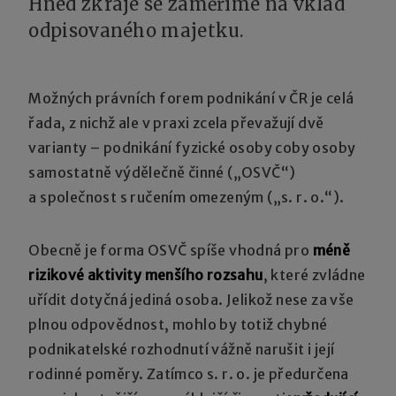
Hned zkraje se zaměříme na vklad
odpisovaného majetku.
Možných právních forem podnikání v ČR je celá
řada, z nichž ale v praxi zcela převažují dvě
varianty – podnikání fyzické osoby coby osoby
samostatně výdělečně činné („OSVČ“)
a společnost s ručením omezeným („s. r. o.“).
Obecně je forma OSVČ spíše vhodná pro
méně
rizikové aktivity menšího rozsahu
, které zvládne
uřídit dotyčná jediná osoba. Jelikož nese za vše
plnou odpovědnost, mohlo by totiž chybné
podnikatelské rozhodnutí vážně narušit i její
rodinné poměry. Zatímco s. r. o. je předurčena