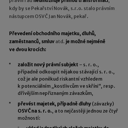
právní řád
neumožňuje přímou transformaci
,
kdy by se Pekařství Novák, s.r.o. stalo právním
nástupcem OSVČ Jan Novák, pekař.
Převedení obchodního majetku, dluhů,
zaměstnanců, smluv
atd.
je možné nejméně
ve dvou krocích:
založit nový právní subjekt
– s. r. o.,
případně odkoupit nějakou stávající s. r. o.,
což je ale poněkud riskantní vzhledem
k potenciálním „kostlivcům ve skříni“, resp.
dřívějším nepřiznaným závazkům,
převést majetek, případně dluhy
(závazky)
OSVČ na s. r. o.
, a to nejčastěji jednou ze čtyř
možností: