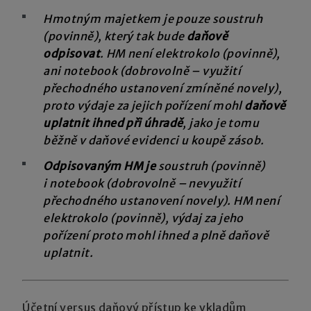
Hmotným majetkem je pouze soustruh
(povinně), který tak bude
daňově
odpisovat
. HM není elektrokolo (povinně),
ani notebook (dobrovolně – využití
přechodného ustanovení zmíněné novely),
proto výdaje za jejich pořízení mohl
daňově
uplatnit ihned při úhradě
, jako je tomu
běžně v daňové evidenci u koupě zásob.
Odpisovaným HM je
soustruh (povinně)
i notebook (dobrovolně – nevyužití
přechodného ustanovení novely). HM není
elektrokolo (povinně), výdaj za jeho
pořízení proto mohl ihned a plně daňově
uplatnit.
Účetní versus daňový přístup ke vkladům