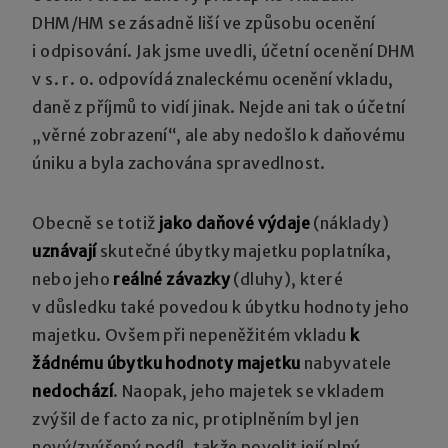
DHM/HM se zásadně liší ve způsobu ocenění
i odpisování. Jak jsme uvedli, účetní ocenění DHM
v s. r. o. odpovídá znaleckému ocenění vkladu,
daně z příjmů to vidí jinak. Nejde ani tak o účetní
„věrné zobrazení“, ale aby nedošlo k daňovému
úniku a byla zachována spravedlnost.
Obecně se totiž
jako daňové výdaje
(náklady)
uznávají
skutečné úbytky majetku poplatníka,
nebo jeho
reálné závazky
(dluhy), které
v důsledku také povedou k úbytku hodnoty jeho
majetku. Ovšem při nepeněžitém vkladu
k
žádnému úbytku hodnoty majetku
nabyvatele
nedochází
. Naopak, jeho majetek se vkladem
zvýšil de facto za nic, protiplněním byl jen
nový/zvýšený podíl, takže povolit její plný