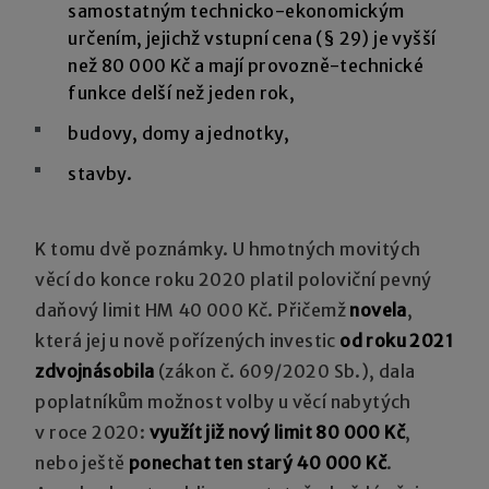
samostatným technicko-ekonomickým
určením, jejichž vstupní cena (§ 29) je vyšší
než 80 000 Kč a mají provozně-technické
funkce delší než jeden rok,
budovy, domy a jednotky,
stavby.
K tomu dvě poznámky. U hmotných movitých
věcí do konce roku 2020 platil poloviční pevný
daňový limit HM 40 000 Kč. Přičemž
novela
,
která jej u nově pořízených investic
od roku 2021
zdvojnásobila
(zákon č. 609/2020 Sb.), dala
poplatníkům možnost volby u věcí nabytých
v roce 2020:
využít již nový limit 80 000 Kč
,
nebo ještě
ponechat ten starý 40 000 Kč
.