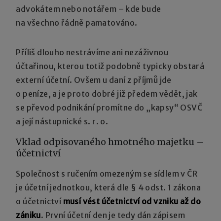
advokátem nebo notářem – kde bude
na všechno řádně pamatováno.
Příliš dlouho nestrávíme ani nezáživnou
účtařinou, kterou totiž podobně typicky obstará
externí účetní. Ovšem u daní z příjmů jde
o peníze, a je proto dobré již předem vědět, jak
se převod podnikání promítne do „kapsy“ OSVČ
a její nástupnické s. r. o.
Vklad odpisovaného hmotného majetku –
účetnictví
Společnost s ručením omezeným se sídlem v ČR
je účetní jednotkou, která dle § 4 odst. 1 zákona
o účetnictví
musí vést účetnictví od vzniku až do
zániku
. První účetní den je tedy dán zápisem