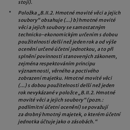
stojí).
Položka „B.II.2. Hmotné movité věci a jejich
soubory“ obsahuje (…) b) hmotné movité
věci a jejich soubory se samostatným
technicko-ekonomickým určením s dobou
použitelnosti delší než jeden rok a od výše
ocenění určené účetní jednotkou, a to při
splnění povinností stanovených zákonem,
zejména respektováním principu
významnosti, věrného a poctivého
zobrazení majetku. Hmotné movité věci
(…) s dobou použitelnosti delší než jeden
rok nevykázané v položce „B.II.2. Hmotné
movité věci a jejich soubory“ (pozn.:
podlimitní účetní ocenění) se považují
za drobný hmotný majetek, o kterém účetní
jednotka účtuje jako o zásobách.“