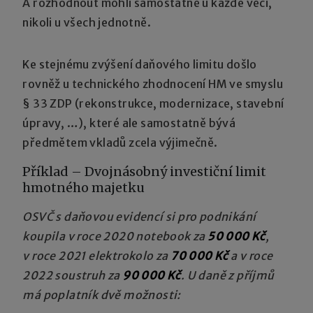
A rozhodnout mohli samostatně u každé věci,
nikoli u všech jednotně.
Ke stejnému zvýšení daňového limitu došlo
rovněž u technického zhodnocení HM ve smyslu
§ 33 ZDP (rekonstrukce, modernizace, stavební
úpravy, …), které ale samostatně bývá
předmětem vkladů zcela výjimečně.
Příklad – Dvojnásobný investiční limit
hmotného majetku
OSVČ s daňovou evidencí si pro podnikání
koupila v roce 2020 notebook za
50 000 Kč
,
v roce 2021 elektrokolo za
70 000 Kč
a v roce
2022 soustruh za
90 000 Kč
. U daně z příjmů
má poplatník dvě možnosti: