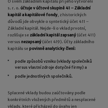
O svém základním kapitálu při jeho vytvoření
s. r. o.
účtuje v účtové skupině 41 – Základní
kapitál a kapitálové fondy
, z historických
důvodů jde obvykle o syntetický účet 411 –
Základní kapitál. Nejde-li o vklad prvotní,
rozlišuje se
základní kapitál zapsaný
(účet 411)
versus
nezapsaný
(účet 419). Účty základního
kapitálu se
povinně analyticky člení:
podle způsobů vzniku (vklady společníků
versus vlastní zdroje dotyčné firmy) a
podle jednotlivých společníků.
Splacené vklady budou zaúčtovány podle
konkrétních vložených předmětů a nesplacené
vklady, které přicházejí do úvahy jen