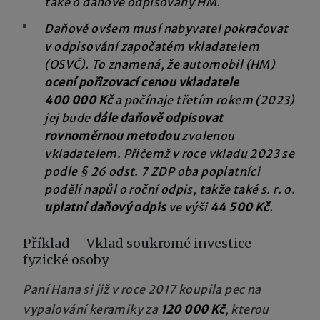
také o daňově odpisovaný HM.
Daňově ovšem musí nabyvatel pokračovat
v odpisování započatém vkladatelem
(OSVČ). To znamená, že automobil (HM)
ocení pořizovací cenou vkladatele
400 000 Kč
a počínaje třetím rokem (2023)
jej bude
dále daňově odpisovat
rovnoměrnou metodou
zvolenou
vkladatelem. Přičemž v roce vkladu 2023 se
podle § 26 odst. 7 ZDP oba poplatníci
podělí napůl o roční odpis, takže také s. r. o.
uplatní daňový odpis
ve výši
44 500 Kč
.
Příklad – Vklad soukromé investice
fyzické osoby
Paní Hana si již v roce 2017 koupila pec na
vypalování keramiky za
120 000 Kč
, kterou