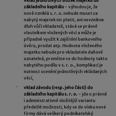
vklad jednotlivých složek majetku do
základního kapitálu
– výhodou je, že
nově vzniklá s. r. o. nebude muset za
nabytý majetek nic platit, ani nevznikne
dluh vůči vkladateli, stává se právně
vlastníkem vložených věcí a může je
případně využít k zajištění bankovního
úvěru, prodat atp. Hodnota vloženého
majetku nebude pro vkladatele daňově
uznatelná, promítne se do hodnoty takto
nabytého podílu v s. r. o., komplikací je
nutnost ocenění jednotlivých vkládaných
věcí,
vklad závodu (resp. jeho části) do
základního kapitálu s. r. o.
– jde o právně
i administrativně složitější variantu
předešlé možnosti, kdy se do vínku nové
firmy dává veškerý podnikatelský