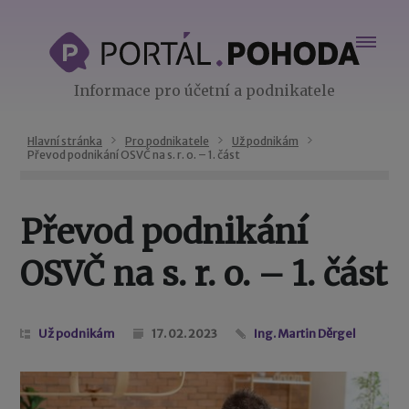
Informace pro účetní a podnikatele
Hlavní stránka
Pro podnikatele
Už podnikám
Převod podnikání OSVČ na s. r. o. – 1. část
Převod podnikání
OSVČ na s. r. o. – 1. část
Už podnikám
17. 02. 2023
Ing. Martin Děrgel