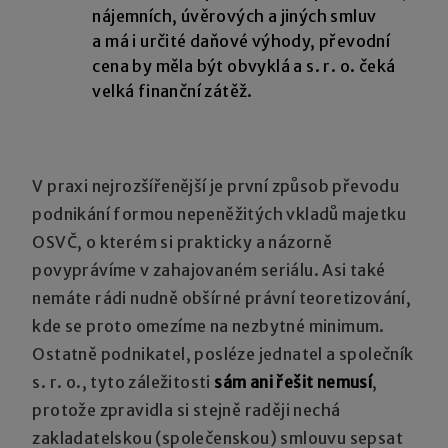
nájemních, úvěrových a jiných smluv
a má i určité daňové výhody, převodní
cena by měla být obvyklá a s. r. o. čeká
velká finanční zátěž.
V praxi nejrozšířenější je první způsob převodu
podnikání formou nepeněžitých vkladů majetku
OSVČ, o kterém si prakticky a názorně
povyprávíme v zahajovaném seriálu. Asi také
nemáte rádi nudně obšírné právní teoretizování,
kde se proto omezíme na nezbytné minimum.
Ostatně podnikatel, posléze jednatel a společník
s. r. o., tyto záležitosti
sám ani řešit nemusí
,
protože zpravidla si stejně raději nechá
zakladatelskou (společenskou) smlouvu sepsat