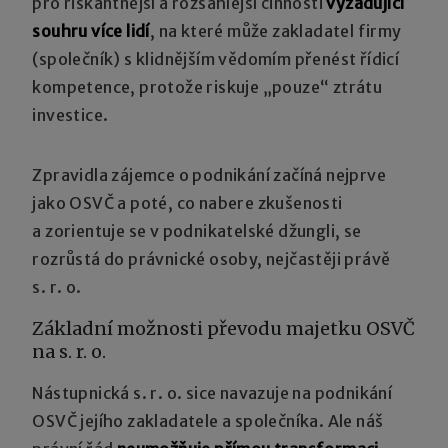
pro riskantnější a rozsáhlejší činnosti
vyžadující
souhru více lidí
, na které může zakladatel firmy
(společník) s klidnějším vědomím přenést řídicí
kompetence, protože riskuje „pouze“ ztrátu
investice.
Zpravidla zájemce o podnikání začíná nejprve
jako OSVČ a poté, co nabere zkušenosti
a zorientuje se v podnikatelské džungli, se
rozrůstá do právnické osoby, nejčastěji právě
s. r. o.
Základní možnosti převodu majetku OSVČ
na s. r. o.
Nástupnická s. r. o. sice navazuje na podnikání
OSVČ jejího zakladatele a společníka. Ale náš