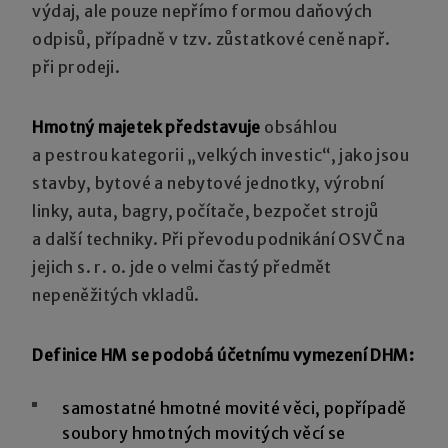
výdaj, ale pouze nepřímo formou daňových
odpisů, případně v tzv. zůstatkové ceně např.
při prodeji.
Hmotný majetek představuje
obsáhlou
a pestrou kategorii „velkých investic“, jako jsou
stavby, bytové a nebytové jednotky, výrobní
linky, auta, bagry, počítače, bezpočet strojů
a další techniky. Při převodu podnikání OSVČ na
jejich s. r. o. jde o velmi častý předmět
nepeněžitých vkladů.
Definice HM se podobá účetnímu vymezení DHM:
samostatné hmotné movité věci, popřípadě
soubory hmotných movitých věcí se