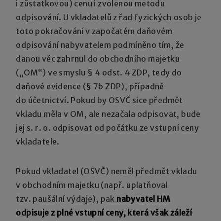
i zůstatkovou) cenu i zvolenou metodu
odpisování. U vkladatelů z řad fyzických osob je
toto pokračování v započatém daňovém
odpisování nabyvatelem podmíněno tím, že
danou věc zahrnul do obchodního majetku
(„OM“) ve smyslu § 4 odst. 4 ZDP, tedy do
daňové evidence (§ 7b ZDP), případně
do účetnictví. Pokud by OSVČ sice předmět
vkladu měla v OM, ale nezačala odpisovat, bude
jej s. r. o. odpisovat od počátku ze vstupní ceny
vkladatele.
Pokud vkladatel (OSVČ) neměl předmět vkladu
v obchodním majetku (např. uplatňoval
tzv. paušální výdaje), pak
nabyvatel HM
odpisuje z plné vstupní ceny, která však záleží