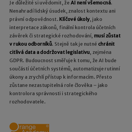
Je důležité si uvědomit, že
AI není všemocná
.
Nenahradí lidský úsudek, znalost kontextu ani
právní odpovědnost.
Klíčové úkoly
, jako
interpretace zákonů, finální kontrola účetních
závěrek či strategické rozhodování,
musí zůstat
v rukou odborníků
. Stejně tak je nutné
chránit
citlivá data a dodržovat legislativu
, zejména
GDPR. Budoucnost směřuje k tomu, že AI bude
součástí účetních systémů, automatizuje rutinní
úkony a zrychlí přístup k informacím. Přesto
zůstane nezastupitelná role člověka – jako
kontrolora správnosti i strategického
rozhodovatele.