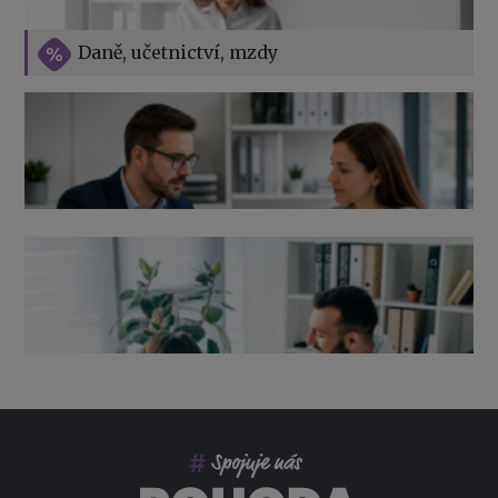
Vše o překážkách v práci na straně zaměstnavatele
Daně, učetnictví, mzdy
Výpověď ze zdravotních důvodů 2026 – průvodce pro
zaměstnavatele
Co pohlídat při přebírání účetnictví