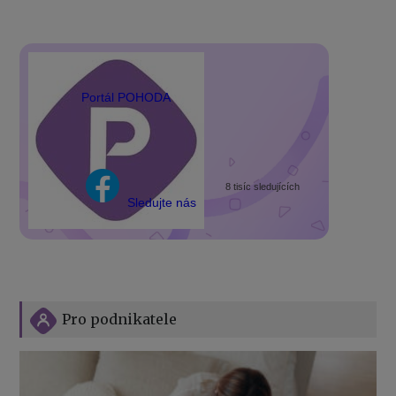
Portál POHODA
8 tisíc sledujících
Sledujte nás
Pro podnikatele