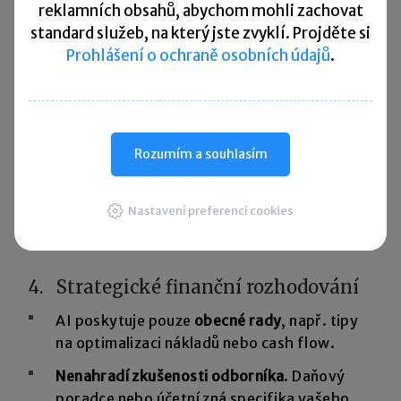
3. Zpracování citlivých dat
reklamních obsahů, abychom mohli zachovat
standard služeb, na který jste zvyklí. Projděte si
Účetní data jsou důvěrná
, vkládání
Prohlášení o ochraně osobních údajů
.
kompletních databází do AI může být
rizikové z hlediska GDPR a ochrany osobních
údajů.
Bezpečnostní rizika
, AI není náhradou za
Rozumím a souhlasím
zabezpečený účetní systém. Doporučuje se
anonymizace dat nebo práce
s agregovanými informacemi.
Nastavení preferencí cookies
4. Strategické finanční rozhodování
AI poskytuje pouze
obecné rady
, např. tipy
na optimalizaci nákladů nebo cash flow.
Nenahradí zkušenosti odborníka
. Daňový
poradce nebo účetní zná specifika vašeho