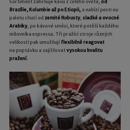
Sortiment zahrnuje kávu z celého světa,
od
Brazílie, Kolumbie až po Etiopii,
a nabízí pestrou
paletu chutí od
zemité Robusty
,
sladké a ovocné
Arabiky
, po kávové směsi, které potěší každého
milovníka espressa. Tři pražící stroje různých
velikostí pak umožňují
flexibilně reagovat
na poptávku a zajišťovat
vysokou kvalitu
pražení
.