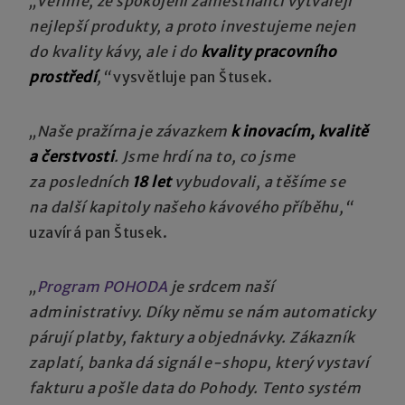
„Věříme, že spokojení zaměstnanci vytvářejí
nejlepší produkty, a proto investujeme nejen
do kvality kávy, ale i do
kvality pracovního
prostředí
,“
vysvětluje pan Štusek.
„Naše pražírna je závazkem
k inovacím, kvalitě
a čerstvosti
. Jsme hrdí na to, co jsme
za posledních
18 let
vybudovali, a těšíme se
na další kapitoly našeho kávového příběhu,“
uzavírá pan Štusek.
„
Program POHODA
je srdcem naší
administrativy. Díky němu se nám automaticky
párují platby, faktury a objednávky. Zákazník
zaplatí, banka dá signál e-shopu, který vystaví
fakturu a pošle data do Pohody. Tento systém