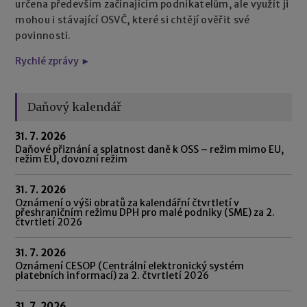
určena především začínajícím podnikatelům, ale využít ji
mohou i stávající OSVČ, které si chtějí ověřit své
povinnosti.
Rychlé zprávy ►
Daňový kalendář
31. 7. 2026
Daňové přiznání a splatnost daně k OSS – režim mimo EU,
režim EU, dovozní režim
31. 7. 2026
Oznámení o výši obratů za kalendářní čtvrtletí v
přeshraničním režimu DPH pro malé podniky (SME) za 2.
čtvrtletí 2026
31. 7. 2026
Oznámení CESOP (Centrální elektronický systém
platebních informací) za 2. čtvrtletí 2026
31. 7. 2026