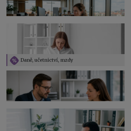
Přehledy pro OSSZ a zdravotní pojišťovny – jak na ně
v roce 2026
Vše o překážkách v práci na straně zaměstnavatele
Daně, učetnictví, mzdy
Výpověď ze zdravotních důvodů 2026 – průvodce pro
zaměstnavatele