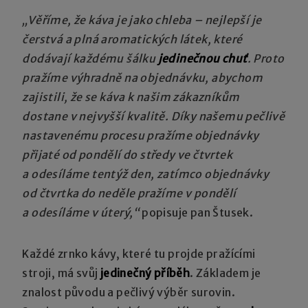
„Věříme, že káva je jako chleba – nejlepší je
čerstvá a plná aromatických látek, které
dodávají každému šálku
jedinečnou chuť
. Proto
pražíme výhradně na objednávku, abychom
zajistili, že se káva k našim zákazníkům
dostane v nejvyšší kvalitě. Díky našemu pečlivě
nastavenému procesu pražíme objednávky
přijaté od pondělí do středy ve čtvrtek
a odesíláme tentýž den, zatímco objednávky
od čtvrtka do neděle pražíme v pondělí
a odesíláme v úterý,“
popisuje pan Štusek.
Každé zrnko kávy, které tu projde pražícími
stroji, má svůj
jedinečný příběh
. Základem je
znalost původu a pečlivý výběr surovin.