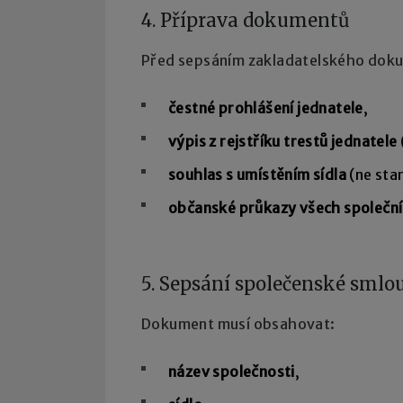
4. Příprava dokumentů
Před sepsáním zakladatelského dokum
čestné prohlášení jednatele
,
výpis z rejstříku trestů jednatele
souhlas s umístěním sídla
(ne star
občanské průkazy všech společní
5. Sepsání společenské smlo
Dokument musí obsahovat:
název společnosti
,