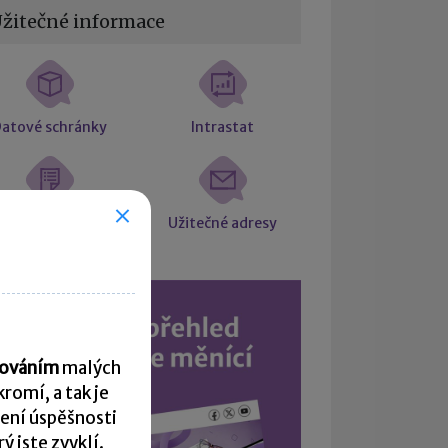
žitečné informace
atové schránky
Intrastat
Formuláře
Užitečné adresy
acováním
malých
romí, a tak je
ení úspěšnosti
 jste zvyklí.