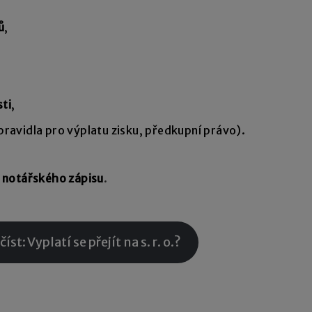
ů
,
,
ti
,
pravidla pro výplatu zisku, předkupní právo).
 notářského zápisu
.
t: Vyplatí se přejít na s. r. o.?