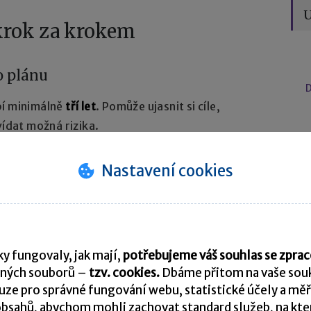
U
 krok za krokem
o plánu
D
bí minimálně
tří let
. Pomůže ujasnit si cíle,
vídat možná rizika.
Nastavení cookies
ři jednom společníkovi) nebo
společenskou
a se obvykle pohybuje kolem 4 000 Kč bez DPH.
y fungovaly, jak mají,
potřebujeme váš souhlas se zpr
ných souborů –
tzv. cookies.
Dbáme přitom na vaše souk
ze pro správné fungování webu, statistické účely a měř
bsahů, abychom mohli zachovat standard služeb, na který