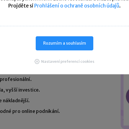
Projděte si
Prohlášení o ochraně osobních údajů
.
vem a IČO
.
vní důvod užívání
. Je nutné doložit
souhlas
Rozumím a souhlasím
 sídla.
Nastavení preferencí cookies
profesionální.
a, vyšší investice.
le nákladnější.
hodné pro online podnikání.