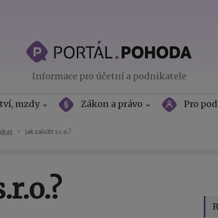
Informace pro účetní a podnikatele
tví, mzdy
Zákon a právo
Pro pod
nikat
Jak založit s.r.o.?
.r.o.?
R