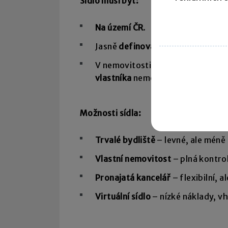
Sídlo musí být:
Na
území ČR
.
Jasně
definované a označené náz
V nemovitosti, ke které máte
prá
vlastníka
nemovitosti s umístěním
Možnosti sídla:
Trvalé bydliště
– levné, ale méně 
Vlastní nemovitost
– plná kontrol
Pronajatá kancelář
– flexibilní, a
Virtuální sídlo
– nízké náklady, v