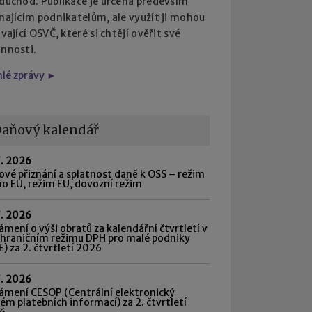
 důchod. Publikace je určena především
najícím podnikatelům, ale využít ji mohou
ávající OSVČ, které si chtějí ověřit své
innosti.
hlé zprávy ►
aňový kalendář
7. 2026
vé přiznání a splatnost daně k OSS – režim
o EU, režim EU, dovozní režim
7. 2026
mení o výši obratů za kalendářní čtvrtletí v
shraničním režimu DPH pro malé podniky
) za 2. čtvrtletí 2026
7. 2026
ámení CESOP (Centrální elektronický
ém platebních informací) za 2. čtvrtletí
6