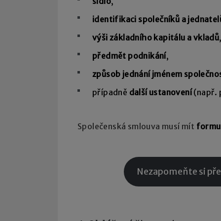
sídlo
,
identifikaci společníků a jednatel
výši základního kapitálu a vkladů
předmět podnikání
,
způsob jednání jménem společnos
případně
další ustanovení
(např. 
Společenská smlouva musí mít
formu
Nezapomeňte si přečís