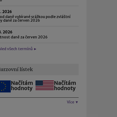
7. 2026
d daně vybírané srážkou podle zvláštní
by daně za červen 2026
8. 2026
atnost daně za červen 2026
hled všech termínů ►
urzovní lístek
Načítám
Načítám
hodnoty
hodnoty
Více ▼