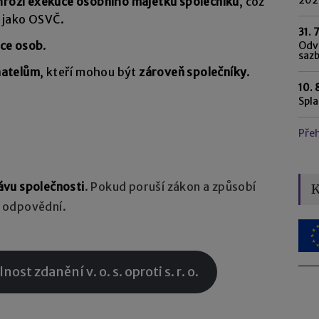
hrozí exekuce osobního majetku společníků
, což
í jako OSVČ.
31. 
íce osob
.
Odvo
saz
natelům
, kteří mohou být
zároveň společníky
.
10. 
Spl
Pře
ávu společnosti
. Pokud poruší zákon a způsobí
K
 odpovědní.
nost zdanění v. o. s. oproti s. r. o.