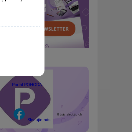
Portál POHODA
8 tisíc sledujících
Sledujte nás