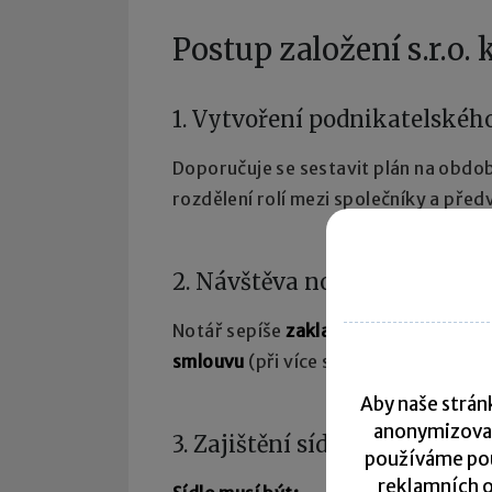
Postup založení s.r.o.
1. Vytvoření podnikatelskéh
Doporučuje se sestavit plán na obdo
rozdělení rolí mezi společníky a před
2. Návštěva notáře
Notář sepíše
zakladatelskou listinu
(p
smlouvu
(při více společnících). Cen
Aby naše stránk
anonymizova
3. Zajištění sídla společnosti
používáme pou
reklamních o