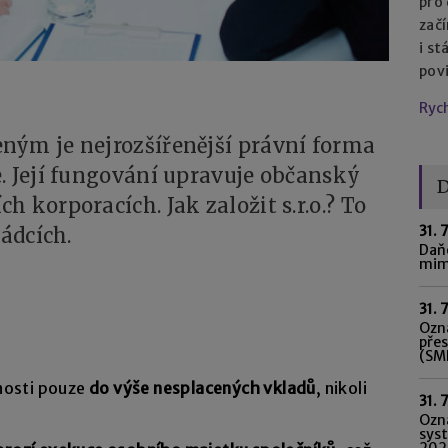
pro
začí
i st
pov
Ryc
ným je nejrozšířenější právní forma
. Její fungování upravuje občanský
D
 korporacích. Jak založit s.r.o.? To
31. 
řádcích.
Daňo
mim
31. 
Ozná
pře
(SME
nosti pouze
do výše nesplacených vkladů
, nikoli
31. 
Ozn
syst
202