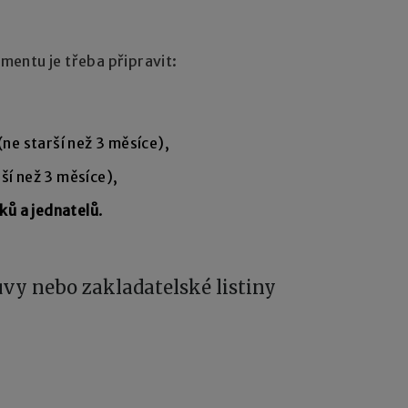
entu je třeba připravit:
(ne starší než 3 měsíce),
ší než 3 měsíce),
ků a jednatelů
.
uvy nebo zakladatelské listiny