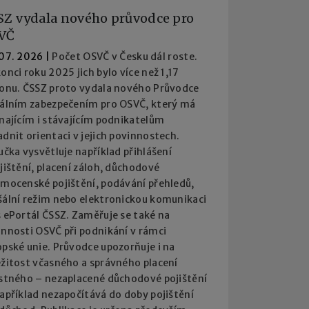
SZ vydala nového průvodce pro
VČ
 07. 2026
|
Počet OSVČ v Česku dál roste.
onci roku 2025 jich bylo více než 1,17
ionu. ČSSZ proto vydala nového Průvodce
iálním zabezpečením pro OSVČ, který má
najícím i stávajícím podnikatelům
dnit orientaci v jejich povinnostech.
učka vysvětluje například přihlášení
jištění, placení záloh, důchodové
emocenské pojištění, podávání přehledů,
šální režim nebo elektronickou komunikaci
 ePortál ČSSZ. Zaměřuje se také na
innosti OSVČ při podnikání v rámci
pské unie. Průvodce upozorňuje i na
ežitost včasného a správného placení
istného – nezaplacené důchodové pojištění
apříklad nezapočítává do doby pojištění