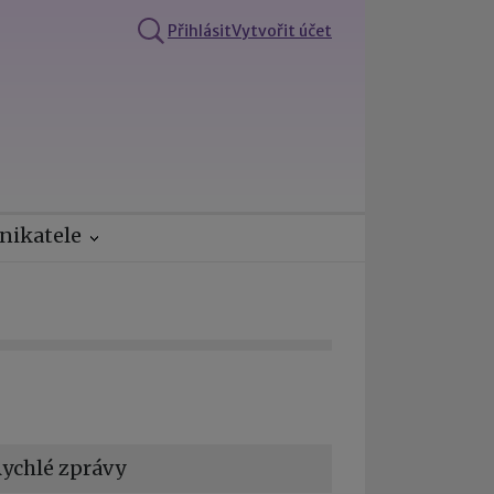
Přihlásit
Vytvořit účet
nikatele
ychlé zprávy