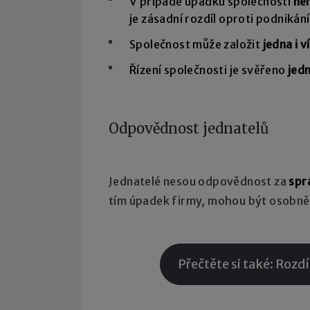
V případě úpadku společnosti
ne
je zásadní rozdíl oproti podnikán
Společnost může založit
jedna i v
Řízení společnosti je svěřeno
jed
Odpovědnost jednatelů
Jednatelé nesou odpovědnost za
spr
tím úpadek firmy, mohou být osobně
Přečtěte si také: Rozdíl