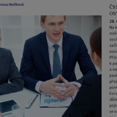
ereza Malíková
ČS
OS
28.
Na k
mil
soc
začí
usna
Přír
k po
a n
pau
přes
pov
Evro
důl
poj
se n