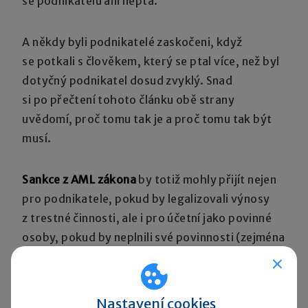
se podnikatelů ani neptá.
A někdy byli podnikatelé zaskočeni, když
se potkali s člověkem, který se ptal více, než byl
dotyčný podnikatel dosud zvyklý. Snad
si po přečtení tohoto článku obě strany
uvědomí, proč tomu tak je a proč tomu tak být
musí.
Sankce z AML zákona
by totiž mohly přijít nejen
pro podnikatele, pokud by legalizovali výnosy
z trestné činnosti, ale i pro účetní jako povinné
osoby, pokud by neplnili své povinnosti (zejména
identifikace, kontroly a oznámení podezřelého
obchodu).
Nastavení cookies