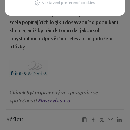
Nastavení preferencí cookies
zaúčtováním operací, byť možná na základě
formálně bezvadných dokladů, ale obsahově
zcela popírajících logiku dosavadního podnikání
klienta, aniž by nám k tomu dal jakoukoli
smysluplnou odpověď na relevantně položené
otázky.
Článek byl připravený ve spolupráci se
společností
Finservis s.r.o.
Sdílet: