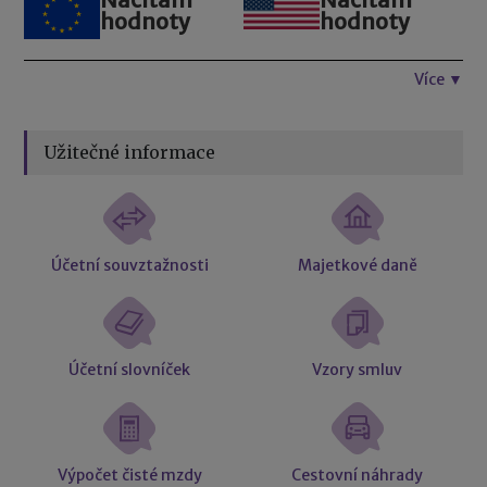
hodnoty
hodnoty
Více ▼
Užitečné informace
Účetní souvztažnosti
Majetkové daně
Účetní slovníček
Vzory smluv
Výpočet čisté mzdy
Cestovní náhrady