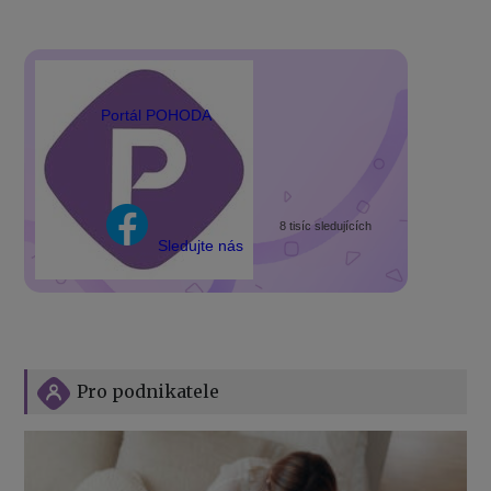
Portál POHODA
8 tisíc sledujících
Sledujte nás
Pro podnikatele