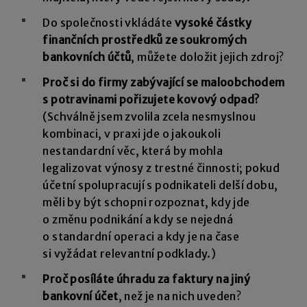
Do společnosti vkládáte
vysoké částky
finančních prostředků ze soukromých
bankovních účtů
, můžete doložit jejich zdroj?
Proč si do firmy zabývající se maloobchodem
s potravinami pořizujete kovový odpad?
(Schválně jsem zvolila zcela nesmyslnou
kombinaci, v praxi jde o jakoukoli
nestandardní věc, která by mohla
legalizovat výnosy z trestné činnosti; pokud
účetní spolupracují s podnikateli delší dobu,
měli by být schopni rozpoznat, kdy jde
o změnu podnikání a kdy se nejedná
o standardní operaci a kdy je na čase
si vyžádat relevantní podklady.)
Proč posíláte úhradu za faktury na jiný
bankovní účet
, než je na nich uveden?