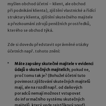
myšlen obchod účetní – klient, ale obchod
při podnikání klienta), zjištění vlastnické a řídící
struktury klienta, zjištění skutečného majitele
a přezkoumání zdrojů peněžních prostředků,
kterého se obchod týká.
Zde si dovedu představit oprávněné otázky
účetních např. tohoto znění:
Máte zapsány skutečné majitele v evidenci
údajů o skutečných majitelích
; pokud ne,
proč tomu tak je? (Bohužel účetní tuto
povinnost zjišťování skutečných majitelů
mají, ale na rozdíl např. od daňových
poradců nemají možnost vstupovat
do informačního systému skutečných
majitelů, který vede rejstříkový soud).