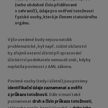
(nebo obdobné číslo přidělované
v zahraničí), údaje pro ověření totožnosti
fyzické osoby, která je členem statutárního
orgánu.
Výše uvedené body nejsou natolik
problematické, byť např. státní občanství
by zřejmě externí účetní při zpracování
účetnictví podnikatele nemuseli znát, kdyby
neplatila povinnost z AML zákona.
Povinné osoby (tedy i účetní) jsou povinny
identifikační údaje zaznamenat a ověřit
z průkazu totožnosti
. Dále si musí také
poznamenat
druh a číslo průkazu totožnosti
,
stát nebo orgán, který jej vydal, a
dobu jeho