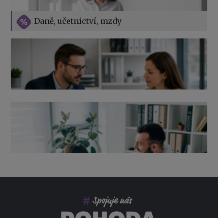
Vše o překážkách v práci na straně zaměstnavatele
Daně, učetnictví, mzdy
Výpověď ze zdravotních důvodů 2026 – průvodce pro
zaměstnavatele
Co pohlídat při přebírání účetnictví