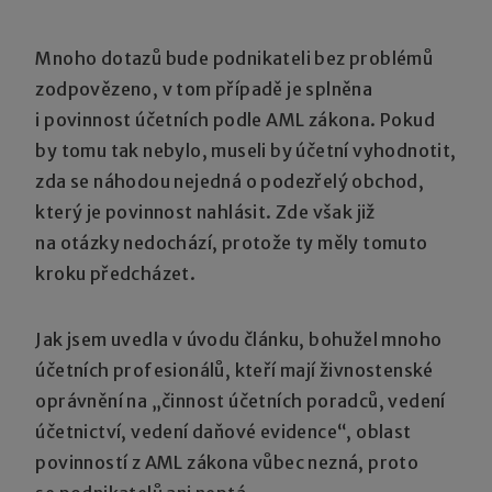
Mnoho dotazů bude podnikateli bez problémů
zodpovězeno, v tom případě je splněna
i povinnost účetních podle AML zákona. Pokud
by tomu tak nebylo, museli by účetní vyhodnotit,
zda se náhodou nejedná o podezřelý obchod,
který je povinnost nahlásit. Zde však již
na otázky nedochází, protože ty měly tomuto
kroku předcházet.
Jak jsem uvedla v úvodu článku, bohužel mnoho
účetních profesionálů, kteří mají živnostenské
oprávnění na „činnost účetních poradců, vedení
účetnictví, vedení daňové evidence“, oblast
povinností z AML zákona vůbec nezná, proto