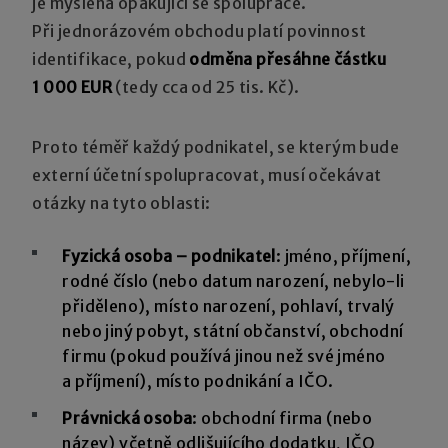
je myšlena opakující se spolupráce.
Při jednorázovém obchodu platí povinnost
identifikace, pokud
odměna přesáhne částku
1 000 EUR
(tedy cca od 25 tis. Kč).
Proto téměř každý podnikatel, se kterým bude
externí účetní spolupracovat, musí očekávat
otázky na tyto oblasti:
Fyzická osoba – podnikatel
: jméno, příjmení,
rodné číslo (nebo datum narození, nebylo-li
přiděleno), místo narození, pohlaví, trvalý
nebo jiný pobyt, státní občanství, obchodní
firmu (pokud používá jinou než své jméno
a příjmení), místo podnikání a IČO.
Právnická osoba
: obchodní firma (nebo
název) včetně odlišujícího dodatku, IČO