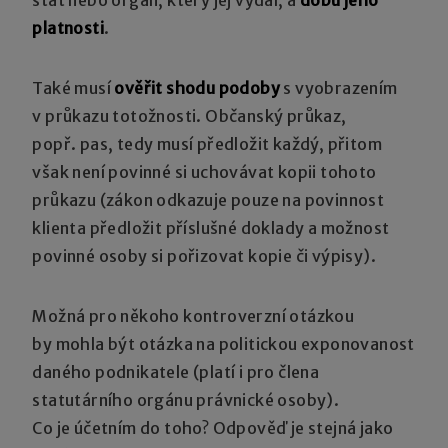
platnosti
.
Také musí
ověřit shodu podoby
s vyobrazením
v průkazu totožnosti. Občanský průkaz,
popř. pas, tedy musí předložit každý, přitom
však není povinné si uchovávat kopii tohoto
průkazu (zákon odkazuje pouze na povinnost
klienta předložit příslušné doklady a možnost
povinné osoby si pořizovat kopie či výpisy).
Možná pro někoho kontroverzní otázkou
by mohla být otázka na politickou exponovanost
daného podnikatele (platí i pro člena
statutárního orgánu právnické osoby).
Co je účetním do toho? Odpověď je stejná jako