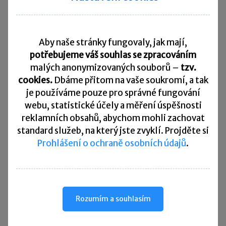
Pro bližší informace doporučuji navštívit
webové stránky
Finančního analytického úřadu
(dále jen „FAÚ“), které se problematikou AML
Aby naše stránky fungovaly, jak mají,
zákona zabývají. Jako členka Komory
potřebujeme váš souhlas se zpracováním
certifikovaných účetních mám tu výhodu,
malých anonymizovaných souborů –
tzv.
že Komora svým členům poskytuje odbornou
cookies.
Dbáme přitom na vaše soukromí, a tak
pomoc a úzce spolupracuje s FAÚ při koncipování
je
používáme pouze pro správné fungování
webu, statistické účely a měření úspěšnosti
odborných školení.
reklamních obsahů, abychom mohli zachovat
standard služeb, na který jste zvyklí. Projděte si
A jako místopředsedkyně Etické komise Komory
Prohlášení o ochraně osobních údajů
.
certifikovaných účetních si dovolím vyslovit
přání, aby se plnění povinností podle AML
zákona stalo otázkou
plnění etiky našeho
povolání u všech externích účetních
.
Rozumím a souhlasím
Neměli bychom se spokojit jen s prostým