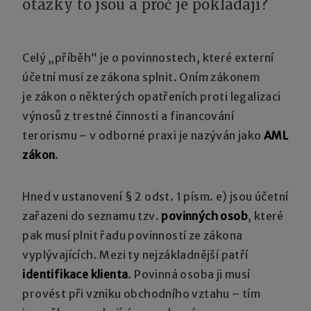
otázky to jsou a proč je pokládají?
Celý „příběh“ je o povinnostech, které externí
účetní musí ze zákona splnit. Oním zákonem
je zákon o některých opatřeních proti legalizaci
výnosů z trestné činnosti a financování
terorismu – v odborné praxi je nazýván jako
AML
zákon
.
Hned v ustanovení § 2 odst. 1 písm. e) jsou účetní
zařazeni do seznamu tzv.
povinných osob
, které
pak musí plnit řadu povinností ze zákona
vyplývajících. Mezi ty nejzákladnější patří
identifikace klienta
. Povinná osoba ji musí
provést při vzniku obchodního vztahu – tím