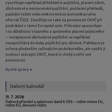
vysvětluje například přihlášení k pojištění, placení záloh,
důchodové a nemocenské pojištění, podávání přehledů,
paušální režim nebo elektronickou komunikaci přes
ePortál ČSSZ. Zaměřuje se také na povinnosti OSVČ při
podnikání v rámci Evropské unie. Průvodce upozorňuje
i na důležitost včasného a správného placení pojistného
– nezaplacené důchodové pojištění se například
nezapočítává do doby pojištění pro důchod. Publikace je
určena především začínajícím podnikatelům, ale využít ji
mohou i stávající OSVČ, které si chtějí ověřit své
povinnosti.
Rychlé zprávy ►
Daňový kalendář
31. 7. 2026
Daňové přiznání a splatnost daně k OSS – režim mimo EU,
režim EU, dovozní režim