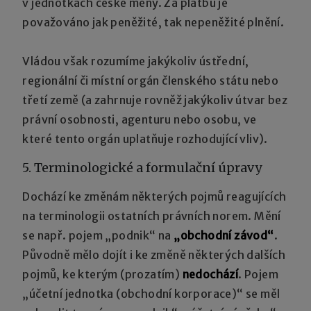
v jednotkách české měny. Za platbu je
považováno jak peněžité, tak nepeněžité plnění.
Vládou však rozumíme jakýkoliv ústřední,
regionální či místní orgán členského státu nebo
třetí země (a zahrnuje rovněž jakýkoliv útvar bez
právní osobnosti, agenturu nebo osobu, ve
které tento orgán uplatňuje rozhodující vliv).
5. Terminologické a formulační úpravy
Dochází ke změnám některých pojmů reagujících
na terminologii ostatních právních norem. Mění
se např. pojem „podnik“ na
„obchodní závod“
.
Původně mělo dojít i ke změně některých dalších
pojmů, ke kterým (prozatím)
nedochází
. Pojem
„účetní jednotka (obchodní korporace)“ se měl