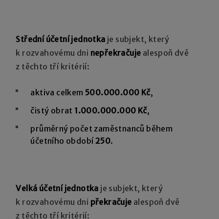
Střední účetní jednotka
je subjekt, který
k rozvahovému dni
nepřekračuje
alespoň dvě
z těchto tří kritérií:
aktiva celkem
500.000.000 Kč
,
čistý obrat
1.000.000.000 Kč
,
průměrný počet zaměstnanců během
účetního období
250
.
Velká účetní jednotka
je subjekt, který
k rozvahovému dni
překračuje
alespoň dvě
z těchto tří kritérií: