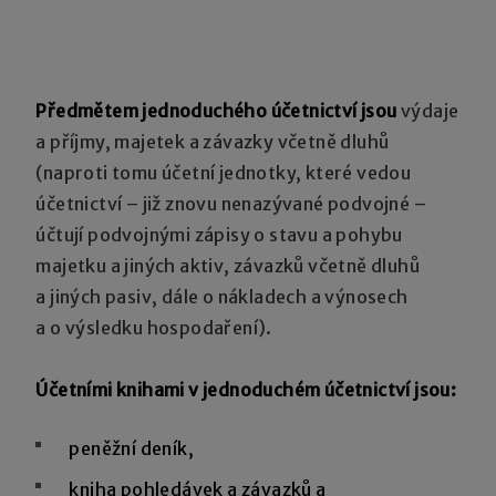
Předmětem jednoduchého účetnictví jsou
výdaje
a příjmy, majetek a závazky včetně dluhů
(naproti tomu účetní jednotky, které vedou
účetnictví – již znovu nenazývané podvojné –
účtují podvojnými zápisy o stavu a pohybu
majetku a jiných aktiv, závazků včetně dluhů
a jiných pasiv, dále o nákladech a výnosech
a o výsledku hospodaření).
Účetními knihami v jednoduchém účetnictví jsou:
peněžní deník,
kniha pohledávek a závazků a