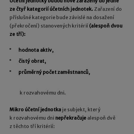
Účetní jednotky budou nově zařazeny do jedné
ze čtyř kategorií účetních jednotek.
Zařazení do
příslušné kategorie bude závislé na dosažení
(překročení) stanovených kritérií
(alespoň dvou
ze tří):
hodnota aktiv,
čistý obrat,
průměrný počet zaměstnanců,
k rozvahovému dni.
Mikro účetní jednotka
je subjekt, který
k rozvahovému dni
nepřekračuje
alespoň dvě
z těchto tří kritérií: