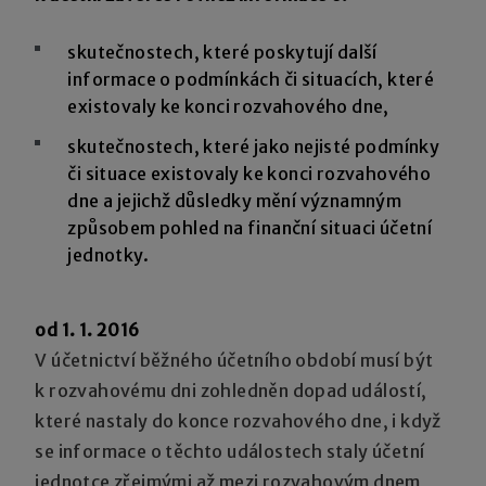
skutečnostech, které poskytují další
informace o podmínkách či situacích, které
existovaly ke konci rozvahového dne,
skutečnostech, které jako nejisté podmínky
či situace existovaly ke konci rozvahového
dne a jejichž důsledky mění významným
způsobem pohled na finanční situaci účetní
jednotky.
od 1. 1. 2016
V účetnictví běžného účetního období musí být
k rozvahovému dni zohledněn dopad událostí,
které nastaly do konce rozvahového dne, i když
se informace o těchto událostech staly účetní
jednotce zřejmými až mezi rozvahovým dnem