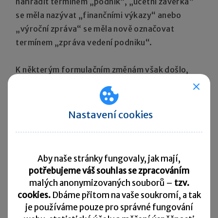
nahradit termínem „podnik“, „účetní závěrka“
se měla nazývat „finančními výkazy“ anebo
„výroční zpráva“ se měla nově označovat
termínem „zpráva vedení podniku“.
K některým formulačním změnám však došlo,
např.:
Věrný a poctivý obraz účetnictví
Nastavení cookies
do 31. 12. 2015
Účetní jednotky jsou povinny vést účetnictví tak,
Aby naše stránky fungovaly, jak mají,
aby účetní závěrka sestavená na jeho základě
potřebujeme váš souhlas se zpracováním
malých anonymizovaných souborů –
tzv.
podávala věrný a poctivý obraz předmětu
cookies.
Dbáme přitom na vaše soukromí, a tak
účetnictví a finanční situace účetní jednotky.
je
používáme pouze pro správné fungování