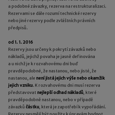
a podobné závazky, rezerva na restrukturalizaci.
Rezervami se dále rozumí technické rezervy
nebo jiné rezervy podle zvláštních právních
předpisů.
od 1. 1. 2016
Rezervy jsou určeny k pokrytí závazků nebo
nákladů, jejichž povaha je jasně definována
a u nichž je k rozvahovému dni buď
pravděpodobné, že nastanou, nebo jisté, že
nastanou, ale
není jistá jejich výše nebo okamžik
jejich vzniku
. K rozvahovému dni musí rezerva
představovat
nejlepší odhad nákladů
, které
pravděpodobně nastanou, nebo v případě
závazků
částku
, která je zapotřebí k vypořádání.
Rezervy nesmějí být použity k úpravám hodnot