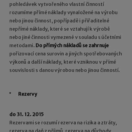
pohledávek vytvořeného vlastní činností
rozumíme přímé náklady vynaložené na výrobu
nebo jinou činnost, popřípadě i přiřaditelné
nepřímé náklady, které se vztahují k výrobě
nebo jiné činnosti vymezené v souladu s účetními
metodami.
Do přímých nákladů se zahrnuje
pořizovací cena surovin a jiných spotřebovaných
výkonů a další náklady, které vzniknou v přímé
souvislosti s danou výrobou nebo jinou činností.
Rezervy
do 31. 12. 2015
Rezervami se rozumí rezerva na rizika a ztráty,
rezerva na daň z příjmů, rezerva na důchody