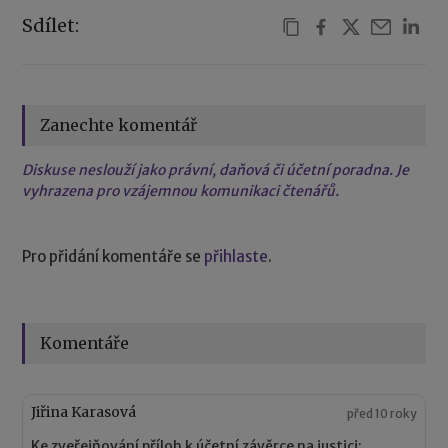
Sdílet:
Zanechte komentář
Diskuse neslouží jako právní, daňová či účetní poradna. Je
vyhrazena pro vzájemnou komunikaci čtenářů.
Pro přidání komentáře se
přihlaste
.
Komentáře
Jiřina Karasová
před 10 roky
Ke zveřejňování příloh k účetní závěrce na justici: