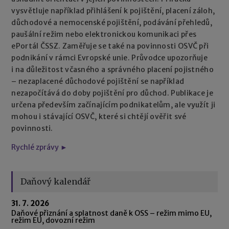
vysvětluje například přihlášení k pojištění, placení záloh,
důchodové a nemocenské pojištění, podávání přehledů,
paušální režim nebo elektronickou komunikaci přes
ePortál ČSSZ. Zaměřuje se také na povinnosti OSVČ při
podnikání v rámci Evropské unie. Průvodce upozorňuje
i na důležitost včasného a správného placení pojistného
– nezaplacené důchodové pojištění se například
nezapočítává do doby pojištění pro důchod. Publikace je
určena především začínajícím podnikatelům, ale využít ji
mohou i stávající OSVČ, které si chtějí ověřit své
povinnosti.
Rychlé zprávy ►
Daňový kalendář
31. 7. 2026
Daňové přiznání a splatnost daně k OSS – režim mimo EU,
režim EU, dovozní režim