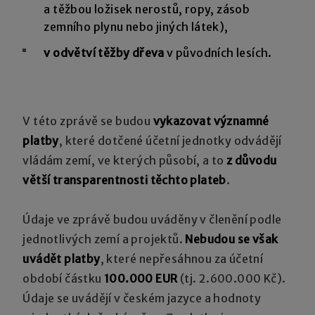
a těžbou ložisek nerostů, ropy, zásob
zemního plynu nebo jiných látek),
v odvětví těžby dřeva
v původních lesích.
V této zprávě se budou
vykazovat významné
platby
, které dotčené účetní jednotky odvádějí
vládám zemí, ve kterých působí, a to
z důvodu
větší transparentnosti těchto plateb
.
Údaje ve zprávě budou uváděny v členění podle
jednotlivých zemí a projektů.
Nebudou se však
uvádět platby
, které nepřesáhnou za účetní
období částku
100.000 EUR
(tj. 2.600.000 Kč).
Údaje se uvádějí v českém jazyce a hodnoty