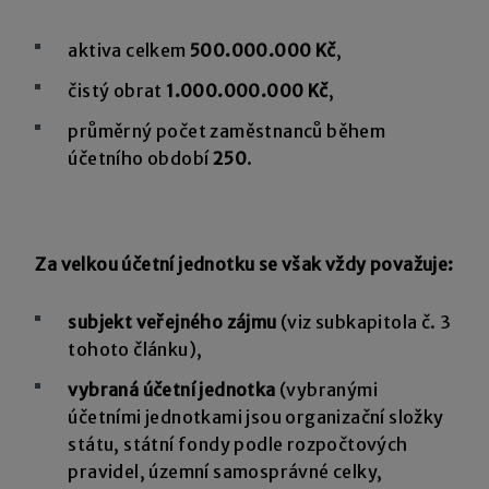
aktiva celkem
500.000.000 Kč
,
čistý obrat
1.000.000.000 Kč
,
průměrný počet zaměstnanců během
účetního období
250
.
Za velkou účetní jednotku se však vždy považuje:
subjekt veřejného zájmu
(viz subkapitola č. 3
tohoto článku),
vybraná účetní jednotka
(vybranými
účetními jednotkami jsou organizační složky
státu, státní fondy podle rozpočtových
pravidel, územní samosprávné celky,