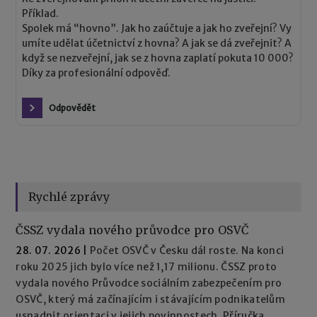
Příklad.
Spolek má “hovno”. Jak ho zaúčtuje a jak ho zveřejní? Vy
umíte udělat účetnictví z hovna? A jak se dá zveřejnit? A
když se nezveřejní, jak se z hovna zaplatí pokuta 10 000?
Díky za profesionální odpověď.
Odpovědět
Rychlé zprávy
ČSSZ vydala nového průvodce pro OSVČ
28. 07. 2026
|
Počet OSVČ v Česku dál roste. Na konci
roku 2025 jich bylo více než 1,17 milionu. ČSSZ proto
vydala nového Průvodce sociálním zabezpečením pro
OSVČ, který má začínajícím i stávajícím podnikatelům
usnadnit orientaci v jejich povinnostech. Příručka