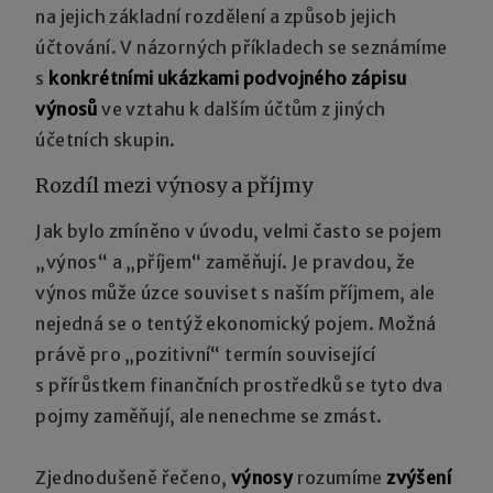
na jejich základní rozdělení a způsob jejich
účtování. V názorných příkladech se seznámíme
s
konkrétními ukázkami podvojného zápisu
výnosů
ve vztahu k dalším účtům z jiných
účetních skupin.
Rozdíl mezi výnosy a příjmy
Jak bylo zmíněno v úvodu, velmi často se pojem
„výnos“ a „příjem“ zaměňují. Je pravdou, že
výnos může úzce souviset s naším příjmem, ale
nejedná se o tentýž ekonomický pojem. Možná
právě pro „pozitivní“ termín související
s přírůstkem finančních prostředků se tyto dva
pojmy zaměňují, ale nenechme se zmást.
Zjednodušeně řečeno,
výnosy
rozumíme
zvýšení