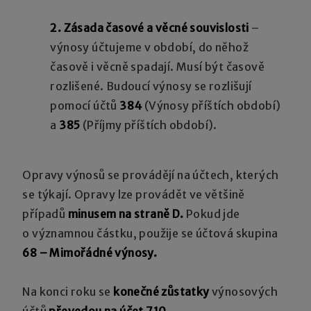
2. Zásada časové a věcné souvislosti
–
výnosy účtujeme v období, do něhož
časově i věcně spadají. Musí být časově
rozlišené. Budoucí výnosy se rozlišují
pomocí účtů
384
(Výnosy příštích období)
a
385
(Příjmy příštích období).
Opravy výnosů se provádějí na účtech, kterých
se týkají. Opravy lze provádět ve většině
případů
minusem na straně D.
Pokud jde
o významnou částku, použije se účtová skupina
68 – Mimořádné výnosy.
Na konci roku se
konečné zůstatky
výnosových
účtů
převedou na účet 710.