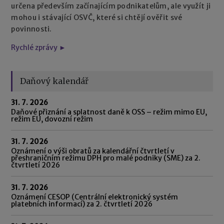
určena především začínajícím podnikatelům, ale využít ji
mohou i stávající OSVČ, které si chtějí ověřit své
povinnosti.
Rychlé zprávy ►
Daňový kalendář
31. 7. 2026
Daňové přiznání a splatnost daně k OSS – režim mimo EU,
režim EU, dovozní režim
31. 7. 2026
Oznámení o výši obratů za kalendářní čtvrtletí v
přeshraničním režimu DPH pro malé podniky (SME) za 2.
čtvrtletí 2026
31. 7. 2026
Oznámení CESOP (Centrální elektronický systém
platebních informací) za 2. čtvrtletí 2026