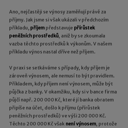
Ano, nejčastěji se výnosy zaměňují právě za
příjmy. Jak jsme si však ukázali v předchozím
příkladu,
příjem
představuje
přírůstek
peněžních prostředků
, aniž by se zkoumala
vazba těchto prostředků k výkonům. V našem
příkladu výnos nastal dříve než příjem.
V praxi se setkáváme s případy, kdy příjem je
zároveň výnosem, ale nemusí to být pravidlem.
Příkladem, kdy příjem není výnosem, může být
půjčka z banky. V okamžiku, kdy si v bance firma
půjčí např. 200 000 Kč, které jí banka obratem
připíše na účet, došlo k příjmu (přírůstek
peněžních prostředků) ve výši 200 000 Kč.
Těchto 200 000 Kč však
není výnosem
, protože