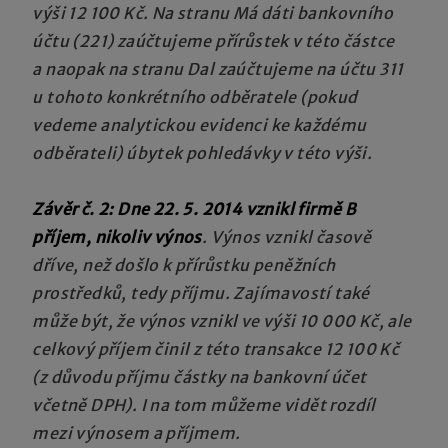
výši 12 100 Kč. Na stranu Má dáti bankovního
účtu (221) zaúčtujeme přírůstek v této částce
a naopak na stranu Dal zaúčtujeme na účtu 311
u tohoto konkrétního odběratele (pokud
vedeme analytickou evidenci ke každému
odběrateli) úbytek pohledávky v této výši.
Závěr č. 2: Dne 22. 5. 2014 vznikl firmě B
příjem, nikoliv výnos
. Výnos vznikl časově
dříve, než došlo k přírůstku peněžních
prostředků, tedy příjmu. Zajímavostí také
může být, že výnos vznikl ve výši 10 000 Kč, ale
celkový příjem činil z této transakce 12 100 Kč
(z důvodu příjmu částky na bankovní účet
včetně DPH). I na tom můžeme vidět rozdíl
mezi výnosem a příjmem.