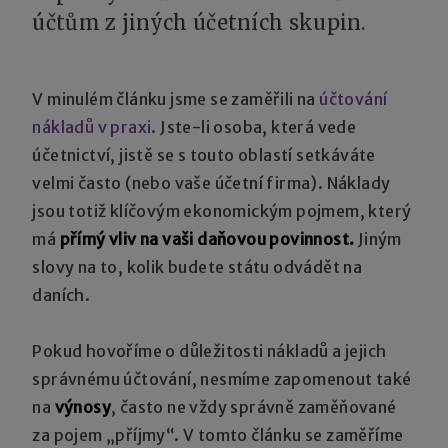
účtům z jiných účetních skupin.
V minulém článku jsme se zaměřili na
účtování
nákladů v praxi
. Jste-li osoba, která vede
účetnictví, jistě se s touto oblastí setkáváte
velmi často (nebo vaše účetní firma). Náklady
jsou totiž klíčovým ekonomickým pojmem, který
má
přímý vliv na vaši daňovou povinnost.
Jiným
slovy na to, kolik budete státu odvádět na
daních.
Pokud hovoříme o důležitosti nákladů a jejich
správnému účtování, nesmíme zapomenout také
na
výnosy
, často ne vždy správně zaměňované
za pojem „příjmy“. V tomto článku se zaměříme