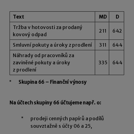
Text
MD
D
Tržba v hotovosti za prodaný
211
642
kovový odpad
Smluvní pokuty a úroky z prodlení
311
644
Náhrady od pracovníků za
zaviněné pokuty a úroky
335
644
z prodlení
Skupina 66 – Finanční výnosy
Na účtech skupiny 66 účtujeme např. o:
prodeji cenných papírů a podílů
souvztažně s účty 06 a 25,