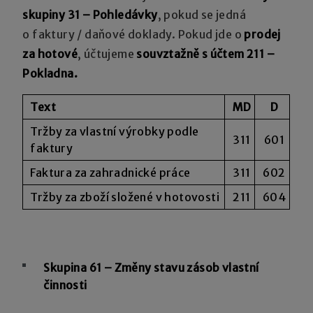
skupiny 31 – Pohledávky
, pokud se jedná
o faktury / daňové doklady. Pokud jde o
prodej
za hotové
, účtujeme
souvztažně s účtem 211 –
Pokladna.
Text
MD
D
Tržby za vlastní výrobky podle
311
601
faktury
Faktura za zahradnické práce
311
602
Tržby za zboží složené v hotovosti
211
604
Skupina 61 – Změny stavu zásob vlastní
činnosti