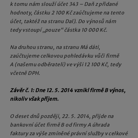
k tomu nám slouží účet 343 – Daň z přidané
hodnoty, částku 2 100 Kč zaúčtujeme na tento
účet, taktéž na stranu Dal). Do výnosů nám
tedy vstoupí „pouze“ částka 10 000 Kč.
Na druhou stranu, na stranu Má dáti,
zaúčtujeme celkovou pohledávku vůči firmě
A (našemu odběrateli) ve výši 12 100 Kč, tedy
včetně DPH.
Závěr č. 1: Dne 12. 5. 2014 vznikl firmě B výnos,
nikoliv však příjem.
O deset dnů později, 22. 5. 2014, přijde na
bankovní účet firmě B od firmy A úhrada
faktury za výše zmíněné právní služby v celkové