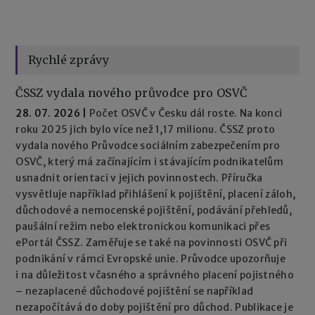
Rychlé zprávy
ČSSZ vydala nového průvodce pro OSVČ
28. 07. 2026
|
Počet OSVČ v Česku dál roste. Na konci
roku 2025 jich bylo více než 1,17 milionu. ČSSZ proto
vydala nového Průvodce sociálním zabezpečením pro
OSVČ, který má začínajícím i stávajícím podnikatelům
usnadnit orientaci v jejich povinnostech. Příručka
vysvětluje například přihlášení k pojištění, placení záloh,
důchodové a nemocenské pojištění, podávání přehledů,
paušální režim nebo elektronickou komunikaci přes
ePortál ČSSZ. Zaměřuje se také na povinnosti OSVČ při
podnikání v rámci Evropské unie. Průvodce upozorňuje
i na důležitost včasného a správného placení pojistného
– nezaplacené důchodové pojištění se například
nezapočítává do doby pojištění pro důchod. Publikace je