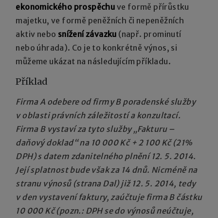
ekonomického prospěchu
ve formě přírůstku
majetku, ve formě peněžních či nepeněžních
aktiv nebo
snížení závazku
(např. prominutí
nebo úhrada). Co je to konkrétně výnos, si
můžeme ukázat na následujícím příkladu.
Příklad
F
irma A odebere od firmy B poradenské služby
v oblasti právních záležitostí a konzultací.
Firma B vystaví za tyto služby „Fakturu –
daňový doklad“ na 10 000 Kč + 2 100 Kč (21%
DPH) s datem zdanitelného plnění 12. 5. 2014.
Její splatnost bude však za 14 dnů. Nicméně na
stranu výnosů (strana Dal) již 12. 5. 2014, tedy
v den vystavení faktury, zaúčtuje firma B částku
10 000 Kč (pozn.: DPH se do výnosů neúčtuje,