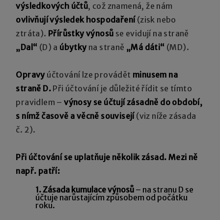
výsledkových účtů
, což znamená, že nám
ovlivňují výsledek hospodaření
(zisk nebo
ztráta).
Přírůstky výnosů
se evidují na straně
„Dal“
(D) a
úbytky
na straně
„Má dáti“
(MD).
Opravy
účtování lze provádět
minusem na
straně D.
Při účtování je důležité řídit se tímto
pravidlem –
výnosy se účtují zásadně do období,
s nímž časově a věcně souvisejí
(viz níže zásada
č. 2).
Při účtování se uplatňuje několik zásad. Mezi ně
např. patří:
1. Zásada kumulace výnosů
– na stranu D se
účtuje narůstajícím způsobem od počátku
roku.