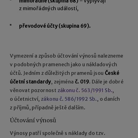
mimořádné (skupina 68)
– vyplývají
z mimořádných událostí,
převodové účty (skupina
69).
Vymezení a způsob účtování výnosů nalezneme
v podobných pramenech jako u nákladových
účtů. Jedním z důležitých pramenů jsou
České
účetní standardy
, zejména
č. 019
. Dále je dobré
věnovat pozornost
zákonu č. 563/1991 Sb.
,
o účetnictví,
zákonu č. 586/1992 Sb.
, o daních
z příjmů, případně ještě dalším.
Účtování výnosů
Výnosy patří společně s náklady do tzv.