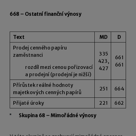
668 – Ostatní finanční výnosy
Text
MD
D
Prodej cenného papíru
335
zaměstnanci
661
423,
661
rozdíl mezi cenou pořizovací
427
a prodejní (prodejní je nižší)
Přírůstek reálné hodnoty
251
664
majetkových cenných papírů
Přijaté úroky
221
662
Skupina 68 – Mimořádné výnosy