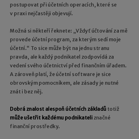
postupovat při účetních operacích, které se
v praxi nejčastěji objevují.
Možná si někteří řeknete: „Vždyť účtování za mě
provede účetní program, za kterým sedí moje
účetní.“ To sice může být na jednu stranu
pravda, ale každý podnikatel zodpovídá za
vedení svého účetnictví před finančním úřadem.
A zároveň platí, že účetní software je sice
obrovským pomocníkem, ale zásady je nutné
znát i bez něj.
Dobrá znalost alespoň účetních základů
totiž
může ušetřit každému podnikateli
značné
finanční prostředky.