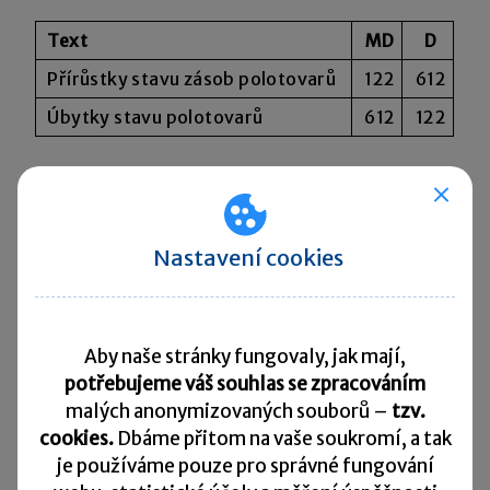
Text
MD
D
Přírůstky stavu zásob polotovarů
122
612
Úbytky stavu polotovarů
612
122
Skupina 62 – Aktivace
Nastavení cookies
Jedná se o aktivaci materiálu, zboží, služeb či
majetku ve vlastní režii.
Aby naše stránky fungovaly, jak mají,
potřebujeme váš souhlas se zpracováním
A patří sem tyto účty:
malých anonymizovaných souborů –
tzv.
cookies.
Dbáme přitom na vaše soukromí, a tak
620 – Aktivace
je
používáme pouze pro správné fungování