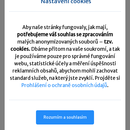
Nastavení cookies
rozděluje za současného sloučení s jinými
existujícími účetními jednotkami
, je
u nástupnických existujících účetních
Aby naše stránky fungovaly, jak mají,
jednotek aplikován postup dle § 1e
potřebujeme váš souhlas se zpracováním
odst. 2 ZoÚ.
malých anonymizovaných souborů –
tzv.
cookies.
Dbáme přitom na vaše soukromí, a tak
Na výše uvedené skutečnosti pak reaguje § 61c
je
používáme pouze pro správné fungování
webu, statistické účely a měření úspěšnosti
vyhlášky č. 500/2002 Sb.
, kterou se provádějí
reklamních obsahů, abychom mohli zachovat
některá ustanovení zákona o účetnictví, pro
standard služeb, na který jste zvyklí. Projděte si
účetní jednotky, které jsou podnikateli účtujícími
Prohlášení o ochraně osobních údajů
.
v soustavě podvojného účetnictví (dále jen
„VoÚ“).
Z tohoto ustanovení vyplývá, že rozdíly ze změn
Rozumím a souhlasím
ocenění majetku reálnou hodnotou vzniklé
od účetního období 2018 v důsledku změny