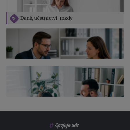
Vše o překážkách v práci na straně zaměstnavatele
Daně, učetnictví, mzdy
Výpověď ze zdravotních důvodů 2026 – průvodce pro
zaměstnavatele
Co pohlídat při přebírání účetnictví