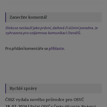
Zanechte komentář
Diskuse neslouží jako právní, daňová či účetní poradna. Je
vyhrazena pro vzájemnou komunikaci čtenářů.
Pro přidání komentáře se
přihlaste
.
Rychlé zprávy
ČSSZ vydala nového průvodce pro OSVČ
28. 07. 2026
|
Počet OSVČ v Česku dál roste. Na konci