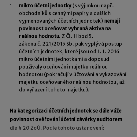
mikro účetní jednotky
(s výjimkou např.
obchodníků s cennými papíry a dalších
vyjmenovaných účetních jednotek)
nemají
povinnost oceňovat vybraná aktiva na
reálnou hodnotu
. Z Čl. II bod 5.
zákona č. 221/2015 Sb. pak vyplývá postup
účetních jednotek, které jsou od 1. 1. 2016
mikro účetními jednotkami a doposud
používaly oceňování majetku reálnou
hodnotou (pokračují v účtování a vykazování
majetku oceňovaného reálnou hodnotou, až
do vyřazení tohoto majetku).
Na kategorizaci účetních jednotek se dále váže
povinnost ověřování účetní závěrky auditorem
dle § 20 ZoÚ. Podle tohoto ustanovení: