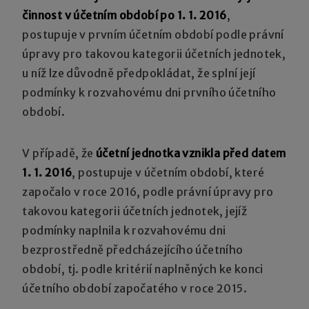
činnost v účetním období po 1. 1. 2016
,
postupuje v prvním účetním období podle právní
úpravy pro takovou kategorii účetních jednotek,
u níž lze důvodně předpokládat, že splní její
podmínky k rozvahovému dni prvního účetního
období.
V případě, že
účetní jednotka vznikla před datem
1. 1. 2016
, postupuje v účetním období, které
započalo v roce 2016, podle právní úpravy pro
takovou kategorii účetních jednotek, jejíž
podmínky naplnila k rozvahovému dni
bezprostředně předcházejícího účetního
období, tj. podle kritérií naplněných ke konci
účetního období započatého v roce 2015.