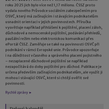
roku 2025 jich bylo více než 1,17 milionu. ČSSZ proto
vydala nového Průvodce sociálním zabezpečením pro
OSVČ, který má začínajícím i stávajícím podnikatelům
usnadnit orientaci v jejich povinnostech. Příručka
vysvětluje například přihlášení k pojištění, placení záloh,
důchodové a nemocenské pojištění, podávání přehledů,
paušální režim nebo elektronickou komunikaci přes
ePortál ČSSZ. Zaměřuje se také na povinnosti OSVČ při
podnikání v rámci Evropské unie. Průvodce upozorňuje
i na důležitost včasného a správného placení pojistného
– nezaplacené důchodové pojištění se například
nezapočítává do doby pojištění pro důchod. Publikace je
určena především začínajícím podnikatelům, ale využít ji
mohou i stávající OSVČ, které si chtějí ověřit své
povinnosti.
Rychlé zprávy ►
Daňový kalendář