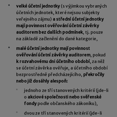
velké účetní jednotky
(s výjimkou vybraných
účetních jednotek, které nejsou subjekty
veřejného zájmu)
a střední účetní jednotky
mají povinnost ověřování účetní závěrky
auditorem bez dalších podmínek
, tj. pouze
na základě začlenění do dané kategorie,
malé účetní jednotky mají povinnost
ověřování účetní závěrky auditorem
, pokud
k rozvahovému dni účetního období
, za něž
se účetní závěrka ověřuje, a účetního období
bezprostředně předcházejícího,
překročily
nebo již dosáhly alespoň:
jednoho ze tří stanovených kritérií (jde-li
o
akciové společnosti nebo svěřenské
fondy
podle občanského zákoníku),
dvou ze tří stanovených kritérií (jde-li