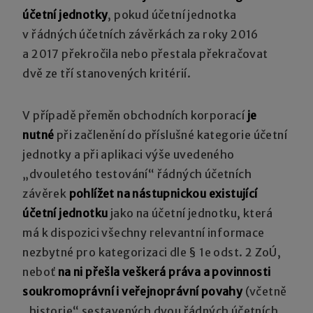
účetní jednotky
, pokud účetní jednotka
v řádných účetních závěrkách za roky 2016
a 2017 překročila nebo přestala překračovat
dvě ze tří stanovených kritérií.
V případě přeměn obchodních korporací
je
nutné
při začlenění do příslušné kategorie účetní
jednotky a při aplikaci výše uvedeného
„dvouletého testování“ řádných účetních
závěrek
pohlížet na nástupnickou existující
účetní jednotku
jako na účetní jednotku, která
má k dispozici všechny relevantní informace
nezbytné pro kategorizaci dle § 1e odst. 2 ZoÚ,
neboť
na ni přešla veškerá práva a povinnosti
soukromoprávní i veřejnoprávní povahy
(včetně
„historie“ sestavených dvou řádných účetních