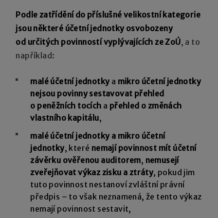
Podle zatřídění do příslušné velikostní kategorie
jsou některé účetní jednotky osvobozeny
od určitých povinností vyplývajících ze ZoÚ
, a to
například:
malé účetní jednotky
a
mikro účetní jednotky
nejsou povinny sestavovat přehled
o peněžních tocích
a
přehled o změnách
vlastního kapitálu
,
malé účetní jednotky a mikro účetní
jednotky
, které
nemají povinnost mít účetní
závěrku ověřenou auditorem
,
nemusejí
zveřejňovat výkaz zisku a ztráty
, pokud jim
tuto povinnost nestanoví zvláštní právní
předpis – to však neznamená, že tento výkaz
nemají povinnost sestavit,