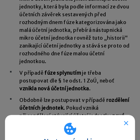
jednotky, která byla podle informací ze dvou
účetních závěrek sestavených před
rozhodným dnem fúze kategorizována jako
malá účetní jednotka, přebírá nástupnická
mikro účetní jednotka rovněž tuto „historii“
zanikající účetní jednotky a stává se proto od
rozhodného dne fúze malou účetní
jednotkou.
V případě
fúze splynutím
je třeba
postupovat dle § 1e odst. 1 ZoÚ, neboť
vznikla nová účetní jednotka
.
Obdobně lze postupovat v případě
rozdělení
účetních jednotek
. Pokud vzniká
při rozdělení stávající účetní jednotky
nová
účetní jednotka
, je u vzniklé nástupnické
účetní jednotky aplikován postup dle § 1e
odst. 1 ZoÚ. Pokud se
účetní jednotka