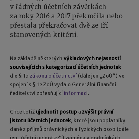
v řádných účetních závěrkách
za roky 2016 a 2017 překročila nebo
přestala překračovat dvě ze tří
stanovených kritérií.
Na základě některých
výkladových nejasností
souvisejících s kategorizací účetních jednotek
dle § 1b
zákona o účetnictví
(dále jen „ZoÚ“) ve
spojení s § 1e ZoÚ vydalo Generální finanční
ředitelství zpřesňující
informaci
.
Chce totiž
ujednotit postup
a
zvýšit právní
jistotu účetních jednotek
, které jsou poplatníky
daně z příjmů právnických a fyzických osob (dále
jen „účetní jednotky“) zejména v podmínkách