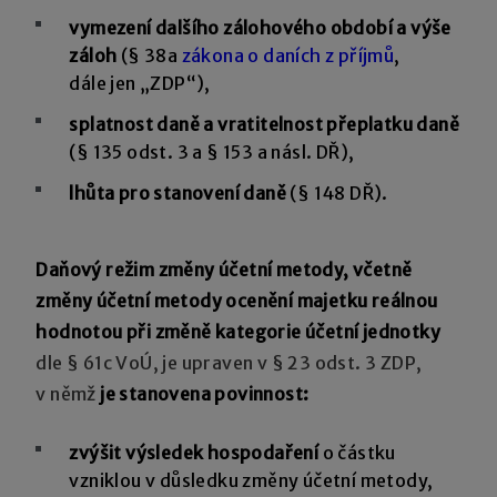
vymezení dalšího zálohového období a výše
záloh
(§ 38a
zákona o daních z příjmů
,
dále jen „ZDP“),
splatnost daně a vratitelnost přeplatku daně
(§ 135 odst. 3 a § 153 a násl. DŘ),
lhůta pro stanovení daně
(§ 148 DŘ).
Daňový režim změny účetní metody, včetně
změny účetní metody ocenění majetku reálnou
hodnotou při změně kategorie účetní jednotky
dle § 61c VoÚ, je upraven v § 23 odst. 3 ZDP,
v němž
je stanovena povinnost:
zvýšit výsledek hospodaření
o částku
vzniklou v důsledku změny účetní metody,