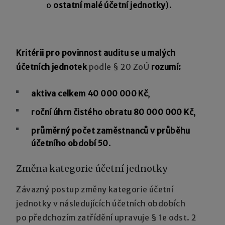
o
ostatní malé účetní jednotky
).
Kritérii pro povinnost auditu se u malých
účetních jednotek
podle § 20 ZoÚ
rozumí:
aktiva celkem 40 000 000 Kč
,
roční úhrn čistého obratu 80 000 000 Kč
,
průměrný počet zaměstnanců v průběhu
účetního období 50
.
Změna kategorie účetní jednotky
Závazný postup změny kategorie účetní
jednotky v následujících účetních obdobích
po předchozím zatřídění upravuje § 1e odst. 2