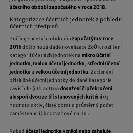
účetního období započatého v roce 2018
.
Kategorizace účetních jednotek z pohledu
účetních předpisů
Počínaje účetním obdobím
započatým v roce
2016
došlo na základě novelizace ZoÚ k rozlišení
kategorií účetních jednotek na
mikro účetní
jednotku
,
malou účetní jednotku
,
střední účetní
jednotku
a
velkou účetní jednotku
. Začlenění
příslušné účetní jednotky do dané kategorie
závisí dle § 1b ZoÚ na
dosažení či překročení
alespoň dvou ze tří stanovených kritérií
(tj.
hodnota aktiv, čistý obrat a průměrný počet
zaměstnanců) k rozvahovému dni.
Pokud
účetní jednotka vzniká nebo zahajuje