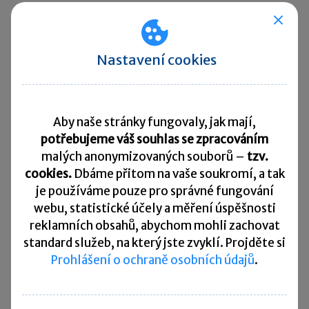
Pravidla pro reportování výsledků práce
nebo úkolů.
Nastavení cookies
Odpovědnost zaměstnance za pravdivé
vykazování.
Aby naše stránky fungovaly, jak mají,
potřebujeme váš souhlas se zpracováním
Postup při pracovních úrazech
malých anonymizovaných souborů –
tzv.
cookies.
Dbáme přitom na vaše soukromí, a tak
Jak zaměstnanec nahlásí úraz vzniklý při
je
používáme pouze pro správné fungování
práci doma.
webu, statistické účely a měření úspěšnosti
reklamních obsahů, abychom mohli zachovat
Jak probíhá šetření (včetně možnosti
standard služeb, na který jste zvyklí. Projděte si
vstupu zaměstnavatele či pověřené
Prohlášení o ochraně osobních údajů
.
osoby do domácího prostředí).
Jaké dokumenty je zaměstnanec povinen