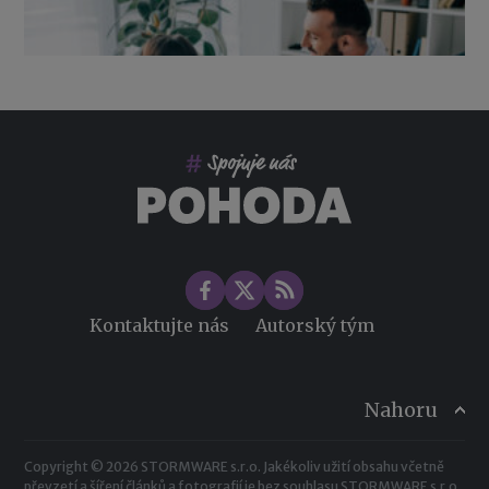
Co pohlídat při přebírání účetnictví
Změny ve zdravotním pojištění v roce 2026
Kontaktujte nás
Autorský tým
Nahoru
Copyright © 2026 STORMWARE s.r.o. Jakékoliv užití obsahu včetně
převzetí a šíření článků a fotografií je bez souhlasu STORMWARE s.r.o.