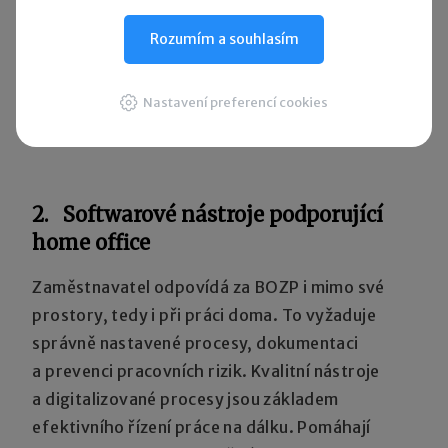
poskytnout.
Rozumím a souhlasím
Jak se posuzuje, zda úraz skutečně vznikl
Nastavení preferencí cookies
při výkonu práce.
2. Softwarové nástroje podporující
home office
Zaměstnavatel odpovídá za BOZP i mimo své
prostory, tedy i při práci doma. To vyžaduje
správně nastavené procesy, dokumentaci
a prevenci pracovních rizik. Kvalitní nástroje
a digitalizované procesy jsou základem
efektivního řízení práce na dálku. Pomáhají