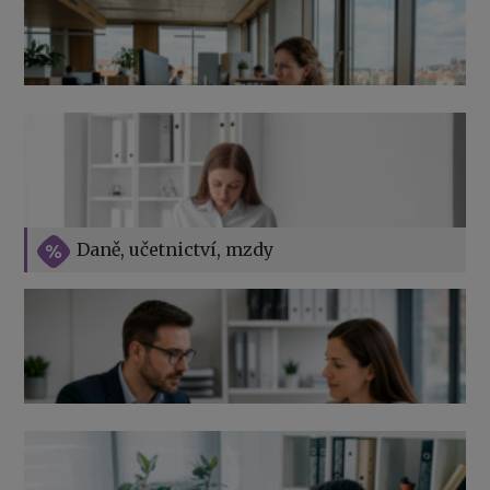
Přehledy pro OSSZ a zdravotní pojišťovny – jak na ně
v roce 2026
Vše o překážkách v práci na straně zaměstnavatele
Daně, učetnictví, mzdy
Výpověď ze zdravotních důvodů 2026 – průvodce pro
zaměstnavatele