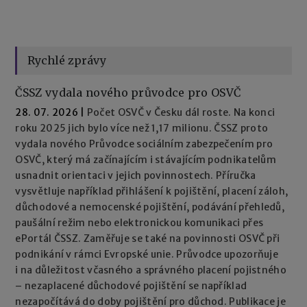
Rychlé zprávy
ČSSZ vydala nového průvodce pro OSVČ
28. 07. 2026
|
Počet OSVČ v Česku dál roste. Na konci
roku 2025 jich bylo více než 1,17 milionu. ČSSZ proto
vydala nového Průvodce sociálním zabezpečením pro
OSVČ, který má začínajícím i stávajícím podnikatelům
usnadnit orientaci v jejich povinnostech. Příručka
vysvětluje například přihlášení k pojištění, placení záloh,
důchodové a nemocenské pojištění, podávání přehledů,
paušální režim nebo elektronickou komunikaci přes
ePortál ČSSZ. Zaměřuje se také na povinnosti OSVČ při
podnikání v rámci Evropské unie. Průvodce upozorňuje
i na důležitost včasného a správného placení pojistného
– nezaplacené důchodové pojištění se například
nezapočítává do doby pojištění pro důchod. Publikace je