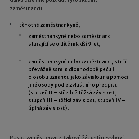
zaměstnanců:
těhotné zaměstnankyně,
zaměstnankyně nebo zaměstnanci
starající se o dítě mladší 9 let,
zaměstnankyně nebo zaměstnanci, kteří
převážně sami a dlouhodobě pečují
o osobu uznanou jako závislou na pomoci
jiné osoby podle zvláštního předpisu
(stupeň II – středně těžká závislost,
stupeň III – těžká závislost, stupeň IV –
úplná závislost).
Pokud zaměstnavatel takové žádosti nevyhoví,