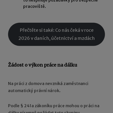
pracoviště.
Přečtěte si také: Co nás čeká v roce
2026 v daních, účetnictví a mzdách
Žádost o výkon práce na dálku
Na práci z domova nevzniká zaměstnanci
automatický právní nárok.
Podle § 241a zákoníku práce mohou o práci na
dálku písemně požádat tyto skupiny