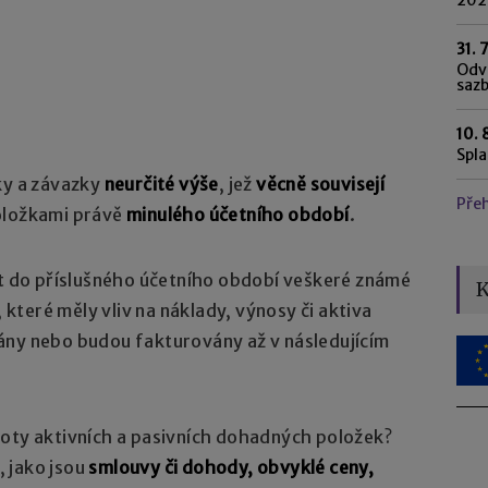
31. 
Odvo
saz
10. 
Spl
ky a závazky
neurčité výše
, jež
věcně souvisejí
Pře
oložkami právě
minulého účetního období
.
at do příslušného účetního období veškeré známé
K
teré měly vliv na náklady, výnosy či aktiva
ány nebo budou fakturovány až v následujícím
noty aktivních a pasivních dohadných položek?
 jako jsou
smlouvy či dohody, obvyklé ceny,