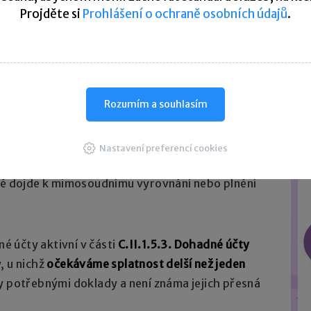
ovna nezpochybňuje pojistné plnění a informuje
Projděte si
Prohlášení o ochraně osobních údajů
.
ení to problém.
dy pojišťovna informuje účetní jednotku
e nevztahuje na předmětnou škodní událost,
m případě účetní jednotka nebude účtovat
Rozumím a souhlasím
y opatrnosti při vykazování nereálných zisků.
Nastavení preferencí cookies
víli, kdy proběhne soud a rozhodne o povinnosti
dně dojde k mimosoudnímu vyrovnání nebo plnění
 účty aktivní v části
C.II.1.5.3. Dohadné účty
, u nichž
očekáváme splatnost delší než jeden
y potřebnými doklady a není známa jejich přesná