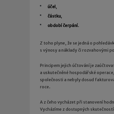
účel
,
částku
,
období čerpání
.
Z toho plyne, že se jedná o pohledáv
s výnosy a náklady či rozvahovými p
Principem jejich účtování je zaúčtov
a uskutečněné hospodářské operace, k
společnosti a nebyly dosud fakturov
roce.
A z čeho vycházet při stanovení hod
Vycházíme z dostupných skutečností,