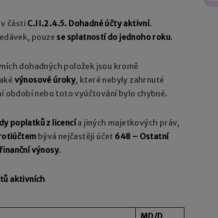
 v části
C.II.2.4.5. Dohadné účty aktivní
.
hledávek, pouze
se splatností do jednoho roku
.
ivních dohadných položek jsou kromě
také
výnosové úroky
, které nebyly zahrnuté
ní období nebo toto vyúčtování bylo chybné.
y poplatků z licencí
a jiných majetkových práv,
rotiúčtem
bývá nejčastěji účet
648 – Ostatní
finanční výnosy
.
tů aktivních
MD/D