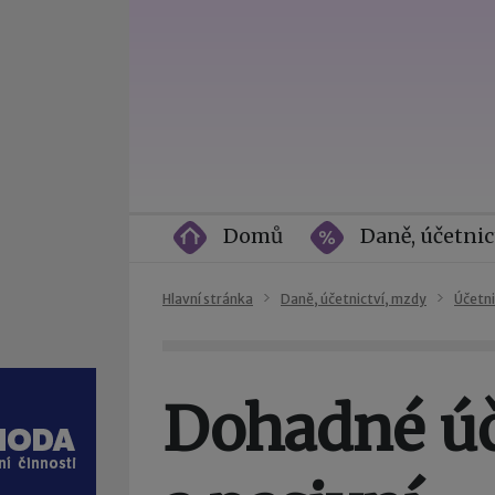
Domů
Daně, účetnic
Hlavní stránka
Daně, účetnictví, mzdy
Účetni
Dohadné úč