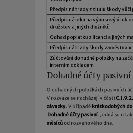
Předpis náhrady z titulu škody vůči
Předpis nároku na výnosový úrok od
družstev a jiných dlužníků
Odhad poplatku z licencí a jiných 
Předpis náhrady škody zaměstnanci,
Zúčtování dohadné položky na zač
interním dokladem
Dohadné účty pasivní
O dohadných položkách pasivních úč
V rozvaze se nacházejí v části
C.I.9.2
závazky
. V případě
krátkodobých do
Dohadné účty pasivní
. Jedná se o ta
měsíců
od rozvahového dne.