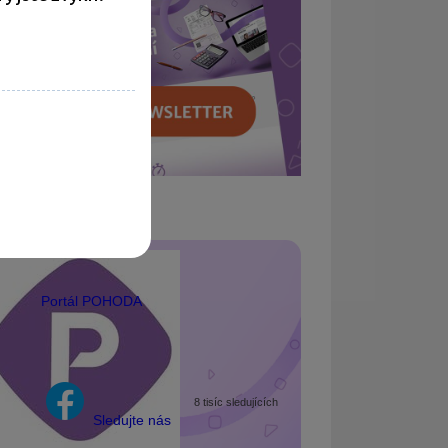
Portál POHODA
8 tisíc sledujících
Sledujte nás