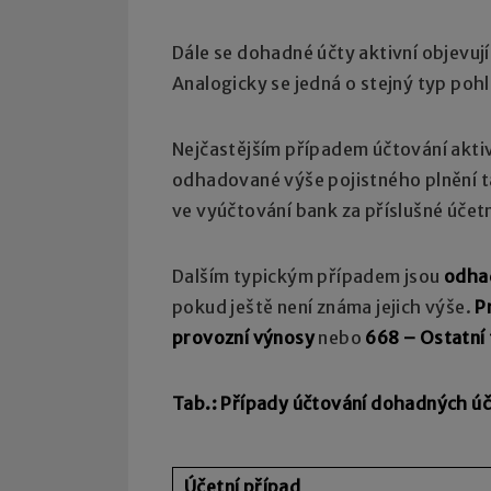
Dále se dohadné účty aktivní objevují
Analogicky se jedná o stejný typ po
Nejčastějším případem účtování akt
odhadované výše pojistného plnění 
ve vyúčtování bank za příslušné účet
Dalším typickým případem jsou
odhad
pokud ještě není známa jejich výše.
P
provozní výnosy
nebo
668 – Ostatní 
Tab.: Případy účtování dohadných úč
Účetní případ