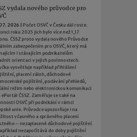
SZ vydala nového průvodce pro
VČ
 07. 2026
|
Počet OSVČ v Česku dál roste.
onci roku 2025 jich bylo více než 1,17
ionu. ČSSZ proto vydala nového Průvodce
iálním zabezpečením pro OSVČ, který má
najícím i stávajícím podnikatelům
dnit orientaci v jejich povinnostech.
učka vysvětluje například přihlášení
jištění, placení záloh, důchodové
emocenské pojištění, podávání přehledů,
šální režim nebo elektronickou komunikaci
 ePortál ČSSZ. Zaměřuje se také na
innosti OSVČ při podnikání v rámci
pské unie. Průvodce upozorňuje i na
ežitost včasného a správného placení
istného – nezaplacené důchodové pojištění
apříklad nezapočítává do doby pojištění