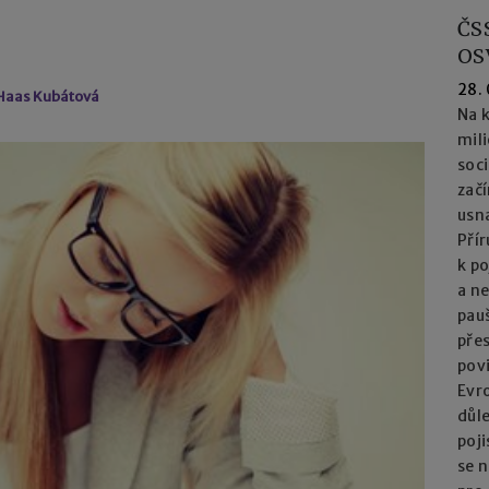
ČS
OS
28.
 Haas Kubátová
Na k
mil
soc
začí
usna
Přír
k po
a n
pau
přes
pov
Evro
důl
poj
se n