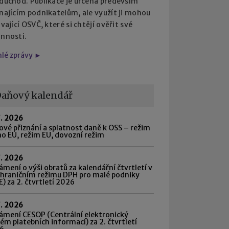
 důchod. Publikace je určena především
najícím podnikatelům, ale využít ji mohou
ávající OSVČ, které si chtějí ověřit své
innosti.
hlé zprávy ►
aňový kalendář
7. 2026
vé přiznání a splatnost daně k OSS – režim
o EU, režim EU, dovozní režim
7. 2026
mení o výši obratů za kalendářní čtvrtletí v
shraničním režimu DPH pro malé podniky
) za 2. čtvrtletí 2026
7. 2026
ámení CESOP (Centrální elektronický
ém platebních informací) za 2. čtvrtletí
6