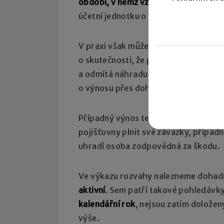
období, v němž vznikla
. Pokud pojišť
účetní jednotku o výši odškodnění, n
V praxi však můžeme řešit situaci, k
o skutečnosti, že pojistná smlouva s
a odmítá náhradu vyplatit. V takové
o výnosu přes dohadné účty dle zásad
Případný výnos tedy vznikne až ve ch
pojišťovny plnit své závazky, přípa
uhradí osoba zodpovědná za škodu.
Ve výkazu rozvahy nalezneme dohadné
aktivní
. Sem patří takové pohledávky
kalendářní rok
, nejsou zatím doložen
výše.