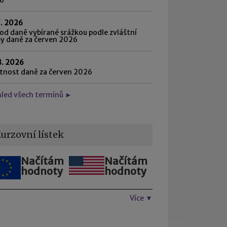
7. 2026
d daně vybírané srážkou podle zvláštní
by daně za červen 2026
8. 2026
atnost daně za červen 2026
hled všech termínů ►
urzovní lístek
Načítám
Načítám
hodnoty
hodnoty
Více ▼