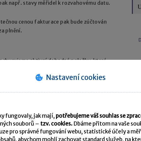
í pak např. stavy měřidel k rozvahovému datu.
U
utečnou cenou fakturace pak bude zúčtován
za plnění.
D
achycujeme aktivní dohadné položky, které
dávku, tedy takové, kdy ještě
neznáme přesnou
Nastavení cookies
o dne.
ka za pojišťovnou
v důsledku pojistné události
bdržela poskytnutou pojistnou náhradu
ne nepotvrdila konečnou výši náhrady.
y fungovaly, jak mají,
potřebujeme váš souhlas se zpr
ných souborů –
tzv. cookies.
Dbáme přitom na vaše souk
ze pro správné fungování webu, statistické účely a měř
 pojišťovny se účtuje zásadně
do toho účetního
bsahů, abychom mohli zachovat standard služeb, na který