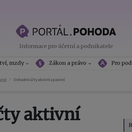
Informace pro účetní a podnikatele
tví, mzdy
Zákon a právo
Pro pod
ctví
Dohadné účty aktivní a pasivní
ty aktivní
R