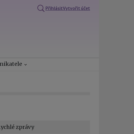
Přihlásit
Vytvořit účet
nikatele
ychlé zprávy