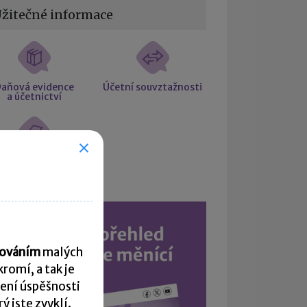
žitečné informace
aňová evidence
Účetní souvztažnosti
a účetnictví
Účetní slovníček
acováním
malých
romí, a tak je
ení úspěšnosti
 jste zvyklí.