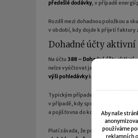
předešlé dodávky
, v případě energi
Rozdíl mezi dohadnou položkou a sk
v období, kdy dojde k přijetí faktury 
Dohadné účty aktivní
Na účtu
388 – Dohadné účty aktivní
z
nelze vyúčtovat jako obvyklou pohle
výši pohledávky
ke konci rozvahovéh
Typickým případem je např.
pohledáv
v případě, kdy společnost ještě neo
a pojišťovna do konce rozvahového d
Aby naše stránk
anonymizova
používáme pou
Platí zásada, že pojistná náhrada od
reklamních o