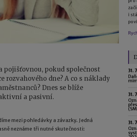
pro
začí
i st
pov
Ryc
D
a pojišťovnou, pokud společnost
31. 
Daňo
e rozvahového dne? A co s náklady
mim
aměstnanců? Dnes se blíže
31. 
ktivní a pasivní.
Ozná
pře
(SME
adíme mezi pohledávky a závazky. Jedná
31. 
Ozn
asně neznáme tři nutné skutečnosti:
syst
202