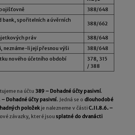
 pojišťovně
388/648
 bank, spořitelních a úvěrních
388/662
majetkových práv
388/648
 neznáme-li její přesnou výši
388/648
átku nového účetního období
378, 315
/ 388
tujeme na účtu
389 – Dohadné účty pasivní
.
. – Dohadné účty pasivní
. Jedná se o
dlouhodobé
hadných položek
je nalezneme v části
C.II.8.6. –
kové závazky, které jsou
splatné do dvanácti