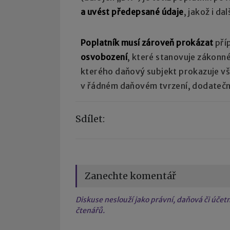
a uvést předepsané údaje
, jakož i d
Poplatník musí zároveň prokázat
pří
osvobození
, které stanovuje zákonné
kterého daňový subjekt prokazuje vš
v řádném daňovém tvrzení, dodatečn
Sdílet:
Zanechte komentář
Diskuse neslouží jako právní, daňová či úče
čtenářů.