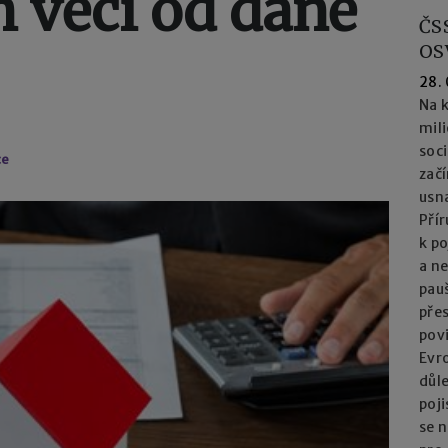
 věcí od daně
ČS
OS
28.
Na k
mil
soc
ce
začí
usna
Přír
k po
a n
pau
přes
pov
Evro
důl
poj
se n