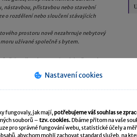
U
u, nástavbou, přístavbou nebo stavební
 o rozdělení nebo sloučení stávajících
ytového prostoru nově nezahrnuje nebytový
komoru užívané společně s bytem.
é věci podle odstavce 1 je od daně osvobozeno
 5 let ode dne dokončení nebo započetí užívání
Nastavení cookies
ém domě nebo rodinném domě nebo jednotky
ě změněné stavební úpravou, a to od toho
at jen na nabytí
y fungovaly, jak mají,
potřebujeme váš souhlas se zpr
. 11. 2019
ných souborů –
tzv. cookies.
Dbáme přitom na vaše souk
ze pro správné fungování webu, statistické účely a měř
 nabytí nemovitých věcí osvobozeno nejen první
bsahů, abychom mohli zachovat standard služeb, na který