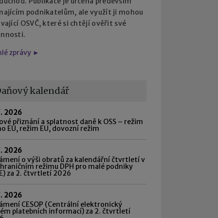
 důchod. Publikace je určena především
najícím podnikatelům, ale využít ji mohou
ávající OSVČ, které si chtějí ověřit své
innosti.
hlé zprávy ►
aňový kalendář
7. 2026
vé přiznání a splatnost daně k OSS – režim
o EU, režim EU, dovozní režim
7. 2026
mení o výši obratů za kalendářní čtvrtletí v
shraničním režimu DPH pro malé podniky
) za 2. čtvrtletí 2026
7. 2026
ámení CESOP (Centrální elektronický
ém platebních informací) za 2. čtvrtletí
6