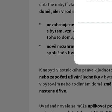
úplatné nabytí vlastnického práva
k 
domě, ale i v rodinném domě
. A to z
nezahrnuje nebytový prostor jiný
s bytem, vzniklé výstavbou, nás
tohoto domu, nejde-li pouze o ro
nově nezahrnuje nebytový prostor
společně s bytem, vzniklý na zá
K nabytí vlastnického práva k jednot
nebo započetí užívání jednotky
v byt
v bytovém nebo rodinném domě
změ
nastane dříve
.
Uvedená novela se může
aplikovat p