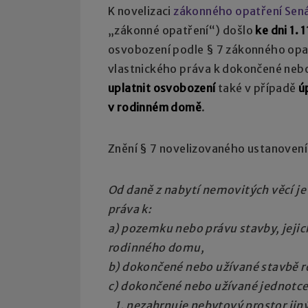
K novelizaci
zákonného opatření Senát
„zákonné opatření“) došlo
ke dni 1. 
osvobození podle § 7 zákonného opa
vlastnického práva k dokončené neb
uplatnit osvobození
také v případě
ú
v rodinném domě
.
Znění § 7 novelizovaného ustanovení 
Od daně z nabytí nemovitých věcí je
práva k:
a) pozemku nebo právu stavby, jejic
rodinného domu,
b) dokončené nebo užívané stavbě 
c) dokončené nebo užívané jednotc
1. nezahrnuje nebytový prostor jin