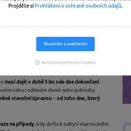
dokončené nebo užívané jednotce v bytovém
Projděte si
Prohlášení o ochraně osobních údajů
.
a podmínky, že:
 než
garáž, sklep nebo komoru užívané společně
tavbou, přístavbou nebo stavební úpravou
zdělení nebo sloučení stávajících jednotek,
Rozumím a souhlasím
 jiný než
garáž, sklep nebo komoru užívané
kladě stavební úpravy nebytového prostoru.
Nastavení preferencí cookies
ce
musí dojít v době 5 let ode dne dokončení
ovém nebo rodinném domě nebo jednotky
něné stavební úpravou
–
od toho dne, který
ouze na případy
, kdy došlo k nabytí vlastnického