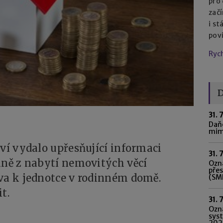
pro
začí
i st
pov
Ryc
D
31. 
Daňo
mim
tví vydalo upřesňující informaci
31. 
aně z nabytí nemovitých věcí
Ozná
pře
va k jednotce v rodinném domě.
(SME
t.
31. 
Ozn
syst
202