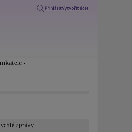
Přihlásit
Vytvořit účet
nikatele
ychlé zprávy