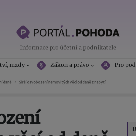
Informace pro účetní a podnikatele
tví, mzdy
Zákon a právo
Pro pod
ní daně
Širší osvobození nemovitých věcí od daně z nabytí
ození
R