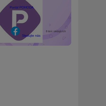
Portál POHODA
8 tisíc sledujících
Sledujte nás