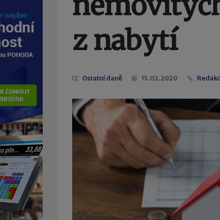
nemovitých
z nabytí
Ostatní daně
13. 02. 2020
Redak