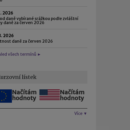
7. 2026
d daně vybírané srážkou podle zvláštní
by daně za červen 2026
8. 2026
atnost daně za červen 2026
hled všech termínů ►
urzovní lístek
Načítám
Načítám
hodnoty
hodnoty
Více ▼