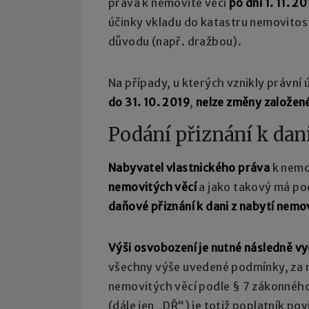
práva k nemovité věci
po dni 1. 11. 2
účinky vkladu do katastru nemovitostí
důvodu (např. dražbou).
Na případy, u kterých vznikly právní
do 31. 10. 2019
,
nelze změny založen
Podání přiznání k dan
Nabyvatel vlastnického práva
k nemo
nemovitých věcí
a jako takový má p
daňové přiznání k dani z nabytí nemo
Výši osvobození je nutné následně vy
všechny výše uvedené podmínky, za ni
nemovitých věcí podle § 7 zákonného
(dále jen „DŘ“) je totiž poplatník p