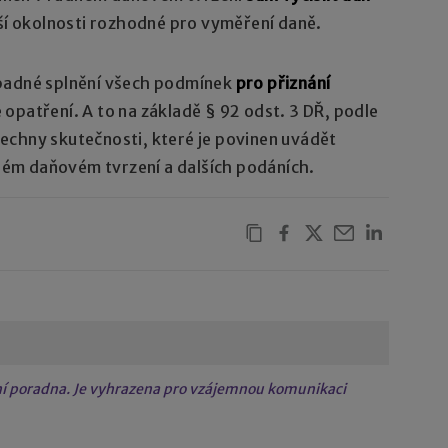
alší okolnosti rozhodné pro vyměření daně.
padné splnění všech podmínek
pro přiznání
 opatření. A to na základě § 92 odst. 3 DŘ, podle
echny skutečnosti, které je povinen uvádět
ém daňovém tvrzení a dalších podáních.
tní poradna. Je vyhrazena pro vzájemnou komunikaci