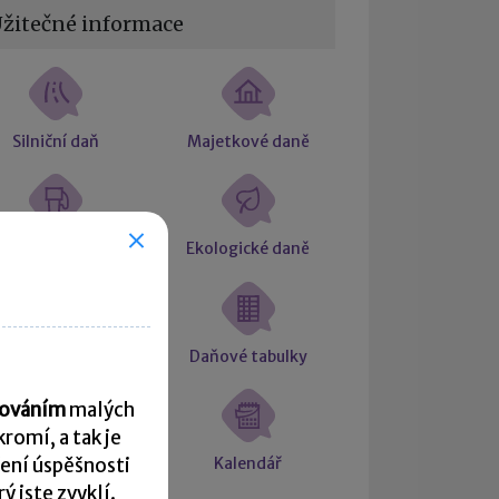
žitečné informace
Silniční daň
Majetkové daně
Spotřební daň
Ekologické daně
Daňový řád
Daňové tabulky
acováním
malých
romí, a tak je
Formuláře
Kalendář
ení úspěšnosti
 jste zvyklí.