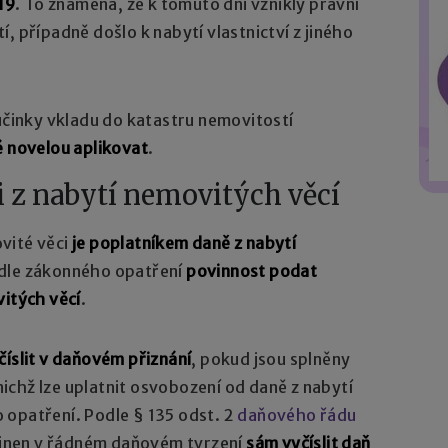
019
. To znamená, že k tomuto dni vznikly právní
, případně došlo k nabytí vlastnictví z jiného
 účinky vkladu do katastru nemovitostí
é novelou aplikovat
.
i z nabytí nemovitých věcí
vité věci
je poplatníkem daně z nabytí
odle zákonného opatření
povinnost podat
vitých věcí
.
číslit v daňovém přiznání
, pokud jsou splněny
chž lze uplatnit osvobození od daně z nabytí
 opatření. Podle § 135 odst. 2
daňového řádu
ovinen v řádném daňovém tvrzení
sám vyčíslit daň