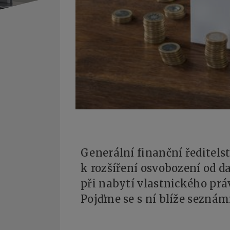
Generální finanční ředitels
k rozšíření osvobození od d
při nabytí vlastnického prá
Pojďme se s ní blíže seznámi