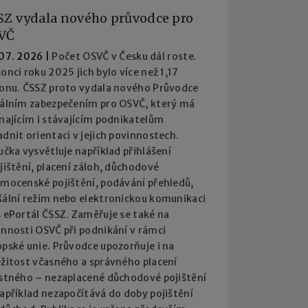
SZ vydala nového průvodce pro
VČ
 07. 2026
|
Počet OSVČ v Česku dál roste.
onci roku 2025 jich bylo více než 1,17
ionu. ČSSZ proto vydala nového Průvodce
iálním zabezpečením pro OSVČ, který má
najícím i stávajícím podnikatelům
dnit orientaci v jejich povinnostech.
učka vysvětluje například přihlášení
jištění, placení záloh, důchodové
emocenské pojištění, podávání přehledů,
šální režim nebo elektronickou komunikaci
 ePortál ČSSZ. Zaměřuje se také na
innosti OSVČ při podnikání v rámci
pské unie. Průvodce upozorňuje i na
ežitost včasného a správného placení
istného – nezaplacené důchodové pojištění
apříklad nezapočítává do doby pojištění