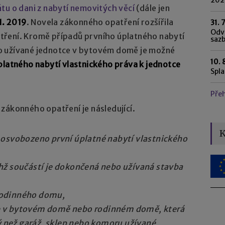
u o dani z nabytí nemovitých věcí
(dále jen
11. 2019
. Novela zákonného opatření rozšířila
31. 
Odvo
tření. Kromě případů prvního úplatného nabytí
saz
o užívané jednotce v bytovém domě je možné
10. 
platného nabytí vlastnického práva k jednotce
Spl
Pře
zákonného opatření je následující.
K
 osvobozeno první úplatné nabytí vlastnického
hž součástí je dokončená nebo užívaná stavba
rodinného domu,
e v bytovém domě nebo rodinném domě, která
ý než garáž, sklep nebo komoru užívané