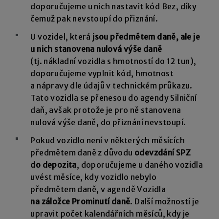
doporučujeme u nich nastavit kód Bez, díky
čemuž pak nevstoupí do přiznání.
U vozidel, která
jsou předmětem daně, ale je
u nich stanovena nulová výše daně
(tj. nákladní vozidla s hmotností do 12 tun),
doporučujeme vyplnit kód, hmotnost
a nápravy dle údajů v technickém průkazu.
Tato vozidla se přenesou do agendy Silniční
daň, avšak protože je pro ně stanovena
nulová výše daně, do přiznání nevstoupí.
Pokud vozidlo není v některých měsících
předmětem daně z důvodu
odevzdání SPZ
do depozita
, doporučujeme u daného vozidla
uvést měsíce, kdy vozidlo nebylo
předmětem daně, v agendě Vozidla
na záložce Prominutí daně
. Další možností je
upravit počet kalendářních měsíců, kdy je