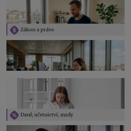
Zákon a právo
Jak na podnikání při rodičovské dovolené
Přehledy pro OSSZ a zdravotní pojišťovny – jak na ně
v roce 2026
Vše o překážkách v práci na straně zaměstnavatele
Daně, učetnictví, mzdy