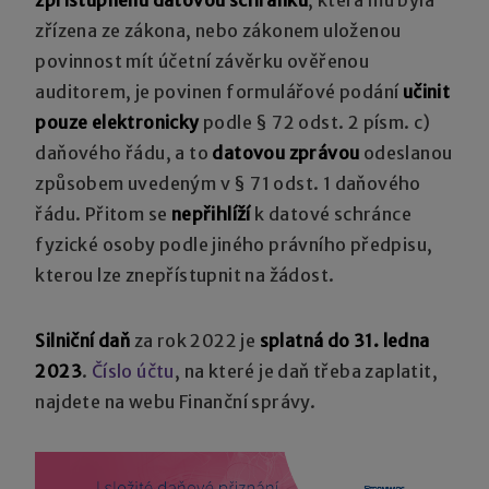
zřízena ze zákona, nebo zákonem uloženou
povinnost mít účetní závěrku ověřenou
auditorem, je povinen formulářové podání
učinit
pouze elektronicky
podle § 72 odst. 2 písm. c)
daňového řádu, a to
datovou zprávou
odeslanou
způsobem uvedeným v § 71 odst. 1 daňového
řádu. Přitom se
nepřihlíží
k datové schránce
fyzické osoby podle jiného právního předpisu,
kterou lze znepřístupnit na žádost.
Silniční daň
za rok 2022 je
splatná do 31. ledna
2023
.
Číslo účtu
, na které je daň třeba zaplatit,
najdete na webu Finanční správy.