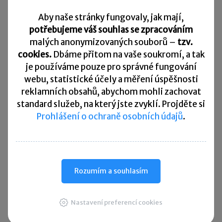
Související články:
Nová podoba silniční daně v roce 2022
Aby naše stránky fungovaly, jak mají,
potřebujeme váš souhlas se zpracováním
Jak zažádat o vrácení přeplatku na silniční dani?
malých anonymizovaných souborů –
tzv.
cookies.
Dbáme přitom na vaše soukromí, a tak
Sdílet:
je
používáme pouze pro správné fungování
webu, statistické účely a měření úspěšnosti
reklamních obsahů, abychom mohli zachovat
standard služeb, na který jste zvyklí. Projděte si
Zanechte komentář
Prohlášení o ochraně osobních údajů
.
Diskuse neslouží jako právní, daňová či účetní poradna. Je
vyhrazena pro vzájemnou komunikaci čtenářů.
Rozumím a souhlasím
Pro přidání komentáře se
přihlaste
.
Nastavení preferencí cookies