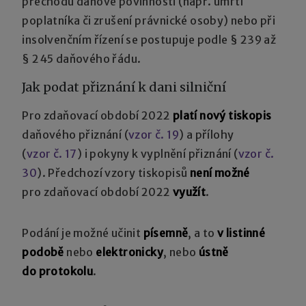
přechodu daňové povinnosti (např. úmrtí
poplatníka či zrušení právnické osoby) nebo při
insolvenčním řízení se postupuje podle § 239 až
§ 245 daňového řádu.
Jak podat přiznání k dani silniční
Pro zdaňovací období 2022
platí nový tiskopis
daňového přiznání (
vzor č. 19
) a přílohy
(
vzor č. 17
) i pokyny k vyplnění přiznání (
vzor č.
30
). Předchozí vzory tiskopisů
není možné
pro zdaňovací období 2022
využít
.
Podání je možné učinit
písemně
, a to
v listinné
podobě
nebo
elektronicky
, nebo
ústně
do protokolu
.