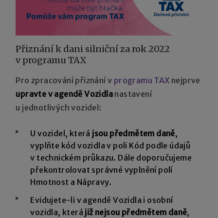
Přiznání k dani silniční za rok 2022
v programu TAX
Pro zpracování přiznání v
programu TAX
nejprve
upravte v agendě Vozidla
nastavení
u jednotlivých vozidel:
U vozidel, která
jsou předmětem daně
,
vyplňte kód vozidla v poli Kód podle údajů
v technickém průkazu. Dále doporučujeme
překontrolovat správné vyplnění polí
Hmotnost a Nápravy.
Evidujete-li v agendě Vozidla i osobní
vozidla, která
již nejsou předmětem daně
,