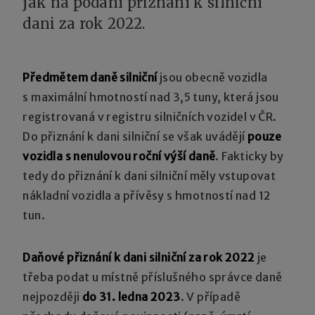
jak na podání přiznání k silniční
dani za rok 2022.
Předmětem daně silniční
jsou obecně vozidla
s maximální hmotností nad 3,5 tuny, která jsou
registrovaná v registru silničních vozidel v ČR.
Do přiznání k dani silniční se však uvádějí
pouze
vozidla s nenulovou roční výší daně
. Fakticky by
tedy do přiznání k dani silniční měly vstupovat
nákladní vozidla a přívěsy s hmotností nad 12
tun.
Daňové přiznání k dani silniční za rok 2022
je
třeba podat u místně příslušného správce daně
nejpozději
do 31. ledna 2023
. V případě