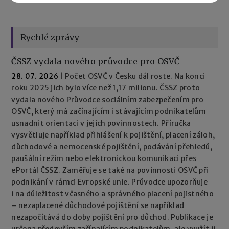
Rychlé zprávy
ČSSZ vydala nového průvodce pro OSVČ
28. 07. 2026
|
Počet OSVČ v Česku dál roste. Na konci
roku 2025 jich bylo více než 1,17 milionu. ČSSZ proto
vydala nového Průvodce sociálním zabezpečením pro
OSVČ, který má začínajícím i stávajícím podnikatelům
usnadnit orientaci v jejich povinnostech. Příručka
vysvětluje například přihlášení k pojištění, placení záloh,
důchodové a nemocenské pojištění, podávání přehledů,
paušální režim nebo elektronickou komunikaci přes
ePortál ČSSZ. Zaměřuje se také na povinnosti OSVČ při
podnikání v rámci Evropské unie. Průvodce upozorňuje
i na důležitost včasného a správného placení pojistného
– nezaplacené důchodové pojištění se například
nezapočítává do doby pojištění pro důchod. Publikace je
určena především začínajícím podnikatelům, ale využít ji