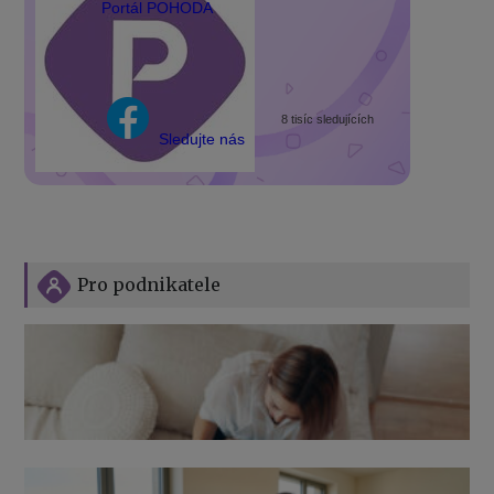
Portál POHODA
8 tisíc sledujících
Sledujte nás
Pro podnikatele