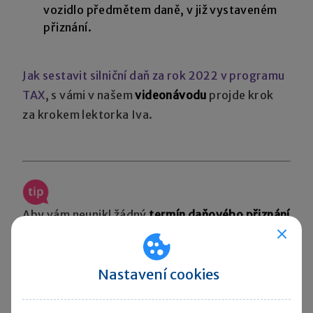
vozidlo předmětem daně, v již vystaveném
přiznání.
Jak sestavit silniční daň za rok 2022 v programu
TAX
, s vámi v našem
videonávodu
projde krok
za krokem lektorka Iva.
Aby vám neunikl žádný
termín daňového přiznání
v roce 2023
, připravili jsme pro vás praktickou
PDF tabulku ke stažení
Přehled přiznání a plateb
Nastavení cookies
daní
.