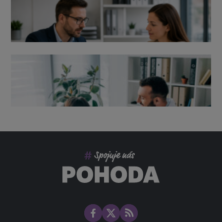
Výpověď ze zdravotních důvodů 2026 – průvodce pro
zaměstnavatele
Co pohlídat při přebírání účetnictví
Změny ve zdravotním pojištění v roce 2026