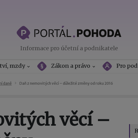
Informace pro účetní a podnikatele
tví, mzdy
Zákon a právo
Pro pod
ní daně
Daň z nemovitých věcí – důležité změny od roku 2016
vitých věcí –
R