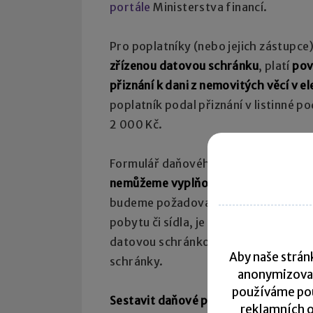
portále
Ministerstva financí.
Pro poplatníky (nebo jejich zástupce
zřízenou datovou schránku
, platí
pov
přiznání k dani z nemovitých věcí v 
poplatník podal přiznání v listinné p
2 000 Kč.
Formulář daňového přiznání – použi
nemůžeme vyplňovat řádek č. 113
„Ad
budeme požadovat doručování písemn
pobytu či sídla, je nutné požádat sp
datovou schránkou však budou písem
Aby naše stránk
schránky.
anonymizova
používáme pou
Sestavit daňové přiznání v elektron
reklamních o