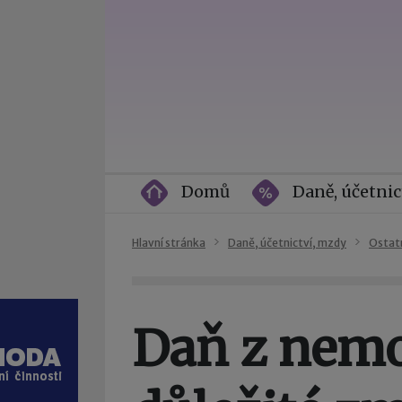
Domů
Daně, účetnic
Hlavní stránka
Daně, účetnictví, mzdy
Ostat
Daň z nemo