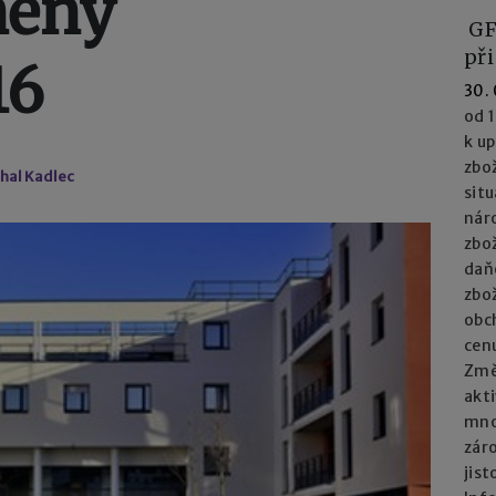
měny
GF
při
16
30.
od 1
k u
zbož
chal Kadlec
situ
nár
zbož
daň
zbož
obc
cenu
Změn
akti
mno
zár
jist