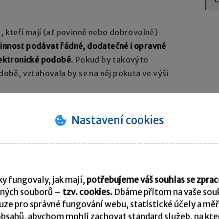
), kteří mají (ať povinně nebo dobrovolně)
innost podávat řádné, dodatečné i opravné
elektronické podobě
. Pokud by takovýto
odobě, vztahovala by se na něj pokuta ve výši
jeme
vzor č. 14
– s tím, že
od 1. 1. 2015 již
Nastavení cookies
resa pro doručování písemností“. Pokud
ostí na adresu odlišnou od adresy místa
rávce daně samostatně. U poplatníků se zřízenou
nosti primárně zasílány do této datové
y fungovaly, jak mají,
potřebujeme váš souhlas se zpr
ných souborů –
tzv. cookies.
Dbáme přitom na vaše souk
ze pro správné fungování webu, statistické účely a měř
ické podobě
lze na
Daňovém portále
Ministerstva
bsahů, abychom mohli zachovat standard služeb, na který