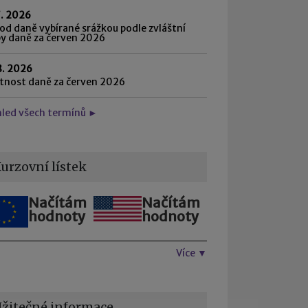
7. 2026
d daně vybírané srážkou podle zvláštní
by daně za červen 2026
8. 2026
atnost daně za červen 2026
hled všech termínů ►
urzovní lístek
Načítám
Načítám
hodnoty
hodnoty
Více ▼
žitečné informace