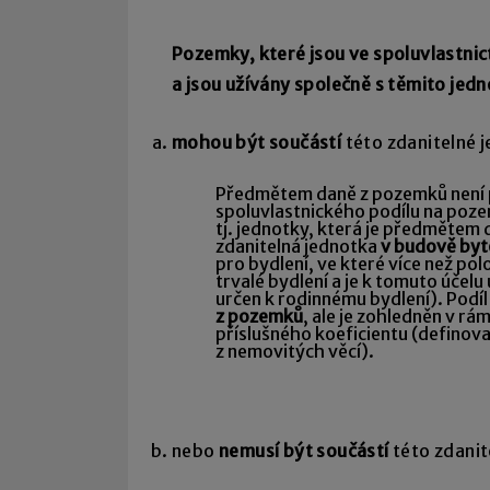
Pozemky, které jsou ve spoluvlastni
a jsou užívány společně s těmito jed
mohou být součástí
této zdanitelné 
Předmětem daně z pozemků není 
spoluvlastnického podílu na poz
tj. jednotky, která je předmětem 
zdanitelná jednotka
v budově by
pro bydlení, ve které více než p
trvalé bydlení a je k tomuto účelu
určen k rodinnému bydlení). Pod
z pozemků
, ale je zohledněn v rá
příslušného koeficientu (definov
z nemovitých věcí).
nebo
nemusí být součástí
této zdanit