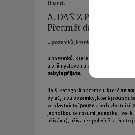
financí.
A. DAŇ Z POZEMKŮ
Předmět daně z pozemk
U pozemků, které nejsou předmětem 
u pozemků, které jsou vodní plochou 
a průmyslovému chovu ryb), mělo doj
nebyla přijata
,
další kategorií pozemků, které
nejso
byla), jsou pozemky, které jsou souč
ve vlastnictví
pouze
všech vlastníků
jednotkou se rozumí jednotka, lze-li 
užívána), užívané společně s těmito 