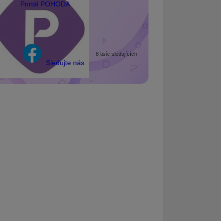
Portál POHODA
8 tisíc sledujících
Sledujte nás