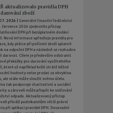
Ř aktualizovalo pravidla DPH
 darování zboží
 07. 2026
|
Generální finanční ředitelství
. července 2026 sjednotilo přístup
platňování DPH při bezúplatném dodání
í. Nová informace upřesňuje pravidla pro
ace, kdy plátce při pořízení zboží uplatnil
ok na odpočet DPH a následně se rozhodne
í darovat. Cílem je především odstranit
ové překážky pro darování využitelného
í, které už například kvůli ztrátě běžné
hodní hodnoty nelze prodat za obvyklou
, ale stále může sloužit svému účelu.
a tak podporuje charitativní a sociální
vity a zároveň může přispět ke snižování
žství odpadu. Aktualizovaný přístup
oveň přináší podnikatelům větší právní
otu při aplikaci pravidel DPH. Dosavadní