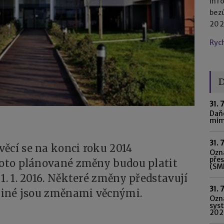
Inf
bez
2023
Ryc
D
31. 
Daňo
mim
31. 
ěcí se na konci roku 2014
Ozná
pře
roto plánované změny budou platit
(SME
1. 1. 2016. Některé změny představují
31. 
 jiné jsou změnami věcnými.
Ozn
syst
202