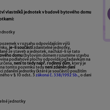
ctví vlastníků jednotek v budově bytového domu
notkami:
jednotky
pozemek v rozsahu odpovídajícím výši
emku,
je-li součástí
zdanitelné jednotky,
daně ze staveb a jednotek, nachází-li se tato
tového domu
(bytovým domem rozumíme stavbu
olovina podlahové plochy odpovídá požadavkům na
 určena,
není to tedy např. rodinný dům
, který je
íl na tomto pozemku tedy
není zdaněn daní
mci zdanění jednotky (které je součástí) použitím
aného v § 10 odst. 3
zákona č. 338/1992 Sb.
, o dani
elné jednotky