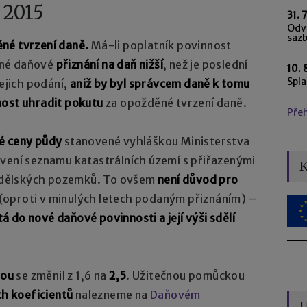
e 2015
31. 
Odvo
saz
né tvrzení daně.
Má-li poplatník povinnost
čné daňové
přiznání na daň nižší
, než je poslední
10. 
Spl
ejich podání,
aniž by byl správcem daně k tomu
nost uhradit pokutu
za opožděné tvrzení daně.
Pře
é ceny půdy
stanovené vyhláškou Ministerstva
ovení seznamu katastrálních území s přiřazenými
K
ědělských pozemků. To ovšem
není důvod pro
(oproti v minulých letech podaným přiznáním) –
 do nové daňové povinnosti a její výši sdělí
sou
se změnil z 1,6 na
2,5
. Užitečnou pomůckou
ch koeficientů
nalezneme na
Daňovém
U