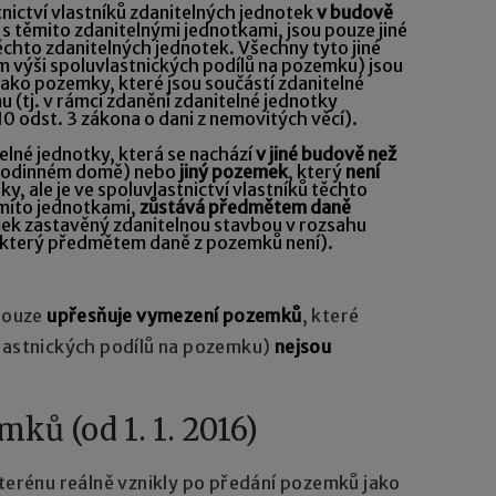
nictví vlastníků zdanitelných jednotek
v budově
s těmito zdanitelnými jednotkami, jsou pouze jiné
chto zdanitelných jednotek. Všechny tyto jiné
 výši spoluvlastnických podílů na pozemku) jsou
ako pozemky, které jsou součástí zdanitelné
(tj. v rámci zdanění zdanitelné jednotky
0 odst. 3 zákona o dani z nemovitých věcí).
elné jednotky, která se nachází
v jiné budově než
 rodinném domě) nebo
jiný pozemek
, který
není
y, ale je ve spoluvlastnictví vlastníků těchto
ěmito jednotkami,
zůstává předmětem daně
mek zastavěný zdanitelnou stavbou v rozsahu
 který předmětem daně z pozemků není).
pouze
upřesňuje vymezení pozemků
, které
vlastnických podílů na pozemku)
nejsou
ků (od 1. 1. 2016)
 terénu reálně vznikly po předání pozemků jako