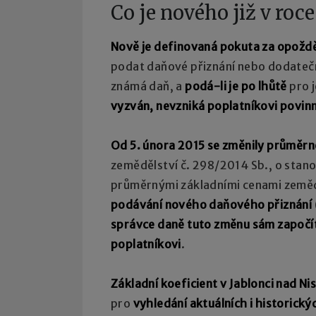
Co je nového již v roc
Nově je definovaná pokuta za opoždě
podat daňové přiznání nebo dodate
známá daň, a
podá-li je po lhůtě
pro j
vyzván, nevzniká poplatníkovi povin
Od 5. února 2015 se změnily průměrn
zemědělství č. 298/2014 Sb., o stan
průměrnými základními cenami zem
podávání nového daňového přiznání
správce daně tuto změnu sám započítá
poplatníkovi
.
Základní koeficient v Jablonci nad Ni
pro
vyhledání aktuálních i historický