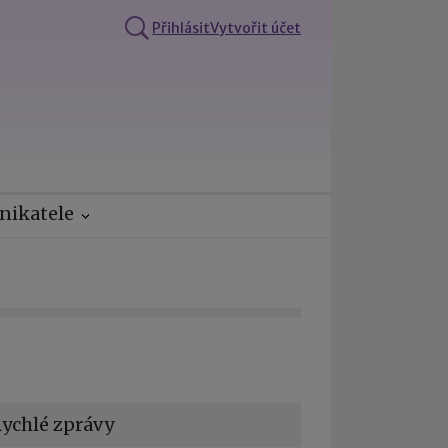
Přihlásit
Vytvořit účet
nikatele
ychlé zprávy