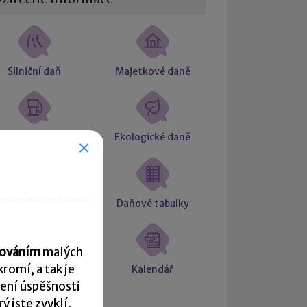
Silniční daň
Majetkové daně
Spotřební daň
Ekologické daně
Daňový řád
Daňové tabulky
acováním
malých
romí, a tak je
Formuláře
Kalendář
ení úspěšnosti
 jste zvyklí.