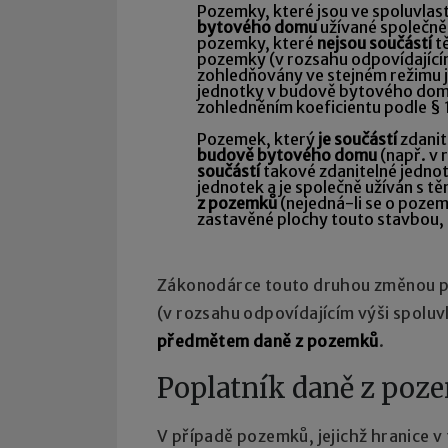
Pozemky, které jsou ve spoluvlast
bytového domu
užívané společně 
pozemky, které
nejsou součástí
tě
pozemky (v rozsahu odpovídajícím
zohledňovány ve stejném režimu j
jednotky v budově bytového domu 
zohledněním koeficientu podle § 1
Pozemek, který
je součástí
zdanit
budově bytového domu
(např. v
součástí
takové zdanitelné jednotk
jednotek a je společně užíván s t
z pozemků
(nejedná-li se o poze
zastavěné plochy touto stavbou,
Zákonodárce touto druhou změnou 
(v rozsahu odpovídajícím výši spolu
předmětem daně z pozemků
.
Poplatník daně z pozem
V případě pozemků, jejichž hranice v