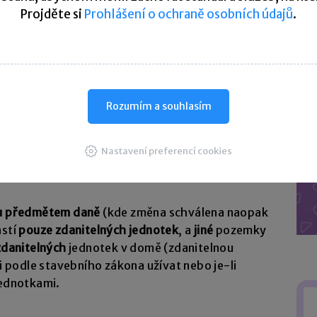
Projděte si
Prohlášení o ochraně osobních údajů
.
ů (od 1. 1. 2016)
daně, mělo dojít ke dvěma změnám:
Rozumím a souhlasím
(s výjimkou rybníků sloužících k intenzivnímu
Nastavení preferencí cookies
ít ke změně terminologie – tato změna nakonec
u předmětem daně
(kde změna schválena naopak
ástí
pouze zdanitelných jednotek
, a
jiné
pozemky
zdanitelných
jednotek v domě (zdanitelnou
ji podle stavebního zákona užívat nebo je-li
jednotkami.