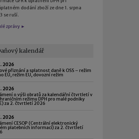
ormace GFŘ k uplatnění DPH při
úplatném dodání zboží ze dne 1. srpna
 se ruší.
hlé zprávy ►
aňový kalendář
7. 2026
vé přiznání a splatnost daně k OSS – režim
o EU, režim EU, dovozní režim
7. 2026
mení o výši obratů za kalendářní čtvrtletí v
shraničním režimu DPH pro malé podniky
) za 2. čtvrtletí 2026
7. 2026
ámení CESOP (Centrální elektronický
ém platebních informací) za 2. čtvrtletí
6