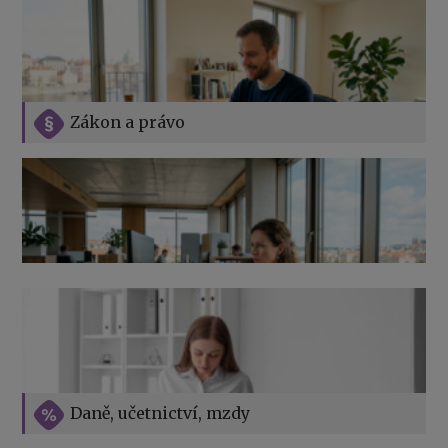
Zákon a právo
Jak na podnikání při rodičovské dovolené
Přehledy pro OSSZ a zdravotní pojišťovny – jak na ně
v roce 2026
Vše o překážkách v práci na straně zaměstnavatele
Daně, učetnictví, mzdy