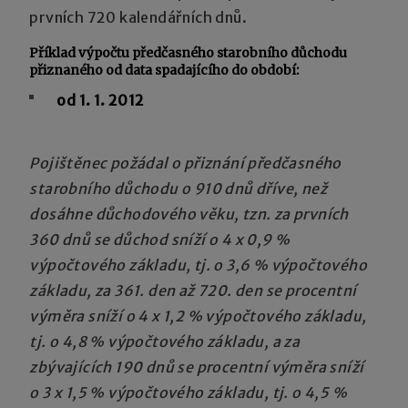
prvních 720 kalendářních dnů.
Příklad výpočtu předčasného starobního důchodu
přiznaného od data spadajícího do období:
od 1. 1. 2012
Pojištěnec požádal o přiznání předčasného
starobního důchodu o 910 dnů dříve, než
dosáhne důchodového věku, tzn. za prvních
360 dnů se důchod sníží o 4 x 0,9 %
výpočtového základu, tj. o 3,6 % výpočtového
základu, za 361. den až 720. den se procentní
výměra sníží o 4 x 1,2 % výpočtového základu,
tj. o 4,8 % výpočtového základu, a za
zbývajících 190 dnů se procentní výměra sníží
o 3 x 1,5 % výpočtového základu, tj. o 4,5 %