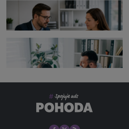
Výpověď ze zdravotních důvodů 2026 – průvodce pro
zaměstnavatele
Co pohlídat při přebírání účetnictví
Změny ve zdravotním pojištění v roce 2026