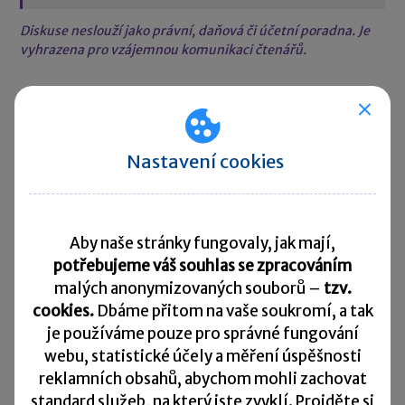
Diskuse neslouží jako právní, daňová či účetní poradna. Je
vyhrazena pro vzájemnou komunikaci čtenářů.
Pro přidání komentáře se
přihlaste
.
Nastavení cookies
Aby naše stránky fungovaly, jak mají,
Rychlé zprávy
potřebujeme váš souhlas se zpracováním
malých anonymizovaných souborů –
tzv.
ČSSZ vydala nového průvodce pro OSVČ
cookies.
Dbáme přitom na vaše soukromí, a tak
28. 07. 2026
|
Počet OSVČ v Česku dál roste. Na konci
je
používáme pouze pro správné fungování
roku 2025 jich bylo více než 1,17 milionu. ČSSZ proto
webu, statistické účely a měření úspěšnosti
vydala nového Průvodce sociálním zabezpečením pro
reklamních obsahů, abychom mohli zachovat
OSVČ, který má začínajícím i stávajícím podnikatelům
standard služeb, na který jste zvyklí. Projděte si