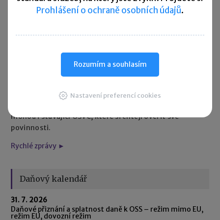
usnadnit orientaci v jejich povinnostech. Příručka
Prohlášení o ochraně osobních údajů
.
vysvětluje například přihlášení k pojištění, placení záloh,
důchodové a nemocenské pojištění, podávání přehledů,
paušální režim nebo elektronickou komunikaci přes
ePortál ČSSZ. Zaměřuje se také na povinnosti OSVČ při
podnikání v rámci Evropské unie. Průvodce upozorňuje
Rozumím a souhlasím
i na důležitost včasného a správného placení pojistného
– nezaplacené důchodové pojištění se například
nezapočítává do doby pojištění pro důchod. Publikace je
Nastavení preferencí cookies
určena především začínajícím podnikatelům, ale využít ji
mohou i stávající OSVČ, které si chtějí ověřit své
povinnosti.
Rychlé zprávy ►
Daňový kalendář
31. 7. 2026
Daňové přiznání a splatnost daně k OSS – režim mimo EU,
režim EU, dovozní režim