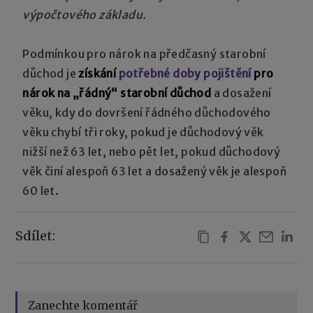
výpočtového základu.
Podmínkou pro nárok na předčasný starobní
důchod je
získání
potřebné doby pojištění
pro
nárok na „řádný“ starobní důchod
a dosažení
věku, kdy do dovršení řádného důchodového
věku chybí tři roky, pokud je důchodový věk
nižší než 63 let, nebo pět let, pokud důchodový
věk činí alespoň 63 let a dosažený věk je alespoň
60 let.
Sdílet:
Zanechte komentář