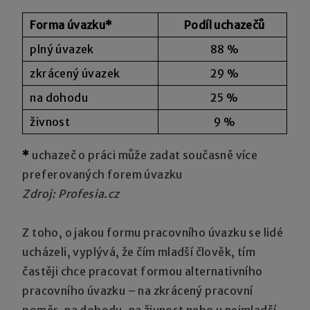
Forma úvazku*
Podíl uchazečů
plný úvazek
88 %
zkrácený úvazek
29 %
na dohodu
25 %
živnost
9 %
*
uchazeč o práci může zadat současně více
preferovaných forem úvazku
Zdroj: Profesia.cz
Z toho, o jakou formu pracovního úvazku se lidé
ucházeli, vyplývá, že čím mladší člověk, tím
častěji chce pracovat formou alternativního
pracovního úvazku – na zkrácený pracovní
poměr, na dohodu, na živnost nebo u nejmladší