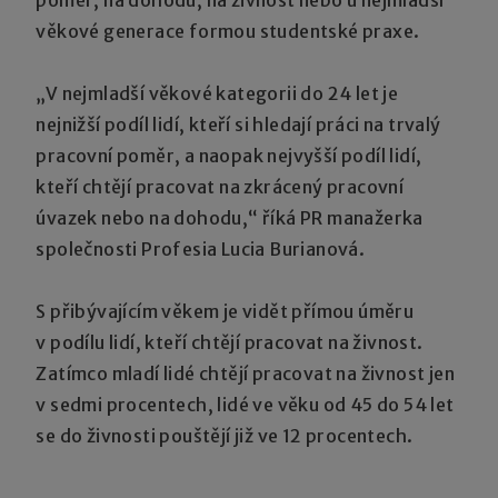
věkové generace formou studentské praxe.
„V nejmladší věkové kategorii do 24 let je
nejnižší podíl lidí, kteří si hledají práci na trvalý
pracovní poměr, a naopak nejvyšší podíl lidí,
kteří chtějí pracovat na zkrácený pracovní
úvazek nebo na dohodu,“ říká PR manažerka
společnosti Profesia Lucia Burianová.
S přibývajícím věkem je vidět přímou úměru
v podílu lidí, kteří chtějí pracovat na živnost.
Zatímco mladí lidé chtějí pracovat na živnost jen
v sedmi procentech, lidé ve věku od 45 do 54 let
se do živnosti pouštějí již ve 12 procentech.