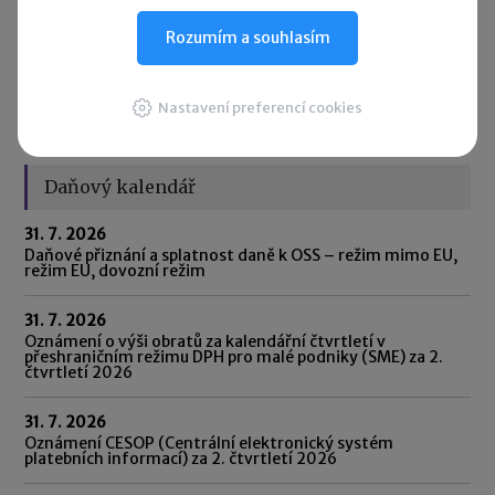
určena především začínajícím podnikatelům, ale využít ji
Rozumím a souhlasím
mohou i stávající OSVČ, které si chtějí ověřit své
povinnosti.
Nastavení preferencí cookies
Rychlé zprávy ►
Daňový kalendář
31. 7. 2026
Daňové přiznání a splatnost daně k OSS – režim mimo EU,
režim EU, dovozní režim
31. 7. 2026
Oznámení o výši obratů za kalendářní čtvrtletí v
přeshraničním režimu DPH pro malé podniky (SME) za 2.
čtvrtletí 2026
31. 7. 2026
Oznámení CESOP (Centrální elektronický systém
platebních informací) za 2. čtvrtletí 2026