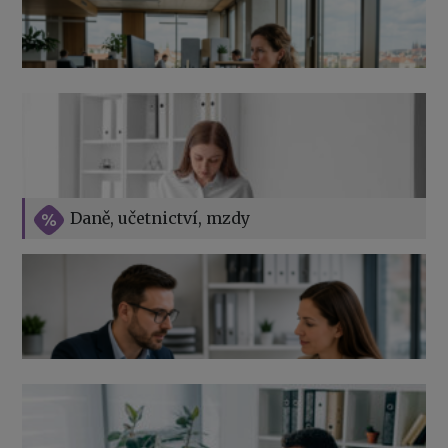
Přehledy pro OSSZ a zdravotní pojišťovny – jak na ně
v roce 2026
Vše o překážkách v práci na straně zaměstnavatele
Daně, učetnictví, mzdy
Výpověď ze zdravotních důvodů 2026 – průvodce pro
zaměstnavatele