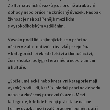
Z alternativních úvazků jsou pro ně atraktivní
dohody nebo práce na zkrácený úvazek. Naopak
živnost je nejrozšířenější mezi lidmi
s vysokoškolským vzděláním.
Vysoký podíl lidí zajímajících se o práci na
některý z alternativních úvazků je zejména
v kategoriích překladatelství a tlumočnictví,
žurnalistika, polygrafie a média nebo v umění
a kultuře.
„Spíše umělecké nebo kreativní kategorie mají
vysoký podíl lidí, kteří si hledají práci na dohodu
nebo na zkrácený pracovní úvazek. Mezi
kategorie, kde lidé hledají práci také na jiné
formy úvazku než trvalý pracovní poměr, patří