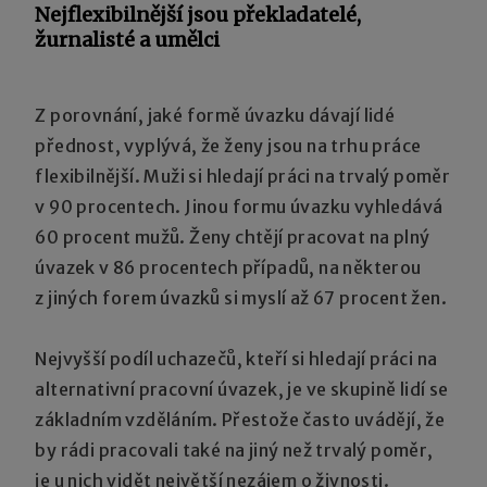
Nejflexibilnější jsou překladatelé,
žurnalisté a umělci
Z porovnání, jaké formě úvazku dávají lidé
přednost, vyplývá, že ženy jsou na trhu práce
flexibilnější. Muži si hledají práci na trvalý poměr
v 90 procentech. Jinou formu úvazku vyhledává
60 procent mužů. Ženy chtějí pracovat na plný
úvazek v 86 procentech případů, na některou
z jiných forem úvazků si myslí až 67 procent žen.
Nejvyšší podíl uchazečů, kteří si hledají práci na
alternativní pracovní úvazek, je ve skupině lidí se
základním vzděláním. Přestože často uvádějí, že
by rádi pracovali také na jiný než trvalý poměr,
je u nich vidět největší nezájem o živnosti.