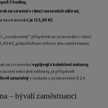
espoň 3 hodiny
,
rok na stravné v rámci cestovních náhrad
,
u na stravování
je 123,90 Kč
.
í „osvobozený“ příspěvek na stravování v rámci
123,90 Kč, pokud během tohoto dne zaměstnanec
ek na stravování
vyplývají z kolektivní smlouvy
,
racovní nebo jiné smlouvy, je příspěvek
ňově uznatelný
v souladu s ustanovením § 24
na – bývalí zaměstnanci