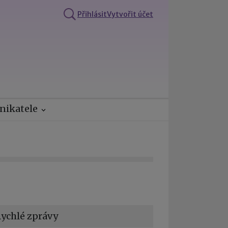
Přihlásit
Vytvořit účet
nikatele
ychlé zprávy