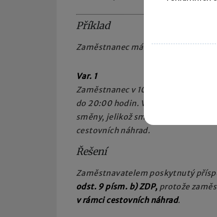
Příklad
Zaměstnanec má stanovenou směnu 
Var. 1
Zaměstnanec v 10:00 hodin (po odpr
do 20:00 hodin. V 15:00 hodin, po p
směny, jelikož směna končí v 15:30 
cestovních náhrad.
Řešení
Zaměstnavatelem poskytnutý přísp
odst. 9 písm. b) ZDP,
protože zaměs
v rámci cestovních náhrad
.