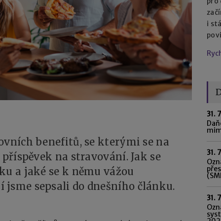
pro
začí
i st
pov
Ryc
D
31. 
Daňo
mim
ovních benefitů, se kterými se na
31. 
 příspěvek na stravování. Jak se
Ozná
pře
vku a jaké se k němu vážou
(SME
 jsme sepsali do dnešního článku.
31. 
Ozn
syst
202