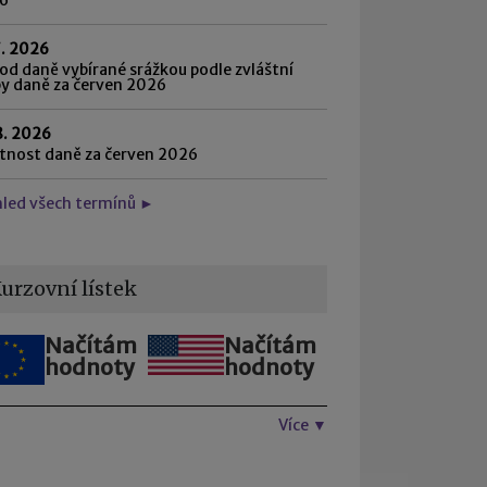
7. 2026
d daně vybírané srážkou podle zvláštní
by daně za červen 2026
8. 2026
atnost daně za červen 2026
hled všech termínů ►
urzovní lístek
Načítám
Načítám
hodnoty
hodnoty
Více ▼