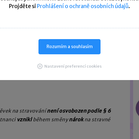
Projděte si
Prohlášení o ochraně osobních údajů
.
od 7:00 hodin do 15:30 hodin.
Rozumím a souhlasím
acování 3 hodin) odjede na pracovní cestu
ěti hodinách na pracovní cestě (tedy během
Nastavení preferencí cookies
hodin) mu vzniká nárok na stravné v rámci
ěvek na stravování
není osvobozen podle § 6
tnanci
vznikl
během směny
nárok
na stravné