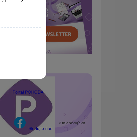
Portál POHODA
8 tisíc sledujících
Sledujte nás