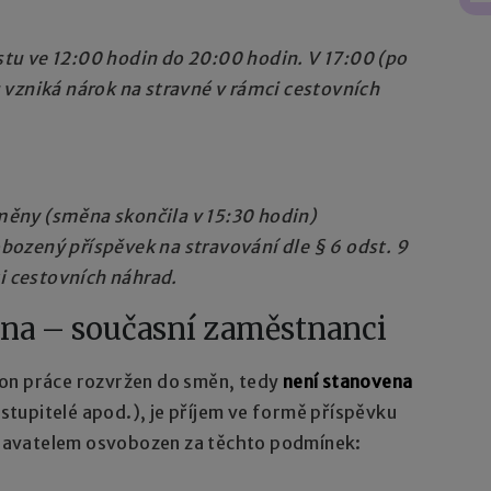
tu ve 12:00 hodin do 20:00 hodin. V 17:00 (po
 vzniká nárok na stravné v rámci cestovních
ny (směna skončila v 15:30 hodin)
ozený příspěvek na stravování dle § 6 odst. 9
ci cestovních náhrad.
ěna – současní zaměstnanci
on práce rozvržen do směn, tedy
není stanovena
zastupitelé apod.), je příjem ve formě příspěvku
navatelem osvobozen za těchto podmínek: