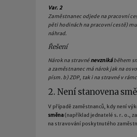
Var. 2
Zaměstnanec odjede na pracovní ces
pěti hodinách na pracovní cestě) mu
náhrad.
Řešení
Nárok na stravné
nevzniká
během smě
a zaměstnanec má nárok jak na osvob
písm. b) ZDP, tak i na stravné v rám
2. Není stanovena sm
V případě zaměstnanců, kdy není výk
směna
(například jednatelé s. r. o., 
na stravování poskytnutého zaměst