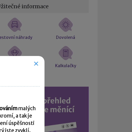
žitečné informace
estovní náhrady
Dovolená
árok na placené
Kalkulačky
volno
acováním
malých
romí, a tak je
ení úspěšnosti
 jste zvyklí.