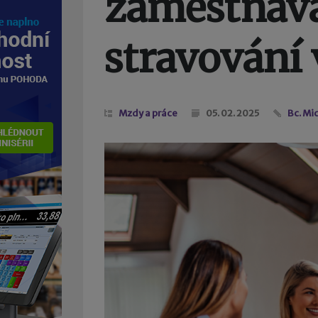
zaměstnava
stravování 
Mzdy a práce
05. 02. 2025
Bc. Mi