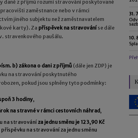
ly daně z příjmů rozumí stravování poskytované
 pracovišti zaměstnance nebo v rámci
31. 
ctvím jiného subjektu než zaměstnavatelem
Odvo
saz
nkové karty). Za
příspěvek na stravování
se dále
zv. stravenkového paušálu.
10. 
Spl
Pře
písm. b) zákona o dani z příjmů
(dále jen ZDP) je
vku na stravování poskytnutého
K
obozen, pokud jsou splněny tyto podmínky:
espoň 3 hodiny
,
rok na stravné v rámci cestovních náhrad
,
u na stravování
za jednu směnu je 123,90 Kč
 příspěvku na stravování za jednu směnu