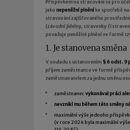
Příspěvkem na stravování se pro úče
jako
nepeněžní plnění
ke spotřebě na
stravování zajišťovaného prostředni
(závodní jídelny, stravenky či strave
považuje peněžité plnění ve formě t
1. Je stanovena směna
V souladu s ustanovením
§ 6 odst. 9 
příjem zaměstnance ve formě příspě
zaměstnavatelem za jednu směnu osv
zaměstnanec
vykonával práci al
nevznikl mu během této směny ná
maximální výše jednoho příspěvk
(v roce 2024 byla maximální výše
116,20 Kč).