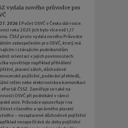
SZ vydala nového průvodce pro
VČ
 07. 2026
|
Počet OSVČ v Česku dál roste.
onci roku 2025 jich bylo více než 1,17
ionu. ČSSZ proto vydala nového Průvodce
iálním zabezpečením pro OSVČ, který má
najícím i stávajícím podnikatelům
dnit orientaci v jejich povinnostech.
učka vysvětluje například přihlášení
jištění, placení záloh, důchodové
emocenské pojištění, podávání přehledů,
šální režim nebo elektronickou komunikaci
 ePortál ČSSZ. Zaměřuje se také na
innosti OSVČ při podnikání v rámci
pské unie. Průvodce upozorňuje i na
ežitost včasného a správného placení
istného – nezaplacené důchodové pojištění
apříklad nezapočítává do doby pojištění