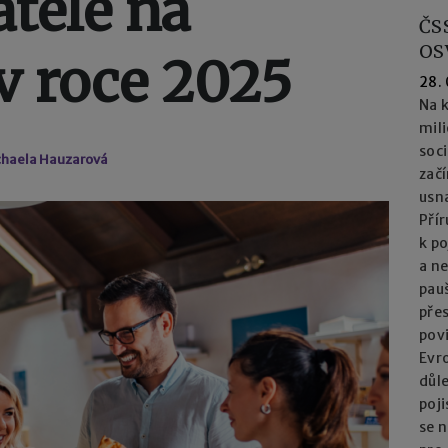
tele na
ČS
OS
v roce 2025
28.
Na k
mil
soc
chaela Hauzarová
začí
usna
Přír
k po
a n
pau
přes
pov
Evro
důl
poj
se n