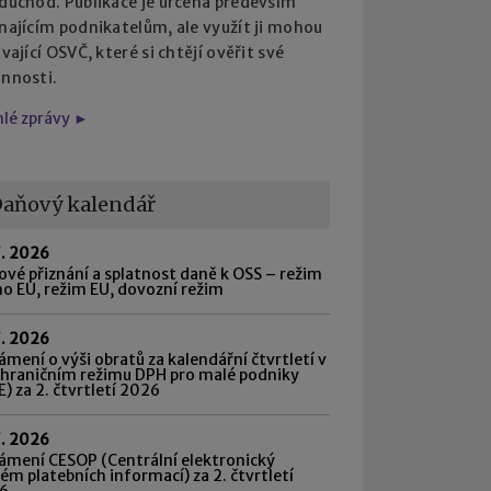
 důchod. Publikace je určena především
najícím podnikatelům, ale využít ji mohou
ávající OSVČ, které si chtějí ověřit své
innosti.
hlé zprávy ►
aňový kalendář
7. 2026
vé přiznání a splatnost daně k OSS – režim
o EU, režim EU, dovozní režim
7. 2026
mení o výši obratů za kalendářní čtvrtletí v
shraničním režimu DPH pro malé podniky
) za 2. čtvrtletí 2026
7. 2026
ámení CESOP (Centrální elektronický
ém platebních informací) za 2. čtvrtletí
6