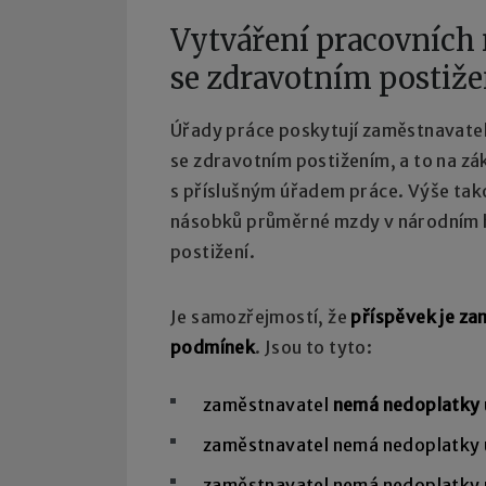
Vytváření pracovních 
se zdravotním postiž
Úřady práce poskytují zaměstnavate
se zdravotním postižením, a to na 
s příslušným úřadem práce. Výše ta
násobků průměrné mzdy v národním ho
postižení.
Je samozřejmostí, že
příspěvek je za
podmínek
. Jsou to tyto:
zaměstnavatel
nemá nedoplatky
zaměstnavatel nemá nedoplatky u
zaměstnavatel nemá nedoplatky u