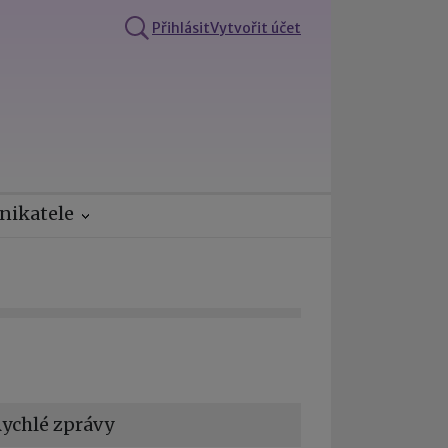
Přihlásit
Vytvořit účet
nikatele
ychlé zprávy