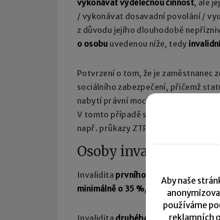
vykonávat výdělečnou činnost
, ale 
/ vykonávat dosavadní povolání / vyu
z důvodu jejího dlouhodobě nepřízni
o osobu
uvedenou níže, tedy
invalidn
Potvrzení o tom, že je zaměstnanec
sociálního zabezpečení, přičemž sta
nabytí právní moci rozhodnutí. Pozor
V tomto případě se
nejedná o rozhod
např. průkazy ZTP apod.
Osoby invalidní v prv
Invalidita
prvního stupně
se týká oso
Aby naše stránk
minimálně o 35 %, maximálně však o
anonymizova
používáme pou
reklamních o
Invalidita
druhého stupně
se týká os