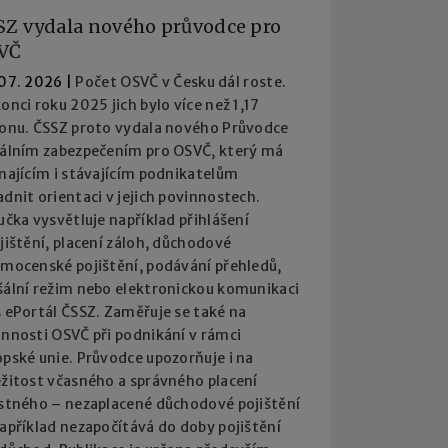
SZ vydala nového průvodce pro
VČ
 07. 2026
|
Počet OSVČ v Česku dál roste.
onci roku 2025 jich bylo více než 1,17
ionu. ČSSZ proto vydala nového Průvodce
iálním zabezpečením pro OSVČ, který má
najícím i stávajícím podnikatelům
dnit orientaci v jejich povinnostech.
učka vysvětluje například přihlášení
jištění, placení záloh, důchodové
emocenské pojištění, podávání přehledů,
šální režim nebo elektronickou komunikaci
 ePortál ČSSZ. Zaměřuje se také na
innosti OSVČ při podnikání v rámci
pské unie. Průvodce upozorňuje i na
ežitost včasného a správného placení
istného – nezaplacené důchodové pojištění
apříklad nezapočítává do doby pojištění