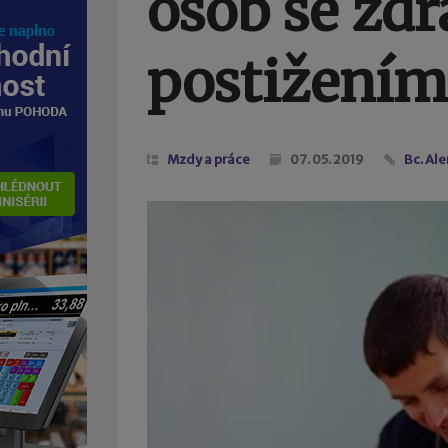
osob se zd
postižením
Mzdy a práce
07. 05. 2019
Bc. Al