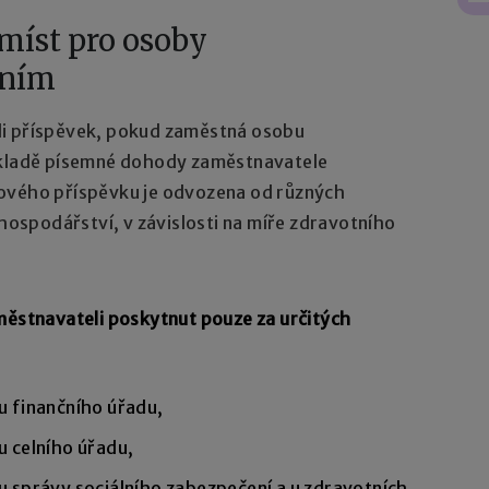
míst pro osoby
ením
li příspěvek, pokud zaměstná osobu
základě písemné dohody zaměstnavatele
kového příspěvku je odvozena od různých
spodářství, v závislosti na míře zdravotního
městnavateli poskytnut pouze za určitých
u finančního úřadu,
 celního úřadu,
 správy sociálního zabezpečení a u zdravotních