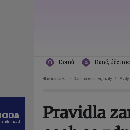
Domů
Daně, účetnic
Hlavní stránka
Daně, účetnictví, mzdy
Mzdy 
Pravidla z