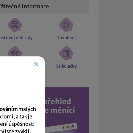
žitečné informace
estovní náhrady
Dovolená
árok na placené
Kalkulačky
volno
acováním
malých
romí, a tak je
ení úspěšnosti
 jste zvyklí.