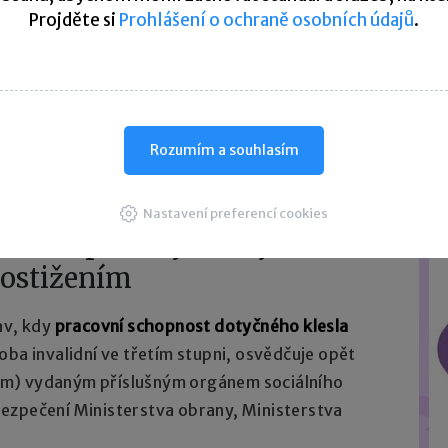
Projděte si
Prohlášení o ochraně osobních údajů
.
tupni je ze zákona považována za osobu
je v tomto případě posudek (rozhodnutí)
ušným orgánem sociálního zabezpečení, orgánem
Rozumím a souhlasím
 obrany, Ministerstva spravedlnosti
Nastavení preferencí cookies
tím stupni – tj. osoby
postižením
av, kdy
pracovní schopnost dotyčného klesla
soba invalidní ve třetím stupni, osvědčuje opět
ím) vydaným příslušným orgánem sociálního
ezpečení Ministerstva obrany, Ministerstva