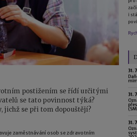
pro
začí
i st
pov
Ryc
D
31. 
Daňo
mim
otním postižením se řídí určitými
31. 
atelů se tato povinnost týká?
Ozná
pře
, jichž se při tom dopouštějí?
(SME
31. 
Ozn
avuje zaměstnávání osob se zdravotním
syst
202