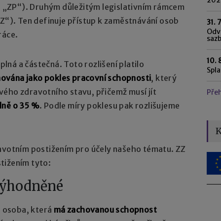
n „ZP“). Druhým důležitým legislativním rámcem
ZZ“). Ten definuje přístup k zaměstnávání osob
31. 
Odvo
ráce.
saz
10. 
 plná a částečná. Toto rozlišení platilo
Spl
inována jako pokles pracovní schopnosti
, který
vého zdravotního stavu, přičemž musí jít
Pře
lně o 35 %
. Podle míry poklesu pak rozlišujeme
K
ravotním postižením pro účely našeho tématu. ZZ
tižením tyto:
výhodněné
 osoba, která
má zachovanou schopnost