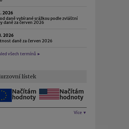
7. 2026
d daně vybírané srážkou podle zvláštní
by daně za červen 2026
8. 2026
atnost daně za červen 2026
hled všech termínů ►
urzovní lístek
Načítám
Načítám
hodnoty
hodnoty
Více ▼