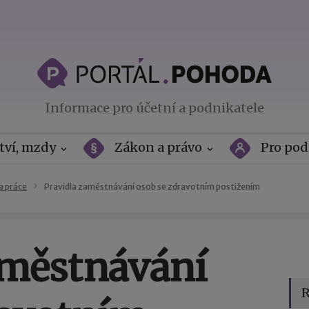
Informace pro účetní a podnikatele
tví, mzdy
Zákon a právo
Pro pod
a práce
Pravidla zaměstnávání osob se zdravotním postižením
aměstnávání
R