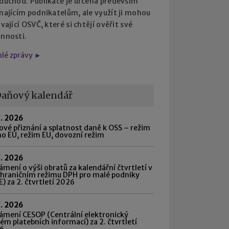
 důchod. Publikace je určena především
najícím podnikatelům, ale využít ji mohou
ávající OSVČ, které si chtějí ověřit své
innosti.
hlé zprávy ►
aňový kalendář
7. 2026
vé přiznání a splatnost daně k OSS – režim
o EU, režim EU, dovozní režim
7. 2026
mení o výši obratů za kalendářní čtvrtletí v
shraničním režimu DPH pro malé podniky
) za 2. čtvrtletí 2026
7. 2026
ámení CESOP (Centrální elektronický
ém platebních informací) za 2. čtvrtletí
6