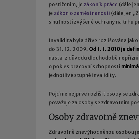
postižením, je
zákoník práce
(dále je
je
zákon o zaměstnanosti
(dále jen „
s nutností zvýšené ochrany na trhu p
Invalidita byla dříve rozlišována jako
do 31. 12. 2009.
Od 1. 1. 2010 je def
nastal z důvodu dlouhodobě nepřízni
o pokles pracovní schopnosti
minimá
jednotlivé stupně invalidity.
Pojďme nejprve rozlišit osoby se zd
považuje za osoby se zdravotním pos
Osoby zdravotně zne
Zdravotně znevýhodněnou osobou je