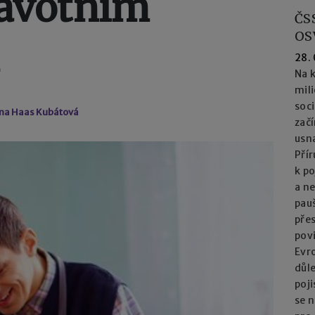
ravotním
ČS
OS
28.
Na k
mil
soc
ena Haas Kubátová
začí
usna
Přír
k po
a n
pau
přes
pov
Evro
důl
poj
se n