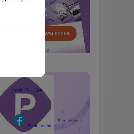
Portál POHODA
8 tisíc sledujících
Sledujte nás