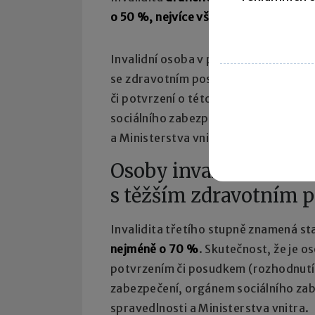
o 50 %, nejvíce však o 69 %
.
Invalidní osoba v prvním či druhém s
se zdravotním postižením. Průkazný 
či potvrzení o této invaliditě přísl
sociálního zabezpečení Ministerstva
a Ministerstva vnitra.
Osoby invalidní ve tře
s těžším zdravotním 
Invalidita třetího stupně znamená st
nejméně o 70 %
. Skutečnost, že je o
potvrzením či posudkem (rozhodnut
zabezpečení, orgánem sociálního zab
spravedlnosti a Ministerstva vnitra.