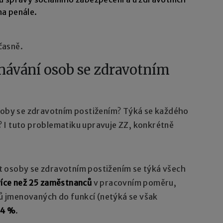
na penále.
časně.
návání osob se zdravotním
osoby se zdravotním postižením? Týká se každého
 I tuto problematiku upravuje ZZ, konkrétně
 osoby se zdravotním postižením se týká všech
více než 25 zaměstnanců
v pracovním poměru,
 jmenovaných do funkcí (netýká se však
 4 %
.