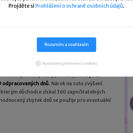
městnavatel nezaslal ČSSZ sám. Osoby
Projděte si
Prohlášení o ochraně osobních údajů
.
 předkládají výpis z evidence OSVČ, který jim
ší?
Rozumím a souhlasím
e
individuální
, protože se stanovuje
yl důchodci vyměřen jeho starobní důchod.
Nastavení preferencí cookies
oučasně při něm pracují, činí z výšení
0,4 %
0 odpracovaných dnů
. Nárok na toto zvýšení
, kterým důchodce získal 360 započitatelných
zhodnocený zbytek dnů se použije pro eventuální