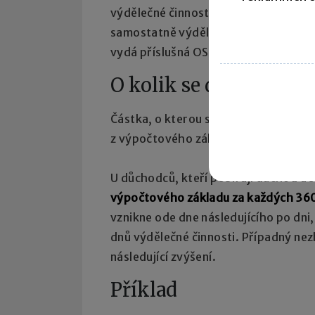
výdělečné činnosti, pokud ho již za
samostatně výdělečně činné („OSVČ“)
vydá příslušná OSSZ.
O kolik se důchod zvý
Částka, o kterou se důchod navýší, j
z výpočtového základu, ze kterého b
U důchodců, kteří pobírají důchod a s
výpočtového základu za každých 36
vznikne ode dne následujícího po dni
dnů výdělečné činnosti. Případný ne
následující zvýšení.
Příklad