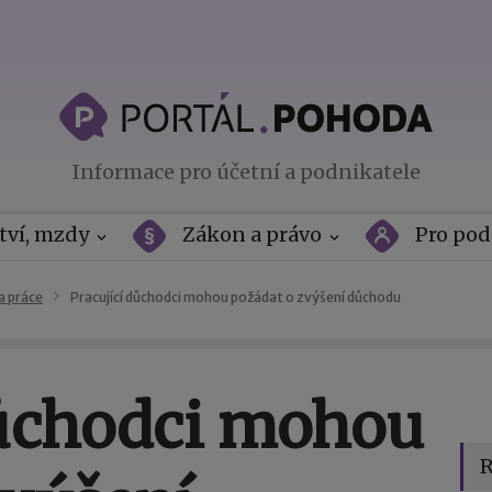
Informace pro účetní a podnikatele
tví, mzdy
Zákon a právo
Pro pod
a práce
Pracující důchodci mohou požádat o zvýšení důchodu
důchodci mohou
R