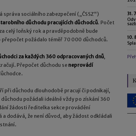
31. 
ká správa sociálního zabezpečení („ČSSZ“)
Odvo
starobního důchodu pracujících důchodců
. Počet
saz
za celý loňský rok a pravděpodobně bude
10. 
i o přepočet požádalo téměř 70 000 důchodců.
Spl
důchodci za každých 360 odpracovaných dnů
,
Pře
okračují. Přepočet důchodu se
neprovádí
 důchodce.
K
 při důchodu dlouhodobě pracují či podnikají,
 důchodu požádali ideálně vždy po získání 360
dání žádosti ředitelka sekce provádění
 a dodává, že není důvod, aby žádost odkládali
stnání.