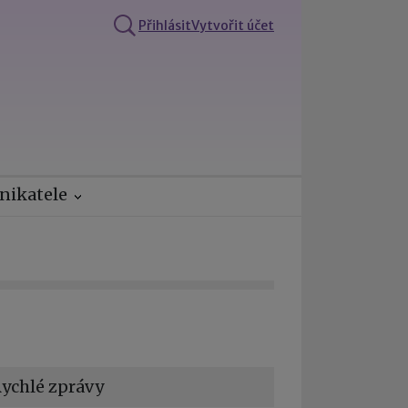
Přihlásit
Vytvořit účet
nikatele
ychlé zprávy