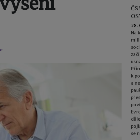
zvýšení
ČS
OS
28.
Na k
mil
soc
e
začí
usna
Přír
k po
a n
pau
přes
pov
Evro
důl
poj
se n