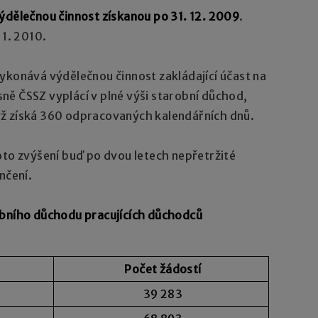
ýdělečnou činnost získanou po 31. 12. 2009
.
 1. 2010.
konává výdělečnou činnost zakládající účast na
ně ČSSZ vyplácí v plné výši starobní důchod,
yž získá 360 odpracovaných kalendářních dnů.
to zvýšení buď po dvou letech nepřetržité
nčení.
obního důchodu pracujících důchodců
Počet žádostí
39 283