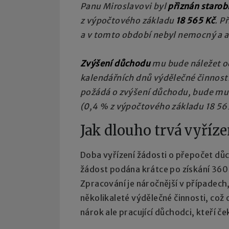
Panu Miroslavovi byl
přiznán starob
z výpočtového základu
18 565 Kč
. P
a v tomto období nebyl nemocný a a
Zvýšení důchodu
mu bude náležet od
kalendářních dnů výdělečné činnosti
požádá o zvýšení důchodu, bude mu
(0,4 % z výpočtového základu 18 56
Jak dlouho trvá vyříze
Doba vyřízení žádosti o přepočet důc
žádost podána krátce po získání 360
Zpracování je náročnější v případech
několikaleté výdělečné činnosti, což 
nárok ale pracující důchodci, kteří če