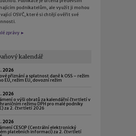
 důchod. Publikace je určena především
najícím podnikatelům, ale využít ji mohou
ávající OSVČ, které si chtějí ověřit své
innosti.
hlé zprávy ►
aňový kalendář
7. 2026
vé přiznání a splatnost daně k OSS – režim
o EU, režim EU, dovozní režim
7. 2026
mení o výši obratů za kalendářní čtvrtletí v
shraničním režimu DPH pro malé podniky
) za 2. čtvrtletí 2026
7. 2026
ámení CESOP (Centrální elektronický
ém platebních informací) za 2. čtvrtletí
6