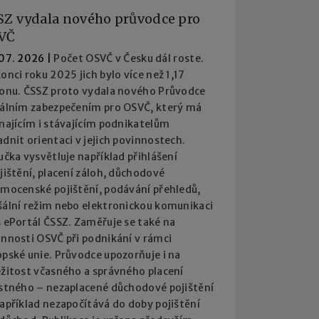
SZ vydala nového průvodce pro
VČ
 07. 2026
|
Počet OSVČ v Česku dál roste.
onci roku 2025 jich bylo více než 1,17
ionu. ČSSZ proto vydala nového Průvodce
iálním zabezpečením pro OSVČ, který má
najícím i stávajícím podnikatelům
dnit orientaci v jejich povinnostech.
učka vysvětluje například přihlášení
jištění, placení záloh, důchodové
emocenské pojištění, podávání přehledů,
šální režim nebo elektronickou komunikaci
 ePortál ČSSZ. Zaměřuje se také na
innosti OSVČ při podnikání v rámci
pské unie. Průvodce upozorňuje i na
ežitost včasného a správného placení
istného – nezaplacené důchodové pojištění
apříklad nezapočítává do doby pojištění