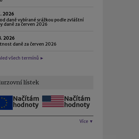
7. 2026
d daně vybírané srážkou podle zvláštní
by daně za červen 2026
8. 2026
atnost daně za červen 2026
hled všech termínů ►
urzovní lístek
Načítám
Načítám
hodnoty
hodnoty
Více ▼