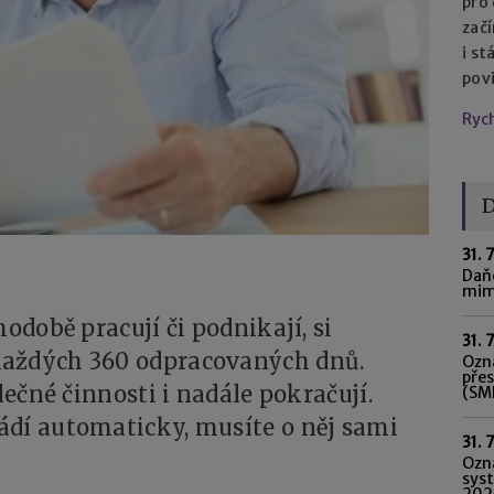
pro
začí
i st
pov
Ryc
D
31. 
Daňo
mim
hodobě pracují či podnikají, si
31. 
každých 360 odpracovaných dnů.
Ozná
pře
lečné činnosti i nadále pokračují.
(SME
ádí automaticky, musíte o něj sami
31. 
Ozn
syst
202