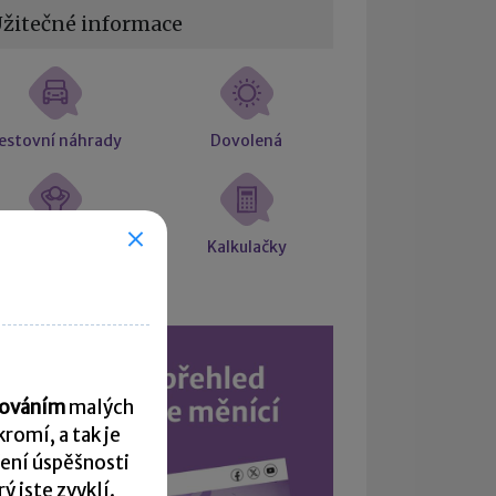
žitečné informace
estovní náhrady
Dovolená
árok na placené
Kalkulačky
volno
acováním
malých
romí, a tak je
ení úspěšnosti
 jste zvyklí.