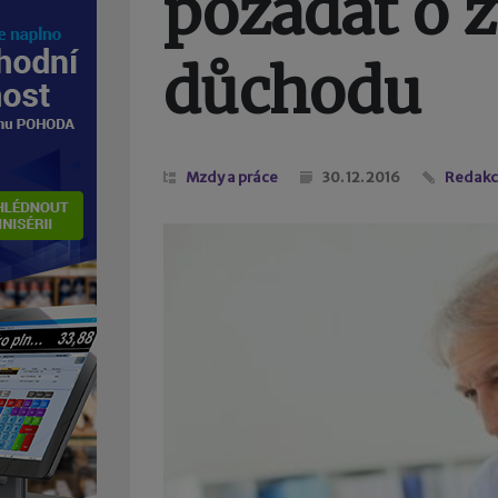
požádat o 
důchodu
Mzdy a práce
30. 12. 2016
Redakc