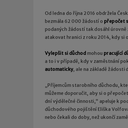
Od ledna do října 2016 obdržela Čes
bezmála 62 000 žádostí o
přepočet 
podaných žádostí tak dosáhl úrovně 
atakovat hranici z roku 2014, kdy s
Vylepšit si důchod
mohou
pracující 
a to i v případě, kdy v zaměstnání p
automaticky
, ale na základě žádosti
„Příjemcům starobního důchodu, kteří
můžeme doporučit, aby si o přepočet
dní výdělečné činnosti,“ apeluje k po
důchodového pojištění Eliška Volfová
nebo čekali do doby, než ukončí zamě