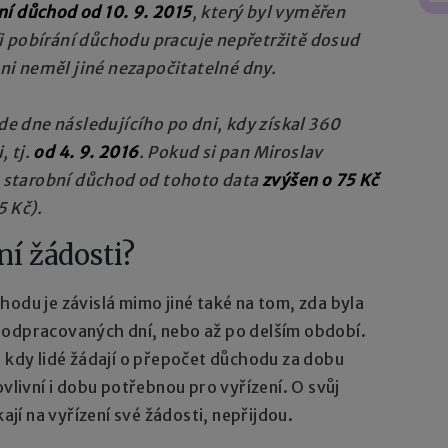
ní důchod od 10. 9. 2015
, který byl vyměřen
ři pobírání důchodu pracuje nepřetržitě dosud
ni neměl jiné nezapočitatelné dny.
e dne následujícího po dni, kdy získal 360
, tj.
od 4. 9. 2016
. Pokud si pan Miroslav
 starobní důchod od tohoto data
zvýšen o 75 Kč
5 Kč).
ní žádosti?
hodu je závislá mimo jiné také na tom, zda byla
 odpracovaných dní, nebo až po delším období.
, kdy lidé žádají o přepočet důchodu za dobu
ovlivní i dobu potřebnou pro vyřízení. O svůj
kají na vyřízení své žádosti, nepřijdou.