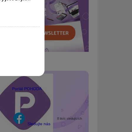
Portál POHODA
8 tisíc sledujících
Sledujte nás