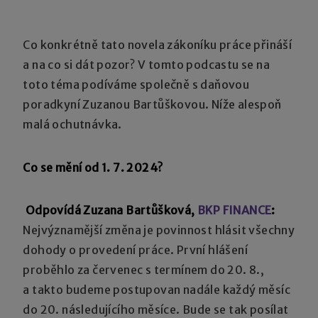
Co konkrétně tato novela zákoníku práce přináší
a na co si dát pozor? V tomto podcastu se na
toto téma podíváme společně s daňovou
poradkyní Zuzanou Bartůškovou. Níže alespoň
malá ochutnávka.
Co se mění od 1. 7. 2024?
Odpovídá Zuzana Bartůšková,
BKP FINANCE
:
Nejvýznamější změna je povinnost hlásit všechny
dohody o provedení práce. První hlášení
proběhlo za červenec s termínem do 20. 8.,
a takto budeme postupovan nadále každý měsíc
do 20. následujícího měsíce. Bude se tak posílat