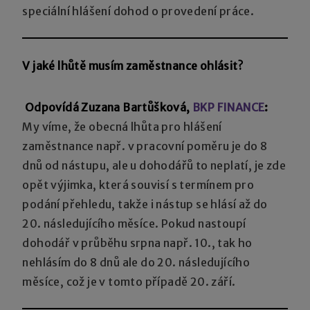
speciální hlášení dohod o provedení práce.
V jaké lhůtě musím zaměstnance ohlásit?
Odpovídá Zuzana Bartůšková,
BKP FINANCE
:
My víme, že obecná lhůta pro hlášení
zaměstnance např. v pracovní poměru je do 8
dnů od nástupu, ale u dohodářů to neplatí, je zde
opět výjimka, která souvisí s termínem pro
podání přehledu, takže i nástup se hlásí až do
20. následujícího měsíce. Pokud nastoupí
dohodář v průběhu srpna např. 10., tak ho
nehlásím do 8 dnů ale do 20. následujícího
měsíce, což je v tomto případě 20. září.