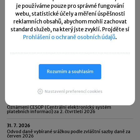
povinnosti.
je
používáme pouze pro správné fungování
webu, statistické účely a měření úspěšnosti
Rychlé zprávy ►
reklamních obsahů, abychom mohli zachovat
standard služeb, na který jste zvyklí. Projděte si
Daňový kalendář
Prohlášení o ochraně osobních údajů
.
31. 7. 2026
Daňové přiznání a splatnost daně k OSS – režim mimo EU,
režim EU, dovozní režim
Rozumím a souhlasím
31. 7. 2026
Oznámení o výši obratů za kalendářní čtvrtletí v
přeshraničním režimu DPH pro malé podniky (SME) za 2.
čtvrtletí 2026
Nastavení preferencí cookies
31. 7. 2026
Oznámení CESOP (Centrální elektronický systém
platebních informací) za 2. čtvrtletí 2026
31. 7. 2026
Odvod daně vybírané srážkou podle zvláštní sazby daně za
červen 2026