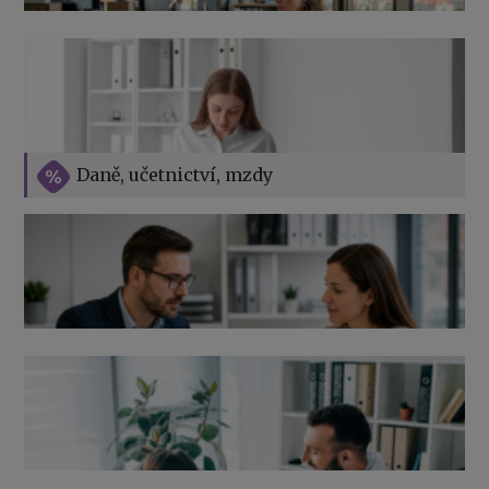
v roce 2026
Vše o překážkách v práci na straně zaměstnavatele
Daně, učetnictví, mzdy
Výpověď ze zdravotních důvodů 2026 – průvodce pro
zaměstnavatele