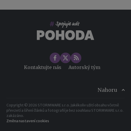
Co pohlídat při přebírání účetnictví
Změny ve zdravotním pojištění v roce 2026
Kontaktujte nás
Autorský tým
Nahoru
Copyright © 2026 STORMWARE s.r.o. Jakékoliv užití obsahu včetně
převzetí a šíření článků a fotografií je bez souhlasu STORMWARE s.r.o.
zakázáno.
Změna nastavení cookies