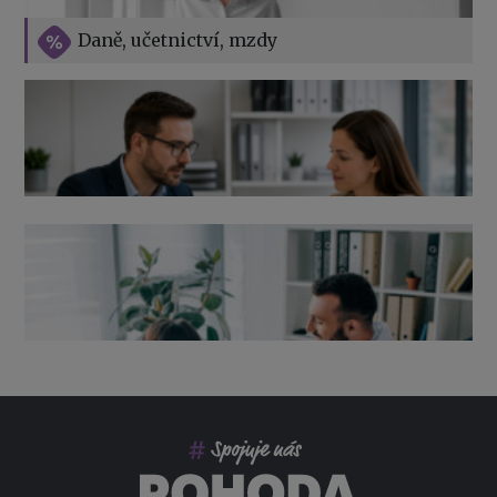
Vše o překážkách v práci na straně zaměstnavatele
Daně, učetnictví, mzdy
Výpověď ze zdravotních důvodů 2026 – průvodce pro
zaměstnavatele
Co pohlídat při přebírání účetnictví