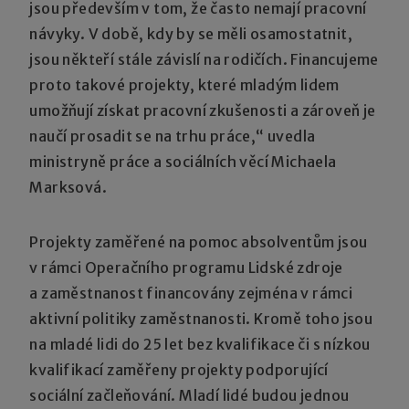
jsou především v tom, že často nemají pracovní
návyky. V době, kdy by se měli osamostatnit,
jsou někteří stále závislí na rodičích. Financujeme
proto takové projekty, které mladým lidem
umožňují získat pracovní zkušenosti a zároveň je
naučí prosadit se na trhu práce,“ uvedla
ministryně práce a sociálních věcí Michaela
Marksová.
Projekty zaměřené na pomoc absolventům jsou
v rámci Operačního programu Lidské zdroje
a zaměstnanost financovány zejména v rámci
aktivní politiky zaměstnanosti. Kromě toho jsou
na mladé lidi do 25 let bez kvalifikace či s nízkou
kvalifikací zaměřeny projekty podporující
sociální začleňování. Mladí lidé budou jednou