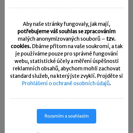
čtvrtiny oslovených absolventů již má pracovní
zkušenost na jednom místě delší než měsíc –
34 % v jiném oboru a 43 % přímo ve svém
Aby naše stránky fungovaly, jak mají,
oboru.
potřebujeme váš souhlas se zpracováním
malých anonymizovaných souborů –
tzv.
Třetina respondentů ankety se domnívá, že jim
cookies.
Dbáme přitom na vaše soukromí, a tak
hledání práce bude trvat dva až tři měsíce,
je
používáme pouze pro správné fungování
webu, statistické účely a měření úspěšnosti
pětina je připravena hledat i půl roku. Pesimistů,
reklamních obsahů, abychom mohli zachovat
kteří předpokládají, že budou hledat ještě déle,
standard služeb, na který jste zvyklí. Projděte si
je 16 %, oproti optimisticky naladěným 6 %,
Prohlášení o ochraně osobních údajů
.
kteří odhadují, že najdou práci do měsíce.
Nejčastěji hledají absolventi práci na internetu
(44 %) nebo přes známé a kamarády (43 %).
Rozumím a souhlasím
Sdílet: