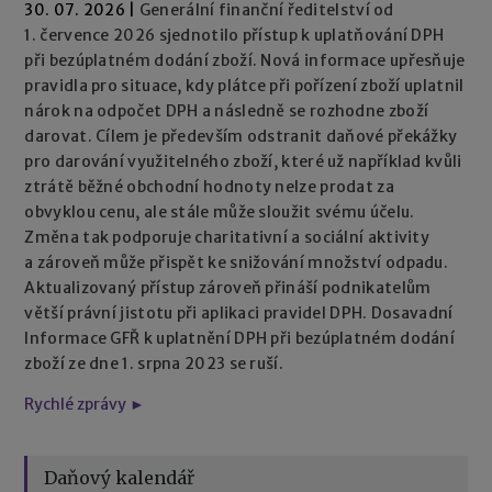
30. 07. 2026
|
Generální finanční ředitelství od
1. července 2026 sjednotilo přístup k uplatňování DPH
při bezúplatném dodání zboží. Nová informace upřesňuje
pravidla pro situace, kdy plátce při pořízení zboží uplatnil
nárok na odpočet DPH a následně se rozhodne zboží
darovat. Cílem je především odstranit daňové překážky
pro darování využitelného zboží, které už například kvůli
ztrátě běžné obchodní hodnoty nelze prodat za
obvyklou cenu, ale stále může sloužit svému účelu.
Změna tak podporuje charitativní a sociální aktivity
a zároveň může přispět ke snižování množství odpadu.
Aktualizovaný přístup zároveň přináší podnikatelům
větší právní jistotu při aplikaci pravidel DPH. Dosavadní
Informace GFŘ k uplatnění DPH při bezúplatném dodání
zboží ze dne 1. srpna 2023 se ruší.
Rychlé zprávy ►
Daňový kalendář