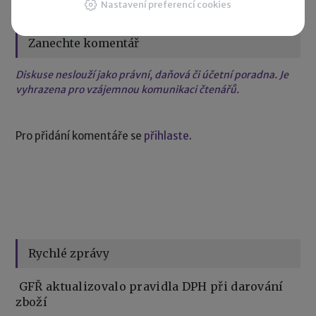
Nastavení preferencí cookies
Zanechte komentář
Diskuse neslouží jako právní, daňová či účetní poradna. Je
vyhrazena pro vzájemnou komunikaci čtenářů.
Pro přidání komentáře se
přihlaste
.
Rychlé zprávy
GFŘ aktualizovalo pravidla DPH při darování
zboží