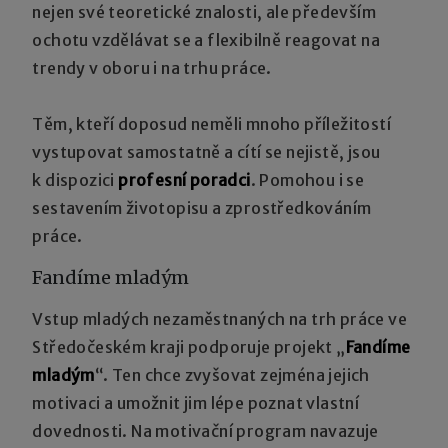
nejen své teoretické znalosti, ale především
ochotu vzdělávat se a flexibilně reagovat na
trendy v oboru i na trhu práce.
Těm, kteří doposud neměli mnoho příležitostí
vystupovat samostatně a cítí se nejistě, jsou
k dispozici
profesní poradci
. Pomohou i se
sestavením životopisu a zprostředkováním
práce.
Fandíme mladým
Vstup mladých nezaměstnaných na trh práce ve
Středočeském kraji podporuje projekt „
Fandíme
mladým
“. Ten chce zvyšovat zejména jejich
motivaci a umožnit jim lépe poznat vlastní
dovednosti. Na motivační program navazuje