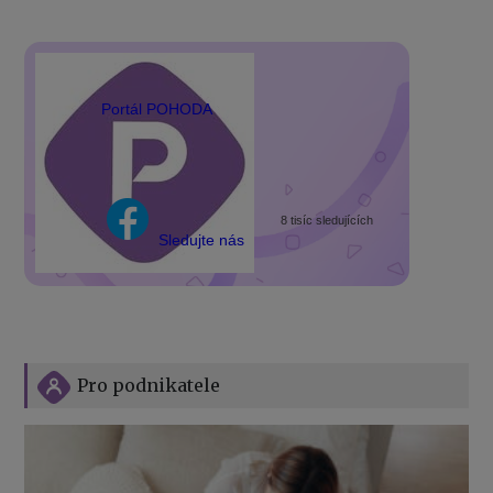
Portál POHODA
8 tisíc sledujících
Sledujte nás
Pro podnikatele