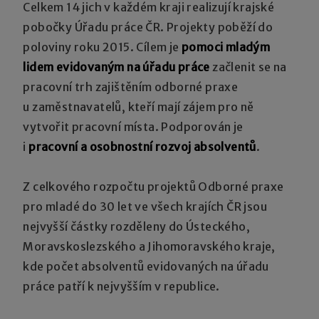
Celkem 14 jich v každém kraji realizují krajské
pobočky Úřadu práce ČR. Projekty poběží do
poloviny roku 2015. Cílem je
pomoci mladým
lidem evidovaným na úřadu práce
začlenit se na
pracovní trh zajištěním odborné praxe
u zaměstnavatelů, kteří mají zájem pro ně
vytvořit pracovní místa. Podporován je
i
pracovní a osobnostní rozvoj absolventů
.
Z celkového rozpočtu projektů Odborné praxe
pro mladé do 30 let ve všech krajích ČR jsou
nejvyšší částky rozděleny do Ústeckého,
Moravskoslezského a Jihomoravského kraje,
kde počet absolventů evidovaných na úřadu
práce patří k nejvyšším v republice.