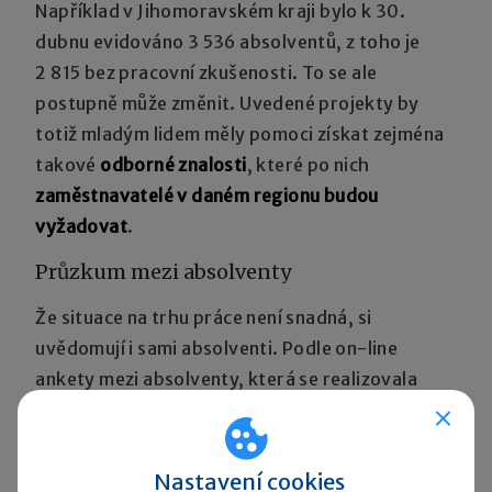
Například v Jihomoravském kraji bylo k 30.
dubnu evidováno 3 536 absolventů, z toho je
2 815 bez pracovní zkušenosti. To se ale
postupně může změnit. Uvedené projekty by
totiž mladým lidem měly pomoci získat zejména
takové
odborné znalosti
, které po nich
zaměstnavatelé v daném regionu budou
vyžadovat
.
Průzkum mezi absolventy
Že situace na trhu práce není snadná, si
uvědomují i sami absolventi. Podle on-line
ankety mezi absolventy, která se realizovala
v rámci kampaně Větší šance, až 56 % z nich vidí
svoje vyhlídky na získání práce přímo ve
vystudovaném oboru špatně. Více než tři
Nastavení cookies