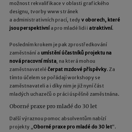
možnost rekvalifikace v oblasti grafického
designu, tvorby www stránek
a administrativních prací, tedy
v oborech, které
jsou perspektivní
a pro mladé lidi i
atraktivní
.
Posledním krokem je pak zprostředkování
zaměstnání a
umístění účastníků projektu na
nová pracovní místa
, na která mohou
zaměstnavatelé
čerpat mzdové příspěvky
. Za
tímto účelem se pořádají workshopy se
zaměstnavateli a i díky nim je již nyní část
mladých uchazečů o práci úspěšně zaměstnána.
Oborné praxe pro mladé do 30 let
Další výraznou pomoc absolventům nabízí
projekty „
Oborné praxe pro mladé do 30 let
“.