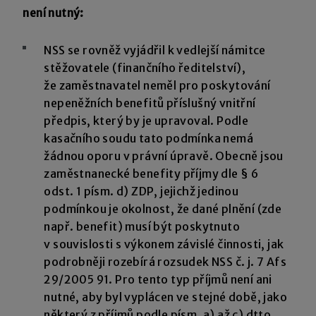
není nutný:
NSS se rovněž vyjádřil k vedlejší námitce
stěžovatele (finančního ředitelství),
že zaměstnavatel neměl pro poskytování
nepeněžních benefitů příslušný vnitřní
předpis, který by je upravoval. Podle
kasačního soudu tato podmínka nemá
žádnou oporu v právní úpravě. Obecně jsou
zaměstnanecké benefity příjmy dle § 6
odst. 1 písm. d) ZDP, jejichž jedinou
podmínkou je okolnost, že dané plnění (zde
např. benefit) musí být poskytnuto
v souvislosti s výkonem závislé činnosti, jak
podrobněji rozebírá rozsudek NSS č. j. 7 Afs
29/2005 91. Pro tento typ příjmů není ani
nutné, aby byl vyplácen ve stejné době, jako
některý z příjmů podle písm. a) až c) dtto