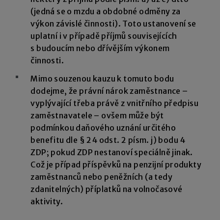
(jedná se o mzdu a obdobné odměny za
výkon závislé činnosti). Toto ustanovení se
uplatní i v případě příjmů souvisejících
s budoucím nebo dřívějším výkonem
činnosti.
Mimo souzenou kauzu k tomuto bodu
dodejme, že právní nárok zaměstnance –
vyplývající třeba právě z vnitřního předpisu
zaměstnavatele – ovšem může být
podmínkou daňového uznání určitého
benefitu dle § 24 odst. 2 písm. j) bodu 4
ZDP; pokud ZDP nestanoví speciálně jinak.
Což je případ příspěvků na penzijní produkty
zaměstnanců nebo peněžních (a tedy
zdanitelných) příplatků na volnočasové
aktivity.