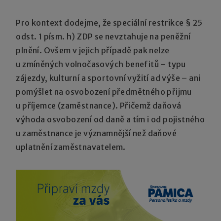
Pro kontext dodejme, že speciální restrikce § 25
odst. 1 písm. h) ZDP se nevztahuje na peněžní
plnění. Ovšem v jejich případě pak nelze
u zmíněných volnočasových benefitů – typu
zájezdy, kulturní a sportovní vyžití ad výše – ani
pomýšlet na osvobození předmětného přijmu
u příjemce (zaměstnance). Přičemž daňová
výhoda osvobození od daně a tím i od pojistného
u zaměstnance je významnější než daňové
uplatnění zaměstnavatelem.