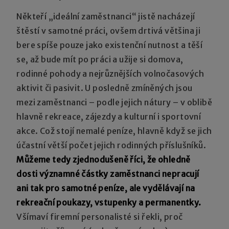
Někteří „ideální zaměstnanci“ jistě nacházejí
štěstí v samotné práci, ovšem drtivá většina ji
bere spíše pouze jako existenční nutnost a těší
se, až bude mít po práci a užije si domova,
rodinné pohody a nejrůznějších volnočasových
aktivit či pasivit. U posledně zmíněných jsou
mezi zaměstnanci – podle jejich nátury – v oblibě
hlavně rekreace, zájezdy a kulturní i sportovní
akce. Což stojí nemalé peníze, hlavně když se jich
účastní větší počet jejich rodinných příslušníků.
Můžeme tedy zjednodušeně říci, že ohledně
dosti významné částky zaměstnanci nepracují
ani tak pro samotné peníze, ale vydělávají na
rekreační poukazy, vstupenky a permanentky.
Všímaví firemní personalisté si řekli, proč