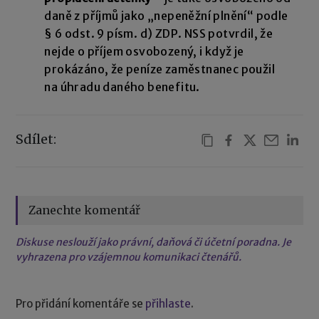
daně z příjmů jako „nepeněžní plnění“ podle
§ 6 odst. 9 písm. d) ZDP. NSS potvrdil, že
nejde o příjem osvobozený, i když je
prokázáno, že peníze zaměstnanec použil
na úhradu daného benefitu.
Sdílet:
Zanechte komentář
Diskuse neslouží jako právní, daňová či účetní poradna. Je
vyhrazena pro vzájemnou komunikaci čtenářů.
Pro přidání komentáře se
přihlaste
.