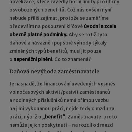
novelizace, které zavedly horní limity pro úhrny
osvobozených benefitů. Což nás ovšem nyní
nebude příliš zajímat, protože se zaměříme
především na posouzení klíčové
úvodní a zcela
obecně platné podmínky.
Aby se totiž tyto
daňové a návazně i pojistné výhody týkaly
zmíněných typů benefitů, musí jít pouze
o
nepeněžní plnění
. Co to znamená?
Daňová nevýhoda zaměstnavatele
Je nasnadě, že financování uvedených vesměs
volnočasových aktivit/pasivit zaměstnanců
a rodinných příslušníků nemá přímou vazbu
na jimi vykonanou práci, nejde tedy o mzdu za
práci, nýbrž o
„benefit“
. Zaměstnavatel proto
nemůže jejich poskytnutí – na rozdíl od mezd