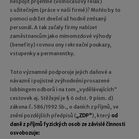
nespojit příjemné (volnočasový relax)
s užitečným (práce v naší firmě)? Mohlo by to
pomoci udržet dnešní už hodně zmlsaný
personál. A tak začaly firmy nabízet
zaměstnancům jako mimomzdové výhody
(benefity) rovnou ony rekreační poukazy,
vstupenky a permanentky.
Toto významně podporuje jejich daňové a
návazně i pojistné zvýhodnění prosazené
lobbingem odborů i na tom „vydělávajících“
cestovek aj. Stěžejní je § 6 odst. 9 písm. d)
zákona č. 586/1992 Sb., o daních z příjmů, ve
znění pozdějších předpisů (
„ZDP“
), který
od
daně z příjmů fyzických osob ze závislé činnosti
osvobozuje: