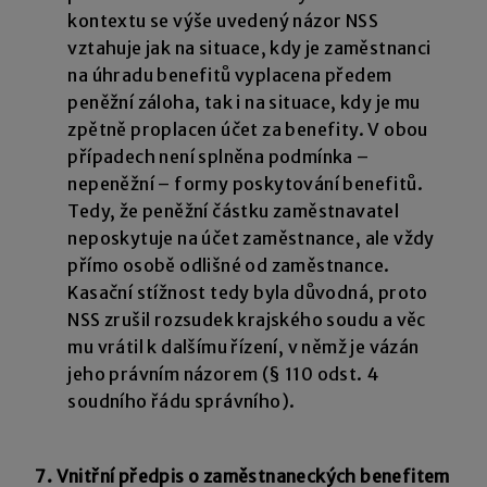
kontextu se výše uvedený názor NSS
vztahuje jak na situace, kdy je zaměstnanci
na úhradu benefitů vyplacena předem
peněžní záloha, tak i na situace, kdy je mu
zpětně proplacen účet za benefity. V obou
případech není splněna podmínka –
nepeněžní – formy poskytování benefitů.
Tedy, že peněžní částku zaměstnavatel
neposkytuje na účet zaměstnance, ale vždy
přímo osobě odlišné od zaměstnance.
Kasační stížnost tedy byla důvodná, proto
NSS zrušil rozsudek krajského soudu a věc
mu vrátil k dalšímu řízení, v němž je vázán
jeho právním názorem (§ 110 odst. 4
soudního řádu správního).
7. Vnitřní předpis o zaměstnaneckých benefitem