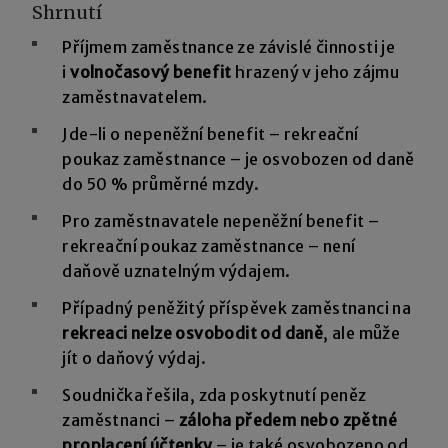
Shrnutí
Příjmem zaměstnance ze závislé činnosti je
i
volnočasový benefit
hrazený v jeho zájmu
zaměstnavatelem.
Jde-li o nepeněžní benefit – rekreační
poukaz zaměstnance – je osvobozen od daně
do 50 % průměrné mzdy.
Pro zaměstnavatele nepeněžní benefit –
rekreační poukaz zaměstnance – není
daňově uznatelným výdajem.
Případný peněžitý příspěvek zaměstnanci na
rekreaci nelze osvobodit od daně
, ale může
jít o daňový výdaj.
Soudnička řešila, zda poskytnutí peněz
zaměstnanci –
záloha předem nebo zpětné
proplacení účtenky
– je také osvobozeno od