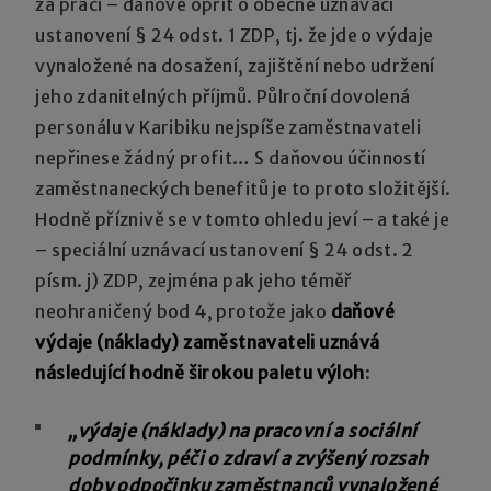
za práci – daňově opřít o obecné uznávací
ustanovení § 24 odst. 1 ZDP, tj. že jde o výdaje
vynaložené na dosažení, zajištění nebo udržení
jeho zdanitelných příjmů. Půlroční dovolená
personálu v Karibiku nejspíše zaměstnavateli
nepřinese žádný profit… S daňovou účinností
zaměstnaneckých benefitů je to proto složitější.
Hodně příznivě se v tomto ohledu jeví – a také je
– speciální uznávací ustanovení § 24 odst. 2
písm. j) ZDP, zejména pak jeho téměř
neohraničený bod 4, protože jako
daňové
výdaje (náklady) zaměstnavateli uznává
následující hodně širokou paletu výloh
:
„výdaje (náklady) na pracovní a sociální
podmínky, péči o zdraví a zvýšený rozsah
doby odpočinku zaměstnanců vynaložené