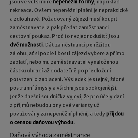
jsou ve větší míře
nepeněžní formy
, například
rekreace. Ovšem nepeněžní plnění je nepraktické
a zdlouhavé. Požadovaný zájezd musí koupit
zaměstnavatel a pak předat zaměstnanci
cestovní poukaz. Proč to nezjednodušit? Jsou
dvě možnosti
. Dát zaměstnanci peněžitou
zálohu, ať si podle libosti zájezd vybere a přímo
zaplatí, nebo mu zaměstnavatel vynaloženou
částku uhradí až dodatečně po předložení
potvrzení o zaplacení. Výsledek je stejný, žádné
postranní úmysly a všichni jsou spokojenější.
Jenže dnešní soudnička vyjeví, že pro účely daní
z příjmů nebudou ony dvě varianty už
považovány za nepeněžní plnění, a tedy
přijdou
o cennou daňovou výhodu
.
Daňová výhoda zaměstnance