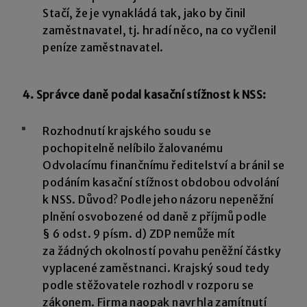
Stačí, že je vynakládá tak, jako by činil
zaměstnavatel, tj. hradí něco, na co vyčlenil
peníze zaměstnavatel.
4. Správce daně podal kasační stížnost k NSS:
Rozhodnutí krajského soudu se
pochopitelně nelíbilo žalovanému
Odvolacímu finančnímu ředitelství a bránil se
podáním kasační stížnost obdobou odvolání
k NSS. Důvod? Podle jeho názoru nepeněžní
plnění osvobozené od daně z příjmů podle
§ 6 odst. 9 písm. d) ZDP nemůže mít
za žádných okolností povahu peněžní částky
vyplacené zaměstnanci. Krajský soud tedy
podle stěžovatele rozhodl v rozporu se
zákonem. Firma naopak navrhla zamítnutí