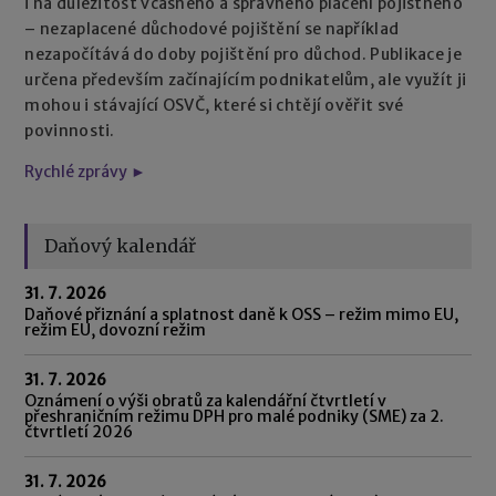
i na důležitost včasného a správného placení pojistného
– nezaplacené důchodové pojištění se například
nezapočítává do doby pojištění pro důchod. Publikace je
určena především začínajícím podnikatelům, ale využít ji
mohou i stávající OSVČ, které si chtějí ověřit své
povinnosti.
Rychlé zprávy ►
Daňový kalendář
31. 7. 2026
Daňové přiznání a splatnost daně k OSS – režim mimo EU,
režim EU, dovozní režim
31. 7. 2026
Oznámení o výši obratů za kalendářní čtvrtletí v
přeshraničním režimu DPH pro malé podniky (SME) za 2.
čtvrtletí 2026
31. 7. 2026