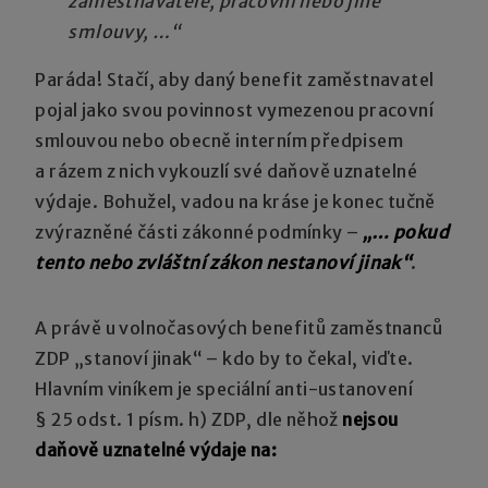
zaměstnavatele, pracovní nebo jiné
smlouvy, …“
Paráda! Stačí, aby daný benefit zaměstnavatel
pojal jako svou povinnost vymezenou pracovní
smlouvou nebo obecně interním předpisem
a rázem z nich vykouzlí své daňově uznatelné
výdaje. Bohužel, vadou na kráse je konec tučně
zvýrazněné části zákonné podmínky –
„… pokud
tento nebo zvláštní zákon nestanoví jinak“
.
A právě u volnočasových benefitů zaměstnanců
ZDP „stanoví jinak“ – kdo by to čekal, viďte.
Hlavním viníkem je speciální anti-ustanovení
§ 25 odst. 1 písm. h) ZDP, dle něhož
nejsou
daňově uznatelné výdaje na: