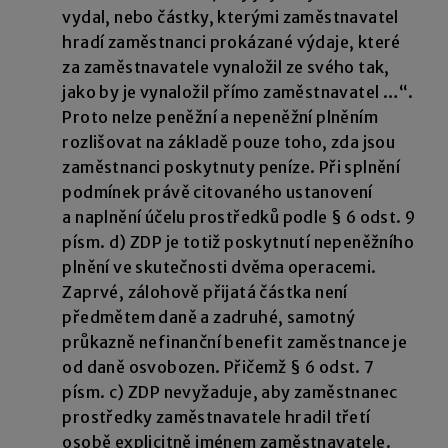
vydal, nebo částky, kterými zaměstnavatel
hradí zaměstnanci prokázané výdaje, které
za zaměstnavatele vynaložil ze svého tak,
jako by je vynaložil přímo zaměstnavatel …“.
Proto nelze peněžní a nepeněžní plněním
rozlišovat na základě pouze toho, zda jsou
zaměstnanci poskytnuty peníze. Při splnění
podmínek právě citovaného ustanovení
a naplnění účelu prostředků podle § 6 odst. 9
písm. d) ZDP je totiž poskytnutí nepeněžního
plnění ve skutečnosti dvěma operacemi.
Zaprvé, zálohově přijatá částka není
předmětem daně a zadruhé, samotný
průkazně nefinanční benefit zaměstnance je
od daně osvobozen. Přičemž § 6 odst. 7
písm. c) ZDP nevyžaduje, aby zaměstnanec
prostředky zaměstnavatele hradil třetí
osobě explicitně jménem zaměstnavatele.