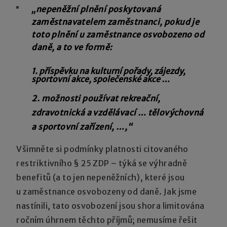
„nepeněžní plnění poskytovaná
zaměstnavatelem zaměstnanci, pokud je
toto plnění u zaměstnance osvobozeno od
daně, a to ve formě:
1. příspěvku na kulturní pořady, zájezdy,
sportovní akce, společenské akce …
2. možnosti používat rekreační,
zdravotnická a vzdělávací … tělovýchovná
a sportovní zařízení, …,“
Všimněte si podmínky platnosti citovaného
restriktivního § 25 ZDP – týká se výhradně
benefitů (a to jen nepeněžních), které jsou
u zaměstnance osvobozeny od daně. Jak jsme
nastínili, tato osvobození jsou shora limitována
ročním úhrnem těchto příjmů; nemusíme řešit