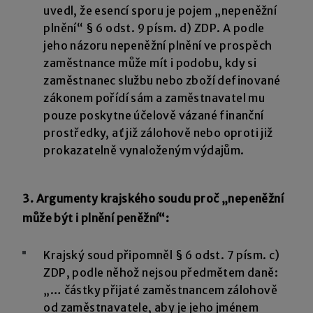
uvedl, že esencí sporu je pojem „nepeněžní
plnění“ § 6 odst. 9 písm. d) ZDP. A podle
jeho názoru nepeněžní plnění ve prospěch
zaměstnance může mít i podobu, kdy si
zaměstnanec službu nebo zboží definované
zákonem pořídí sám a zaměstnavatel mu
pouze poskytne účelově vázané finanční
prostředky, ať již zálohově nebo oproti již
prokazatelně vynaloženým výdajům.
3. Argumenty krajského soudu proč „nepeněžní
může být i plnění peněžní“:
Krajský soud připomněl § 6 odst. 7 písm. c)
ZDP, podle něhož nejsou předmětem daně:
„… částky přijaté zaměstnancem zálohově
od zaměstnavatele, aby je jeho jménem