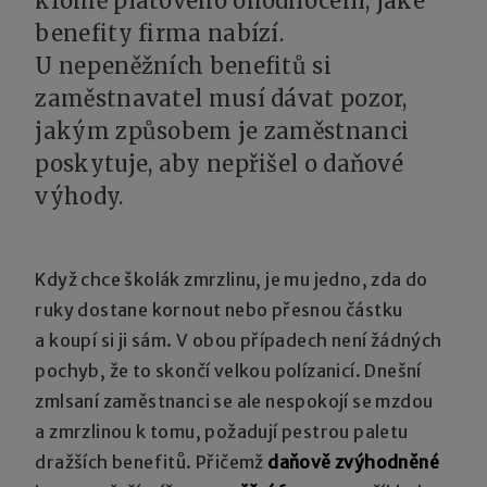
kromě platového ohodnocení, jaké
benefity firma nabízí.
U nepeněžních benefitů si
zaměstnavatel musí dávat pozor,
jakým způsobem je zaměstnanci
poskytuje, aby nepřišel o daňové
výhody.
Když chce školák zmrzlinu, je mu jedno, zda do
ruky dostane kornout nebo přesnou částku
a koupí si ji sám. V obou případech není žádných
pochyb, že to skončí velkou polízanicí. Dnešní
zmlsaní zaměstnanci se ale nespokojí se mzdou
a zmrzlinou k tomu, požadují pestrou paletu
dražších benefitů. Přičemž
daňově zvýhodněné