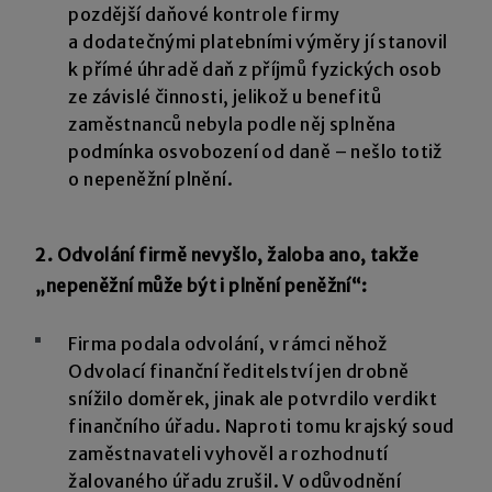
pozdější daňové kontrole firmy
a dodatečnými platebními výměry jí stanovil
k přímé úhradě daň z příjmů fyzických osob
ze závislé činnosti, jelikož u benefitů
zaměstnanců nebyla podle něj splněna
podmínka osvobození od daně – nešlo totiž
o nepeněžní plnění.
2. Odvolání firmě nevyšlo, žaloba ano, takže
„nepeněžní může být i plnění peněžní“:
Firma podala odvolání, v rámci něhož
Odvolací finanční ředitelství jen drobně
snížilo doměrek, jinak ale potvrdilo verdikt
finančního úřadu. Naproti tomu krajský soud
zaměstnavateli vyhověl a rozhodnutí
žalovaného úřadu zrušil. V odůvodnění