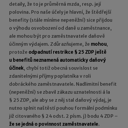
detaily, že to je průměrná mzda, resp. její
polovina. Pro naše účely je hlavní, že štědřejší
benefity (stále míníme nepeněžní) sice přijdou
o výhodu osvobození od daně u zaměstnance,
ale mohou být pro zaměstnavatele daňově
účinným výdajem. Zdůrazňujeme, že
mohou
,
protože
odpadnutí restrikce § 25 ZDP ještě
u benefitů neznamená automaticky daňový
účinek
, chybí totiž obecná souvislost se
zdanitelnými příjmy poplatníka v roli
dobráckého zaměstnavatele. Nadlimitní benefit
(nepeněžní) se zbavil zákazu uznatelnosti á la
§ 25 ZDP, ale aby se z něj stal daňový výdaj, je
nutno splnit naštěstí pouhou formální podmínku
již citovaného § 24 odst. 2 písm. j) bodu 4 ZDP –
že se jedná o povinnost zaměstnavatele
.