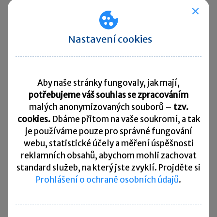
započítávání péče o dítě do 3 let a péče o závislé osoby.
Péče se bude nově oceňovat pomocí fiktivního
vyměřovacího základu, přičemž úřad automaticky
porovná, zda je pro člověka výhodnější nový výpočet,
Nastavení cookies
nebo dosavadní započtení jako vyloučené doby. Cílem je,
aby péče neměla negativní dopad na výši důchodu.
Rychlé zprávy ►
Aby naše stránky fungovaly, jak mají,
potřebujeme váš souhlas se zpracováním
malých anonymizovaných souborů –
tzv.
Daňový kalendář
cookies.
Dbáme přitom na vaše soukromí, a tak
10. 8. 2026
je
používáme pouze pro správné fungování
Splatnost daně za červen 2026
webu, statistické účely a měření úspěšnosti
reklamních obsahů, abychom mohli zachovat
20. 8. 2026
standard služeb, na který jste zvyklí. Projděte si
Měsíční odvod úhrnu sražených záloh na daň z příjmů
fyzických osob ze závislé činnosti za červenec 2026
Prohlášení o ochraně osobních údajů
.
20. 8. 2026
Splatnost paušální zálohy