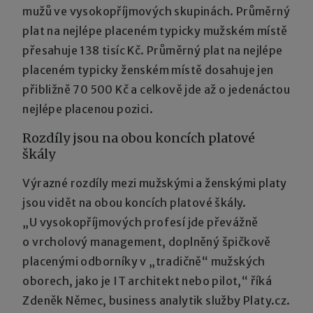
mužů ve vysokopříjmových skupinách. Průměrný
plat na nejlépe placeném typicky mužském místě
přesahuje 138 tisíc Kč. Průměrný plat na nejlépe
placeném typicky ženském místě dosahuje jen
přibližně 70 500 Kč a celkově jde až o jedenáctou
nejlépe placenou pozici.
Rozdíly jsou na obou koncích platové
škály
Výrazné rozdíly mezi mužskými a ženskými platy
jsou vidět na obou koncích platové škály.
„U vysokopříjmových profesí jde převážně
o vrcholový management, doplněný špičkově
placenými odborníky v „tradičně“ mužských
oborech, jako je IT architekt nebo pilot,“ říká
Zdeněk Němec, business analytik služby Platy.cz.