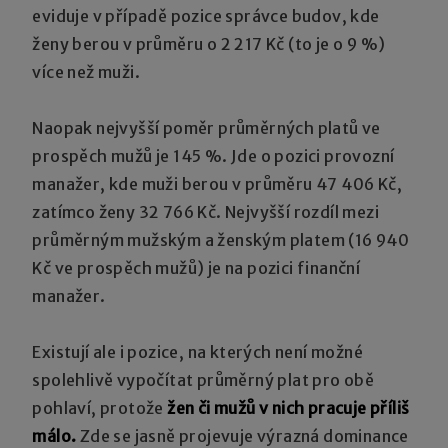
eviduje v případě pozice správce budov, kde
ženy berou v průměru o 2 217 Kč (to je o 9 %)
více než muži.
Naopak nejvyšší poměr průměrných platů ve
prospěch mužů je 145 %. Jde o pozici provozní
manažer, kde muži berou v průměru 47 406 Kč,
zatímco ženy 32 766 Kč. Nejvyšší rozdíl mezi
průměrným mužským a ženským platem (16 940
Kč ve prospěch mužů) je na pozici finanční
manažer.
Existují ale i pozice, na kterých není možné
spolehlivě vypočítat průměrný plat pro obě
pohlaví, protože
žen či mužů v nich pracuje příliš
málo.
Zde se jasně projevuje výrazná dominance