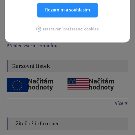
24. 8. 2026
Rozumím a souhlasím
Splatnost daně za červen 2026 (pouze spotřební daň z lihu)
25. 8. 2026
Nastavení preferencí cookies
Daňové přiznání a splatnost daně za červenec 2026
Přehled všech termínů ►
Kurzovní lístek
Načítám
Načítám
hodnoty
hodnoty
Více ▼
Užitečné informace