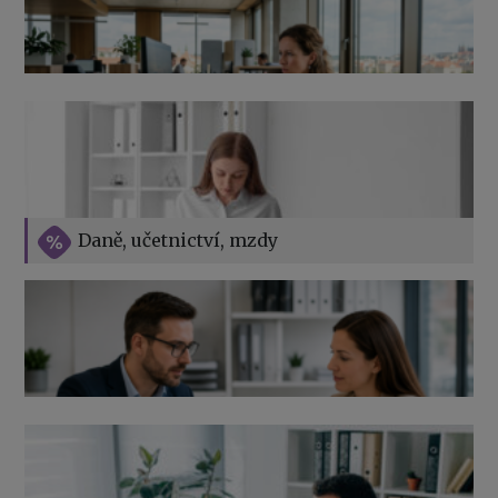
Přehledy pro OSSZ a zdravotní pojišťovny – jak na ně
v roce 2026
Vše o překážkách v práci na straně zaměstnavatele
Daně, učetnictví, mzdy
Výpověď ze zdravotních důvodů 2026 – průvodce pro
zaměstnavatele