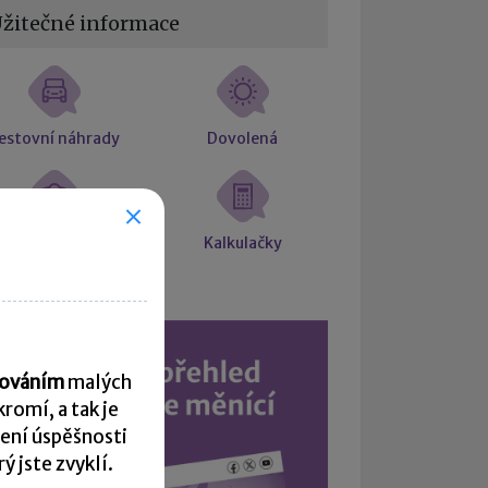
žitečné informace
estovní náhrady
Dovolená
árok na placené
Kalkulačky
volno
acováním
malých
romí, a tak je
ení úspěšnosti
 jste zvyklí.