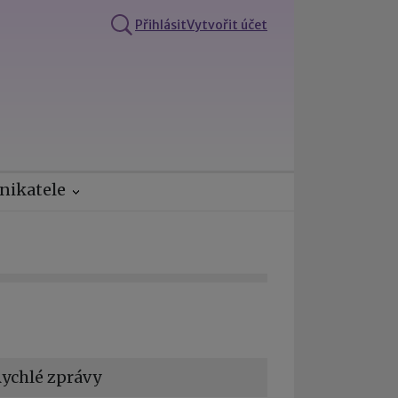
Přihlásit
Vytvořit účet
nikatele
ychlé zprávy