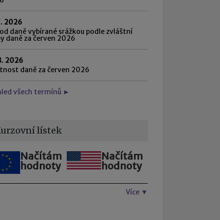
7. 2026
d daně vybírané srážkou podle zvláštní
by daně za červen 2026
8. 2026
atnost daně za červen 2026
hled všech termínů ►
urzovní lístek
Načítám
Načítám
hodnoty
hodnoty
Více ▼