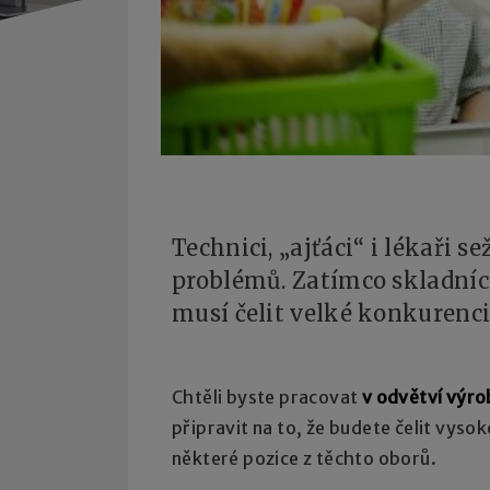
Technici, „ajťáci“ i lékaři
problémů. Zatímco skladníci
musí čelit velké konkurenci,
Chtěli byste pracovat
v odvětví výro
připravit na to, že budete čelit vyso
některé pozice z těchto oborů.