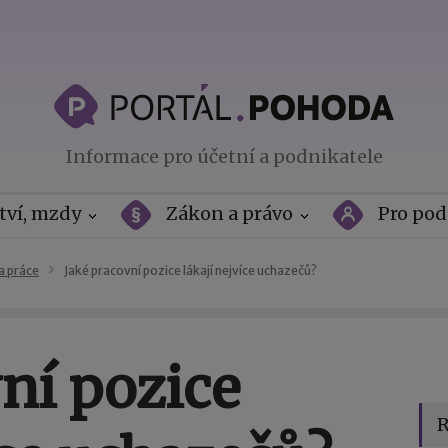
Informace pro účetní a podnikatele
tví, mzdy
Zákon a právo
Pro pod
a práce
Jaké pracovní pozice lákají nejvíce uchazečů?
ní pozice
R