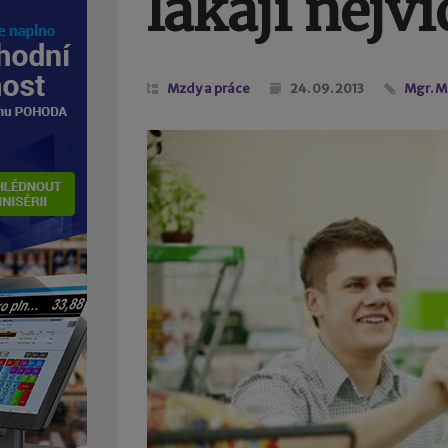
lákají nejv
Mzdy a práce
24. 09. 2013
Mgr. M