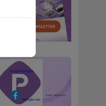
Portál POHODA
8 tisíc sledujících
Sledujte nás