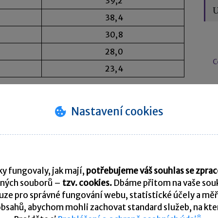
39,2
U
38,4
30,8
28,0
C
23,4
N
Nastavení cookies
ých pozic dominuje obor
informační technologie
,
eči na jednu pracovní nabídku. Jedná se o obor,
ovních nabídek, od začátku roku 2013 konkrétně
tatečný.
y fungovaly, jak mají,
potřebujeme váš souhlas se zpr
ných souborů –
tzv. cookies.
Dbáme přitom na vaše souk
tekt (0,5 reakce), programátor (0,7 reakce),
ze pro správné fungování webu, statistické účely a měř
visní inženýr (0,7 reakce) nebo databázový
bsahů, abychom mohli zachovat standard služeb, na který
íčkách nejtíže obsazovaných pozic zakotvili také