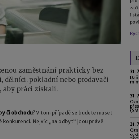
pro
začí
i st
pov
Ryc
D
 seženou zaměstnání prakticky bez
31. 
Daňo
, dělníci, pokladní nebo prodavači
mim
 aby práci získali.
31. 
Ozná
pře
(SME
by či obchodu
? V tom případě se budete muset
ké konkurenci. Nejvíc „na odbyt“ jdou právě
31. 
Ozn
syst
202