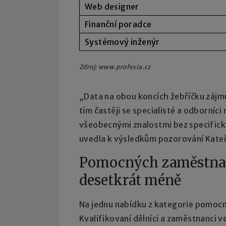
Web designer
Finanční poradce
Systémový inženýr
Zdroj: www.profesia.cz
„Data na obou koncích žebříčku zájmu 
tím častěji se specialisté a odborníci
všeobecnými znalostmi bez specifick
uvedla k výsledkům pozorování Kateř
Pomocných zaměstnanc
desetkrát méně
Na jednu nabídku z kategorie pomocn
Kvalifikovaní dělníci a zaměstnanci v