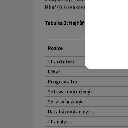
lékař (0,6 reakce) a finanční poradce
Tabulka 2: Nejhůře obsaditelné pozic
Pozice
IT architekt
Lékař
Programátor
Softwarový inženýr
Servisní inženýr
Databázový analytik
IT analytik