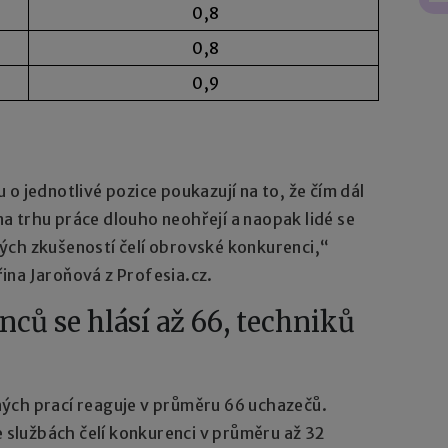
0,8
0,8
0,9
o jednotlivé pozice poukazují na to, že čím dál
 na trhu práce dlouho neohřejí a naopak lidé se
ých zkušeností čelí obrovské konkurenci,“
ina Jaroňová z Profesia.cz.
ů se hlásí až 66, techniků
ých prací reaguje v průměru 66 uchazečů.
e službách čelí konkurenci v průměru až 32