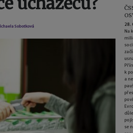
íce uchazečů?
ČS
OS
28.
ichaela Sobotková
Na k
mil
soc
začí
usna
Přír
k po
a n
pau
přes
pov
Evro
důl
poj
se n