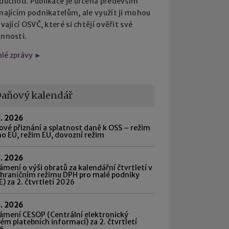
 důchod. Publikace je určena především
najícím podnikatelům, ale využít ji mohou
ávající OSVČ, které si chtějí ověřit své
innosti.
hlé zprávy ►
aňový kalendář
7. 2026
vé přiznání a splatnost daně k OSS – režim
o EU, režim EU, dovozní režim
7. 2026
mení o výši obratů za kalendářní čtvrtletí v
shraničním režimu DPH pro malé podniky
) za 2. čtvrtletí 2026
7. 2026
ámení CESOP (Centrální elektronický
ém platebních informací) za 2. čtvrtletí
6