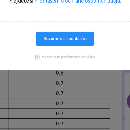
Projděte si
Prohlášení o ochraně osobních údajů
.
 (0,8 reakce).
e
Rozumím a souhlasím
Průměrný počet reakcí
na jednu nabídku
Nastavení preferencí cookies
0,5
0,6
0,7
0,7
0,7
0,7
0,7