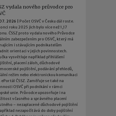
SZ vydala nového průvodce pro
VČ
 07. 2026
|
Počet OSVČ v Česku dál roste.
onci roku 2025 jich bylo více než 1,17
ionu. ČSSZ proto vydala nového Průvodce
iálním zabezpečením pro OSVČ, který má
najícím i stávajícím podnikatelům
dnit orientaci v jejich povinnostech.
učka vysvětluje například přihlášení
jištění, placení záloh, důchodové
emocenské pojištění, podávání přehledů,
šální režim nebo elektronickou komunikaci
 ePortál ČSSZ. Zaměřuje se také na
innosti OSVČ při podnikání v rámci
pské unie. Průvodce upozorňuje i na
ežitost včasného a správného placení
istného – nezaplacené důchodové pojištění
apříklad nezapočítává do doby pojištění