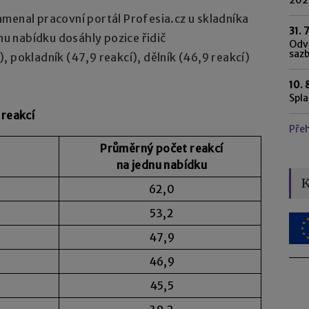
menal pracovní portál Profesia.cz u skladníka
31. 
dnu nabídku dosáhly pozice řidič
Odvo
saz
, pokladník (47,9 reakcí), dělník (46,9 reakcí)
10. 
Spl
 reakcí
Pře
Průměrný počet reakcí
na jednu nabídku
K
62,0
53,2
47,9
46,9
45,5