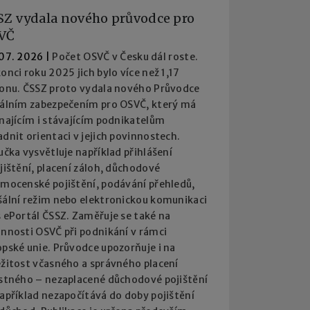
SZ vydala nového průvodce pro
VČ
 07. 2026
|
Počet OSVČ v Česku dál roste.
onci roku 2025 jich bylo více než 1,17
ionu. ČSSZ proto vydala nového Průvodce
iálním zabezpečením pro OSVČ, který má
najícím i stávajícím podnikatelům
dnit orientaci v jejich povinnostech.
učka vysvětluje například přihlášení
jištění, placení záloh, důchodové
emocenské pojištění, podávání přehledů,
šální režim nebo elektronickou komunikaci
 ePortál ČSSZ. Zaměřuje se také na
innosti OSVČ při podnikání v rámci
pské unie. Průvodce upozorňuje i na
ežitost včasného a správného placení
istného – nezaplacené důchodové pojištění
apříklad nezapočítává do doby pojištění