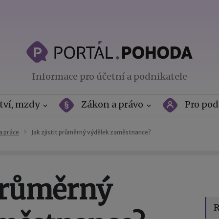
Informace pro účetní a podnikatele
tví, mzdy
Zákon a právo
Pro pod
a práce
Jak zjistit průměrný výdělek zaměstnance?
 průměrný
R