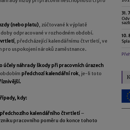
áhrady mzdy při pracovní neschopnosti či pro
31. 
Odvo
saz
mzdy (nebo platu)
, zúčtované k výplatě
z doby odpracované v rozhodném období.
10. 
vrtletí
, předcházející kalendářnímu čtvrtletí, ve
Spl
n pro uspokojení nároků zaměstnance.
Pře
o účely náhrady škody při pracovních úrazech
m obdobím
předchozí kalendářní rok
, je-li toto
K
říznivější.
řípady, kdy:
předchozího kalendářního čtvrtletí
–
zniku pracovního poměru do konce tohoto