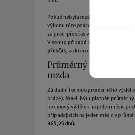
plat.
Pokud nebyla mzda nebo plat za prác
výkonu této práce nebo v jinak doho
za práci přesčas v jiném rozhodném 
V tomto případě by se
do odpracovan
přesčas
, za kterou je mzda (nebo pla
Průměrný výdělek nes
mzda
Základní formou průměrného výdělk
práce). Má-li být uplatněn průměrný
hodinový výdělek na jeden měsíc po
připadajících na jeden měsíc v prům
365,25 dnů.