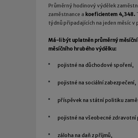
Průměrný hodinový výdělek zaměstn
zaměstnance a
koeficientem 4,348.
T
týdnů připadajících na jeden měsíc 
Má-li být uplatněn průměrný měsíční
měsíčního hrubého výdělku:
pojistné na důchodové spoření,
pojistné na sociální zabezpečení,
příspěvek na státní politiku zamě
pojistné na všeobecné zdravotní p
záloha na daň z příjmů,