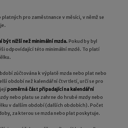
platných pro zaměstnance v měsíci, v němž se
je.
í být nižší než minimální mzda.
Pokud by byl
ýši odpovídající této minimální mzdě. To platí
ělku.
bdobí zúčtována k výplatě mzda nebo plat nebo
elší období než kalendářní čtvrtletí, určí se pro
její
poměrná část připadající na kalendářní
 mzdy nebo platu se zahrne do hrubé mzdy nebo
lku v dalším období (dalších obdobích). Počet
 doby, za kterou se mzda nebo plat poskytuje.