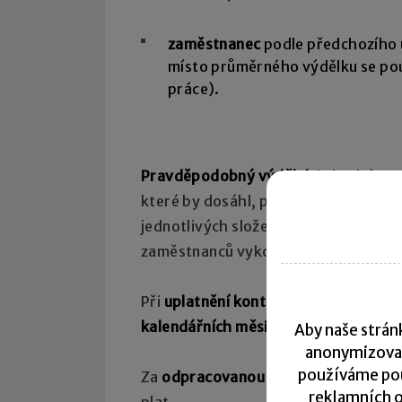
zaměstnanec
podle předchozího
místo průměrného výdělku se po
práce).
Pravděpodobný výdělek
je hrubá mz
které by dosáhl, pokud by pracoval. 
jednotlivých složek mzdy nebo plat
zaměstnanců vykonávajících stejnou 
Při
uplatnění konta pracovní doby
je
kalendářních měsíců
po sobě jdoucíc
Aby naše stránk
anonymizova
používáme pou
Za
odpracovanou dobu
se považuje d
reklamních o