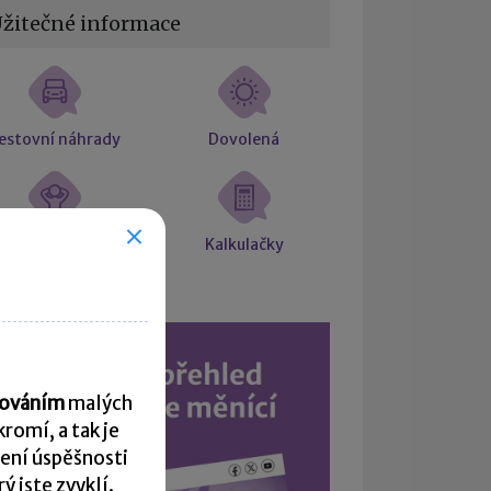
žitečné informace
estovní náhrady
Dovolená
árok na placené
Kalkulačky
volno
acováním
malých
romí, a tak je
ení úspěšnosti
 jste zvyklí.