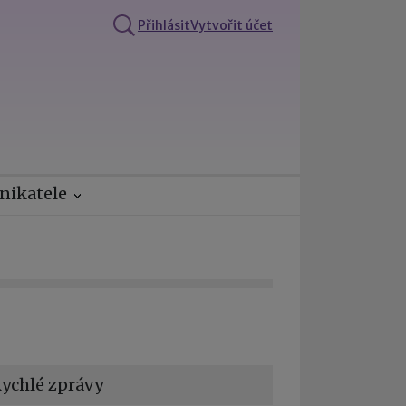
Přihlásit
Vytvořit účet
nikatele
ychlé zprávy