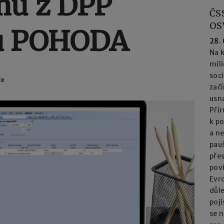
mů z DPP
ČS
OS
u POHODA
28.
Na k
mil
soc
ce
začí
usna
Přír
k po
a n
pau
přes
pov
Evro
důl
poj
se n