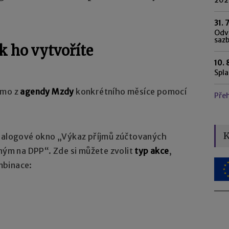
31. 
Odvo
saz
k ho vytvoříte
10. 
Spl
ímo z
agendy Mzdy
konkrétního měsíce pomocí
Pře
K
dialogové okno „Výkaz příjmů zúčtovaných
m na DPP“. Zde si můžete zvolit
typ akce
,
mbinace: