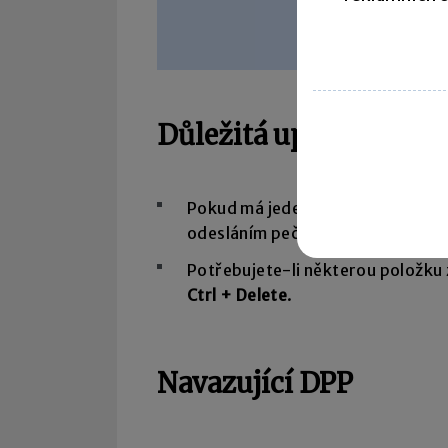
Důležitá upozornění 
Pokud má jeden zaměstnanec
víc
odesláním pečlivě zkontrolovat ú
Potřebujete-li některou položku 
Ctrl + Delete
.
Navazující DPP