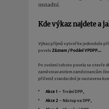
usnadní.
Kde výkaz najdete a ja
Výkaz příjmů vytvoříte jednoduše př
povelu
Záznam / Podání VPDPP…
Po zvolení tohoto povelu se otevře 
zaměstnavatelem zaměstnancům činný
přičemž standardně je nastavena ko
Akce 1
– Trvání DPP,
Akce 2
– Nástup na DPP,