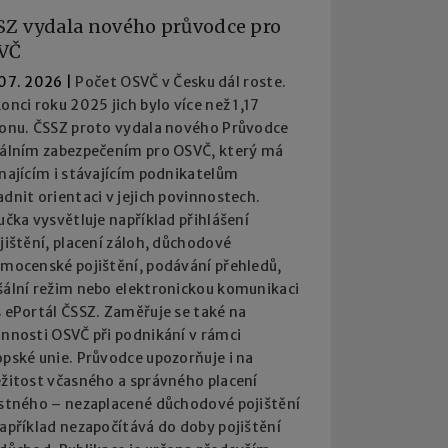
SZ vydala nového průvodce pro
VČ
 07. 2026
|
Počet OSVČ v Česku dál roste.
onci roku 2025 jich bylo více než 1,17
ionu. ČSSZ proto vydala nového Průvodce
iálním zabezpečením pro OSVČ, který má
najícím i stávajícím podnikatelům
dnit orientaci v jejich povinnostech.
učka vysvětluje například přihlášení
jištění, placení záloh, důchodové
emocenské pojištění, podávání přehledů,
šální režim nebo elektronickou komunikaci
 ePortál ČSSZ. Zaměřuje se také na
innosti OSVČ při podnikání v rámci
pské unie. Průvodce upozorňuje i na
ežitost včasného a správného placení
istného – nezaplacené důchodové pojištění
apříklad nezapočítává do doby pojištění