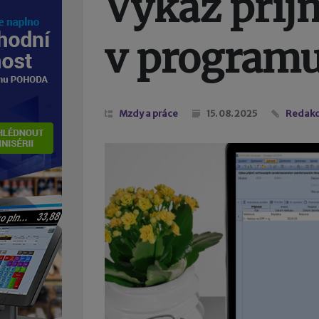
Výkaz příj
v program
Mzdy a práce
15. 08. 2025
Redak