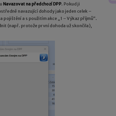
bu
Navazovat na předchozí DPP
. Pokud ji
středně navazující dohody jako jeden celek –
 pojištění a s použitím akce „1 – Výkaz příjmů“.
nit (např. protože první dohoda už skončila),