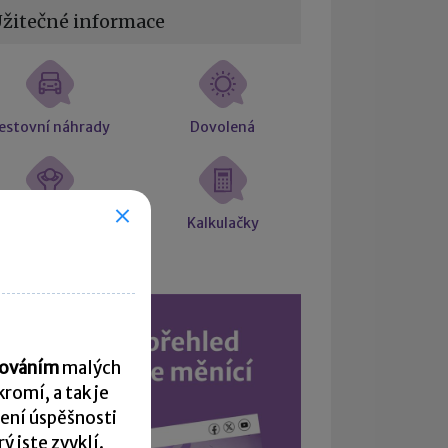
žitečné informace
estovní náhrady
Dovolená
árok na placené
Kalkulačky
volno
acováním
malých
romí, a tak je
ení úspěšnosti
 jste zvyklí.