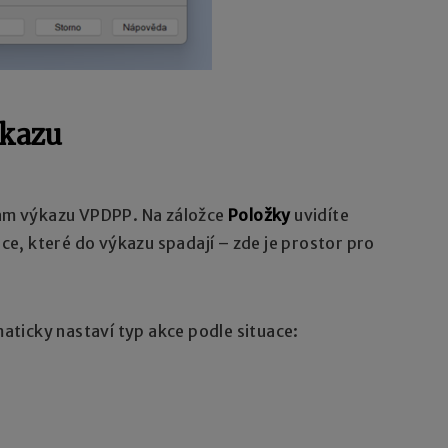
ýkazu
am výkazu VPDPP. Na záložce
Položky
uvidíte
e, které do výkazu spadají – zde je prostor pro
ticky nastaví typ akce podle situace: