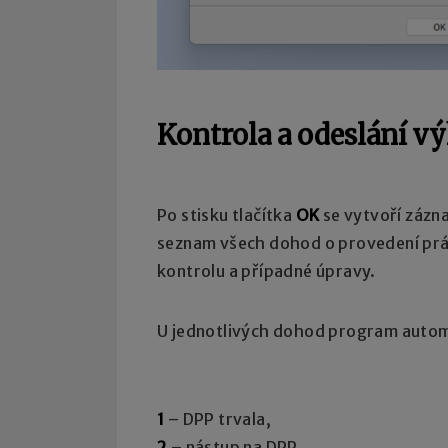
Kontrola a odeslání v
Po stisku tlačítka
OK
se vytvoří zázn
seznam všech dohod o provedení prác
kontrolu a případné úpravy.
U jednotlivých dohod program automa
1
– DPP trvala,
2
– nástup na DPP,