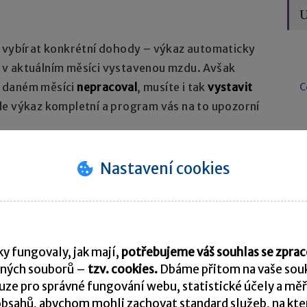
U
m vybírat konkrétní dohody – výkaz automaticky
 v aktuálním měsíci vystavenou mzdu. Avšak
v daném měsíci
nepracoval
, musíte i tak
vystavit
C
de výkaz kompletní a program vás na to upozorní
N
Nastavení cookies
y fungovaly, jak mají,
potřebujeme váš souhlas se zpr
ných souborů –
tzv. cookies.
Dbáme přitom na vaše souk
ze pro správné fungování webu, statistické účely a měř
bsahů, abychom mohli zachovat standard služeb, na který