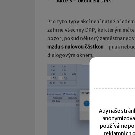
Akce 3
– Ukončení DPP.
Pro tyto typy akcí není nutné přede
zahrne všechny DPP, ke kterým máte
pozor, pokud některý zaměstnanec 
mzdu s nulovou částkou
– jinak nebu
dialogovým oknem.
Aby naše stránk
anonymizova
používáme pou
reklamních o