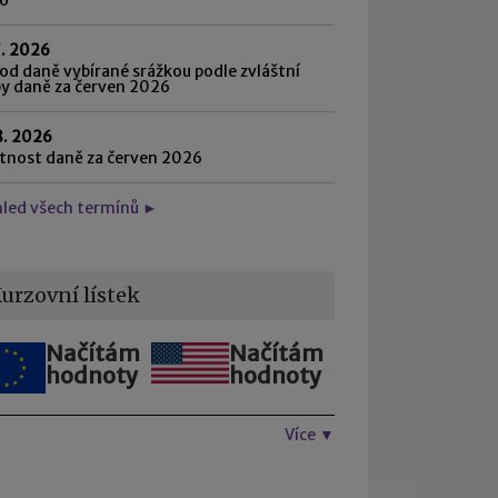
7. 2026
d daně vybírané srážkou podle zvláštní
by daně za červen 2026
8. 2026
atnost daně za červen 2026
hled všech termínů ►
urzovní lístek
Načítám
Načítám
hodnoty
hodnoty
Více ▼