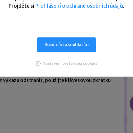
Projděte si
Prohlášení o ochraně osobních údajů
.
k DPP
Rozumím a souhlasím
e dohod o provedení práce
, doporučujeme před
Nastavení preferencí cookies
daje ve výkazu.
z výkazu odstranit, použijte klávesovou zkratku