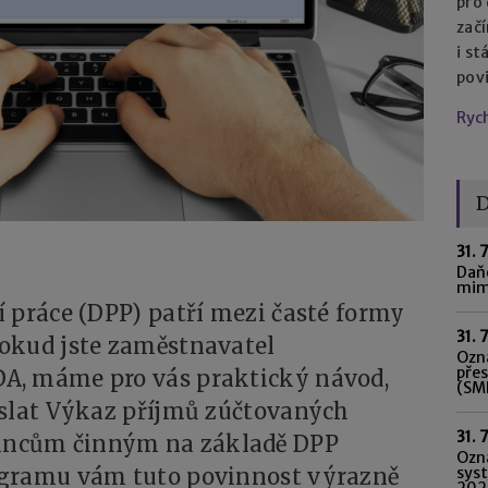
pro
začí
i st
pov
Ryc
D
31. 
Daňo
mim
 práce (DPP) patří mezi časté formy
31. 
okud jste zaměstnavatel
Ozná
pře
A, máme pro vás praktický návod,
(SME
eslat Výkaz příjmů zúčtovaných
31. 
ncům činným na základě DPP
Ozn
ogramu vám tuto povinnost výrazně
syst
202