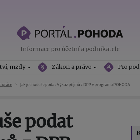
Informace pro účetní a podnikatele
tví, mzdy
Zákon a právo
Pro pod
a práce
Jak jednoduše podat Výkaz příjmů z DPP v programu POHODA
uše podat
R