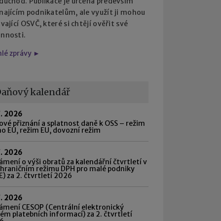
 důchod. Publikace je určena především
najícím podnikatelům, ale využít ji mohou
ávající OSVČ, které si chtějí ověřit své
innosti.
hlé zprávy ►
aňový kalendář
7. 2026
vé přiznání a splatnost daně k OSS – režim
o EU, režim EU, dovozní režim
7. 2026
mení o výši obratů za kalendářní čtvrtletí v
shraničním režimu DPH pro malé podniky
) za 2. čtvrtletí 2026
7. 2026
ámení CESOP (Centrální elektronický
ém platebních informací) za 2. čtvrtletí
6