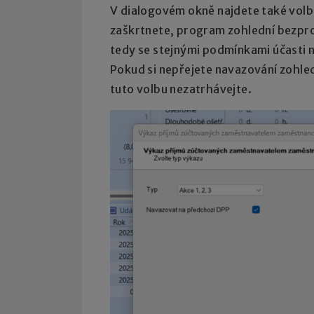
V dialogovém okně najdete také vol
zaškrtnete, program zohlední bezpro
tedy se stejnými podmínkami účasti na
Pokud si nepřejete navazování zohled
tuto volbu nezatrhávejte.