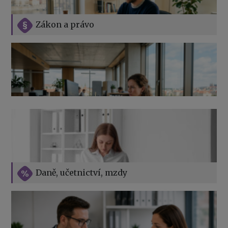
Zákon a právo
Jak na podnikání při rodičovské dovolené
Přehledy pro OSSZ a zdravotní pojišťovny – jak na ně
v roce 2026
Vše o překážkách v práci na straně zaměstnavatele
Daně, učetnictví, mzdy