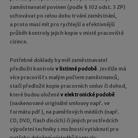
zaměstnavatel povinen (podle § 102 odst. 3 ZP)
uchovávat po celou dobu trvání zaměstnání,
a proto musí mít pro rychlejší a efektivnější
průběh kontroly jejich kopie v místě pracoviště
cizince.
Potřebné doklady by měl zaměstnavatel
předložit kontrole
v listinné podobě
. Jestliže má
více pracovišť s malým počtem zaměstnanců,
stačí předložit kopie pracovních smluv či dohod,
které budou uložené
v elektronické podobě
(naskenované originální smlouvy např. ve
formátu pdf), na paměťových médiích (např.
CD, DVD, flash discích) či jiných prostředcích
výpočetní techniky s možností vytisknutí pro
potřeby doložení výsledků kontroly.