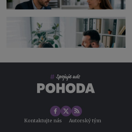
Výpověď ze zdravotních důvodů 2026 – průvodce pro
zaměstnavatele
Co pohlídat při přebírání účetnictví
Změny ve zdravotním pojištění v roce 2026
Kontaktujte nás
Autorský tým