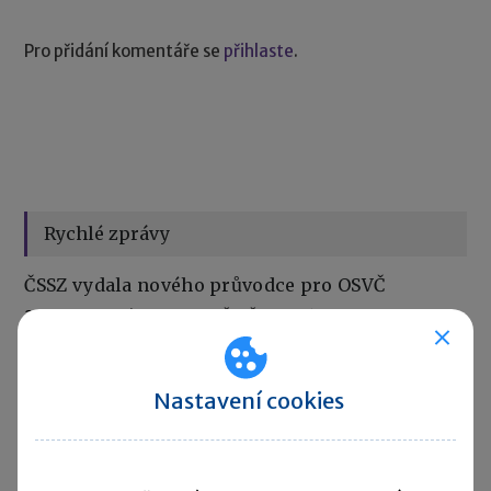
Pro přidání komentáře se
přihlaste
.
Rychlé zprávy
ČSSZ vydala nového průvodce pro OSVČ
28. 07. 2026
|
Počet OSVČ v Česku dál roste. Na konci
roku 2025 jich bylo více než 1,17 milionu. ČSSZ proto
vydala nového Průvodce sociálním zabezpečením pro
OSVČ, který má začínajícím i stávajícím podnikatelům
Nastavení cookies
usnadnit orientaci v jejich povinnostech. Příručka
vysvětluje například přihlášení k pojištění, placení záloh,
důchodové a nemocenské pojištění, podávání přehledů,