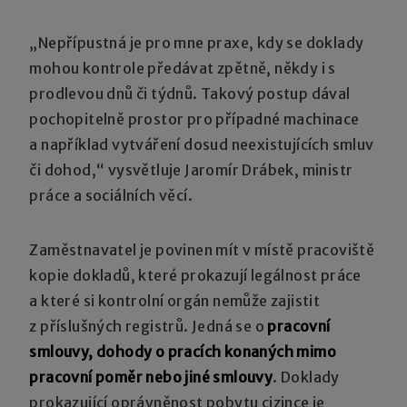
„Nepřípustná je pro mne praxe, kdy se doklady
mohou kontrole předávat zpětně, někdy i s
prodlevou dnů či týdnů. Takový postup dával
pochopitelně prostor pro případné machinace
a například vytváření dosud neexistujících smluv
či dohod,“ vysvětluje Jaromír Drábek, ministr
práce a sociálních věcí.
Zaměstnavatel je povinen mít v místě pracoviště
kopie dokladů, které prokazují legálnost práce
a které si kontrolní orgán nemůže zajistit
z příslušných registrů. Jedná se o
pracovní
smlouvy, dohody o pracích konaných mimo
pracovní poměr nebo jiné smlouvy
. Doklady
prokazující oprávněnost pobytu cizince je