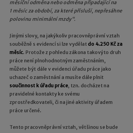
měsíční odměna nebo odměna připadající na
1 měsíc za období, za které přísluší, nepřesáhne
polovinu minimální mzdy“.
Jinými slovy, na jakýkoliv pracovněprávní vztah
souběžně s evidencí si lze vydělat
do 4.250 Kč za
měsíc
. Protože z pohledu zákona takovýto druh
práce není plnohodnotným zaměstnáním,
můžete být dále v evidenci úřadu práce jako
uchazeč o zaměstnání a musíte dále plnit
součinnost k úřadu práce
, tzn. docházet na
pravidelné kontakty ke svému
zprostředkovateli, či na jiné aktivity úřadem
práce určené.
Tento pracovněprávní vztah, většinou se bude