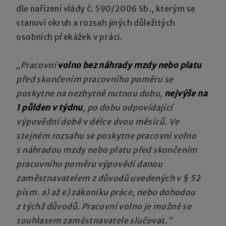
dle nařízení vlády č. 590/2006 Sb., kterým se
stanoví okruh a rozsah jiných důležitých
osobních překážek v práci
.
„Pracovní
volno bez náhrady mzdy nebo platu
před skončením pracovního poměru se
poskytne na nezbytně nutnou dobu,
nejvýše na
1 půlden v týdnu
, po dobu odpovídající
výpovědní době v délce dvou měsíců. Ve
stejném rozsahu se poskytne pracovní volno
s náhradou mzdy nebo platu před skončením
pracovního poměru výpovědí danou
zaměstnavatelem z důvodů uvedených v § 52
písm. a) až e) zákoníku práce, nebo dohodou
z týchž důvodů. Pracovní volno je možné se
souhlasem zaměstnavatele slučovat.“