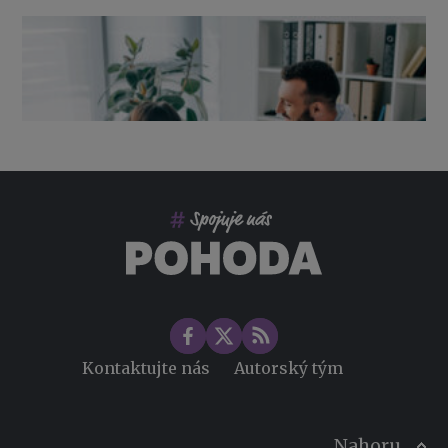
Výpověď ze zdravotních důvodů 2026 – průvodce pro
zaměstnavatele
Co pohlídat při přebírání účetnictví
Změny ve zdravotním pojištění v roce 2026
Kontaktujte nás
Autorský tým
Nahoru