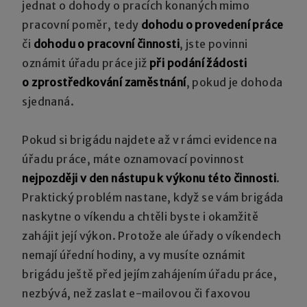
jednat o dohody o pracích konaných mimo
pracovní poměr, tedy
dohodu o provedení práce
či
dohodu o pracovní činnosti
, jste povinni
oznámit úřadu práce již
při podání žádosti
o zprostředkování zaměstnání
, pokud je dohoda
sjednaná.
Pokud si brigádu najdete až v rámci evidence na
úřadu práce, máte oznamovací povinnost
nejpozději v den nástupu k výkonu této činnosti
.
Praktický problém nastane, když se vám brigáda
naskytne o víkendu a chtěli byste i okamžitě
zahájit její výkon. Protože ale úřady o víkendech
nemají úřední hodiny, a vy musíte oznámit
brigádu ještě před jejím zahájením úřadu práce,
nezbývá, než zaslat e-mailovou či faxovou