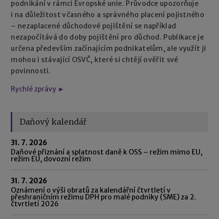
podnikání v rámci Evropské unie. Průvodce upozorňuje
i na důležitost včasného a správného placení pojistného
– nezaplacené důchodové pojištění se například
nezapočítává do doby pojištění pro důchod. Publikace je
určena především začínajícím podnikatelům, ale využít ji
mohou i stávající OSVČ, které si chtějí ověřit své
povinnosti.
Rychlé zprávy ►
Daňový kalendář
31. 7. 2026
Daňové přiznání a splatnost daně k OSS – režim mimo EU,
režim EU, dovozní režim
31. 7. 2026
Oznámení o výši obratů za kalendářní čtvrtletí v
přeshraničním režimu DPH pro malé podniky (SME) za 2.
čtvrtletí 2026