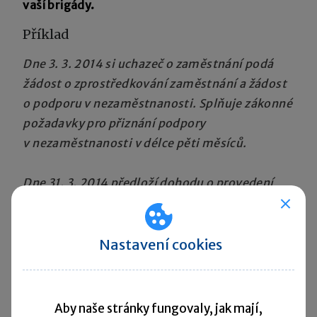
vaší brigády.
Příklad
Dne 3. 3. 2014 si uchazeč o zaměstnání podá
žádost o zprostředkování zaměstnání a žádost
o podporu v nezaměstnanosti. Splňuje zákonné
požadavky pro přiznání podpory
v nezaměstnanosti v délce pěti měsíců.
Dne 31. 3. 2014 předloží dohodu o provedení
práce, která bude pravděpodobně mít charakter
nekolidujícího zaměstnání a je uzavřena na
dobu od 1. 4. 2014 do 31. 8. 2014. Uchazeč tedy
Nastavení cookies
obdrží podporu v nezaměstnanosti pouze za
měsíc březen.
Aby naše stránky fungovaly, jak mají,