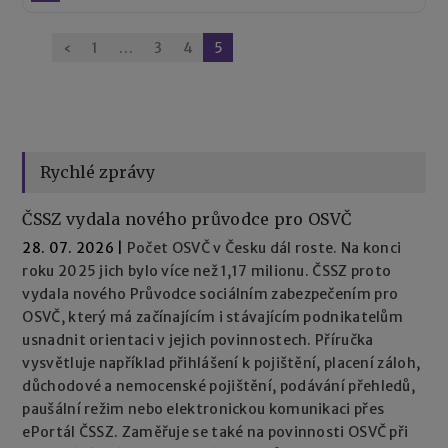
Stránkování
‹
1
…
3
4
5
komentářů
Rychlé zprávy
ČSSZ vydala nového průvodce pro OSVČ
28. 07. 2026
|
Počet OSVČ v Česku dál roste. Na konci
roku 2025 jich bylo více než 1,17 milionu. ČSSZ proto
vydala nového Průvodce sociálním zabezpečením pro
OSVČ, který má začínajícím i stávajícím podnikatelům
usnadnit orientaci v jejich povinnostech. Příručka
vysvětluje například přihlášení k pojištění, placení záloh,
důchodové a nemocenské pojištění, podávání přehledů,
paušální režim nebo elektronickou komunikaci přes
ePortál ČSSZ. Zaměřuje se také na povinnosti OSVČ při