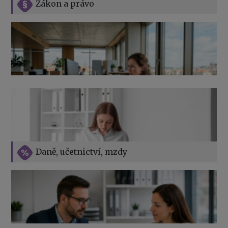
Zákon a právo
Jak na podnikání při rodičovské dovolené
Přehledy pro OSSZ a zdravotní pojišťovny – jak na ně
v roce 2026
Vše o překážkách v práci na straně zaměstnavatele
Daně, učetnictví, mzdy