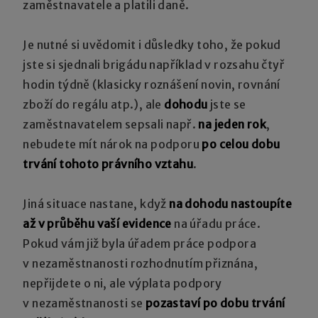
zaměstnavatele a platili daně.
Je nutné si uvědomit i důsledky toho, že pokud
jste si sjednali brigádu například v rozsahu čtyř
hodin týdně (klasicky roznášení novin, rovnání
zboží do regálu atp.), ale
dohodu
jste se
zaměstnavatelem sepsali např.
na jeden rok
,
nebudete mít nárok na podporu
po celou dobu
trvání tohoto právního vztahu
.
Jiná situace nastane, když
na dohodu nastoupíte
až v průběhu vaší evidence
na úřadu práce.
Pokud vám již byla úřadem práce podpora
v nezaměstnanosti rozhodnutím přiznána,
nepřijdete o ni, ale výplata podpory
v nezaměstnanosti se
pozastaví po dobu trvání