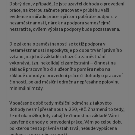
Dobrý den, v případě, že jste uzavřel dohodu o provedení
práce, na kterou začnete pracovat v průběhu Vaší
evidence na úřadu práce a přitom pobíráte podporu v
nezaměstnanosti, nárok na podporu samozřejmě
neztratíte, ovšem výplata podpory bude pozastavena.
Dle zákona o zaměstnanosti se totiž podpora v
nezaměstnanosti neposkytuje po dobu trvání právního
vztahu, na jehož základě uchazeč o zaměstnání
vykonává, tzn. nekolidující zaměstnání – činnost na
základě pracovního či služebního poměru nebo na
základě dohody o provedení práce či dohody o pracovní
činnosti, pokud měsíční odměna nepřesáhne polovinu
minimální mzdy.
V současné době tedy měsíční odměna z takovéto
dohody nesmí přesáhnout 4.250,-Kč. Znamená to tedy,
že od okamžiku, kdy zahájíte činnost na základě Vámi
uzavřené dohody o provedení práce, Vám po celou dobu
po kterou tento právní vztah trvá, nebude vyplácena
podpora v nezaměstnanosti.