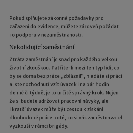
Pokud splňujete zákonné požadavky pro
zařazení do evidence, můžete zároveň požádat
i o podporu v nezaměstnanosti.
Nekolidující zaměstnání
Ztráta zaměstnání je snad pro každého velkou
životní zkouškou. Patříte-li mezi ten typ lidí, co
by se doma bez práce „zbláznil“, hledáte si práci
a jste rozhodnutí vzít úvazek i na pár hodin
denně či týdně, je to určitě správný krok. Nejen
že si budete udržovat pracovní návyky, ale
i kratší úvazek může být cestou k získání
dlouhodobé práce poté, co si vás zaměstnavatel
vyzkouší v rámci brigády.