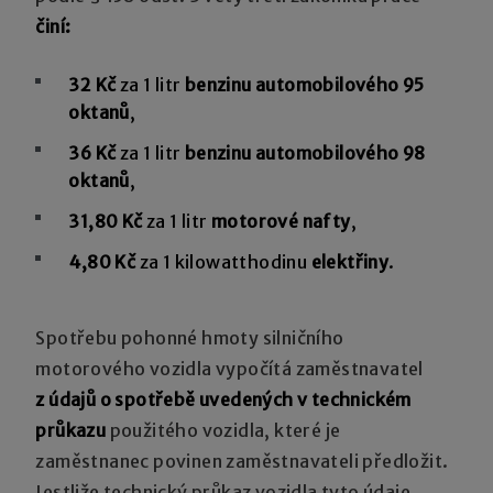
činí:
32 Kč
za 1 litr
benzinu automobilového 95
oktanů
,
36 Kč
za 1 litr
benzinu automobilového 98
oktanů
,
31,80 Kč
za 1 litr
motorové nafty
,
4,80 Kč
za 1 kilowatthodinu
elektřiny
.
Spotřebu pohonné hmoty silničního
motorového vozidla vypočítá zaměstnavatel
z údajů o spotřebě uvedených v technickém
průkazu
použitého vozidla, které je
zaměstnanec povinen zaměstnavateli předložit.
Jestliže technický průkaz vozidla tyto údaje