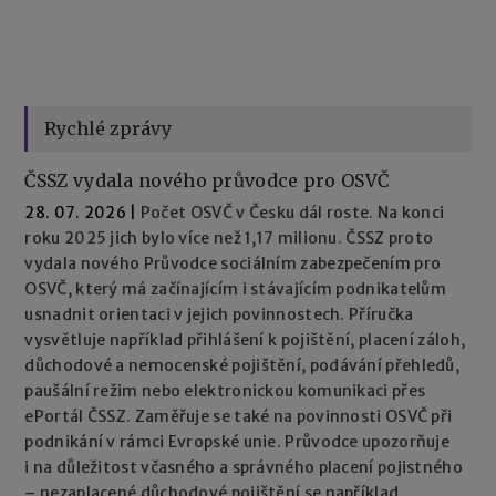
Rychlé zprávy
ČSSZ vydala nového průvodce pro OSVČ
28. 07. 2026
|
Počet OSVČ v Česku dál roste. Na konci
roku 2025 jich bylo více než 1,17 milionu. ČSSZ proto
vydala nového Průvodce sociálním zabezpečením pro
OSVČ, který má začínajícím i stávajícím podnikatelům
usnadnit orientaci v jejich povinnostech. Příručka
vysvětluje například přihlášení k pojištění, placení záloh,
důchodové a nemocenské pojištění, podávání přehledů,
paušální režim nebo elektronickou komunikaci přes
ePortál ČSSZ. Zaměřuje se také na povinnosti OSVČ při
podnikání v rámci Evropské unie. Průvodce upozorňuje
i na důležitost včasného a správného placení pojistného
– nezaplacené důchodové pojištění se například