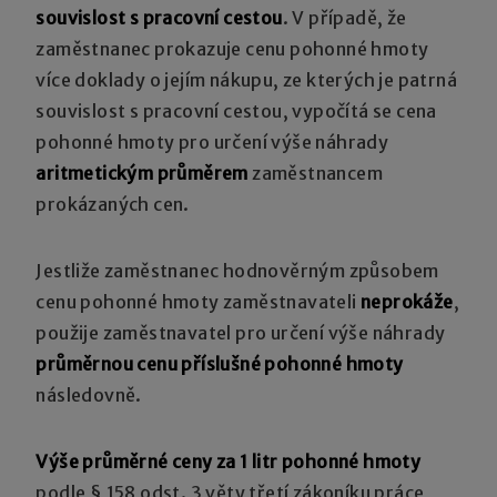
souvislost s pracovní cestou
. V případě, že
zaměstnanec prokazuje cenu pohonné hmoty
více doklady o jejím nákupu, ze kterých je patrná
souvislost s pracovní cestou, vypočítá se cena
pohonné hmoty pro určení výše náhrady
aritmetickým průměrem
zaměstnancem
prokázaných cen.
Jestliže zaměstnanec hodnověrným způsobem
cenu pohonné hmoty zaměstnavateli
neprokáže
,
použije zaměstnavatel pro určení výše náhrady
průměrnou cenu příslušné pohonné hmoty
následovně.
Výše průměrné ceny za 1 litr pohonné hmoty
podle § 158 odst. 3 věty třetí zákoníku práce