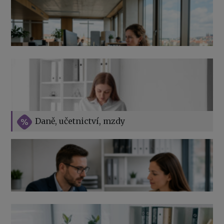
Přehledy pro OSSZ a zdravotní pojišťovny – jak na ně
v roce 2026
Vše o překážkách v práci na straně zaměstnavatele
Daně, učetnictví, mzdy
Výpověď ze zdravotních důvodů 2026 – průvodce pro
zaměstnavatele