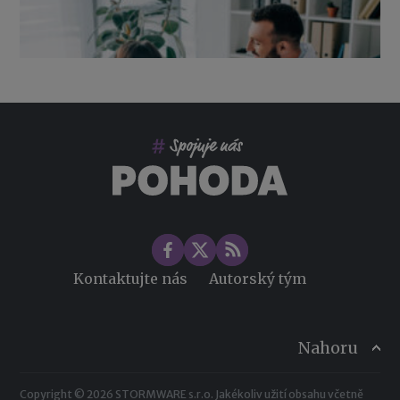
Co pohlídat při přebírání účetnictví
Změny ve zdravotním pojištění v roce 2026
Kontaktujte nás
Autorský tým
Nahoru
Copyright © 2026 STORMWARE s.r.o. Jakékoliv užití obsahu včetně