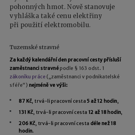
pohonných hmot. Nově stanovuje
vyhláška také cenu elektřiny
při použití elektromobilu.
Tuzemské stravné
Za každý kalendářní den pracovní cesty přísluší
zaměstnanci stravné
podle § 163 odst. 1
zákoníku práce
(„zaměstnanci v podnikatelské
sféře“)
nejméně ve výši:
87 Kč
, trvá-li pracovní cesta
5 až 12 hodin
,
131 Kč
, trvá-li pracovní cesta
12 až 18 hodin
,
206 Kč
, trvá-li pracovní cesta
déle než 18
hodin
.