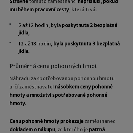
Stravné
tomuto zaměstnanci
nepřísluší, pokud
mu během pracovní cesty
, která trvá:
5 až 12 hodin, byla
poskytnuta 2 bezplatná
jídla
,
12 až 18 hodin,
byla poskytnuta 3 bezplatná
jídla
.
Průměrná cena pohonných hmot
Náhradu za spotřebovanou pohonnou hmotu
určí zaměstnavatel
násobkem ceny pohonné
hmoty a množství spotřebované pohonné
hmoty
.
Cenu pohonné hmoty prokazuje
zaměstnanec
dokladem o nákupu
, ze kterého je
patrná