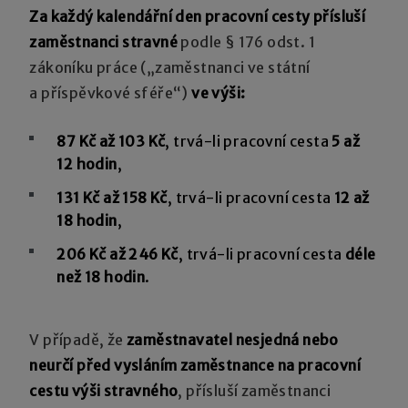
Za každý kalendářní den pracovní cesty přísluší
zaměstnanci stravné
podle § 176 odst. 1
zákoníku práce („zaměstnanci ve státní
a příspěvkové sféře“)
ve výši:
87 Kč až 103 Kč
, trvá-li pracovní cesta
5 až
12 hodin
,
131 Kč až 158 Kč
, trvá-li pracovní cesta
12 až
18 hodin
,
206 Kč až 246 Kč
, trvá-li pracovní cesta
déle
než 18 hodin
.
V případě, že
zaměstnavatel nesjedná nebo
neurčí před vysláním zaměstnance na pracovní
cestu výši stravného
, přísluší zaměstnanci