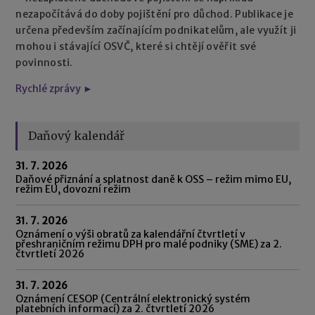
nezapočítává do doby pojištění pro důchod. Publikace je
určena především začínajícím podnikatelům, ale využít ji
mohou i stávající OSVČ, které si chtějí ověřit své
povinnosti.
Rychlé zprávy ►
Daňový kalendář
31. 7. 2026
Daňové přiznání a splatnost daně k OSS – režim mimo EU,
režim EU, dovozní režim
31. 7. 2026
Oznámení o výši obratů za kalendářní čtvrtletí v
přeshraničním režimu DPH pro malé podniky (SME) za 2.
čtvrtletí 2026
31. 7. 2026
Oznámení CESOP (Centrální elektronický systém
platebních informací) za 2. čtvrtletí 2026