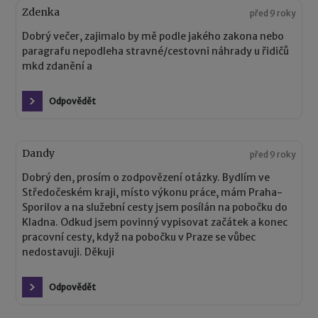
Zdenka
před 9 roky
Dobrý večer, zajimalo by mě podle jakého zakona nebo
paragrafu nepodleha stravné/cestovni náhrady u řidičů
mkd zdanění a
Odpovědět
Dandy
před 9 roky
Dobrý den, prosím o zodpovězení otázky. Bydlím ve
Středočeském kraji, místo výkonu práce, mám Praha-
Sporilov a na služební cesty jsem posílán na pobočku do
Kladna. Odkud jsem povinný vypisovat začátek a konec
pracovní cesty, když na pobočku v Praze se vůbec
nedostavuji. Děkuji
Odpovědět