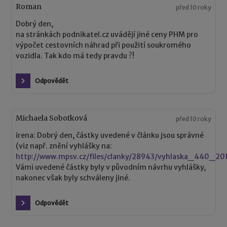
Roman
před 10 roky
Dobrý den,
na stránkách podnikatel.cz uvádějí jiné ceny PHM pro
výpočet cestovních náhrad při použití soukromého
vozidla. Tak kdo má tedy pravdu ?!
Odpovědět
Michaela Sobotková
před 10 roky
irena: Dobrý den, částky uvedené v článku jsou správné
(viz např. znění vyhlášky na:
http://www.mpsv.cz/files/clanky/28943/vyhlaska_440_20
Vámi uvedené částky byly v původním návrhu vyhlášky,
nakonec však byly schváleny jiné.
Odpovědět