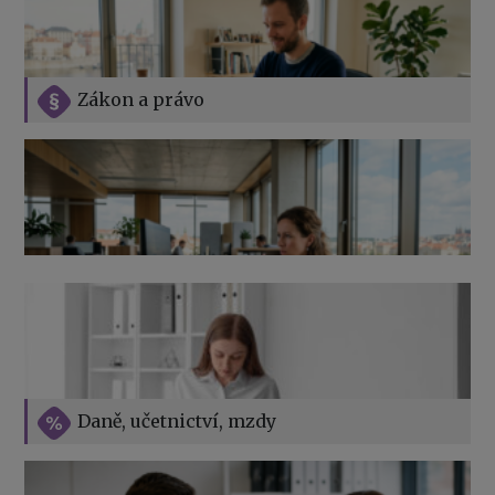
Zákon a právo
Jak na podnikání při rodičovské dovolené
Přehledy pro OSSZ a zdravotní pojišťovny – jak na ně
v roce 2026
Vše o překážkách v práci na straně zaměstnavatele
Daně, učetnictví, mzdy