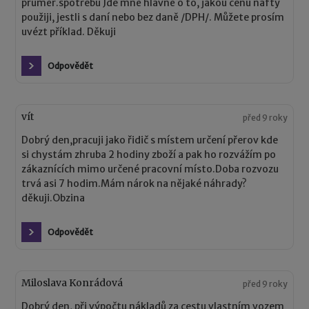
průměr.spotřebu Jde mně hlavně o to, jakou cenu nafty
použiji, jestli s daní nebo bez daně /DPH/. Můžete prosím
uvézt příklad. Děkuji
Odpovědět
vít
před 9 roky
Dobrý den,pracuji jako řidič s místem určení přerov kde
si chystám zhruba 2 hodiny zboží a pak ho rozvážím po
zákaznících mimo určené pracovní místo.Doba rozvozu
trvá asi 7 hodim.Mám nárok na nějaké náhrady?
děkuji.Obzina
Odpovědět
Miloslava Konrádová
před 9 roky
Dobrý den, při výpočtu nákladů za cestu vlastním vozem