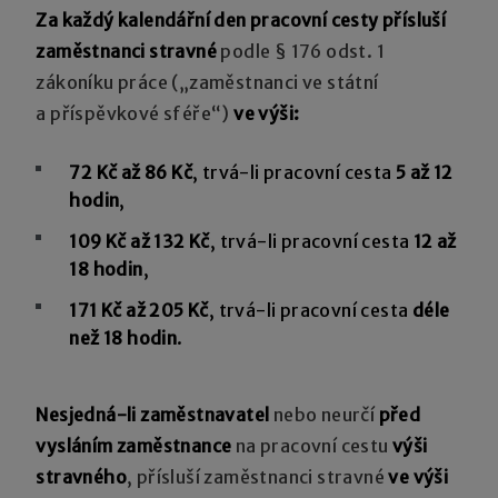
Za každý kalendářní den pracovní cesty přísluší
zaměstnanci stravné
podle § 176 odst. 1
zákoníku práce („zaměstnanci ve státní
a příspěvkové sféře“)
ve výši:
72 Kč až 86 Kč
, trvá-li pracovní cesta
5 až 12
hodin
,
109 Kč až 132 Kč
, trvá-li pracovní cesta
12 až
18 hodin
,
171 Kč až 205 Kč
, trvá-li pracovní cesta
déle
než 18 hodin
.
Nesjedná-li zaměstnavatel
nebo neurčí
před
vysláním zaměstnance
na pracovní cestu
výši
stravného
, přísluší zaměstnanci stravné
ve výši