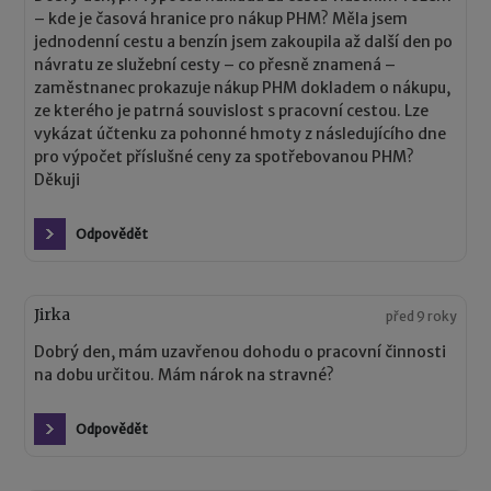
– kde je časová hranice pro nákup PHM? Měla jsem
jednodenní cestu a benzín jsem zakoupila až další den po
návratu ze služební cesty – co přesně znamená –
zaměstnanec prokazuje nákup PHM dokladem o nákupu,
ze kterého je patrná souvislost s pracovní cestou. Lze
vykázat účtenku za pohonné hmoty z následujícího dne
pro výpočet příslušné ceny za spotřebovanou PHM?
Děkuji
Odpovědět
Jirka
před 9 roky
Dobrý den, mám uzavřenou dohodu o pracovní činnosti
na dobu určitou. Mám nárok na stravné?
Odpovědět