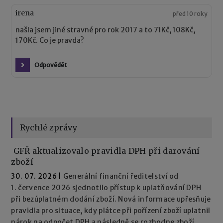
irena
před 10 roky
našla jsem jiné stravné pro rok 2017 a to 71Kč, 108Kč,
170Kč. Co je pravda?
Odpovědět
Rychlé zprávy
GFŘ aktualizovalo pravidla DPH při darování
zboží
30. 07. 2026
|
Generální finanční ředitelství od
1. července 2026 sjednotilo přístup k uplatňování DPH
při bezúplatném dodání zboží. Nová informace upřesňuje
pravidla pro situace, kdy plátce při pořízení zboží uplatnil
nárok na odpočet DPH a následně se rozhodne zboží