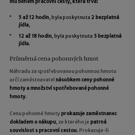
mu během pracovní cesty, která trvá:
5 až 12 hodin
, byla poskytnuta
2 bezplatná
jídla
,
12 až 18 hodin
, byla poskytnuta
3 bezplatná
jídla
.
Průměrná cena pohonných hmot
Náhradu za spotřebovanou pohonnou hmotu
určí zaměstnavatel
násobkem ceny pohonné
hmoty a množství spotřebované pohonné
hmoty
.
Cenu pohonné hmoty
prokazuje zaměstnanec
dokladem o nákupu
, ze kterého je
patrná
souvislost s pracovní cestou
. Prokazuje-li