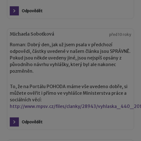
Odpovědět
Michaela Sobotková
před 10 roky
Roman: Dobrý den, jak už jsem psala v předchozí
odpovědi, částky uvedené v našem článku jsou SPRÁVNĚ.
Pokud jsou někde uvedeny jiné, jsou nejspíš opsány z
původního návrhu vyhlášky, který byl ale nakonec
pozměněn.
To, že na Portálu POHODA máme vše uvedeno dobře, si
můžete ověřit i přímo ve vyhlášce Ministerstva práce a
sociálních věcí:
http://www.mpsv.cz/files/clanky/28943/vyhlaska_440_20
Odpovědět