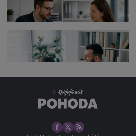
Výpověď ze zdravotních důvodů 2026 – průvodce pro
zaměstnavatele
Co pohlídat při přebírání účetnictví
Změny ve zdravotním pojištění v roce 2026