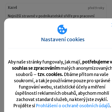
Karel
před 9 roky
Nejnižší stravné v podnikatelské sféře pro pracovní
cestu delší nez 18 hod je 171 Kč, je nějak omezena i horní
hranice?
Nastavení cookies
Odpovědět
Lenka
před 9 roky
Aby naše stránky fungovaly, jak mají,
potřebujeme v
dobrý den, zajímá mě, jestli má řidič nárok na stravné ať
souhlas se zpracováním
malých anonymizovanýc
už je v pracovním poměru či na DPP?
souborů –
tzv. cookies.
Dbáme přitom na vaše
soukromí, a tak je
používáme pouze pro správné
Odpovědět
fungování webu, statistické účely a měření
úspěšnosti reklamních obsahů, abychom mohli
zachovat standard služeb, na který jste zvyklí.
Lili
před 9 roky
Projděte si
Prohlášení o ochraně osobních údajů
.
Dobrý den, zajímalo by mě, jaké výdaje jsou zahrnuté do