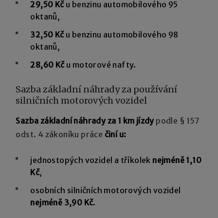
29,50 Kč
u benzinu automobilového 95
oktanů,
32,50 Kč
u benzinu automobilového 98
oktanů,
28,60 Kč
u motorové nafty.
Sazba základní náhrady za používání
silničních motorových vozidel
Sazba základní náhrady za 1 km jízdy
podle § 157
odst. 4 zákoníku práce
činí u:
jednostopých vozidel a tříkolek
nejméně 1,10
Kč
,
osobních silničních motorových vozidel
nejméně 3,90 Kč
.