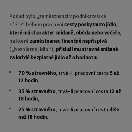
Pokud bylo „zaměstnanci v podnikatelské
sféře“ během pracovní
cesty poskytnuto jídlo,
které má charakter snídaně, oběda nebo večeře
,
na které
zaměstnanec finančně nepřispívá
(„bezplatné jídlo“),
přísluší mu stravné snížené
za každé bezplatné jídlo až o hodnotu:
70 % stravného
, trvá-li pracovní cesta
5 až
12 hodin
,
35 % stravného
, trvá-li pracovní cesta
12 až
18 hodin
,
25 % stravného
, trvá-li pracovní cesta
déle
než 18 hodin
.