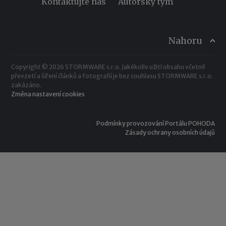
Kontaktujte nás
Autorský tým
Nahoru
Copyright © 2026 STORMWARE s.r.o. Jakékoliv užití obsahu včetně
převzetí a šíření článků a fotografií je bez souhlasu STORMWARE s.r.o.
zakázáno.
Změna nastavení cookies
Podmínky provozování Portálu POHODA
Zásady ochrany osobních údajů