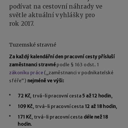
podívat na cestovní náhrady ve
světle aktuální vyhlášky pro
rok 2017.
Tuzemské stravné
Za každý kalendářní den pracovní cesty přísluší
zaměstnanci stravné
podle § 163 odst. 1
zákoníku práce
(„zaměstnanci v podnikatelské
sféře“)
nejméně ve výši:
72 Kč
, trvá-li pracovní cesta
5 až 12 hodin
,
109 Kč
, trvá-li pracovní cesta
12 až 18 hodin
,
171 Kč
, trvá-li pracovní cesta
déle než 18
hodin
.