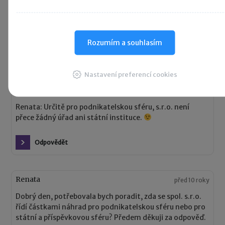
základní sazby ve výši 3,90 za každý ujetý km
soukromým vozidlem. Konkrétně mám na mysli
provozní kapaliny nebo mytí vozu. Děkuji za odpověď.
Rozumím a souhlasím
Odpovědět
Nastavení preferencí cookies
Magda
před 10 roky
Renata: Určitě pro podnikatelskou sféru, s.r.o. není
přece žádný úřad ani státní instituce.
Odpovědět
Renata
před 10 roky
Dobrý den, potřebovala bych poradit, zda se spol. s.r.o.
řídí částkami náhrad pro podnikatelskou sféru nebo pro
státní a příspěvkovou sféru? Předem děkuji za odpověď.