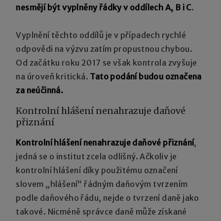
nesmějí být vyplněny řádky v oddílech A, B i C
.
Vyplnění těchto oddílů je v případech rychlé
odpovědi na výzvu zatím propustnou chybou.
Od začátku roku 2017 se však kontrola zvyšuje
na úroveň kritická.
Tato podání budou označena
za neúčinná.
Kontrolní hlášení nenahrazuje daňové
přiznání
Kontrolní hlášení nenahrazuje daňové přiznání
,
jedná se o institut zcela odlišný. Ačkoliv je
kontrolní hlášení díky použitému označení
slovem „hlášení“ řádným daňovým tvrzením
podle daňového řádu, nejde o tvrzení daně jako
takové. Nicméně správce daně může získané