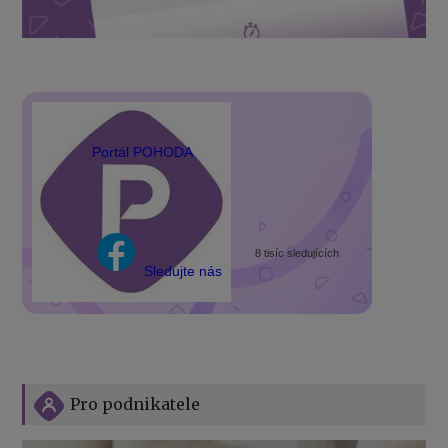
Portál POHODA
8 tisíc sledujících
Sledujte nás
Pro podnikatele