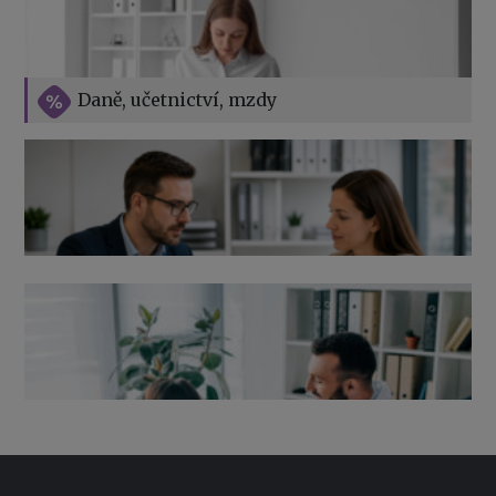
Vše o překážkách v práci na straně zaměstnavatele
Daně, učetnictví, mzdy
Výpověď ze zdravotních důvodů 2026 – průvodce pro
zaměstnavatele
Co pohlídat při přebírání účetnictví