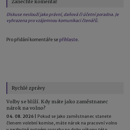
Zanechte komentář
Diskuse neslouží jako právní, daňová či účetní poradna. Je
vyhrazena pro vzájemnou komunikaci čtenářů.
Pro přidání komentáře se
přihlaste
.
Rychlé zprávy
Volby se blíží. Kdy máte jako zaměstnanec
nárok na volno?
04. 08. 2026
|
Pokud se jako zaměstnanec stanete
členem volební komise, máte nárok na pracovní volno
v nezbytně nutném rozsahu po dobu výkonu této