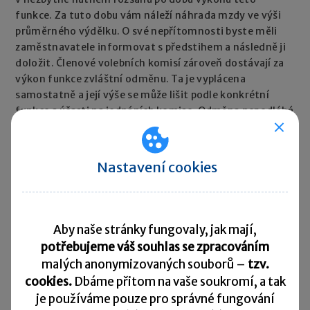
funkce. Za tuto dobu vám náleží náhrada mzdy ve výši
průměrného výdělku. O své nepřítomnosti byste měli
zaměstnavatele informovat s předstihem a následně ji
doložit. Členové volebních komisí zároveň dostávají za
výkon funkce zvláštní odměnu. Ta je vyplácena
samostatně a její výše se může lišit podle konkrétní
funkce a účasti na jednáních komise. Odměna nepodléhá
odvodu zdravotního pojištění. Sociální pojištění se
odvádí pouze v případě, že příjem v daném měsíci
dosáhne rozhodné částky pro účast na nemocenském
Nastavení cookies
pojištění. Pro rok 2026 je tato částka 4 500 Kč. Náhradu
mzdy vyplácí zaměstnavatel, který může za
stanovených podmínek požádat o její refundaci.
Pravidla vycházejí ze zákona o správě voleb
Aby naše stránky fungovaly, jak mají,
a souvisejících předpisů.
potřebujeme váš souhlas se zpracováním
malých anonymizovaných souborů –
tzv.
Rychlé zprávy ►
cookies.
Dbáme přitom na vaše soukromí, a tak
je
používáme pouze pro správné fungování
Daňový kalendář