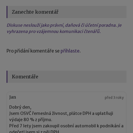
Zanechte komentář
Diskuse neslouží jako právní, daňová či účetní poradna. Je
vyhrazena pro vzájemnou komunikaci čtenářů.
Pro přidání komentáře se
přihlaste
.
Komentáře
Jan
před 3 roky
Dobrý den,
Jsem OSVČ řemeslná živnost, plátce DPH a uplatňuji
výdaje 80 % z příjmu.
Před 7 lety jsem zakoupil osobní automobil k podnikání a
odečetl jsem si z něj DPH.