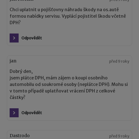
Chci uplatnit u pojišťovny náhradu škody na os.autě
formou nabídky servisu. Vyplácí pojistitel škodu včetně
DPH?
Odpovědět
jan
před 9 roky
Dobrý den,
jsem plátce DPH, mám zájem o koupi osobního
automobilu od soukromé osoby (neplátce DPH). Mohu si
v tomto případě uplatňovat vrácení DPH z celkové
částky?
Odpovědět
Dastrodo
před 9 roky