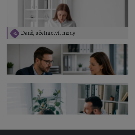
Vše o překážkách v práci na straně zaměstnavatele
Daně, učetnictví, mzdy
Výpověď ze zdravotních důvodů 2026 – průvodce pro
zaměstnavatele
Co pohlídat při přebírání účetnictví