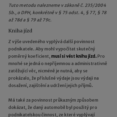
Tuto metodu nalezneme v zákoně č. 235/2004
Sb.,
o DPH
, konkrétně v § 75 odst. 4, § 77, § 78
až 78d a § 79 až 79c.
Kniha jízd
Z výše uvedeného vyplývá další povinnost
podnikatele. Aby mohl vypočítat skutečný
poměrný koeficient,
musí si vést knihu jízd.
Pro
mnohé se jedná o nepříjemnou a administrativně
zatěžující věc, nicméně je nutná, aby se
prokázalo, že příslušné výdaje jsou výdaji na
dosažení, zajištění a udržení jejich příjmů.
Má také za povinnost průkazným způsobem
dokázat, že daný automobil byl použitý pro
podnikatelskou činnost, ze které vyplývají