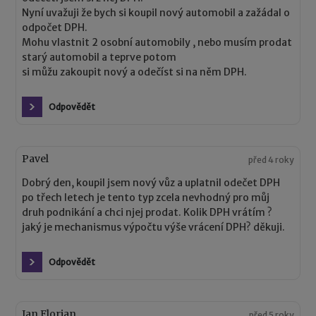
Nyní uvažuji že bych si koupil nový automobil a zažádal o
odpočet DPH.
Mohu vlastnit 2 osobní automobily , nebo musím prodat
starý automobil a teprve potom
si můžu zakoupit nový a odečíst si na něm DPH.
Odpovědět
Pavel
před 4 roky
Dobrý den, koupil jsem nový vůz a uplatnil odečet DPH
po třech letech je tento typ zcela nevhodný pro můj
druh podnikání a chci njej prodat. Kolik DPH vrátím ?
jaký je mechanismus výpočtu výše vrácení DPH? děkuji.
Odpovědět
Jan Florian
před 5 roky