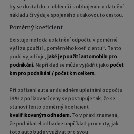
by se dostal do problémů i s obhájením uplatnění
nákladu či výdaje spojeného s takovouto cestou.
Poměrný koeficient
Existuje metoda uplatnění odpočtu v poměrné
výši za použití „poměrného koeficientu“. Tento
podíl vyjadřuje,
jaké je použití automobilu pro
podnikání.
Například se může vyjádřit jako
počet
km pro podnikání / počet km celkem
.
Při pořízení auta a následném uplatnění odpočtu
DPH z pořizovací ceny se postupuje tak, že se
stanoví tento poměrný koeficient
kvalifikovaným odhadem.
To v praxi znamená,
že podnikatel odhadne například procenty, jak
toto auto bude využívat pro svou