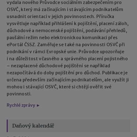
vydala nového Průvodce sociálním zabezpečením pro
OSVČ, který má začínajícím i stávajícím podnikatelům
usnadnit orientaci v jejich povinnostech. Příručka
vysvětluje například přihlášení k pojištění, placení záloh,
důchodové a nemocenské pojištění, podávání přehledů,
paušální režim nebo elektronickou komunikaci přes
ePortál ČSSZ. Zaměřuje se také na povinnosti OSVČ při
podnikání v rámci Evropské unie. Průvodce upozorňuje
i na důležitost včasného a správného placení pojistného
– nezaplacené důchodové pojištění se například
nezapočítává do doby pojištění pro důchod. Publikace je
určena především začínajícím podnikatelům, ale využít ji
mohou i stávající OSVČ, které si chtějí ověřit své
povinnosti.
Rychlé zprávy ►
Daňový kalendář