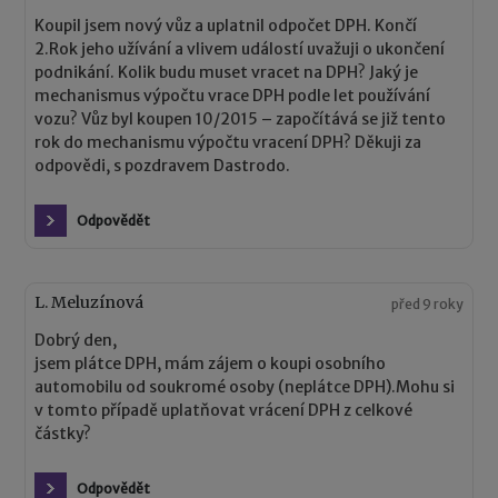
Koupil jsem nový vůz a uplatnil odpočet DPH. Končí
2.Rok jeho užívání a vlivem událostí uvažuji o ukončení
podnikání. Kolik budu muset vracet na DPH? Jaký je
mechanismus výpočtu vrace DPH podle let používání
vozu? Vůz byl koupen 10/2015 – započítává se již tento
rok do mechanismu výpočtu vracení DPH? Děkuji za
odpovědi, s pozdravem Dastrodo.
Odpovědět
L. Meluzínová
před 9 roky
Dobrý den,
jsem plátce DPH, mám zájem o koupi osobního
automobilu od soukromé osoby (neplátce DPH).Mohu si
v tomto případě uplatňovat vrácení DPH z celkové
částky?
Odpovědět