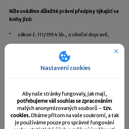
Níže uvádíme důležité právní předpisy týkající se
knihy jízd:
zákon č. 111/1994 Sb., o silniční dopravě,
zákon č. 235/2004 Sb., o dani z přidané
hodnoty,
Nastavení cookies
zákon č. 16/1993 Sb., o dani silniční,
zákon č. 586/1992 Sb., o daních z příjmů.
Aby naše stránky fungovaly, jak mají,
potřebujeme váš souhlas se zpracováním
Krátké shrnutí
malých anonymizovaných souborů –
tzv.
cookies.
Dbáme přitom na vaše soukromí, a tak
Jak lze z článku vidět, není vždy zcela jednoduché
je
používáme pouze pro správné fungování
se v dané oblasti zorientovat. Pokud tedy