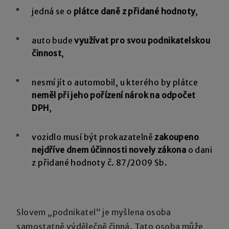
jedná se o
plátce daně z přidané hodnoty
,
auto bude
využívat pro svou podnikatelskou
činnost
,
nesmí jít o automobil, u kterého by plátce
neměl při jeho pořízení nárok na odpočet
DPH
,
vozidlo musí být prokazatelně
zakoupeno
nejdříve dnem účinnosti novely zákona
o dani
z přidané hodnoty č. 87/2009 Sb.
Slovem „podnikatel“ je myšlena osoba
samostatně výdělečně činná. Tato osoba může