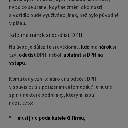
nebo co se stane, když se změní okolnosti
a vozidlo bude využíváno jinak, než bylo původně
v plánu.
Kdo má nárok si odečíst DPH
Na úvod je důležité si uvědomit,
kdo
má
nárok
si
tzv.
odečíst
DPH, neboli
uplatnit si DPH na
vstupu
.
Komu tedy vzniká nárok na odečet DPH
v souvislosti s pořízením automobilu? Je nutné
splnit některé podmínky, kterými jsou
např. tyto:
musí jít o
podnikatele či firmu
,