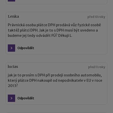
Lenka
před 10 roky
Právnická osoba plátce DPH prodává vůz fyzické osobě
taktéž plátci DPH. Jak je to s DPH musí být uvedeno a
budeme jej tedy odvádět FÚ? Děkuji L.
Odpovědět
lucias
před 11 roky
jak je to prosím s DPH při prodeji osobního automobilu,
který plátce DPH nakoupil od nepodnikatele v EU v roce
2013?
Odpovědět