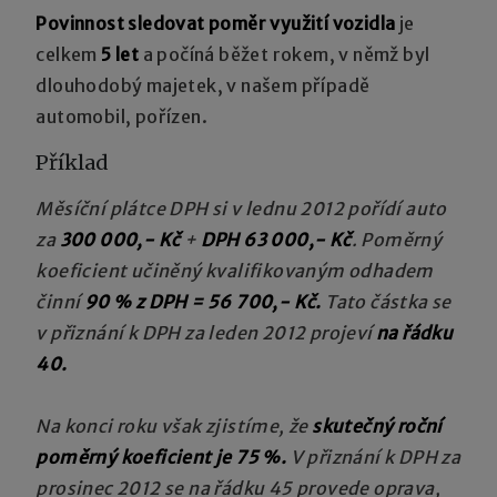
Povinnost sledovat poměr využití vozidla
je
celkem
5 let
a počíná běžet rokem, v němž byl
dlouhodobý majetek, v našem případě
automobil, pořízen.
Příklad
Měsíční plátce DPH si v lednu 2012 pořídí auto
za
300 000,- Kč
+
DPH 63 000,- Kč
. Poměrný
koeficient učiněný kvalifikovaným odhadem
činní
90 % z DPH = 56 700,- Kč.
Tato částka se
v přiznání k DPH za leden 2012 projeví
na řádku
40.
Na konci roku však zjistíme, že
skutečný roční
poměrný koeficient je 75 %.
V přiznání k DPH za
prosinec 2012 se na řádku 45 provede oprava,