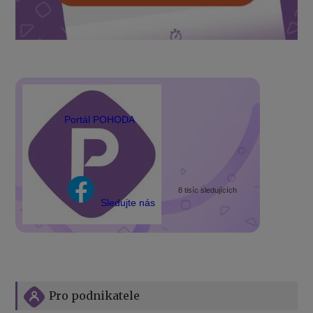
Portál POHODA
8 tisíc sledujících
Sledujte nás
Pro podnikatele