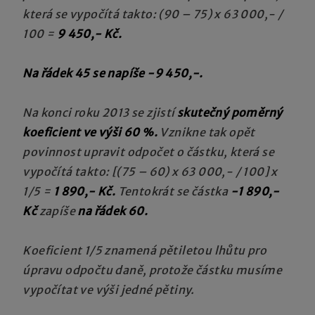
která se vypočítá takto: (90 – 75) x 63 000,- /
100 =
9 450,- Kč.
Na řádek 45 se napíše -9 450,-.
Na konci roku 2013 se zjistí
skutečný poměrný
koeficient ve výši 60 %.
Vznikne tak opět
povinnost upravit odpočet o částku, která se
vypočítá takto: [(75 – 60) x 63 000,- / 100
]
x
1/5 =
1 890,- Kč.
Tentokrát se částka
-1 890,-
Kč
zapíše
na řádek 60.
Koeficient 1/5 znamená pětiletou lhůtu pro
úpravu odpočtu daně, protože částku musíme
vypočítat ve výši jedné pětiny.