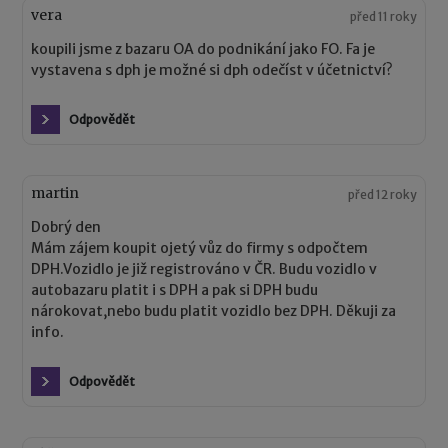
vera
před 11 roky
koupili jsme z bazaru OA do podnikání jako FO. Fa je
vystavena s dph je možné si dph odečíst v účetnictví?
Odpovědět
martin
před 12 roky
Dobrý den
Mám zájem koupit ojetý vůz do firmy s odpočtem
DPH.Vozidlo je již registrováno v ČR. Budu vozidlo v
autobazaru platit i s DPH a pak si DPH budu
nárokovat,nebo budu platit vozidlo bez DPH. Děkuji za
info.
Odpovědět