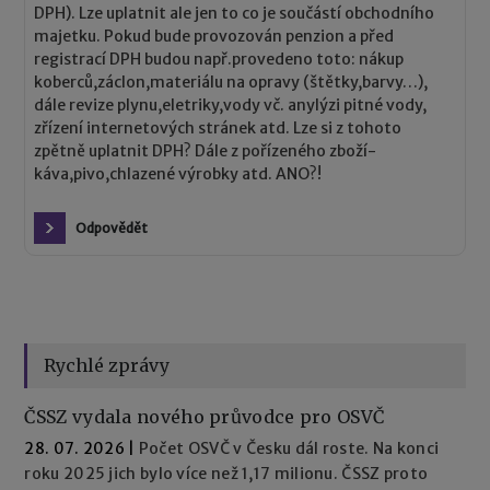
DPH). Lze uplatnit ale jen to co je součástí obchodního
majetku. Pokud bude provozován penzion a před
registrací DPH budou např.provedeno toto: nákup
koberců,záclon,materiálu na opravy (štětky,barvy…),
dále revize plynu,eletriky,vody vč. anylýzi pitné vody,
zřízení internetových stránek atd. Lze si z tohoto
zpětně uplatnit DPH? Dále z pořízeného zboží-
káva,pivo,chlazené výrobky atd. ANO?!
Odpovědět
Rychlé zprávy
ČSSZ vydala nového průvodce pro OSVČ
28. 07. 2026
|
Počet OSVČ v Česku dál roste. Na konci
roku 2025 jich bylo více než 1,17 milionu. ČSSZ proto