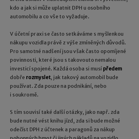
kdo a jak si může uplatnit DPH u osobního
automobilu a co vše to vyžaduje.
V účetní praxi se často setkáváme s myšlenkou
nákupu vozidla právě z výše zmíněných důvodů.
Pro samotné nadšení jsou však často opomíjené
povinnosti, které jsou s takovouto nemalou
investicí spojené. Každá osoba si musí
předem
dobře
rozmyslet
, jak takový automobil bude
používat. Zda pouze na podnikání, nebo
i soukromě.
S tím souvisí také další otázky, jako např. zda
bude nutné vést knihu jízd, zda si bude možné
odečíst DPH z účtenek a paragonů za nákup
pohonných hmot či jiných nákladů na vozidlo,