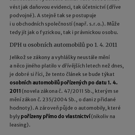
vést jak daňovou evidenci, tak účetnictví (dříve
podvojné). A stejně tak se postupuje
i u obchodních společností (např. s.r.o.). Může
tedy jít jak o fyzickou, tak i právnickou osobu.
DPH u osobních automobilů po 1. 4. 2011
Jelikož se zákony a vyhlášky neustále mění
a něco jiného platilo v dřívějších letech než dnes,
je dobré si říci, že tento článek se bude týkat
osobních automobilů pořízených po datu 1. 4.
2011
(novela zákona č. 47/2011 Sb., kterým se
mění zákon č. 235/2004 Sb., o dani z přidané
hodnoty). A zároveň půjde o automobily, které
byly
pořízeny přímo do vlastnictví
(nikoliv na
leasing).