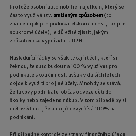
Protože osobní automobil je majetkem, který se
často využívá tzv.
smíšeným způsobem
(to
znamená jak pro podnikatelskou činnost, tak pro
soukromé účely), je důležité zjistit, jakým
způsobem se vypořádat s DPH.
Následující řádky se však týkají i těch, kteří si
řeknou, že auto budou na 100 % využívat pro
podnikatelskou činnost, avšak v dalších letech
dojde k využití pro jiné účely. Mnohdy se stává,
že takový podnikatel občas odveze děti do
školky nebo zajede na nákup. V tom případě by si
měl uvědomit, že auto již nevyužívá 100% na
podnikání.
Při případné kontrole ze strany finančního úřadu