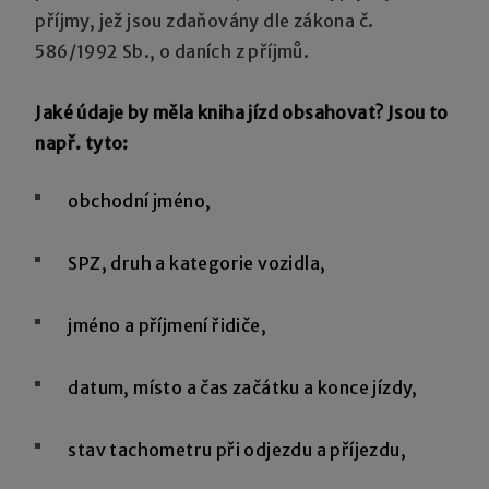
příjmy, jež jsou zdaňovány dle zákona č.
586/1992 Sb., o daních z příjmů.
Jaké údaje by měla kniha jízd obsahovat? Jsou to
např. tyto:
obchodní jméno,
SPZ, druh a kategorie vozidla,
jméno a příjmení řidiče,
datum, místo a čas začátku a konce jízdy,
stav tachometru při odjezdu a příjezdu,