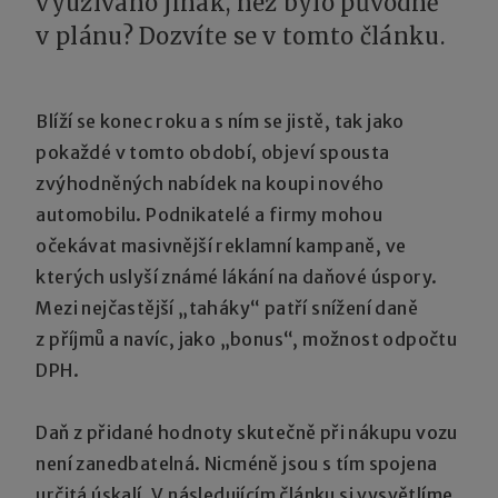
využíváno jinak, než bylo původně
v plánu? Dozvíte se v tomto článku.
Blíží se konec roku a s ním se jistě, tak jako
pokaždé v tomto období, objeví spousta
zvýhodněných nabídek na koupi nového
automobilu. Podnikatelé a firmy mohou
očekávat masivnější reklamní kampaně, ve
kterých uslyší známé lákání na daňové úspory.
Mezi nejčastější „taháky“ patří snížení daně
z příjmů a navíc, jako „bonus“, možnost odpočtu
DPH.
Daň z přidané hodnoty skutečně při nákupu vozu
není zanedbatelná. Nicméně jsou s tím spojena
určitá úskalí. V následujícím článku si vysvětlíme,