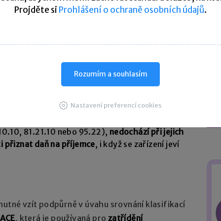
Projděte si
Prohlášení o ochraně osobních údajů
.
ntážní se považují takové činnosti, na které se
 o DPH
(zákon č. 235/2004 Sb.), pokud daná
iných kódech CZ-CPA, obzvláště v některé ze tříd
é je na místě zmínit kód činnosti
33.12.19 – Opravy
itelných strojů a zařízení j. n.
Tato činnost se
edené pod kódem 28.29.
Rozumím a souhlasím
Nastavení preferencí cookies
žba zařízení pevně připojeného ke stavbě
imo oddíly 41 až 43
(zejména ve výše zmíněných
.10.10, 81.21.10 nebo 95.22),
nedochází při jejich
i přiznat daň na příjemce
, i když se zařízení jeví
nutné vzít podpůrně v úvahu srovnání klasifikací
NACE
, která je používaná pro
zatřídění