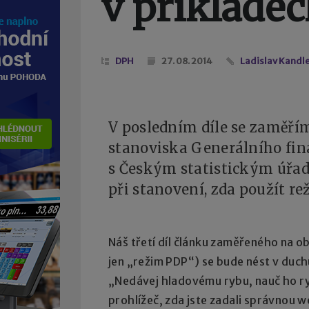
v příkladech
DPH
27. 08. 2014
Ladislav Kandler
V posledním díle se zaměří
stanoviska Generálního fina
s Českým statistickým úřa
při stanovení, zda použít r
Náš třetí díl článku zaměřeného na o
jen „režim PDP“) se bude nést v duch
„Nedávej hladovému rybu, nauč ho ryb
prohlížeč, zda jste zadali správnou w