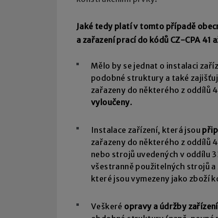
Jaké tedy platí v tomto případě obec
a zařazení prací do kódů CZ-CPA 41 a
Mělo by se jednat o instalaci zaříz
podobné struktury a také zajišťu
zařazeny do některého z oddílů 4
vyloučeny
.
Instalace zařízení, která jsou
při
zařazeny do některého z oddílů 41 
nebo strojů uvedených v oddílu 3
všestranně použitelných strojů a za
které jsou vymezeny jako zboží k
Veškeré
opravy a údržby zařízení