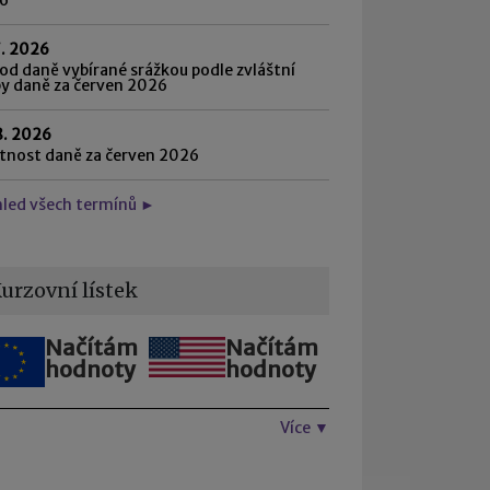
7. 2026
d daně vybírané srážkou podle zvláštní
by daně za červen 2026
8. 2026
atnost daně za červen 2026
hled všech termínů ►
urzovní lístek
Načítám
Načítám
hodnoty
hodnoty
Více ▼