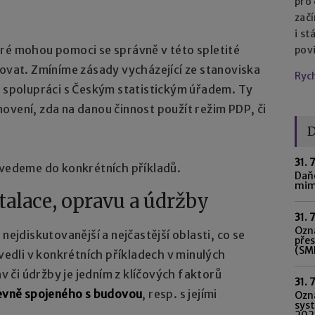
pro
začí
i st
eré mohou pomoci se správně v této spletité
pov
tovat. Zmíníme zásady vycházející ze stanoviska
Ryc
e spolupráci s Českým statistickým úřadem. Ty
ovení, zda na danou činnost použít režim PDP, či
D
31. 
evedeme do konkrétních příkladů.
Daňo
mim
talace, opravu a údržby
31. 
Ozná
nejdiskutovanější a nejčastější oblasti, co se
pře
(SME
uvedli v konkrétních příkladech v minulých
av či údržby je jedním z klíčových faktorů
31. 
pevně spojeného s budovou
, resp. s jejími
Ozn
syst
202