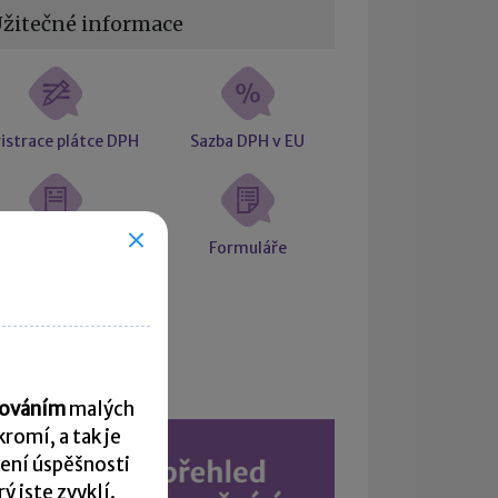
žitečné informace
istrace plátce DPH
Sazba DPH v EU
Daňový doklad
Formuláře
Kalendář
acováním
malých
romí, a tak je
ení úspěšnosti
 jste zvyklí.