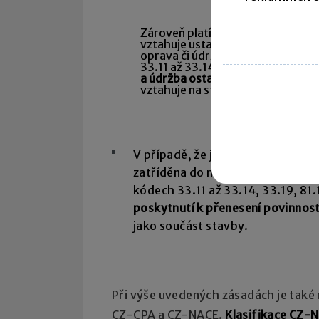
Zároveň platí, že za stavební a mo
vztahuje ustanovení § 92e
zákona
oprava či údržba není uvedena v j
33.11 až 33.14, 33.19 a 95.22. Tak
a údržba ostatních všestranně použ
vztahuje na stroje a zařízení uv
V případě, že je oprava nebo údr
zatříděna do některého
z kódů m
kódech 33.11 až 33.14, 33.19, 81
poskytnutí k přenesení povinnost
jako součást stavby.
Při výše uvedených zásadách je také 
CZ-CPA a CZ-NACE.
Klasifikace CZ-