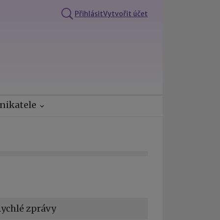
Přihlásit
Vytvořit účet
nikatele
ychlé zprávy