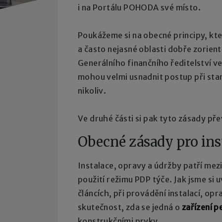
i na Portálu POHODA své místo.
Poukážeme si na obecné principy, kt
a často nejasné oblasti dobře zorien
Generálního finančního ředitelství v
mohou velmi usnadnit postup při stan
nikoliv.
Ve druhé části si pak tyto zásady př
Obecné zásady pro ins
Instalace, opravy a údržby patří mezi 
použití režimu PDP týče. Jak jsme si 
článcích, při provádění instalací, opr
skutečnost, zda se jedná o
zařízení 
konstrukčními prvky.