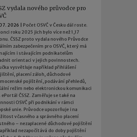
SZ vydala nového průvodce pro
VČ
 07. 2026
|
Počet OSVČ v Česku dál roste.
onci roku 2025 jich bylo více než 1,17
ionu. ČSSZ proto vydala nového Průvodce
iálním zabezpečením pro OSVČ, který má
najícím i stávajícím podnikatelům
dnit orientaci v jejich povinnostech.
učka vysvětluje například přihlášení
jištění, placení záloh, důchodové
emocenské pojištění, podávání přehledů,
šální režim nebo elektronickou komunikaci
 ePortál ČSSZ. Zaměřuje se také na
innosti OSVČ při podnikání v rámci
pské unie. Průvodce upozorňuje i na
ežitost včasného a správného placení
istného – nezaplacené důchodové pojištění
apříklad nezapočítává do doby pojištění