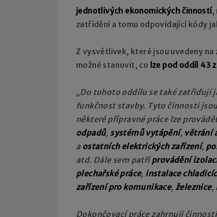
jednotlivých ekonomických činností
,
zatřídění a tomu odpovídající kódy j
Z vysvětlivek, které jsou uvedeny na
možné stanovit, co
lze pod oddíl 43 
„Do tohoto oddílu se také zatřiďují j
funkčnost stavby. Tyto činnosti jsou
některé přípravné práce lze provádět
odpadů
,
systémů vytápění
,
větrání 
a
ostatních elektrických zařízení
,
po
atd. Dále sem patří
provádění izolac
plechařské práce
,
instalace chladicí
zařízení pro komunikace
,
železnice
,
Dokončovací práce zahrnují činnost