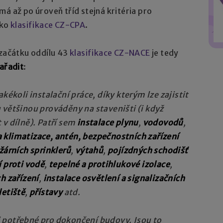
 má až po úroveň tříd stejná kritéria pro
ako
klasifikace CZ-CPA
.
 začátku oddílu 43
klasifikace CZ-NACE
je tedy
zařadit
:
akékoli instalační práce, díky kterým lze zajistit
 většinou prováděny na staveništi (i když
 v dílně). Patří sem
instalace plynu
,
vodovodů
,
a klimatizace, antén, bezpečnostních zařízení
žárních sprinklerů
,
výtahů
,
pojízdných schodišť
í proti vodě
,
tepelné a protihlukové izolace
,
ch zařízení
,
instalace osvětlení a signalizačních
letiště
,
přístavy
atd.
i potřebné pro dokončení budovy. Jsou to