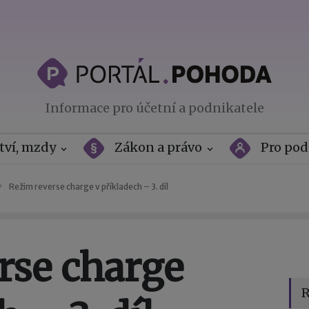
Informace pro účetní a podnikatele
tví, mzdy
Zákon a právo
Pro pod
Režim reverse charge v příkladech – 3. díl
rse charge
R