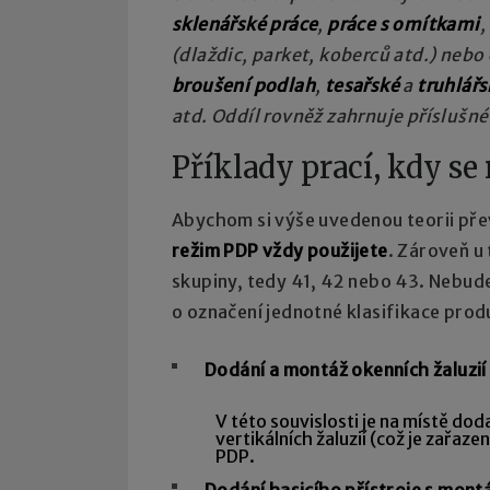
sklenářské práce
,
práce s omítkami
,
(dlaždic, parket, koberců atd.) nebo
broušení podlah
,
tesařské
a
truhlářs
atd. Oddíl rovněž zahrnuje příslušné
Příklady prací, kdy se
Abychom si výše uvedenou teorii přev
režim PDP vždy použijete
. Zároveň u
skupiny, tedy 41, 42 nebo 43. Nebude
o označení jednotné klasifikace pro
Dodání a montáž okenních žaluzií
V této souvislosti je na místě do
vertikálních žaluzií (což je zařaz
PDP.
Dodání hasicího přístroje s mont