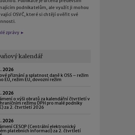
 důchod. Publikace je určena především
najícím podnikatelům, ale využít ji mohou
ávající OSVČ, které si chtějí ověřit své
innosti.
hlé zprávy ►
aňový kalendář
7. 2026
vé přiznání a splatnost daně k OSS – režim
o EU, režim EU, dovozní režim
7. 2026
mení o výši obratů za kalendářní čtvrtletí v
shraničním režimu DPH pro malé podniky
) za 2. čtvrtletí 2026
7. 2026
ámení CESOP (Centrální elektronický
ém platebních informací) za 2. čtvrtletí
6