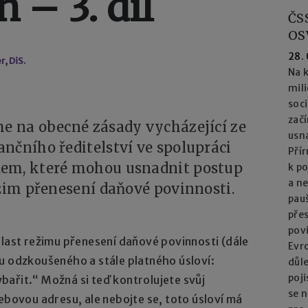
 – 3. díl
ČS
OS
28.
, DiS.
Na k
mil
soc
začí
me na obecné zásady vycházející ze
usna
nčního ředitelství ve spolupráci
Přír
dem, které mohou usnadnit postup
k po
a n
ežim přenesení daňové povinnosti.
pau
přes
pov
blast režimu přenesení daňové povinnosti (dále
Evro
u odzkoušeného a stále platného úsloví:
důl
poj
ařit.“ Možná si teď kontrolujete svůj
se n
ebovou adresu, ale nebojte se, toto úsloví má