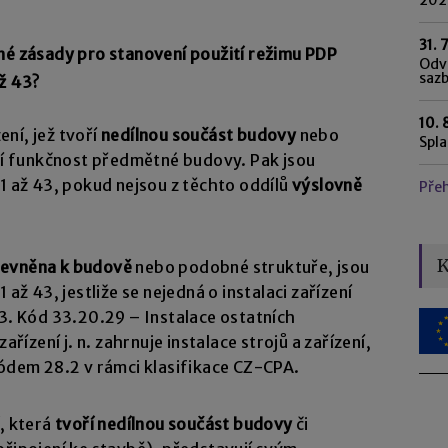
31. 
né zásady pro stanovení použití režimu PDP
Odvo
saz
ž 43?
10. 
ení, jež tvoří
nedílnou součást budovy
nebo
Spl
jí funkčnost předmětné budovy. Pak jsou
1 až 43, pokud nejsou z těchto oddílů
výslovně
Pře
K
pevněna k budově
nebo podobné struktuře, jsou
až 43, jestliže se nejedná o instalaci zařízení
3. Kód 33.20.29 – Instalace ostatních
řízení j. n. zahrnuje instalace strojů a zařízení,
ódem 28.2 v rámci klasifikace CZ-CPA.
, která
tvoří nedílnou součást budovy
či