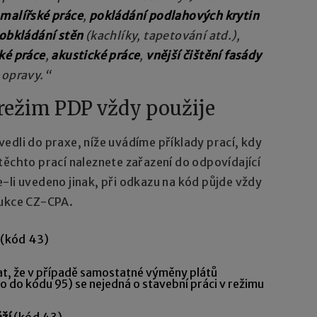
malířské práce
,
pokládání podlahových krytin
obkládání stěn
(kachlíky, tapetování atd.),
ké práce
,
akustické práce
,
vnější čištění fasády
 opravy.“
 režim PDP vždy použije
edli do praxe, níže uvádíme příklady prací, kdy
 těchto prací naleznete zařazení do odpovídající
-li uvedeno jinak, při odkazu na kód půjde vždy
dukce CZ-CPA.
(kód 43)
dat, že v případě samostatné výměny plátů
eno do kódu 95) se nejedná o stavební práci v režimu
áží
(kód 43)