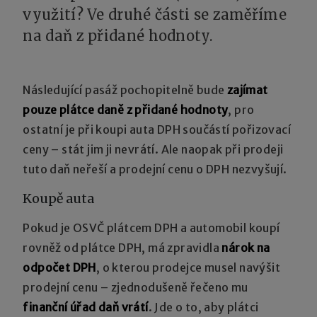
využití? Ve druhé části se zaměříme
na daň z přidané hodnoty.
Následující pasáž pochopitelně bude
zajímat
pouze plátce daně z přidané hodnoty
, pro
ostatní je při koupi auta DPH součástí pořizovací
ceny – stát jim ji nevrátí. Ale naopak při prodeji
tuto daň neřeší a prodejní cenu o DPH nezvyšují.
Koupě auta
Pokud je OSVČ plátcem DPH a automobil koupí
rovněž od plátce DPH, má zpravidla
nárok na
odpočet DPH
, o kterou prodejce musel navýšit
prodejní cenu – zjednodušeně řečeno mu
finanční úřad daň vrátí
. Jde o to, aby plátci