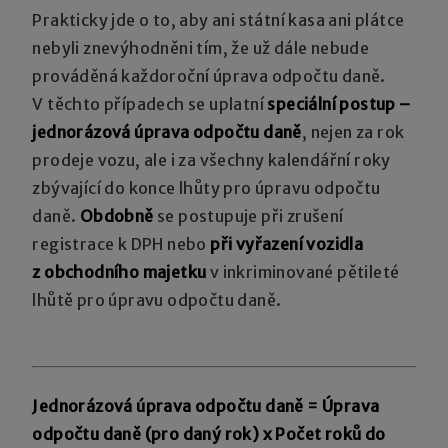
Prakticky jde o to, aby ani státní kasa ani plátce
nebyli znevýhodněni tím, že už dále nebude
prováděná každoroční úprava odpočtu daně.
V těchto případech se uplatní
speciální postup –
jednorázová úprava odpočtu daně
, nejen za rok
prodeje vozu, ale i za všechny kalendářní roky
zbývající do konce lhůty pro úpravu odpočtu
daně.
Obdobně
se postupuje při zrušení
registrace k DPH nebo
při vyřazení vozidla
z obchodního majetku
v inkriminované pětileté
lhůtě pro úpravu odpočtu daně.
Jednorázová úprava odpočtu daně = Úprava
odpočtu daně (pro daný rok) x Počet roků do