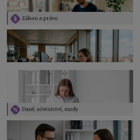
Zákon a právo
Jak na podnikání při rodičovské dovolené
Přehledy pro OSSZ a zdravotní pojišťovny – jak na ně
v roce 2026
Vše o překážkách v práci na straně zaměstnavatele
Daně, učetnictví, mzdy