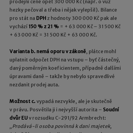
prodejní ceně opět 300 000 Kč (např. o vůz
hezky pečoval a třeba i nějak vylepšil). Bilance
pro stát na
DPH
z hodnoty 300 000 Kč pak ale
vychází
150 % z 21 %
= + 63 000 Kč – 31 500 Kč
+ 63 000 Kč = 31 500 Kč + 63 000 Kč.
Varianta b. nemá oporu v zákoně
, plátce mohl
uplatnit odpočet DPH na vstupu – byť částečný,
daný poměrným koeficientem, případně dalšími
úpravami daně – takže by nebylo spravedlivé
nezdanit prodej auta.
Možnost c.
vypadá nezvykle, ale je skutečně
v právu. Posvětila ji i nejvyšší autorita –
Soudní
dvůr EU
v rozsudku C-291/92 Armbrecht:
„Prodává-li osoba povinná k dani majetek,