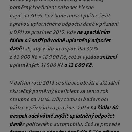
poměrný koeficient nakonec klesne
např. na 30 %. Což bude muset plátce řešit
opravou uplatněného odpočtu daně v přiznání
k DPH za prosinec 2015. Kde
na speciálním
řádku 45 sníží původně uplatněný odpočet
daně
tak, aby v úhrnu odpovídal 30 %
z 63 000 Kč = 18 900 Kč, což si vyžádá
snížení
uplatněných 31 500 Kč
o 12 600 Kč
.
V dalším roce 2016 se situace obrátí a aktuální
skutečný poměrný koeficient za tento rok
stoupne na 70 %. Díky tomu si bude moci
plátce v přiznání za prosinec 2016
na řádku 60
naopak adekvátně zvýšit uplatněný odpočet
daně
z pořízeného automobilu. Což se provede