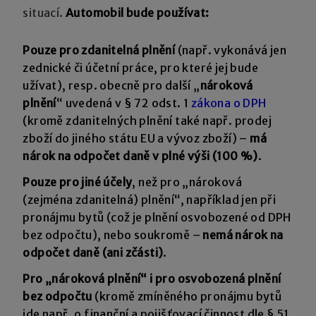
situací.
Automobil bude používat:
Pouze pro zdanitelná plnění
(např. vykonává jen
zednické či účetní práce, pro které jej bude
užívat), resp. obecně pro další „
nároková
plnění
“ uvedená v § 72 odst. 1
zákona o DPH
(kromě zdanitelných plnění také např. prodej
zboží do jiného státu EU a vývoz zboží) –
má
nárok na odpočet daně v plné výši (100 %)
.
Pouze pro jiné účely
, než pro „nároková
(zejména zdanitelná) plnění“, například jen při
pronájmu bytů (což je plnění osvobozené od DPH
bez odpočtu), nebo soukromě –
nemá nárok na
odpočet daně (ani zčásti)
.
Pro „nároková plnění“ i pro
osvobozená plnění
bez odpočtu
(kromě zmíněného pronájmu bytů
jde např. o finanční a pojišťovací činnost dle § 51