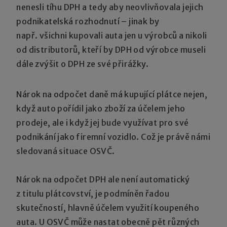
nenesli tíhu DPH a tedy aby neovlivňovala jejich
podnikatelská rozhodnutí – jinak by
např. všichni kupovali auta jen u výrobců a nikoli
od distributorů, kteří by DPH od výrobce museli
dále zvýšit o DPH ze své přirážky.
Nárok na odpočet daně má kupující plátce nejen,
když auto pořídil jako zboží za účelem jeho
prodeje, ale i když jej bude využívat pro své
podnikání jako firemní vozidlo. Což je právě námi
sledovaná situace OSVČ.
Nárok na odpočet DPH ale není automatický
z titulu plátcovství, je podmíněn řadou
skutečností, hlavně účelem využití koupeného
auta. U OSVČ může nastat obecně pět různých