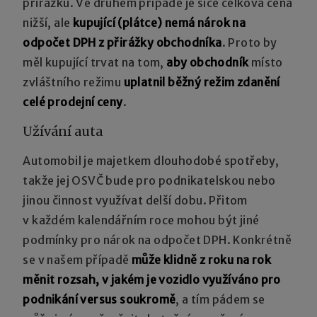
přirážku. Ve druhém případě je sice celková cena
nižší, ale
kupující (plátce) nemá nárok na
odpočet DPH z přirážky obchodníka
. Proto by
měl kupující trvat na tom,
aby obchodník
místo
zvláštního režimu
uplatnil běžný režim zdanění
celé prodejní ceny
.
Užívání auta
Automobil je majetkem dlouhodobé spotřeby,
takže jej OSVČ bude pro podnikatelskou nebo
jinou činnost využívat delší dobu. Přitom
v každém kalendářním roce mohou být jiné
podmínky pro nárok na odpočet DPH. Konkrétně
se v našem případě
může klidně z roku na rok
měnit rozsah, v jakém je vozidlo využíváno pro
podnikání versus soukromě
, a tím pádem se