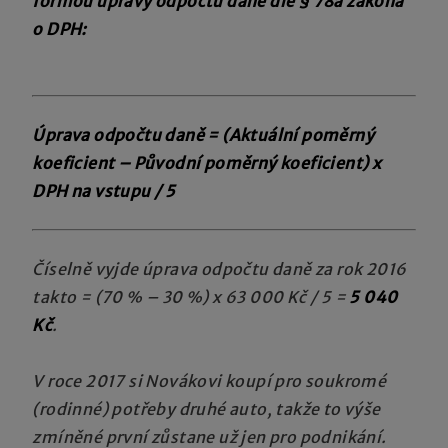
formou úpravy odpočtu daně dle § 78a zákona
o DPH:
Úprava odpočtu daně =
(Aktuální poměrný
koeficient – Původní poměrný koeficient) x
DPH na vstupu / 5
Číselně vyjde úprava odpočtu daně za rok 2016
takto = (70 % – 30 %) x 63 000 Kč / 5 =
5 040
Kč
.
V roce 2017 si Novákovi koupí pro soukromé
(rodinné) potřeby druhé auto, takže to výše
zmíněné první zůstane už jen pro podnikání.