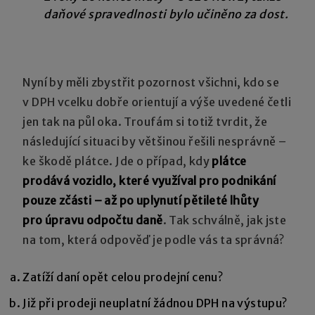
daňové spravedlnosti bylo učiněno za dost.
Nyní by měli zbystřit pozornost všichni, kdo se
v DPH vcelku dobře orientují a výše uvedené četli
jen tak na půl oka. Troufám si totiž tvrdit, že
následující situaci by většinou řešili nesprávně –
ke škodě plátce. Jde o případ, kdy
plátce
prodává vozidlo, které využíval pro podnikání
pouze zčásti – až po uplynutí
pětileté lhůty
pro úpravu odpočtu daně
. Tak schválně, jak jste
na tom, která odpověď je podle vás ta správná?
Zatíží daní opět celou prodejní cenu?
Již při prodeji neuplatní žádnou DPH na výstupu?