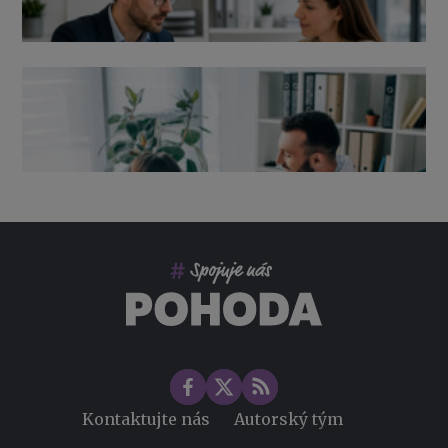
Výpověď ze zdravotních důvodů 2026 – průvodce pro
zaměstnavatele
Co pohlídat při přebírání účetnictví
Změny ve zdravotním pojištění v roce 2026
Kontaktujte nás
Autorský tým