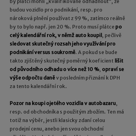
by plátci mohli „kvalifikovaně odhadnout“, že
budou vozidlo pro podnikání, resp. pro
nároková plnění používat z 99 %, zatímco reálně
by to bylo např. jen 20 %. Proto musí plátce
po
celý kalendářní rok, v němž auto koupil
, pečlivě
sledovat skutečný rozsah jeho využívání pro
podnikání versus soukromě
. A pokud se bude
takto zjištěný skutečný poměrný koeficient
lišit
od původního odhadu o více než 10 %
,
opraví se
výše odpočtu daně
v posledním přiznání k DPH
za tento kalendářní rok.
Pozor na koupi ojetého vozidla v autobazaru
,
resp. od obchodníka s použitým zbožím. Ten má
totiž na výběr, jestli klasicky zdaní celou
prodejní cenu, anebo jen svou obchodní