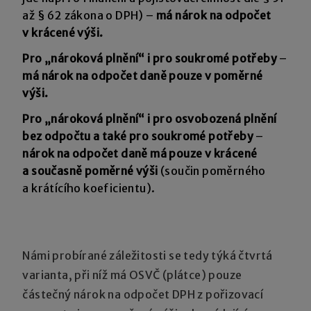
až § 62 zákona o DPH) –
má nárok na odpočet
v krácené výši.
Pro „nároková plnění“ i pro soukromé potřeby
–
má nárok na odpočet daně pouze v poměrné
výši.
Pro „nároková plnění“ i pro
osvobozená plnění
bez odpočtu a také pro soukromé potřeby
–
nárok na odpočet daně má pouze v krácené
a současně poměrné výši
(součin poměrného
a krátícího koeficientu).
Námi probírané záležitosti se tedy týká čtvrtá
varianta, při níž má OSVČ (plátce) pouze
částečný nárok na odpočet DPH z pořizovací