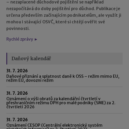
– nezaplacené důchodové pojištění se například
nezapočítává do doby pojištění pro důchod. Publikace je
určena především začínajícím podnikatelům, ale využít ji
mohou i stávající OSVČ, které si chtějí ověřit své
povinnosti.
Rychlé zprávy ►
Daňový kalendář
31. 7. 2026
Daňové přiznání a splatnost daně k OSS – režim mimo EU,
režim EU, dovozní režim
31. 7. 2026
Oznámení o výši obratů za kalendářní čtvrtletí v
přeshraničním režimu DPH pro malé podniky (SME) za 2.
čtvrtletí 2026
31. 7. 2026
Oznámení CESOP (Centrální elektronický systém