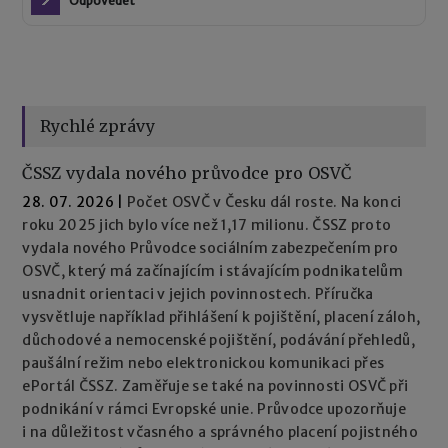
Odpovědět
Rychlé zprávy
ČSSZ vydala nového průvodce pro OSVČ
28. 07. 2026
|
Počet OSVČ v Česku dál roste. Na konci
roku 2025 jich bylo více než 1,17 milionu. ČSSZ proto
vydala nového Průvodce sociálním zabezpečením pro
OSVČ, který má začínajícím i stávajícím podnikatelům
usnadnit orientaci v jejich povinnostech. Příručka
vysvětluje například přihlášení k pojištění, placení záloh,
důchodové a nemocenské pojištění, podávání přehledů,
paušální režim nebo elektronickou komunikaci přes
ePortál ČSSZ. Zaměřuje se také na povinnosti OSVČ při
podnikání v rámci Evropské unie. Průvodce upozorňuje
i na důležitost včasného a správného placení pojistného