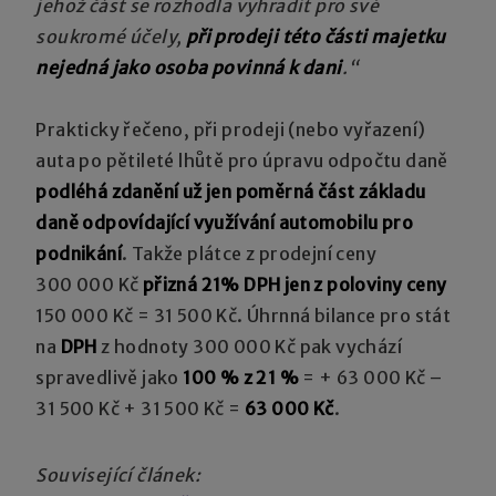
jehož část se rozhodla vyhradit pro své
soukromé účely,
při prodeji této části majetku
nejedná jako osoba povinná k dani
.“
Prakticky řečeno, při prodeji (nebo vyřazení)
auta po pětileté lhůtě pro úpravu odpočtu daně
podléhá zdanění už jen poměrná část základu
daně odpovídající využívání automobilu pro
podnikání
. Takže plátce z prodejní ceny
300 000 Kč
přizná 21% DPH jen z poloviny ceny
150 000 Kč = 31 500 Kč. Úhrnná bilance pro stát
na
DPH
z hodnoty 300 000 Kč pak vychází
spravedlivě jako
100 % z 21 %
= + 63 000 Kč –
31 500 Kč + 31 500 Kč =
63 000 Kč
.
Související článek: