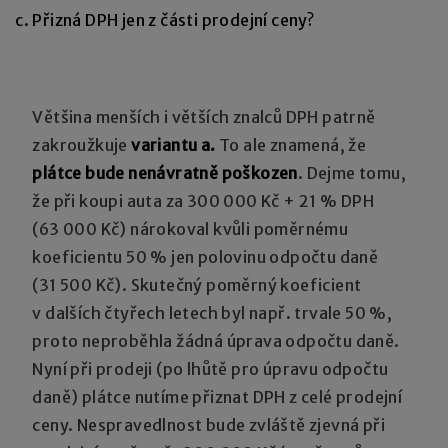
Přizná DPH jen z části prodejní ceny?
Většina menších i větších znalců DPH patrně
zakroužkuje
variantu a.
To ale znamená, že
plátce bude nenávratně poškozen
. Dejme tomu,
že při koupi auta za 300 000 Kč + 21 % DPH
(63 000 Kč) nárokoval kvůli poměrnému
koeficientu 50 % jen polovinu odpočtu daně
(31 500 Kč). Skutečný poměrný koeficient
v dalších čtyřech letech byl např. trvale 50 %,
proto neproběhla žádná úprava odpočtu daně.
Nyní při prodeji (po lhůtě pro úpravu odpočtu
daně) plátce nutíme přiznat DPH z celé prodejní
ceny. Nespravedlnost bude zvláště zjevná při