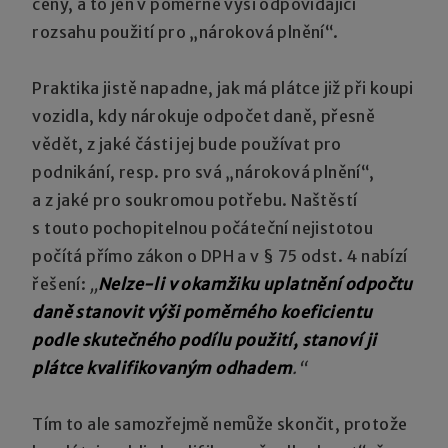
ceny, a to jen v poměrné výši odpovídající
rozsahu použití pro „nároková plnění“.
Praktika jistě napadne, jak má plátce již při koupi
vozidla, kdy nárokuje odpočet daně, přesně
vědět, z jaké části jej bude používat pro
podnikání, resp. pro svá „nároková plnění“,
a z jaké pro soukromou potřebu. Naštěstí
s touto pochopitelnou počáteční nejistotou
počítá přímo zákon o DPH a v § 75 odst. 4 nabízí
řešení:
„
Nelze-li v okamžiku uplatnění odpočtu
daně stanovit výši poměrného koeficientu
podle skutečného podílu použití, stanoví ji
plátce kvalifikovaným odhadem
.“
Tím to ale samozřejmě nemůže skončit, protože