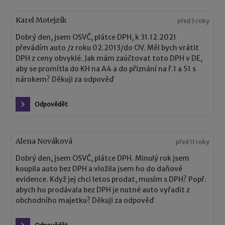
Karel Motejzík
před 5 roky
Dobrý den, jsem OSVČ, plátce DPH, k 31.12.2021
převádím auto /z roku 02.2013/do OV. Měl bych vrátit
DPH z ceny obvyklé. Jak mám zaúčtovat toto DPH v DE,
aby se promítla do KH na A4 a do přiznání na ř.1 a 51 s
nárokem? Děkuji za odpověď
Odpovědět
Alena Nováková
před 11 roky
Dobrý den, jsem OSVČ, plátce DPH. Minulý rok jsem
koupila auto bez DPH a vložila jsem ho do daňové
evidence. Když jej chci letos prodat, musím s DPH? Popř.
abych ho prodávala bez DPH je nutné auto vyřadit z
obchodního majetku? Děkuji za odpověď