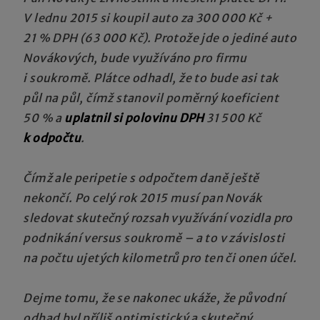
V lednu 2015 si koupil auto za 300 000 Kč +
21 % DPH (63 000 Kč). Protože jde o jediné auto
Novákových, bude využíváno pro firmu
i soukromě. Plátce odhadl, že to bude asi tak
půl na půl, čímž stanovil poměrný koeficient
50 % a
uplatnil si polovinu DPH
31 500 Kč
k odpočtu
.
Čímž ale peripetie s odpočtem daně ještě
nekončí. Po celý rok 2015 musí pan Novák
sledovat skutečný rozsah využívání vozidla pro
podnikání versus soukromě – a to v závislosti
na počtu ujetých kilometrů pro ten či onen účel.
Dejme tomu, že se nakonec ukáže, že původní
odhad byl příliš optimistický a skutečný