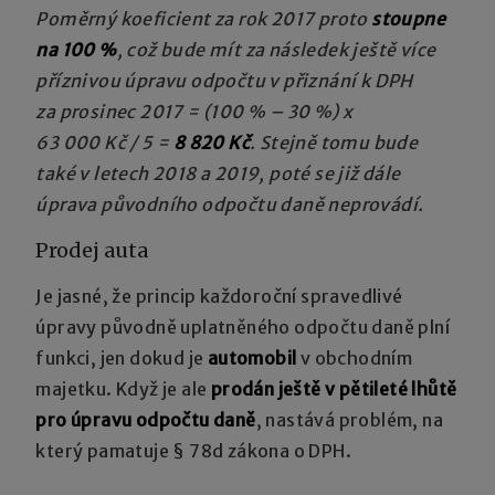
Poměrný koeficient za rok 2017 proto
stoupne
na 100 %
, což bude mít za následek ještě více
příznivou úpravu odpočtu v přiznání k DPH
za prosinec 2017 = (100 % – 30 %) x
63 000 Kč / 5 =
8 820 Kč
. Stejně tomu bude
také v letech 2018 a 2019, poté se již dále
úprava původního odpočtu daně neprovádí.
Prodej auta
Je jasné, že princip každoroční spravedlivé
úpravy původně uplatněného odpočtu daně plní
funkci, jen dokud je
automobil
v obchodním
majetku. Když je ale
prodán ještě v pětileté lhůtě
pro úpravu odpočtu daně
, nastává problém, na
který pamatuje § 78d zákona o DPH.