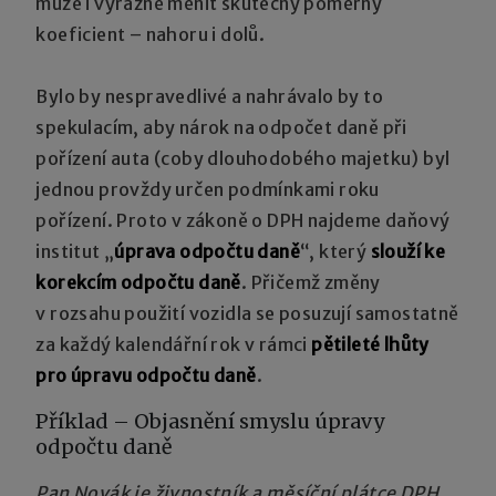
může i výrazně měnit skutečný poměrný
koeficient – nahoru i dolů.
Bylo by nespravedlivé a nahrávalo by to
spekulacím, aby nárok na odpočet daně při
pořízení auta (coby dlouhodobého majetku) byl
jednou provždy určen podmínkami roku
pořízení. Proto v zákoně o DPH najdeme daňový
institut „
úprava odpočtu daně
“, který
slouží ke
korekcím odpočtu daně
. Přičemž změny
v rozsahu použití vozidla se posuzují samostatně
za každý kalendářní rok v rámci
pětileté lhůty
pro úpravu odpočtu daně
.
Příklad – Objasnění smyslu úpravy
odpočtu daně
Pan Novák je živnostník a měsíční plátce DPH.