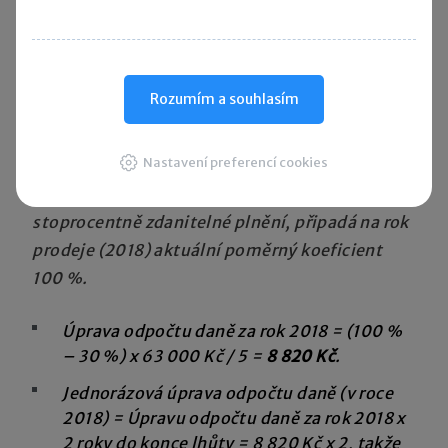
jednorázovou úpravu odpočtu daně
, kterou
plátce provede a zanese do přiznání k DPH
ihned při prodeji automobilu v roce 2018.
Rozumím a souhlasím
Vypočte se jako běžná každoroční úprava
odpočtu daně vynásobená počtem let
Nastavení preferencí cookies
zbývajících do konce pětileté lhůty pro úpravu
odpočtu daně. Protože prodej představuje
stoprocentně zdanitelné plnění, připadá na rok
prodeje (2018) aktuální poměrný koeficient
100 %.
Úprava odpočtu daně za rok 2018 = (100 %
– 30 %) x 63 000 Kč / 5 =
8 820 Kč
.
Jednorázová úprava odpočtu daně (v roce
2018) = Úpravu odpočtu daně za rok 2018 x
2 roky do konce lhůty = 8 820 Kč x 2, takže