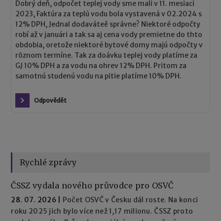
Dobrý deň, odpočet teplej vody sme mali v 11. mesiaci
2023, Faktúra za teplú vodu bola vystavená v 02.2024 s
12% DPH, Jednal dodaváteě správne? Niektoré odpočty
robí až v januári a tak sa aj cena vody premietne do thto
obdobia, oretože niektoré bytové domy majú odpočty v
rôznom termíne. Tak za doávku teplej vody platíme za
GJ 10% DPH a za vodu na ohrev 12% DPH. Pritom za
samotnú studenú vodu na pitie platíme 10% DPH.
Odpovědět
Rychlé zprávy
ČSSZ vydala nového průvodce pro OSVČ
28. 07. 2026
|
Počet OSVČ v Česku dál roste. Na konci
roku 2025 jich bylo více než 1,17 milionu. ČSSZ proto