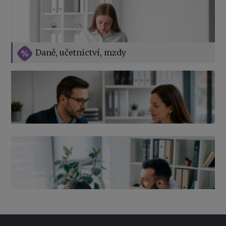
Vše o překážkách v práci na straně zaměstnavatele
Daně, učetnictví, mzdy
Výpověď ze zdravotních důvodů 2026 – průvodce pro
zaměstnavatele
Co pohlídat při přebírání účetnictví