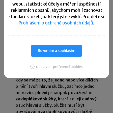
webu, statistické účely a měření úspěšnosti
z čl. 2 odst. 1 šesté směrnice, podle které
reklamních obsahů, abychom mohli zachovat
by mělo být každé poskytnutí služby
standard služeb, na který jste zvyklí. Projděte si
považováno za oddělené a nezávislé, ale
Prohlášení o ochraně osobních údajů
.
zároveň
z ekonomické podstaty služby, kdy
ekonomicky se jedná o jednu službu,
která nesmí být uměle a záměrně
Rozumím a souhlasím
rozdělena na více samostatných služeb,
aby nedošlo k narušení systému DPH.
Nastavení preferencí cookies
O jednu službu se jedná zejména
v případech,
kdy se má za to, že jedno nebo více dílčích
plnění tvoří hlavní službu, zatímco jedno
nebo více plnění je naopak považováno
za
doplňkové služby
, které sdílejí daňový
osud hlavní služby. Služba musí být
považována za doplňkovou vůči službě