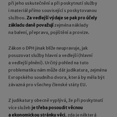
při jeho uskutečnění a při poskytnutí služby
i materiál přímo související s poskytovanou
službou.
Za vedlejší výdaje se pak pro účely
základu daně považují
zejména náklady
na balení, přepravu, pojištění a provize.
Zákon o DPH jinak blíže neupravuje, jak
posuzovat služby hlavní a vedlejší (hlavní
a vedlejší plnění). Určitý pohled na tuto
problematiku nám může dát judikatura, zejména
Evropského soudního dvora, která by měla být
závazná pro všechny členské státy EU.
Z judikatury obecně vyplývá, že při poskytnutí
více služeb
je třeba posoudit věcnou
a ekonomickou stránku věci
, zda je některá