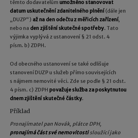
těmto dodavatelům
umožněno stanovovat
datum uskutečnění zdanitelného plnění
(dále jen
„DUZP“)
až na den odečtu z měřicích zařízení
,
nebo na
den zjištění skutečné spotřeby
. Tato
výjimka vyplývá z ustanovení § 21 odst. 4
písm. b) ZDPH.
Od obecného ustanovení se také odlišuje
stanovení DUZP u služeb přímo souvisejících
s nájmem nemovité věci. Zde se podle § 21 odst.
4 písm. c) ZDPH
považuje služba za poskytnutou
dnem zjištění skutečné částky
.
Příklad
Pronajímatel pan Novák, plátce DPH,
pronajímá část své nemovitosti
sloužící jako