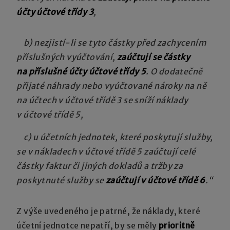
účty účtové třídy 3
,
b) nezjistí-li se tyto částky před zachycením
příslušných vyúčtování,
zaúčtují se částky
na příslušné účty účtové třídy 5
. O dodatečně
přijaté náhrady nebo vyúčtované nároky na ně
na účtech v účtové třídě 3 se sníží náklady
v účtové třídě 5,
c) u účetních jednotek, které poskytují služby,
se v nákladech v účtové třídě 5 zaúčtují celé
částky faktur či jiných dokladů a tržby za
poskytnuté služby se
zaúčtují v účtové třídě 6
.“
Z výše uvedeného je patrné, že náklady, které
účetní jednotce nepatří, by se měly
prioritně