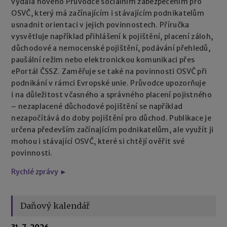
vydala nového Průvodce sociálním zabezpečením pro
OSVČ, který má začínajícím i stávajícím podnikatelům
usnadnit orientaci v jejich povinnostech. Příručka
vysvětluje například přihlášení k pojištění, placení záloh,
důchodové a nemocenské pojištění, podávání přehledů,
paušální režim nebo elektronickou komunikaci přes
ePortál ČSSZ. Zaměřuje se také na povinnosti OSVČ při
podnikání v rámci Evropské unie. Průvodce upozorňuje
i na důležitost včasného a správného placení pojistného
– nezaplacené důchodové pojištění se například
nezapočítává do doby pojištění pro důchod. Publikace je
určena především začínajícím podnikatelům, ale využít ji
mohou i stávající OSVČ, které si chtějí ověřit své
povinnosti.
Rychlé zprávy ►
Daňový kalendář