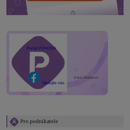
Portál POHODA
8 tisíc sledujících
Sledujte nás
Pro podnikatele