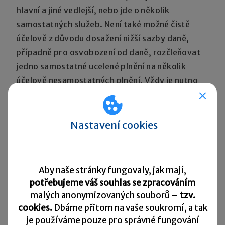
hlavní a jiné vedlejší, nebo jde o několik
samostatných služeb. Není také možné čistě
účelově z důvodu dosažení nižší sazby daně,
případně pro osvobození od daně, rozčleňovat
jedno samostatné ucelené plnění na několik
účelově nesamostatných plnění. Vždy je nutno
vycházet a respektovat ekonomickou podstatu
poskytovaných plnění.
Nastavení cookies
Rozhodnutí C-349/96 Card Protection Plan:
Aby bylo možné určit, zda se jedná z pohledu
Aby naše stránky fungovaly, jak mají,
DPH o jedno plnění skládající se z několika
potřebujeme váš souhlas se zpracováním
služeb (hlavní a vedlejší), nebo se jedná
malých anonymizovaných souborů –
tzv.
o více samostatných plnění,
musí se
cookies.
Dbáme přitom na vaše soukromí, a tak
vycházet:
je
používáme pouze pro správné fungování