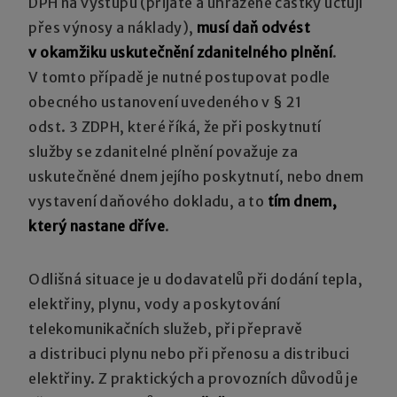
DPH na výstupu (přijaté a uhrazené částky účtují
přes výnosy a náklady),
musí daň odvést
v okamžiku uskutečnění zdanitelného plnění
.
V tomto případě je nutné postupovat podle
obecného ustanovení uvedeného v § 21
odst. 3 ZDPH, které říká, že při poskytnutí
služby se zdanitelné plnění považuje za
uskutečněné dnem jejího poskytnutí, nebo dnem
vystavení daňového dokladu, a to
tím dnem,
který nastane dříve
.
Odlišná situace je u dodavatelů při dodání tepla,
elektřiny, plynu, vody a poskytování
telekomunikačních služeb, při přepravě
a distribuci plynu nebo při přenosu a distribuci
elektřiny. Z praktických a provozních důvodů je