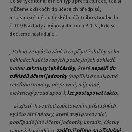
Co se týče konkrétních typů přefakturace, tak si
můžeme odskočit do účetních předpisů,
a to konkrétně do Českého účetního standardu
č. 019 Náklady a výnosy do bodu 3.1.3., kde se
dočteme následující.
„Pokud ve vyúčtováních za přijaté služby nebo
nákladech zúčtovaných podle jiných dokladů
budou
zahrnuty také částky
, které
nepatří do
nákladů účetní jednotky
(například soukromé
telefonní hovory, přepravné, nájemné,
elektrický proud apod.),
lze postupovat takto:
a) zjistí-li se před zaúčtováním příslušných
vyúčtování nároky, které mají pracovníci,
popřípadě jiné účetní jednotky uhradit, částky
takových nároků se
zaúčtují přímo na příslušné