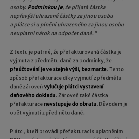
osoby.
Podmínkou je
, že přijatá částka
nepřevýší uhrazené částky za jinou osobu
a plátce si u plnění uhrazeného za jinou osobu
neuplatní nárok na odpočet daně.“
Z textu je patrné, že přefakturovaná částka je
vyjmuta z předmětu daně za podmínky, že
přeúčtování je ve stejné výši, bez marže
. Tento
způsob přefakturace díky vyjmutí z předmětu
daně zároveň
vylučuje plátci vystavení
daňového dokladu
. Zároveň také částka
přefakturace
nevstupuje do obratu
. Důvodem je
opět vyjmutí z předmětu daně.
Plátci, kteří provádí přefakturaci s uplatněním