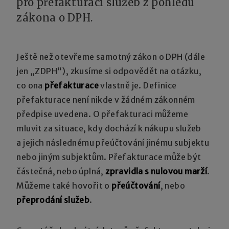
pro přefakturaci služeb z pohledu
zákona o DPH.
Ještě než otevřeme samotný zákon o DPH (dále
jen „ZDPH“), zkusíme si odpovědět na otázku,
co ona
přefakturace
vlastně je. Definice
přefakturace není nikde v žádném zákonném
předpise uvedena. O přefakturaci můžeme
mluvit za situace, kdy dochází k nákupu služeb
a jejich následnému přeúčtování jinému subjektu
nebo jiným subjektům. Přefakturace může být
částečná, nebo úplná,
zpravidla s nulovou marží
.
Můžeme také hovořit o
přeúčtování
, nebo
přeprodání služeb
.