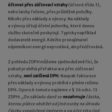
účtovat přes zúčtovací vztahy
(účtová třída 3),
nebo laicky řečeno, přes průběžné položky.
Nikoliv přes náklady a výnosy. Na náklady
a výnosy účtují účetní jednotky, které danou
službu skutečně poskytují. Typicky například
dodavatelé energií. Kdežto pronajímatel
nájemníkovi energii neprodává, ale přeúčtovává.
Z pohledu ZDPH můžeme zjednodušeně říci, že
pokud probíhá přefakturace přes zúčtovací
vztahy,
není zatížená DPH
. Naopak fakturace
přes náklady a výnosy probíhá v plném režimu
DPH. Oporu k tomuto najdeme v § 36 odst. 13
ZDPH:
„Do základu daně se
nezahrnuje
částka,
kterou plátce obdržel od jiné osoby na úhradu
částky vynaložené jménem a na účet této jiné